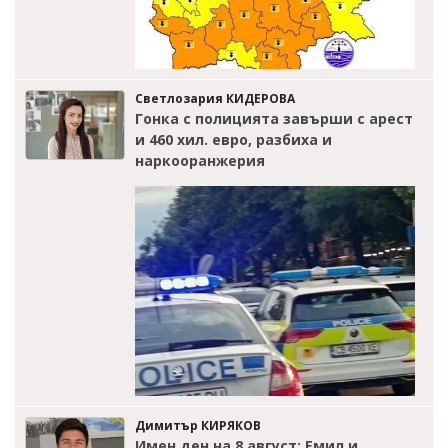
Светлозария КИДЕРОВА
Гонка с полицията завърши с арест
и 460 хил. евро, разбиха и
наркооранжерия
Димитър КИРЯКОВ
Имен ден на 8 август: Емил и