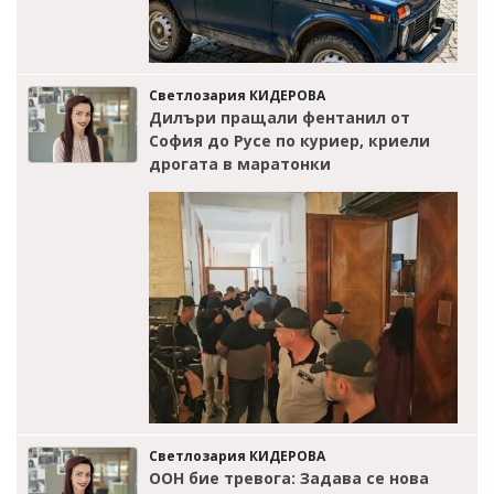
Светлозария КИДЕРОВА
Дилъри пращали фентанил от
София до Русе по куриер, криели
дрогата в маратонки
Светлозария КИДЕРОВА
ООН бие тревога: Задава се нова