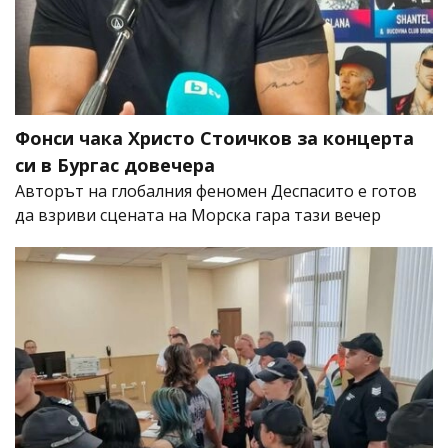
Фонси чака Христо Стоичков за концерта
си в Бургас довечера
Авторът на глобалния феномен Деспасито е готов
да взриви сцената на Морска гара тази вечер