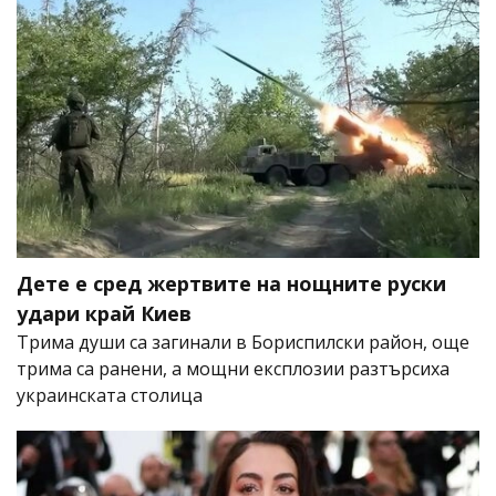
Дете е сред жертвите на нощните руски
удари край Киев
Трима души са загинали в Бориспилски район, още
трима са ранени, а мощни експлозии разтърсиха
украинската столица