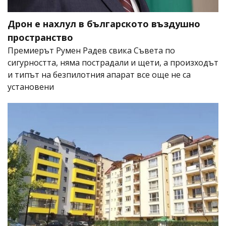
Дрон е нахлул в българското въздушно
пространство
Премиерът Румен Радев свика Съвета по
сигурността, няма пострадали и щети, а произходът
и типът на безпилотния апарат все още не са
установени