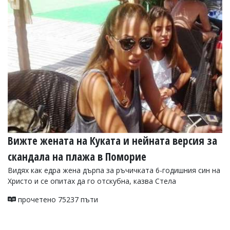
Коментарите
под
статиите
се
въвеждат
от
читателите
и
редакцията
не
носи
отговорност
за
тях!
Вижте жената на Куката и нейната версия за
Ако
откриете
скандала на плажа в Поморие
обиден
за
Видях как едра жена дърпа за ръчичката 6-годишния син на
вас
Христо и се опитах да го отскубна, казва Стела
коментар,
моля
прочетено 75237 пъти
сигнализирайте
ни!