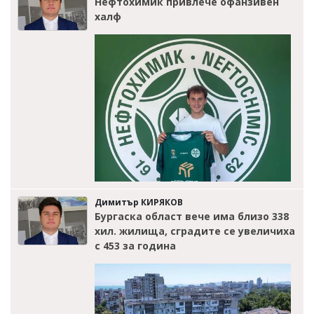
Нефтохимик привлече офанзивен
халф
Димитър КИРЯКОВ
Бургаска област вече има близо 338
хил. жилища, сградите се увеличиха
с 453 за година