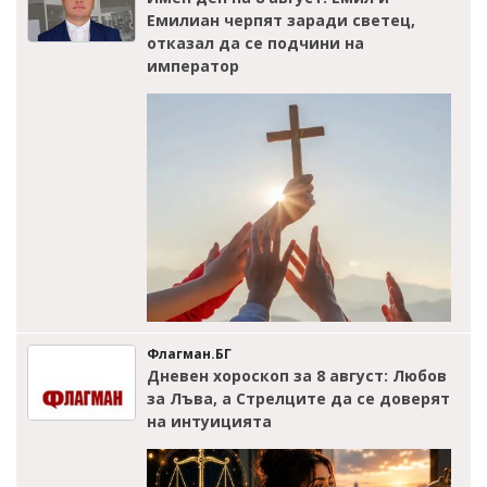
Емилиан черпят заради светец,
отказал да се подчини на
император
Флагман.БГ
Дневен хороскоп за 8 август: Любов
за Лъва, а Стрелците да се доверят
на интуицията