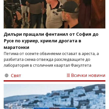
Дилъри пращали фентанил от София до
Русе по куриер, криели дрогата в
маратонки
Петима от осемте обвиняеми остават в ареста, а
разбитата схема отвежда разследващите до
лаборатория в столичния квартал Факултета
Всички новини
Свят