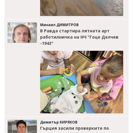
Михаил ДИМИТРОВ
В Равда стартира лятната арт
работилничка на НЧ "Гоце Делчев
-1943"
Димитър КИРЯКОВ
Гърция засили проверките по