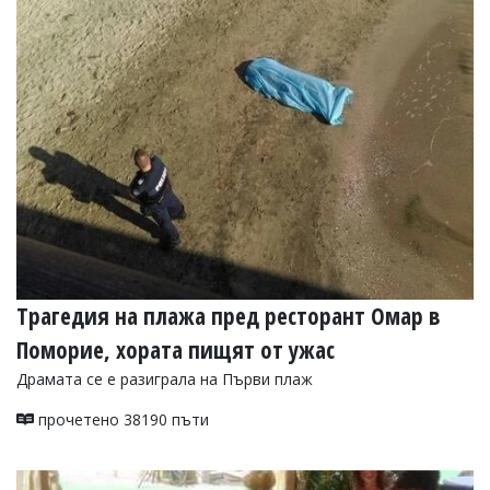
УКРАЙНА
СПОРТ
РАЗСЛЕДВАНЕ
БИЗНЕС
ЮГ
Управители:
Веселин
Василев,
email:
v.vasilev@flagman.bg
Катя
Трагедия на плажа пред ресторант Омар в
Касабова,
еmail:
k.kassabova@flagman.bg
Поморие, хората пищят от ужас
Главен
Драмата се е разиграла на Първи плаж
редактор:
Иван
прочетено 38190 пъти
Колев,
email:
office@flagman.bg