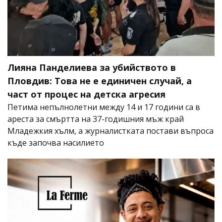
Лияна Панделиева за убийството в
Пловдив: Това не е единичен случай, а
част от процес на детска агресия
Петима непълнолетни между 14 и 17 години са в
ареста за смъртта на 37-годишния мъж край
Младежкия хълм, а журналистката постави въпроса
къде започва насилието