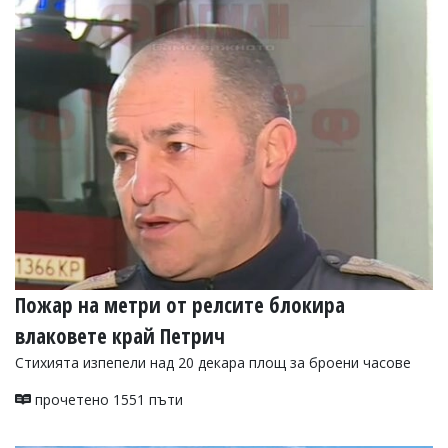
Пожар на метри от релсите блокира
влаковете край Петрич
Стихията изпепели над 20 декара площ за броени часове
прочетено 1551 пъти