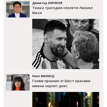
Димитър КИРЯКОВ
Тежка трагедия сполетя Лионел
Меси
Емел МАХМУД
Голям празник е! Шест красиви
имена черпят днес