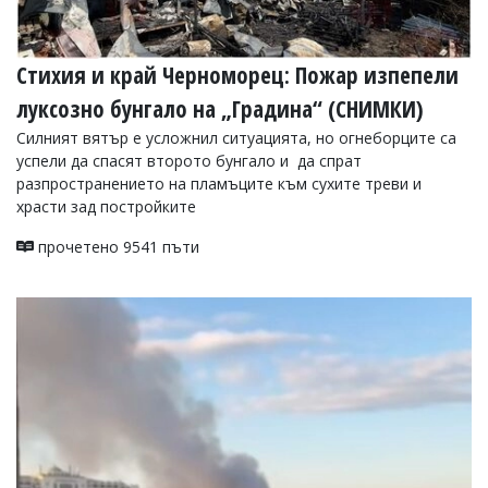
Стихия и край Черноморец: Пожар изпепели
луксозно бунгало на „Градина“ (СНИМКИ)
Силният вятър е усложнил ситуацията, но огнеборците са
успели да спасят второто бунгало и да спрат
разпространението на пламъците към сухите треви и
храсти зад постройките
прочетено 9541 пъти