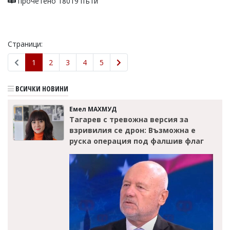
прочетено 18019 пъти
Страници:
1
2
3
4
5
ВСИЧКИ НОВИНИ
Емел МАХМУД
Тагарев с тревожна версия за
взривилия се дрон: Възможна е
руска операция под фалшив флаг