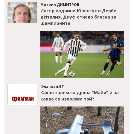
Михаил ДИМИТРОВ
Интер подчини Ювентус в Дерби
дИталия, Диуф отново блесна за
шампионите
Флагман.БГ
Какво знаем за дрона "Майя" и за
какво се използва той?