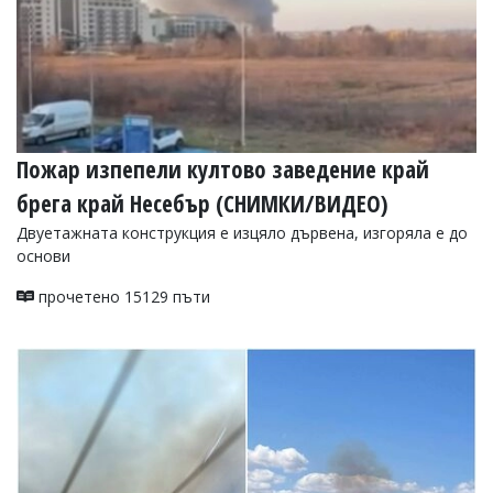
Пожар изпепели култово заведение край
брега край Несебър (СНИМКИ/ВИДЕО)
Двуетажната конструкция е изцяло дървена, изгоряла е до
основи
прочетено 15129 пъти