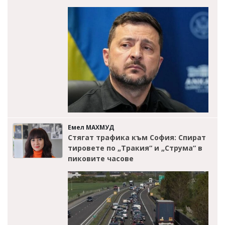
Емел МАХМУД
Стягат трафика към София: Спират
тировете по „Тракия“ и „Струма“ в
пиковите часове