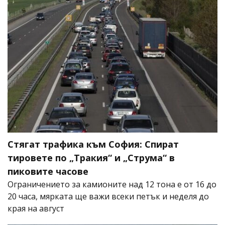
Стягат трафика към София: Спират
тировете по „Тракия“ и „Струма“ в
пиковите часове
Ограничението за камионите над 12 тона е от 16 до
20 часа, мярката ще важи всеки петък и неделя до
края на август