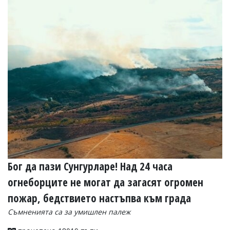
Бог да пази Сунгурларе! Над 24 часа
огнеборците не могат да загасят огромен
пожар, бедствието настъпва към града
Съмненията са за умишлен палеж