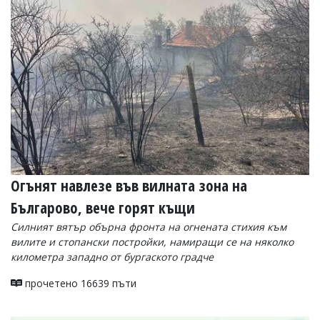
Огънят навлезе във вилната зона на
Българово, вече горят къщи
Силният вятър обърна фронта на огнената стихия към
вилите и стопански постройки, намиращи се на няколко
километра западно от бургаското градче
прочетено 16639 пъти