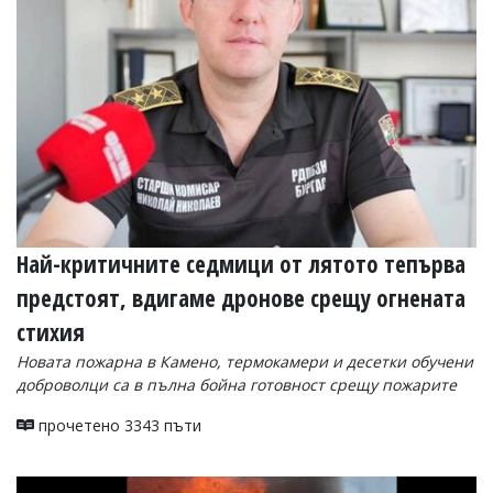
УКРАЙНА
СПОРТ
РАЗСЛЕДВАНЕ
БИЗНЕС
ЮГ
Управители:
Веселин
Василев,
Най-критичните седмици от лятото тепърва
email:
v.vasilev@flagman.bg
предстоят, вдигаме дронове срещу огнената
Катя
Касабова,
стихия
еmail:
k.kassabova@flagman.bg
Новата пожарна в Камено, термокамери и десетки обучени
Главен
доброволци са в пълна бойна готовност срещу пожарите
редактор:
Иван
прочетено 3343 пъти
Колев,
email:
office@flagman.bg