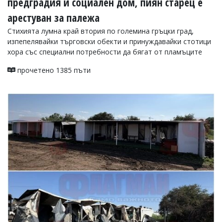
предградия и социален дом, пиян старец е
арестуван за палежа
Стихията лумна край втория по големина гръцки град,
изпепелявайки търговски обекти и принуждавайки стотици
хора със специални потребности да бягат от пламъците
прочетено 1385 пъти