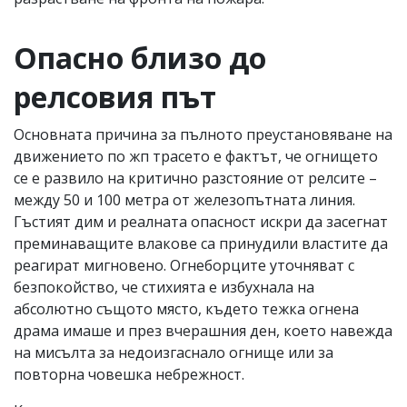
Опасно близо до
релсовия път
Основната причина за пълното преустановяване на
движението по жп трасето е фактът, че огнището
се е развило на критично разстояние от релсите –
между 50 и 100 метра от железопътната линия.
Гъстият дим и реалната опасност искри да засегнат
преминаващите влакове са принудили властите да
реагират мигновено. Огнеборците уточняват с
безпокойство, че стихията е избухнала на
абсолютно същото място, където тежка огнена
драма имаше и през вчерашния ден, което навежда
на мисълта за недоизгаснало огнище или за
повторна човешка небрежност.