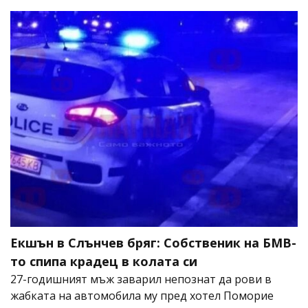
Екшън в Слънчев бряг: Собственик на БМВ-
то спипа крадец в колата си
27-годишният мъж заварил непознат да рови в
жабката на автомобила му пред хотел Поморие