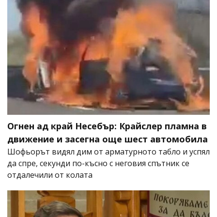
Огнен ад край Несебър: Крайслер пламна в
движение и засегна още шест автомобила
Шофьорът видял дим от арматурното табло и успял
да спре, секунди по-късно с неговия спътник се
отдалечили от колата