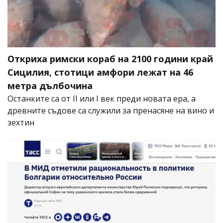
Откриха римски кораб на 2100 години край
Сицилия, стотици амфори лежат на 46
метра дълбочина
Останките са от II или I век преди новата ера, а
древните съдове са служили за пренасяне на вино и
зехтин