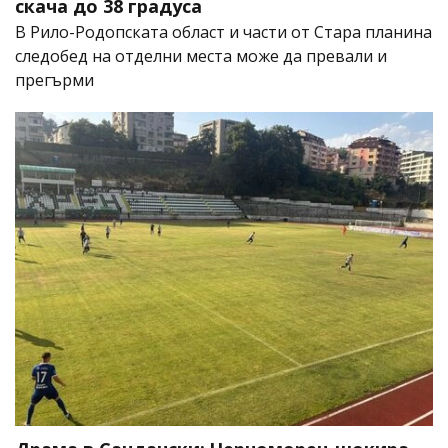
скача до 38 градуса
В Рило-Родопската област и части от Стара планина
следобед на отделни места може да превали и
прегърми