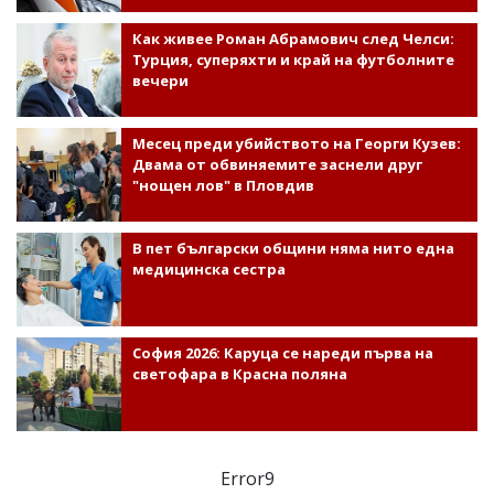
Как живее Роман Абрамович след Челси:
Турция, суперяхти и край на футболните
вечери
Месец преди убийството на Георги Кузев:
Двама от обвиняемите заснели друг
"нощен лов" в Пловдив
В пет български общини няма нито една
медицинска сестра
София 2026: Каруца се нареди първа на
светофара в Красна поляна
Error9