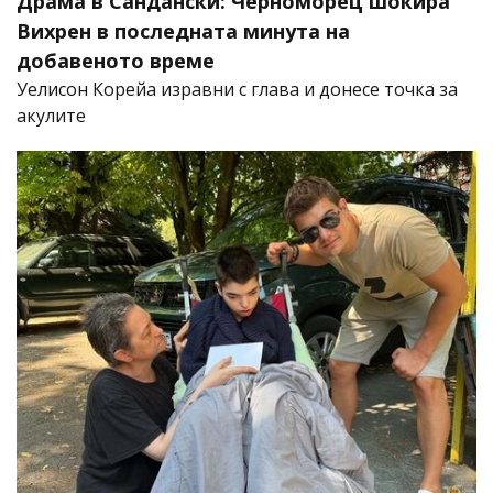
Драма в Сандански: Черноморец шокира
Вихрен в последната минута на
добавеното време
Уелисон Корейа изравни с глава и донесе точка за
акулите