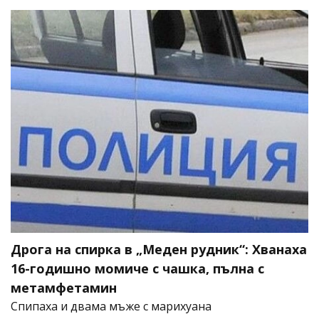
Дрога на спирка в „Меден рудник“: Хванаха
16-годишно момиче с чашка, пълна с
метамфетамин
Спипаха и двама мъже с марихуана