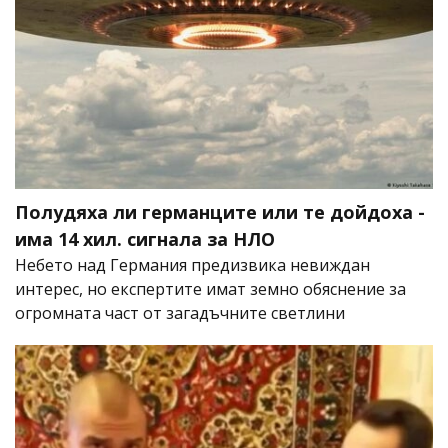
Полудяха ли германците или те дойдоха -
има 14 хил. сигнала за НЛО
Небето над Германия предизвика невиждан
интерес, но експертите имат земно обяснение за
огромната част от загадъчните светлини