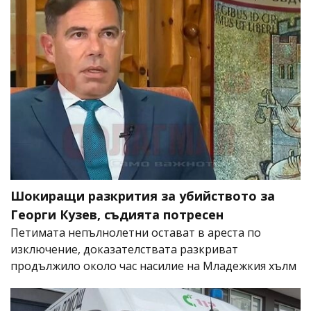
Шокиращи разкрития за убийството за
Георги Кузев, съдията потресен
Петимата непълнолетни остават в ареста по
изключение, доказателствата разкриват
продължило около час насилие на Младежкия хълм