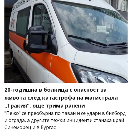
20-годишна в болница с опасност за
живота след катастрофа на магистрала
„Тракия“, още трима ранени
"Пежо" се преобърна по таван и се удари в билборд
и ограда, а другите тежки инциденти станаха край
Синеморец и в Бургас