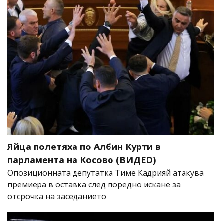
Яйца полетяха по Албин Курти в
парламента на Косово (ВИДЕО)
Опозиционната депутатка Тиме Кадрияй атакува
премиера в оставка след поредно искане за
отсрочка на заседанието