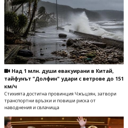
Над 1 млн. души евакуирани в Китай,
тайфунът "Долфин" удари с ветрове до 151
км/ч
Стихията достигна провинция Чжъцзян, затвори
транспортни връзки и повиши риска от
наводнения и свлачища