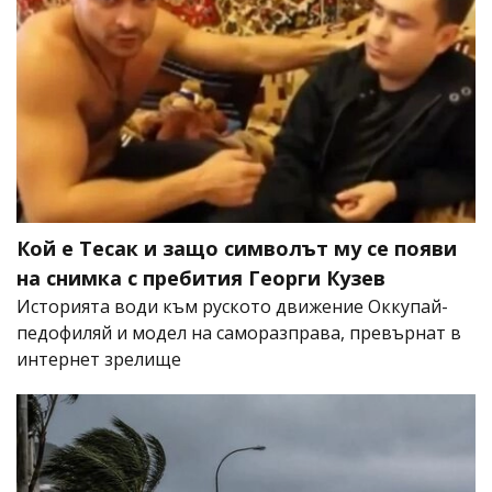
Кой е Тесак и защо символът му се появи
на снимка с пребития Георги Кузев
Историята води към руското движение Оккупай-
педофиляй и модел на саморазправа, превърнат в
интернет зрелище