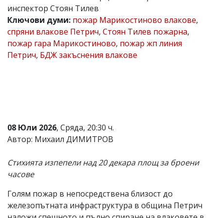
инспектор Стоян Тилев
Коментарите
Ключови думи:
пожар Марикостиново влакове
,
под
статиите
спряни влакове Петрич
,
Стоян Тилев пожарна
,
се
пожар гара Марикостиново
,
пожар жп линия
въвеждат
Петрич
,
БДЖ закъснения влакове
от
читателите
и
редакцията
не
носи
отговорност
за
тях!
08 Юли 2026
, Сряда, 20:30 ч.
Ако
Автор: Михаил ДИМИТРОВ
откриете
обиден
за
Стихията изпепели над 20 декара площ за броени
вас
часове
коментар,
моля
Голям пожар в непосредствена близост до
сигнализирайте
ни!
железопътната инфраструктура в община Петрич
наложи спешното и пълно спиране на влаковете в