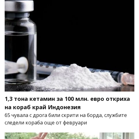
1,3 тона кетамин за 100 млн. евро откриха
на кораб край Индонезия
65 чувала с дрога били скрити на борда, службите
следели кораба още от февруари