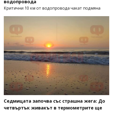
водопровода
Критични 10 км от водопровода чакат подмяна
Седмицата започва със страшна жега: До
четвъртък живакът в термометрите ще