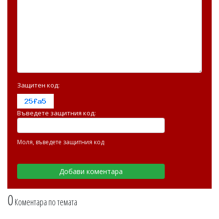
Защитен код:
Въведете защитния код:
Моля, въведете защитния код
0
Коментара по темата