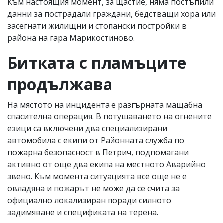
Към настоящия момент, за щастие, няма постъпили
данни за пострадали граждани, бедстващи хора или
засегнати жилищни и стопански постройки в
района на гара Марикостиново.
Битката с пламъците
продължава
На мястото на инцидента е разгърната мащабна
спасителна операция. В потушаването на огнените
езици са включени два специализирани
автомобила с екипи от Районната служба по
пожарна безопасност в Петрич, подпомагани
активно от още два екипа на местното Аварийно
звено. Към момента ситуацията все още не е
овладяна и пожарът не може да се счита за
официално локализиран поради силното
задимяване и спецификата на терена.