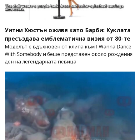
Уитни Хюстън оживя като Барби: Куклата
пресъздава емблематична визия от 80-те
Моделът е вдъхновен от клипа към I Wanna Dance
With Somebody и беше представен около рождения
ден на легендарната певица