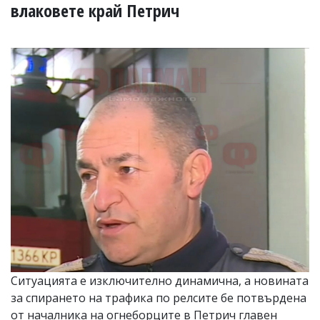
УКРАЙНА
влаковете край Петрич
СПОРТ
РАЗСЛЕДВАНЕ
БИЗНЕС
ЮГ
Управители:
Веселин
Василев,
email:
v.vasilev@flagman.bg
Катя
Касабова,
еmail:
k.kassabova@flagman.bg
Главен
редактор:
Иван
Ситуацията е изключително динамична, а новината
Колев,
за спирането на трафика по релсите бе потвърдена
email:
office@flagman.bg
от началника на огнеборците в Петрич главен