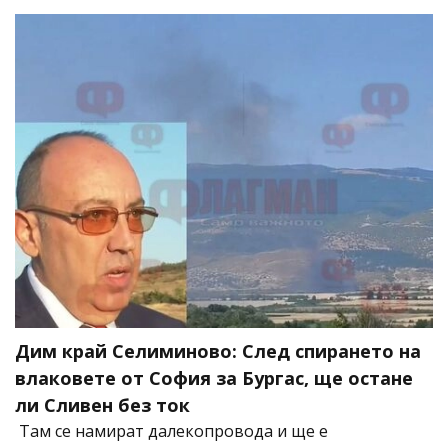
Дим край Селиминово: След спирането на
влаковете от София за Бургас, ще остане
ли Сливен без ток
Там се намират далекопровода и ще е