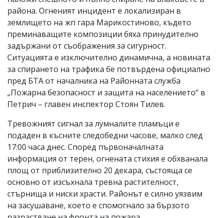
района. Огненият инцидент е локализиран в
землището на жп гара Марикостиново, където
преминаващите композиции бяха принудително
задържани от съображения за сигурност.
Ситуацията е изключително динамична, а новината
за спирането на трафика бе потвърдена официално
пред БТА от началника на Районната служба
„Пожарна безопасност и защита на населението“ в
Петрич – главен инспектор Стоян Тилев.
Тревожният сигнал за лумналите пламъци е
подаден в късните следобедни часове, малко след
17:00 часа днес. Според първоначалната
информация от терен, огнената стихия е обхванала
площ от приблизително 20 декара, състояща се
основно от изсъхнала тревна растителност,
стърнища и ниски храсти. Районът е силно уязвим
на засушаване, което е спомогнало за бързото
разрастване на фронта на пожара.