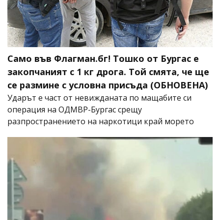
Само във Флагман.бг! Тошко от Бургас е
закопчаният с 1 кг дрога. Той смята, че ще
се размине с условна присъда (ОБНОВЕНА)
Ударът е част от невижданата по мащабите си
операция на ОДМВР-Бургас срещу
разпространението на наркотици край морето