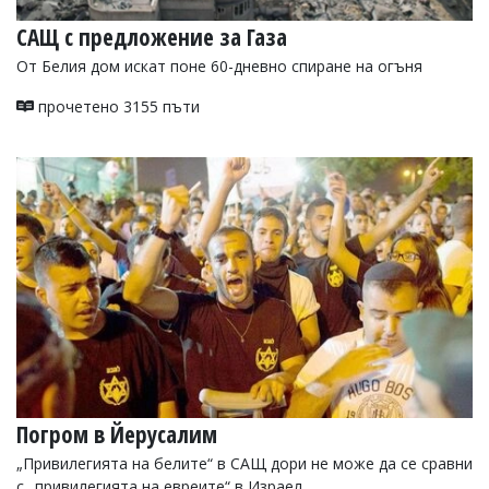
САЩ с предложение за Газа
От Белия дом искат поне 60-дневно спиране на огъня
прочетено 3155 пъти
Погром в Йерусалим
„Привилегията на белите“ в САЩ дори не може да се сравни
с „привилегията на евреите“ в Израел