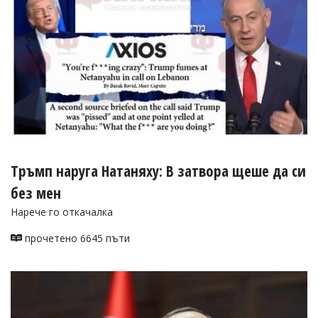
УКРАЙНА
СПОРТ
РАЗСЛЕДВАНЕ
БИЗНЕС
ЮГ
Управители:
Веселин
Василев,
Тръмп наруга Натаняху: В затвора щеше да си
email:
v.vasilev@flagman.bg
без мен
Катя
Касабова,
Нарече го откачалка
еmail:
k.kassabova@flagman.bg
прочетено 6645 пъти
Главен
редактор:
Иван
Колев,
email:
office@flagman.bg