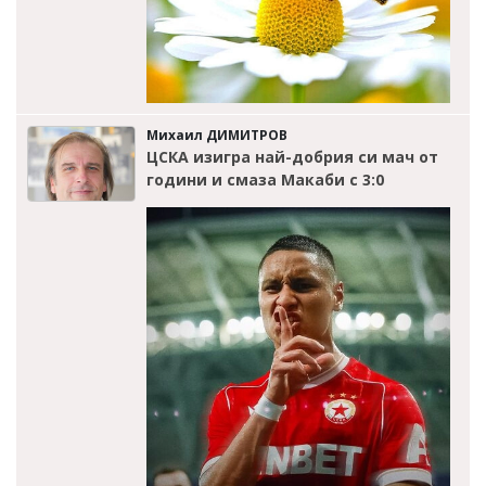
Михаил ДИМИТРОВ
ЦСКА изигра най-добрия си мач от
години и смаза Макаби с 3:0