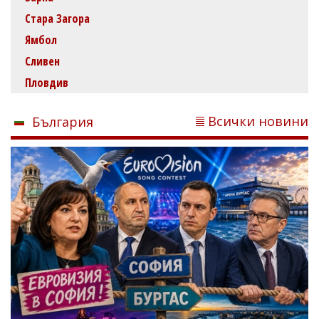
Стара Загора
Ямбол
Сливен
Пловдив
Всички новини
България