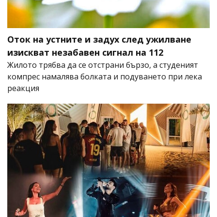
Оток на устните и задух след ужилване
изискват незабавен сигнал на 112
Жилото трябва да се отстрани бързо, а студеният
компрес намалява болката и подуването при лека
реакция