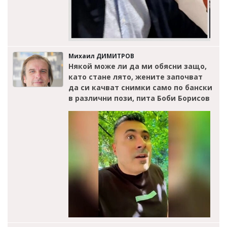
Михаил ДИМИТРОВ
Някой може ли да ми обясни защо,
като стане лято, жените започват
да си качват снимки само по бански
в различни пози, пита Боби Борисов