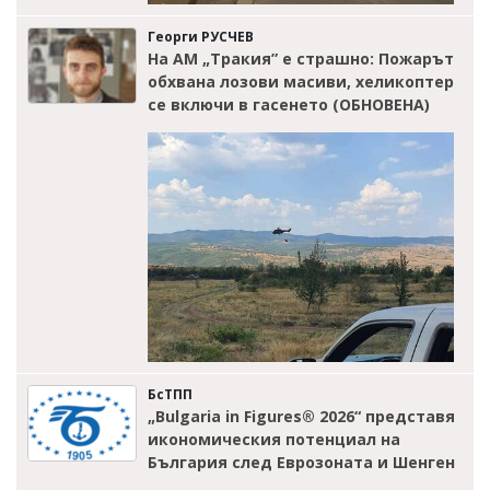
Георги РУСЧЕВ
На АМ „Тракия” е страшно: Пожарът
обхвана лозови масиви, хеликоптер
се включи в гасенето (ОБНОВЕНА)
БсТПП
„Bulgaria in Figures® 2026“ представя
икономическия потенциал на
България след Еврозоната и Шенген