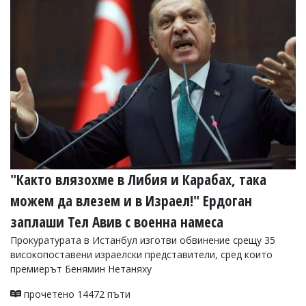
Коментарите
под
статиите
се
въвеждат
от
читателите
и
редакцията
не
носи
отговорност
за
тях!
"Както влязохме в Либия и Карабах, така
Ако
можем да влезем и в Израел!" Ердоган
откриете
обиден
заплаши Тел Авив с военна намеса
за
вас
Прокуратурата в Истанбул изготви обвинение срещу 35
коментар,
високопоставени израелски представители, сред които
моля
премиерът Бенямин Нетаняху
сигнализирайте
ни!
прочетено 14472 пъти