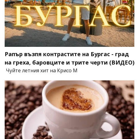
Рапър възпя контрастите на Бургас - град
на греха, баровците и трите черти (ВИДЕО)
Чуйте летния хит на Крисо М