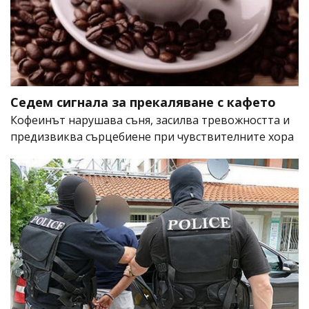
Седем сигнала за прекаляване с кафето
Кофеинът нарушава съня, засилва тревожността и
предизвиква сърцебиене при чувствителните хора