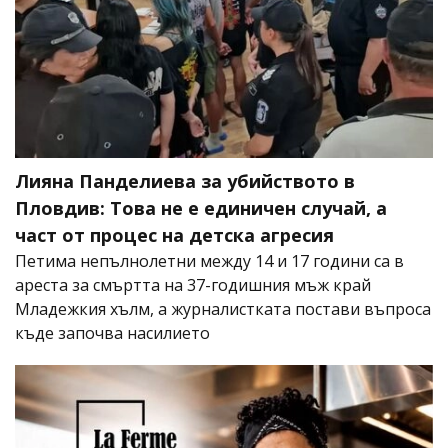
Лияна Панделиева за убийството в
Пловдив: Това не е единичен случай, а
част от процес на детска агресия
Петима непълнолетни между 14 и 17 години са в
ареста за смъртта на 37-годишния мъж край
Младежкия хълм, а журналистката постави въпроса
къде започва насилието