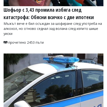
Шофьор с 3,43 промила избяга след
катастрофа: Обясни всичко с две ипотеки
Мъжът вече е бил осъждан за шофиране след употреба на
алкохол, но отново седнал зад волана след изпито шише
уиски
прочетено 2453 пъти