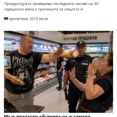
Прокуратурата проверява последните часове на 35-
годишната жена и причината за смъртта ѝ
прочетено 3315 пъти
Мъж претегли обувките си и замеря