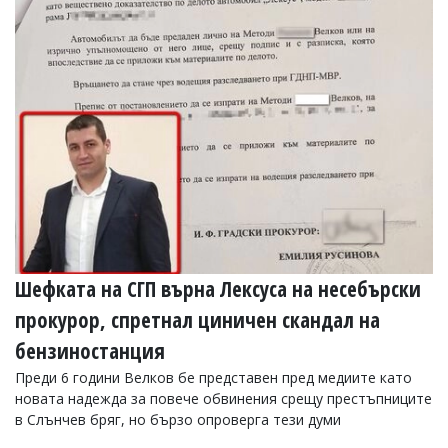
УКРАЙНА
СПОРТ
РАЗСЛЕДВАНЕ
БИЗНЕС
ЮГ
Управители:
Веселин
Василев,
email:
v.vasilev@flagman.bg
Катя
Шефката на СГП върна Лексуса на несебърски
Касабова,
еmail:
k.kassabova@flagman.bg
прокурор, спретнал циничен скандал на
Главен
бензиностанция
редактор:
Преди 6 години Велков бе представен пред медиите като
Иван
новата надежда за повече обвинения срещу престъпниците
Колев,
email:
в Слънчев бряг, но бързо опроверга тези думи
office@flagman.bg