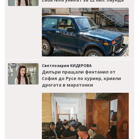
Светлозария КИДЕРОВА
Дилъри пращали фентанил от
София до Русе по куриер, криели
дрогата в маратонки