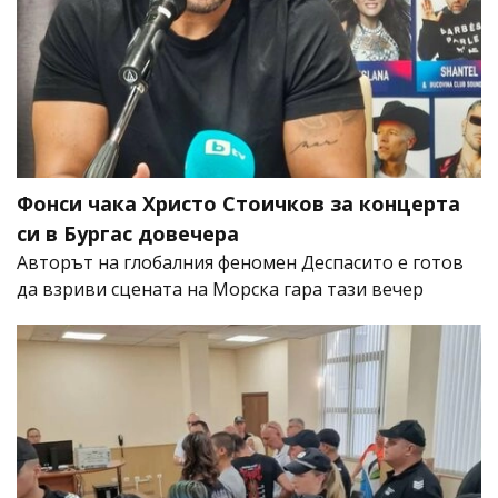
Фонси чака Христо Стоичков за концерта
си в Бургас довечера
Авторът на глобалния феномен Деспасито е готов
да взриви сцената на Морска гара тази вечер