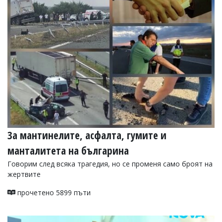
За мантинелите, асфалта, гумите и
манталитета на българина
Говорим след всяка трагедия, но се променя само броят на
жертвите
прочетено 5899 пъти