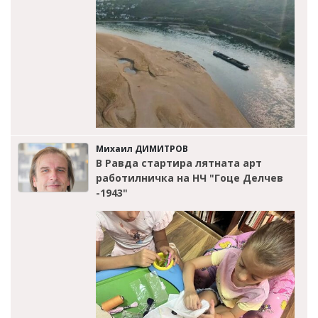
Михаил ДИМИТРОВ
В Равда стартира лятната арт
работилничка на НЧ "Гоце Делчев
-1943"