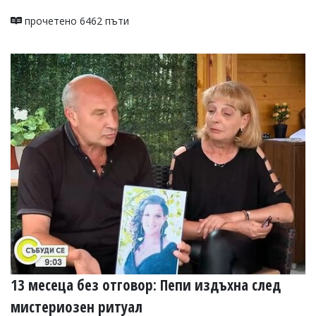
Коментарите
прочетено 6462 пъти
под
статиите
се
въвеждат
от
читателите
и
редакцията
не
носи
отговорност
за
тях!
Ако
откриете
обиден
за
вас
коментар,
моля
13 месеца без отговор: Пепи издъхна след
сигнализирайте
ни!
мистериозен ритуал