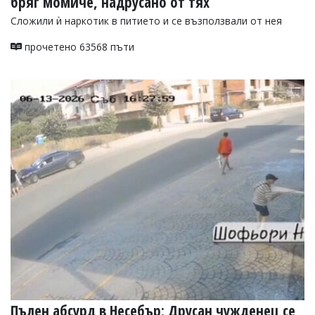
бряг момиче, надрусано от тях
Сложили ѝ наркотик в питието и се възползвали от нея
прочетено 63568 пъти
Пълен абсурд в Несебър: Друсан чужденец се