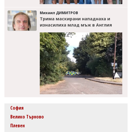
Михаил ДИМИТРОВ
Трима маскирани нападнаха и
изнасилиха млад мъж в Англия
София
Велико Търново
Плевен