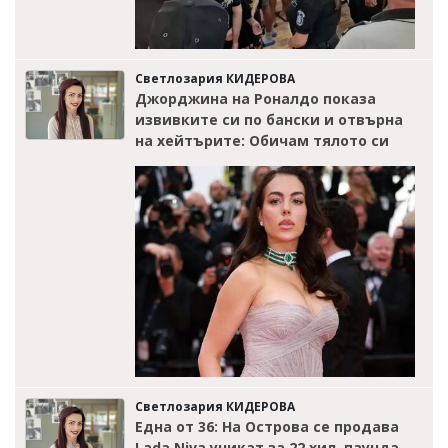
Светлозария КИДЕРОВА
Джорджина на Роналдо показа
извивките си по бански и отвърна
на хейтърите: Обичам тялото си
Светлозария КИДЕРОВА
Една от 36: На Острова се продава
Lada Niva уникат за 22 хил. паунда