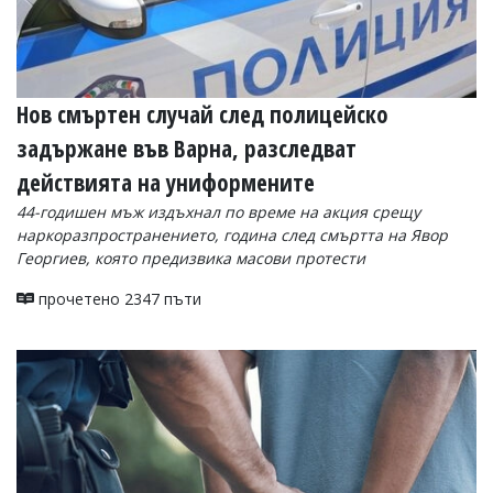
Нов смъртен случай след полицейско
задържане във Варна, разследват
действията на униформените
44-годишен мъж издъхнал по време на акция срещу
наркоразпространението, година след смъртта на Явор
Георгиев, която предизвика масови протести
прочетено 2347 пъти