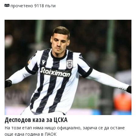
прочетено 9118 пъти
Десподов каза за ЦСКА
На този етап няма нищо официално, зарича се да остане
още една година в ПАОК