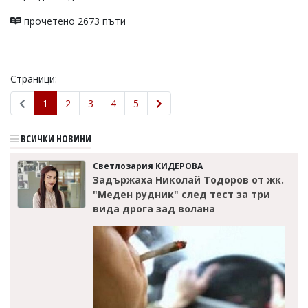
прочетено 2673 пъти
Страници:
1
2
3
4
5
ВСИЧКИ НОВИНИ
Светлозария КИДЕРОВА
Задържаха Николай Тодоров от жк.
"Меден рудник" след тест за три
вида дрога зад волана