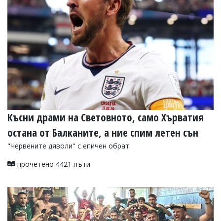
Късни драми на Световното, само Хърватия
остана от Балканите, а ние спим летен сън
"Червените дяволи" с епичен обрат
прочетено 4421 пъти