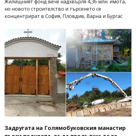
Жилищният фонд вече надхвърля 4,36 млн. имота,
но новото строителство и търсенето се
концентрират в София, Пловдив, Варна и Бургас
Задругата на Голямобуковския манастир
търси подкрепа, за да продължи да го