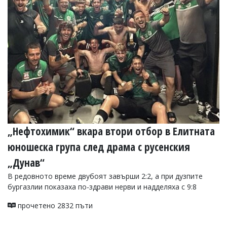
„Нефтохимик“ вкара втори отбор в Елитната
юношеска група след драма с русенския
„Дунав“
В редовното време двубоят завърши 2:2, а при дузпите
бургазлии показаха по-здрави нерви и надделяха с 9:8
прочетено 2832 пъти