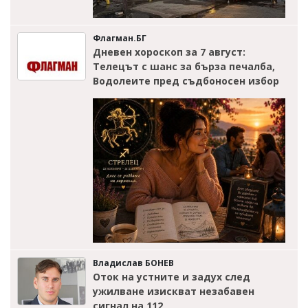
Флагман.БГ
Дневен хороскоп за 7 август:
Телецът с шанс за бърза печалба,
Водолеите пред съдбоносен избор
Владислав БОНЕВ
Оток на устните и задух след
ужилване изискват незабавен
сигнал на 112