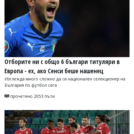
УКРАЙНА
СПОРТ
РАЗСЛЕДВАНЕ
БИЗНЕС
ЮГ
Управители:
Веселин
Отборите ни с общо 6 българи титуляри в
Василев,
Европа - ех, ако Сенси беше нашенец
email:
v.vasilev@flagman.bg
Изглежда много сложно да си национален селекционер на
Катя
България по футбол сега
Касабова,
еmail:
k.kassabova@flagman.bg
прочетено 2053 пъти
Главен
редактор:
Иван
Колев,
email:
office@flagman.bg