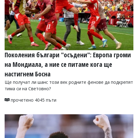
Поколения българи "осъдени": Европа громи
на Мондиала, а ние се питаме кога ще
настигнем Босна
Ще получат ли шанс този век родните фенове да подкрепят
тима си на Световно?
прочетено 4045 пъти