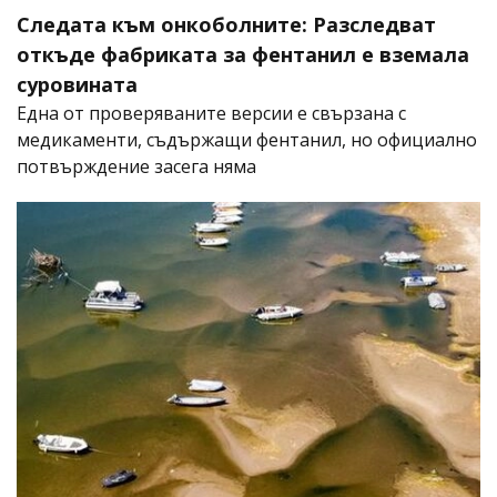
Следата към онкоболните: Разследват
откъде фабриката за фентанил е вземала
суровината
Една от проверяваните версии е свързана с
медикаменти, съдържащи фентанил, но официално
потвърждение засега няма