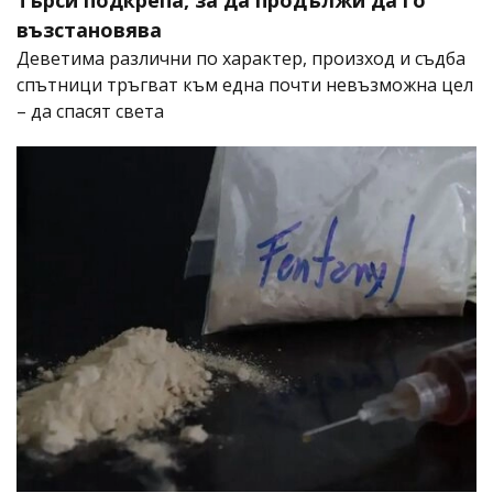
възстановява
Деветима различни по характер, произход и съдба
спътници тръгват към една почти невъзможна цел
– да спасят света