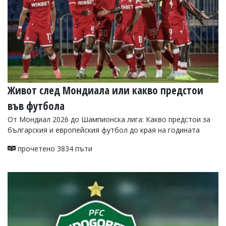
Коментарите
под
статиите
се
въвеждат
от
читателите
и
редакцията
Живот след Мондиала или какво предстои
не
носи
във футбола
отговорност
От Мондиал 2026 до Шампионска лига: Какво предстои за
за
тях!
българския и европейския футбол до края на годината
Ако
откриете
прочетено 3834 пъти
обиден
за
вас
коментар,
моля
сигнализирайте
ни!