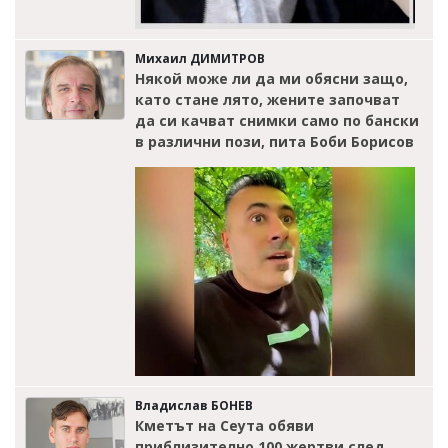
Михаил ДИМИТРОВ
Някой може ли да ми обясни защо,
като стане лято, жените започват
да си качват снимки само по бански
в различни пози, пита Боби Борисов
Владислав БОНЕВ
Кметът на Сеута обяви
приблизително 100 жертви след