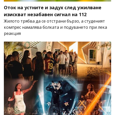
Оток на устните и задух след ужилване
изискват незабавен сигнал на 112
Жилото трябва да се отстрани бързо, а студеният
компрес намалява болката и подуването при лека
реакция