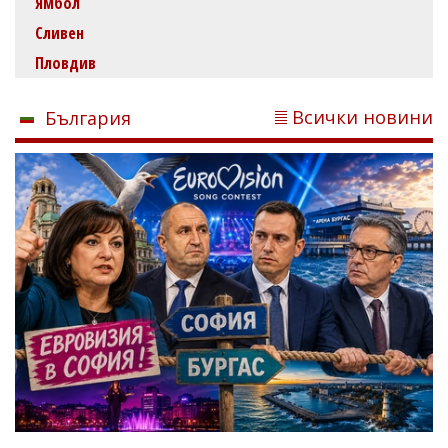
Ямбол
Сливен
Пловдив
Всички новини
България