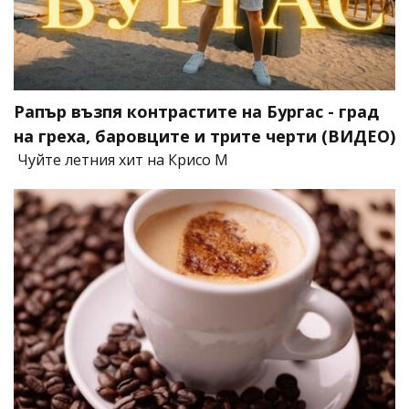
Рапър възпя контрастите на Бургас - град
на греха, баровците и трите черти (ВИДЕО)
Чуйте летния хит на Крисо М