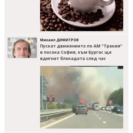
Михаил ДИМИТРОВ
Пускат движението по АМ "Тракия"
в посока София, към Бургас ще
вдигнат блокадата след час