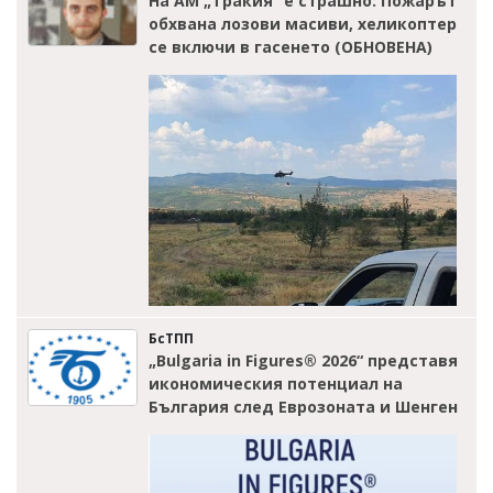
На АМ „Тракия” е страшно: Пожарът
обхвана лозови масиви, хеликоптер
се включи в гасенето (ОБНОВЕНА)
БсТПП
„Bulgaria in Figures® 2026“ представя
икономическия потенциал на
България след Еврозоната и Шенген