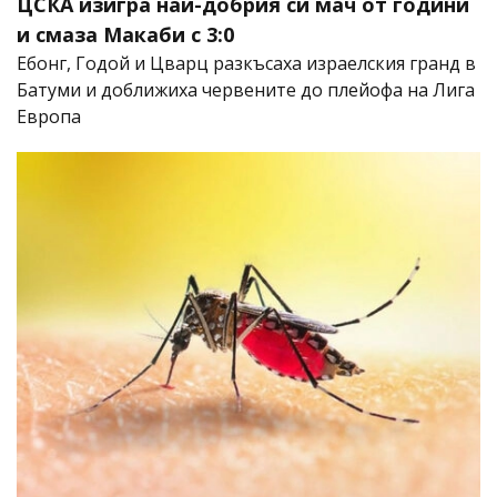
ЦСКА изигра най-добрия си мач от години
и смаза Макаби с 3:0
Ебонг, Годой и Цварц разкъсаха израелския гранд в
Батуми и доближиха червените до плейофа на Лига
Европа