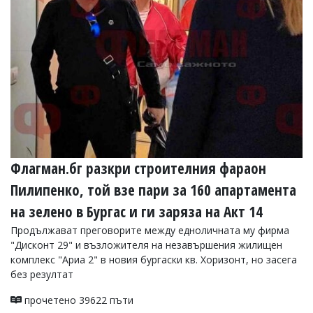
УКРАЙНА
СПОРТ
РАЗСЛЕДВАНЕ
БИЗНЕС
ЮГ
Управители:
Веселин
Василев,
Флагман.бг разкри строителния фараон
email:
v.vasilev@flagman.bg
Пилипенко, той взе пари за 160 апартамента
Катя
Касабова,
на зелено в Бургас и ги заряза на Акт 14
еmail:
k.kassabova@flagman.bg
Продължават преговорите между едноличната му фирма
Главен
"Дисконт 29" и възложителя на незавършения жилищен
редактор:
комплекс "Ариа 2" в новия бургаски кв. Хоризонт, но засега
Иван
без резултат
Колев,
email:
прочетено 39622 пъти
office@flagman.bg