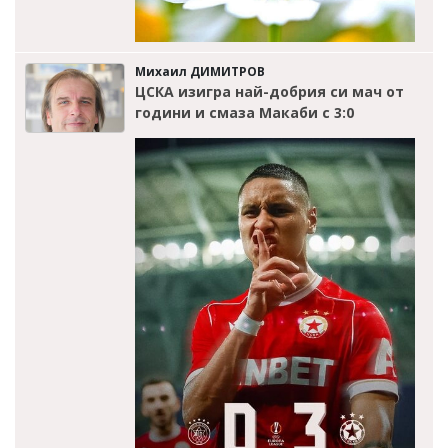
Михаил ДИМИТРОВ
ЦСКА изигра най-добрия си мач от
години и смаза Макаби с 3:0