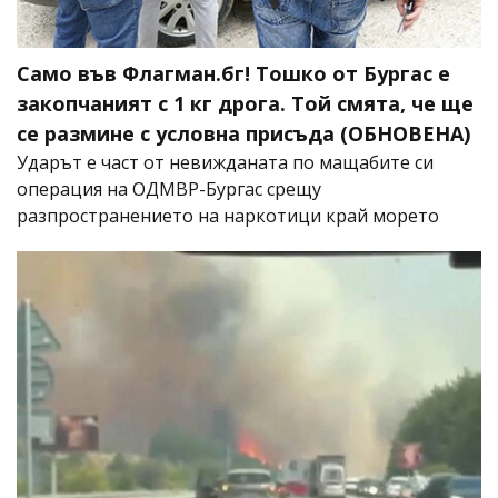
Само във Флагман.бг! Тошко от Бургас е
закопчаният с 1 кг дрога. Той смята, че ще
се размине с условна присъда (ОБНОВЕНА)
Ударът е част от невижданата по мащабите си
операция на ОДМВР-Бургас срещу
разпространението на наркотици край морето