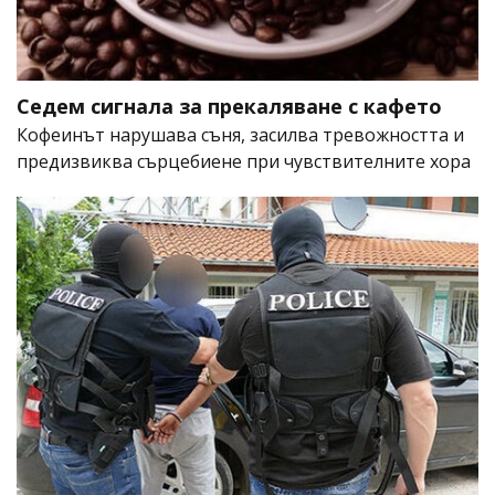
Седем сигнала за прекаляване с кафето
Кофеинът нарушава съня, засилва тревожността и
предизвиква сърцебиене при чувствителните хора