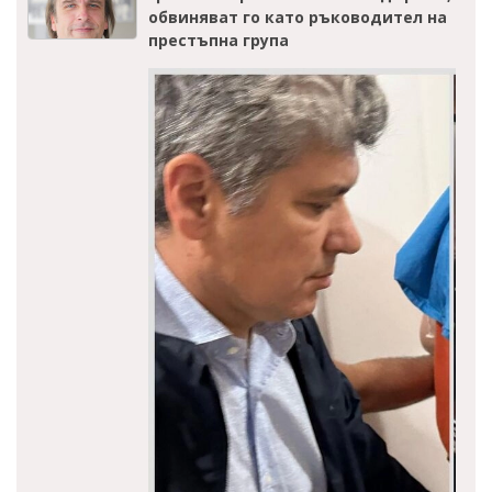
обвиняват го като ръководител на
престъпна група