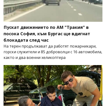
Пускат движението по АМ "Тракия" в
посока София, към Бургас ще вдигнат
блокадата след час
На терен продължават да работят пожарникари,
горски служители и 85 доброволци с 16 автомобила,
както и два военни хеликоптера