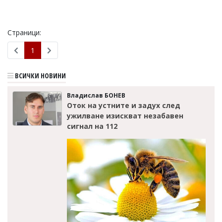
Коментарите
под
статиите
Страници:
се
въвеждат
1
от
читателите
и
ВСИЧКИ НОВИНИ
редакцията
не
Владислав БОНЕВ
носи
Оток на устните и задух след
отговорност
ужилване изискват незабавен
за
сигнал на 112
тях!
Ако
откриете
обиден
за
вас
коментар,
моля
сигнализирайте
ни!