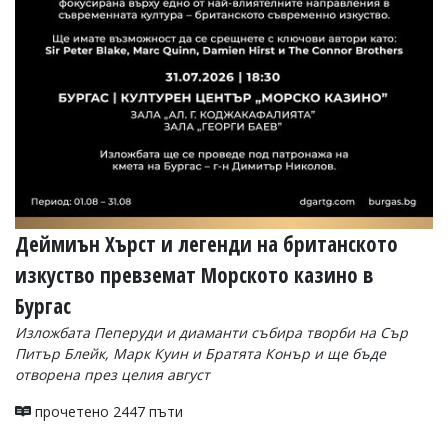
Деймиън Хърст и легенди на британското
изкуство превземат Морското казино в
Бургас
Изложбата Пеперуди и диаманти събира творби на Сър
Питър Блейк, Марк Куин и Братята Конър и ще бъде
отворена през целия август
прочетено 2447 пъти