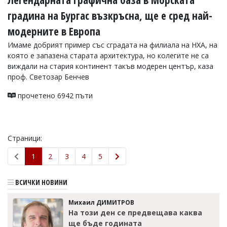
Легендарната Графична база в Морската
градина на Бургас възкръсна, ще е сред най-
модерните в Европа
Имаме добрият пример със сградата на филиала на НХА, на
която е запазена старата архитектура, но колегите не са
виждали на стария континент такъв модерен център, каза
проф. Светозар Бенчев
прочетено 6942 пъти
Страници:
1
2
3
4
5
ВСИЧКИ НОВИНИ
Михаил ДИМИТРОВ
На този ден се предвещава каква
ще бъде годината