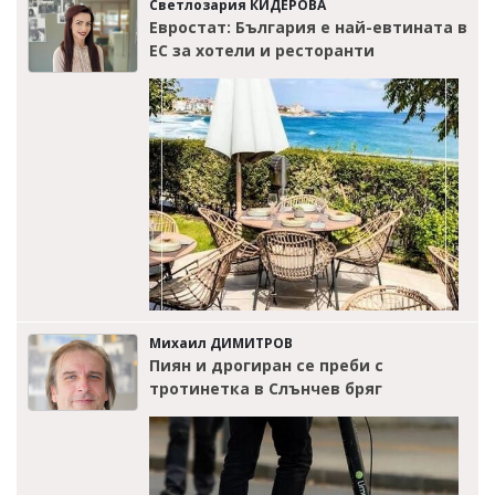
Светлозария КИДЕРОВА
Евростат: България е най-евтината в
ЕС за хотели и ресторанти
Михаил ДИМИТРОВ
Пиян и дрогиран се преби с
тротинетка в Слънчев бряг