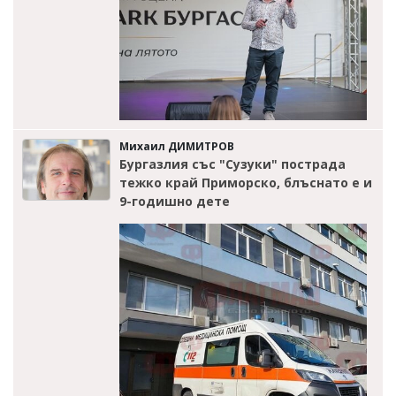
Михаил ДИМИТРОВ
Бургазлия със "Сузуки" пострада
тежко край Приморско, блъснато е и
9-годишно дете