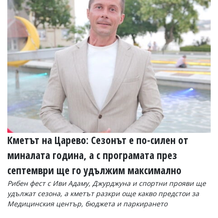
УКРАЙНА
СПОРТ
РАЗСЛЕДВАНЕ
БИЗНЕС
ЮГ
Управители:
Веселин
Василев,
email:
v.vasilev@flagman.bg
Катя
Кметът на Царево: Сезонът е по-силен от
Касабова,
еmail:
k.kassabova@flagman.bg
миналата година, а с програмата през
Главен
септември ще го удължим максимално
редактор:
Рибен фест с Иви Адаму, Джурджуна и спортни прояви ще
Иван
удължат сезона, а кметът разкри още какво предстои за
Колев,
email:
Медицинския център, бюджета и паркирането
office@flagman.bg