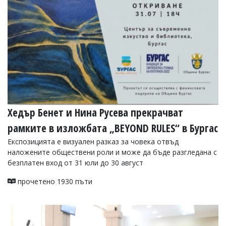
Хедър Бенет и Нина Русева прекрачват
рамките в изложбата „BEYOND RULES“ в Бургас
Експозицията е визуален разказ за човека отвъд
наложените обществени роли и може да бъде разгледана с
безплатен вход от 31 юли до 30 август
прочетено 1930 пъти