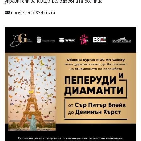
управители за КОЦ и Белодробната болница
прочетено 834 пъти