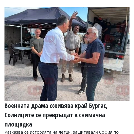
Военната драма оживява край Бургас,
Солниците се превръщат в снимачна
площадка
Разказва се историята на летци, защитавали София по