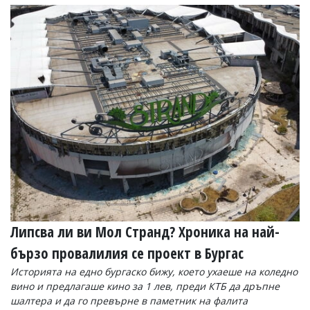
Коментарите
под
статиите
се
въвеждат
от
читателите
и
редакцията
не
носи
отговорност
за
тях!
Ако
откриете
обиден
за
Липсва ли ви Мол Странд? Хроника на най-
вас
бързо провалилия се проект в Бургас
коментар,
моля
Историята на едно бургаско бижу, което ухаеше на коледно
сигнализирайте
вино и предлагаше кино за 1 лев, преди КТБ да дръпне
ни!
шалтера и да го превърне в паметник на фалита