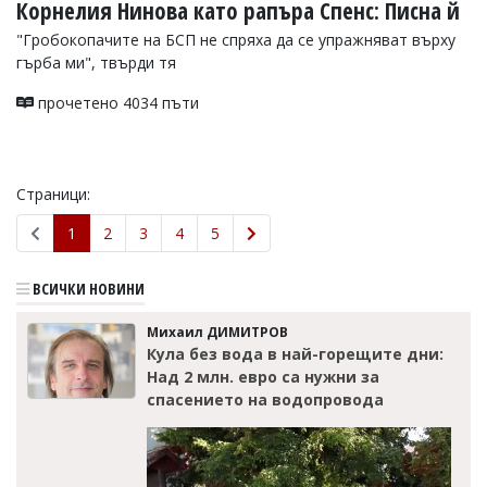
Корнелия Нинова като рапъра Спенс: Писна й
"Гробокопачите на БСП не спряха да се упражняват върху
гърба ми", твърди тя
прочетено 4034 пъти
Страници:
1
2
3
4
5
ВСИЧКИ НОВИНИ
Михаил ДИМИТРОВ
Кула без вода в най-горещите дни:
Над 2 млн. евро са нужни за
спасението на водопровода