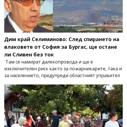
Дим край Селиминово: След спирането на
влаковете от София за Бургас, ще остане
ли Сливен без ток
Там се намират далекопровода и ще е
изключителен риск както за пожарникарите, така и
за населението, предупреди областният управител