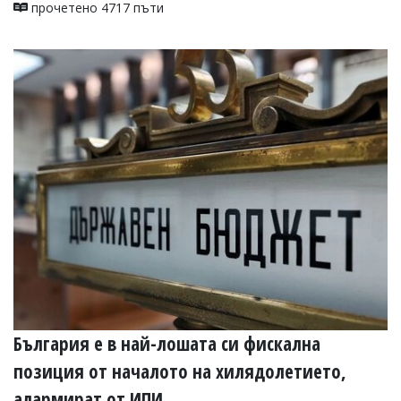
прочетено 4717 пъти
България е в най-лошата си фискална
позиция от началото на хилядолетието,
алармират от ИПИ