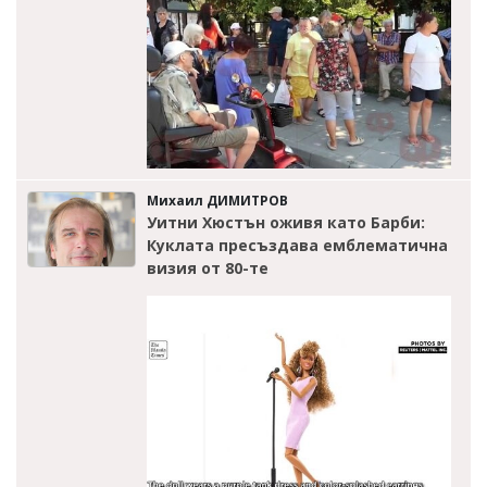
Михаил ДИМИТРОВ
Уитни Хюстън оживя като Барби:
Куклата пресъздава емблематична
визия от 80-те