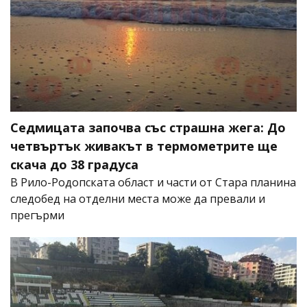
Седмицата започва със страшна жега: До
четвъртък живакът в термометрите ще
скача до 38 градуса
В Рило-Родопската област и части от Стара планина
следобед на отделни места може да превали и
прегърми