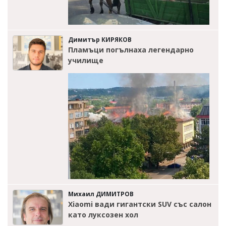
Димитър КИРЯКОВ
Пламъци погълнаха легендарно
училище
Михаил ДИМИТРОВ
Xiaomi вади гигантски SUV със салон
като луксозен хол