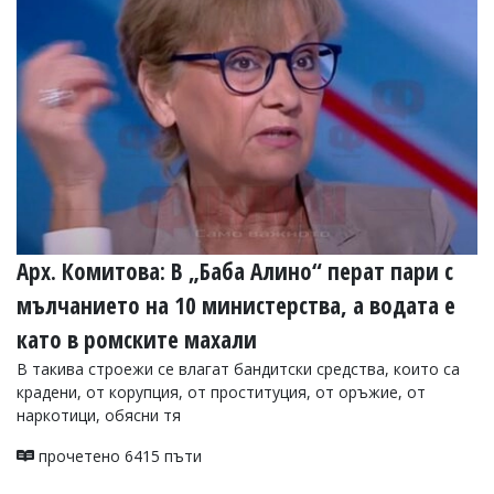
Арх. Комитова: В „Баба Алино“ перат пари с
мълчанието на 10 министерства, а водата е
като в ромските махали
В такива строежи се влагат бандитски средства, които са
крадени, от корупция, от проституция, от оръжие, от
наркотици, обясни тя
прочетено 6415 пъти