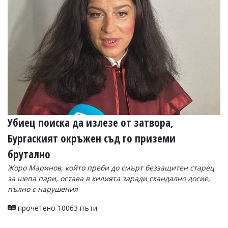
УКРАЙНА
СПОРТ
РАЗСЛЕДВАНЕ
БИЗНЕС
ЮГ
Управители:
Веселин
Василев,
Убиец поиска да излезе от затвора,
email:
v.vasilev@flagman.bg
Бургаският окръжен съд го приземи
Катя
Касабова,
брутално
еmail:
k.kassabova@flagman.bg
Жоро Маринов, който преби до смърт беззащитен старец
Главен
за шепа пари, остава в килията заради скандално досие,
редактор:
пълно с нарушения
Иван
Колев,
прочетено 10063 пъти
email:
office@flagman.bg