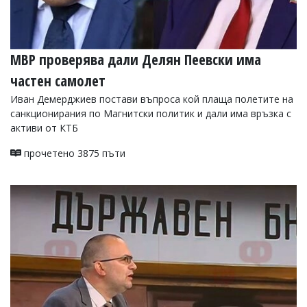
МВР проверява дали Делян Пеевски има
частен самолет
Иван Демерджиев постави въпроса кой плаща полетите на
санкционирания по Магнитски политик и дали има връзка с
активи от КТБ
прочетено 3875 пъти