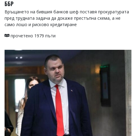
ББР
Връщането на бившия банков шеф поставя прокуратурата
пред трудната задача да докаже престъпна схема, а не
само лошо и рисково кредитиране
прочетено 1979 пъти