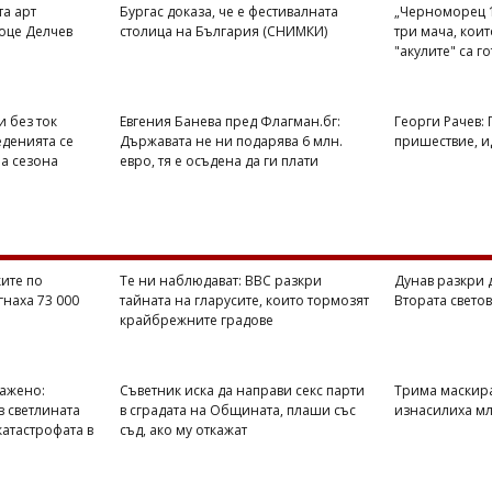
та арт
Бургас доказа, че е фестивалната
„Черноморец 1
оце Делчев
столица на България (СНИМКИ)
три мача, кои
"акулите" са г
и без ток
Евгения Банева пред Флагман.бг:
Георги Рачев:
еденията се
Държавата не ни подарява 6 млн.
пришествие, ид
на сезона
евро, тя е осъдена да ги плати
ите по
Те ни наблюдават: BBC разкри
Дунав разкри 
гнаха 73 000
тайната на гларусите, които тормозят
Втората свето
крайбрежните градове
ражено:
Съветник иска да направи секс парти
Трима маскир
в светлината
в сградата на Общината, плаши със
изнасилиха мл
катастрофата в
съд, ако му откажат