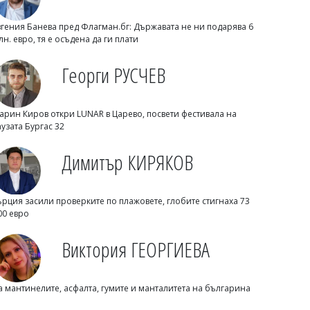
вгения Банева пред Флагман.бг: Държавата не ни подарява 6
лн. евро, тя е осъдена да ги плати
Георги РУСЧЕВ
арин Киров откри LUNAR в Царево, посвети фестивала на
аузата Бургас 32
Димитър КИРЯКОВ
Георги Рачев: Горещини до второ
Димитър КИРЯКОВ
пришествие, идват до 39 градуса
ърция засили проверките по плажовете, глобите стигнаха 73
00 евро
Виктория ГЕОРГИЕВА
а мантинелите, асфалта, гумите и манталитета на българина