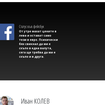
Михаил ДИМИТРОВ
Съветник иска да направи секс парти в
сградата на Общината, плаши със съд,
ако му откажат
Статус във фейсбук
От утре махат цените в
лева и остават само
тези в евро. Психически
бях свикнал да ми е
скъпо в една валута,
сега ще трябва да ми е
скъпо и в друга.
Михаил ДИМИТРОВ
Трима маскирани нападнаха и
изнасилиха млад мъж в Англия
Иван КОЛЕВ