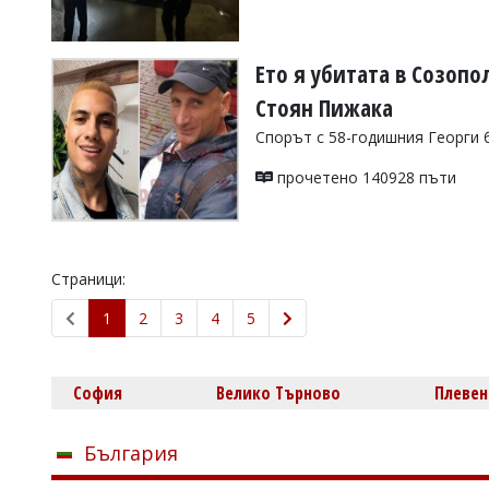
Ето я убитата в Созоп
Стоян Пижака
Спорът с 58-годишния Георги б
прочетено 140928 пъти
Страници:
1
2
3
4
5
София
Велико Търново
Плевен
България