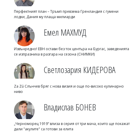
Перфектният план – Тръмп превзема Гренландия с гумени
лодки, Дания му плаща милиарди
Емел МАХМУД
Извънредно! ЕВН остави без ток центъра на Бургас, заведенията
се изпразниха в разгара на сезона (СНИМКИ)
Светлозария КИДЕРОВА
Za Zú Слънчев бряг с нова визия и още по-високо кулинарно
ниво
Владислав БОНЕВ
„Черноморец 1919“ влиза в серия от три мача, които ще покажат
дали "акулите" са готови за елита