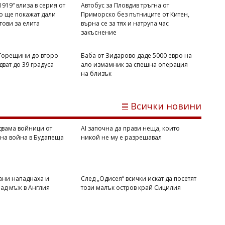
919“ влиза в серия от
Автобус за Пловдив тръгна от
то ще покажат дали
Приморско без пътниците от Китен,
отови за елита
върна се за тях и натрупа час
закъснение
 Горещини до второ
Баба от Зидарово даде 5000 евро на
ват до 39 градуса
ало измамник за спешна операция
Михаил ДИМИТРОВ
на близък
Мароко се чувства окуражено:
Влиянието на Тръмп е в светлината
на прожекторите след катастрофата в
Всички новини
Сеута
двама войници от
AI започна да прави неща, които
вна война в Будапеща
никой не му е разрешавал
ани нападнаха и
След „Одисея“ всички искат да посетят
ад мъж в Англия
този малък остров край Сицилия