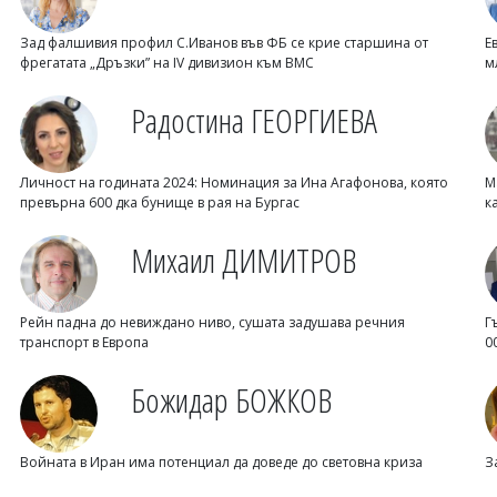
Зад фалшивия профил С.Иванов във ФБ се крие старшина от
Е
фрегатата „Дръзки” на IV дивизион към ВМС
м
Радостина ГЕОРГИЕВА
Личност на годината 2024: Номинация за Ина Агафонова, която
М
превърна 600 дка бунище в рая на Бургас
к
Михаил ДИМИТРОВ
Рейн падна до невиждано ниво, сушата задушава речния
Г
транспорт в Европа
0
Божидар БОЖКОВ
Войната в Иран има потенциал да доведе до световна криза
З