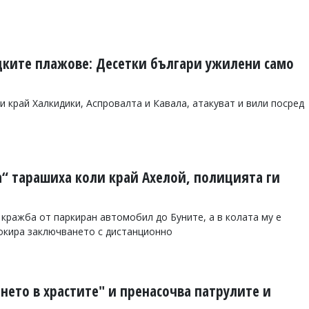
цките плажове: Десетки българи ужилени само
 край Халкидики, Аспровалта и Кавала, атакуват и вили посред
а“ тарашиха коли край Ахелой, полицията ги
 кражба от паркиран автомобил до Буните, а в колата му е
окира заключването с дистанционно
енето в храстите" и пренасочва патрулите и