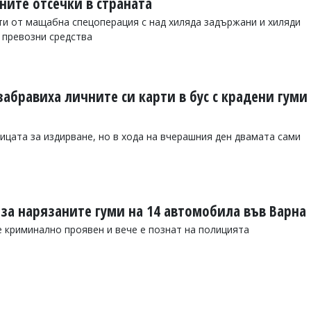
ните отсечки в страната
и от мащабна спецоперация с над хиляда задържани и хиляди
 превозни средства
забравиха личните си карти в бус с крадени гуми
ицата за издирване, но в хода на вчерашния ден двамата сами
за нарязаните гуми на 14 автомобила във Варна
криминално проявен и вече е познат на полицията