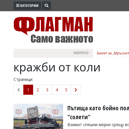
КАТЕГОРИИ
ПРОМО
ЗОНА
ИЗБОРИ
2026
ПРАКТИЧНО
НАКРАТКО
Билет за „Мръснот
КУЛТУРА
кражби от коли
ЗДРАВЕ
ПОЛИТИКА
Страници:
ОБЩИНИ
1
2
3
4
5
ОБЩЕСТВО
ЛАЙФСТАЙЛ
Пътища като бойно пол
ВОЙНАТА
"солети"
В
Взимат спешни мерки срещу в