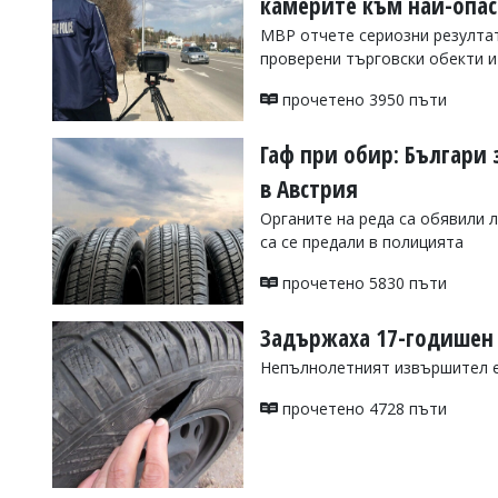
камерите към най-опас
Коментарите
МВР отчете сериозни резултат
под
проверени търговски обекти и
статиите
се
прочетено 3950 пъти
въвеждат
от
читателите
Гаф при обир: Българи 
и
в Австрия
редакцията
не
Органите на реда са обявили л
носи
са се предали в полицията
отговорност
за
прочетено 5830 пъти
тях!
Ако
откриете
Задържаха 17-годишен 
обиден
за
Непълнолетният извършител е 
вас
коментар,
прочетено 4728 пъти
моля
сигнализирайте
ни!