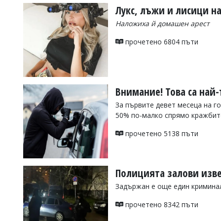
Лукс, лъжи и лисици на
Наложиха й домашен арест
прочетено 6804 пъти
Внимание! Това са най
За първите девет месеца на го
50% по-малко спрямо кражбит
прочетено 5138 пъти
Полицията залови изв
Задържан е още един кримина
прочетено 8342 пъти