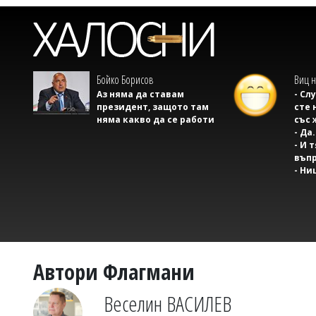
Бойко Борисов
Виц н
Аз няма да ставам
- Сл
президент, защото там
сте 
няма какво да се работи
със 
- Да.
- И 
въпр
- Ни
Автори Флагмани
Веселин ВАСИЛЕВ