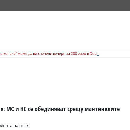
о копеле“ може да ви спечели вечеря за 200 евро в Dock 5, вижте подробн
е: МС и НС се обединяват срещу мантинелите
ойната на пътя