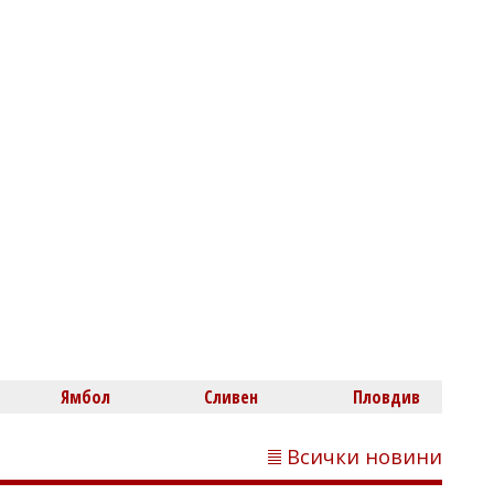
Нефтохимик привлече офанзивен
халф
Димитър КИРЯКОВ
Бургаска област вече има близо 338
хил. жилища, сградите се увеличиха с
453 за година
Ямбол
Сливен
Пловдив
Всички новини