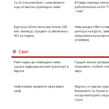
Za Zú Слънчев бряг с нова визия и
В Равда стартира лятна
още по-високо кулинарно ниво
работилничка на НЧ "Г
-1943"
Бургаска област вече има близо 338
Извънредно! ЕВН остав
хил. жилища, сградите се увеличиха с
центъра на Бургас, зав
453 за година
изпразниха в разгара 
(СНИМКИ)
Свят
Рейн падна до невиждано ниво,
Гърция засили проверк
сушата задушава речния транспорт в
плажовете, глобите сти
Европа
евро
Нефтохимик привлече офанзивен
Мароко се чувства оку
халф
Влиянието на Тръмп е 
на прожекторите след 
Сеута