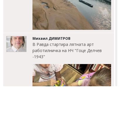
Михаил ДИМИТРОВ
В Равда стартира лятната арт
работилничка на НЧ "Гоце Делчев
-1943"