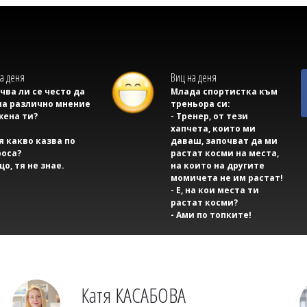
а деня
Виц на деня
учва ли се често да
Млада спортистка към
на различно мнение
треньора си:
жена ти?
- Тренер, от тези
хапчета, които ми
тя какво казва по
даваш, започват да ми
оса?
растат косми на места,
що, тя не знае.
на които на другите
момичета не им растат!
- Е, на кои места ти
растат косми?
- Ами по топките!
Катя КАСАБОВА