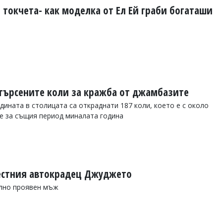
 токчета- как моделка от Ел Ей граби богаташи
-търсените коли за кражба от джамбазите
дината в столицата са откраднати 187 коли, което е с около
е за същия период миналата година
естния автокрадец Джуджето
лно проявен мъж