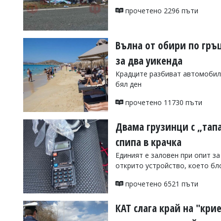
УКРАЙНА
прочетено 2296 пъти
СПОРТ
РАЗСЛЕДВАНЕ
Вълна от обири по гръ
БИЗНЕС
за два уикенда
ЮГ
Крадците разбиват автомобили
бял ден
Управители:
Веселин
прочетено 11730 пъти
Василев,
email:
Двама грузинци с „тап
v.vasilev@flagman.bg
Катя
спипа в крачка
Касабова,
еmail:
k.kassabova@flagman.bg
Единият е заловен при опит за
открито устройство, което бл
Главен
редактор:
прочетено 6521 пъти
Иван
Колев,
email:
КАТ слага край на "кри
office@flagman.bg