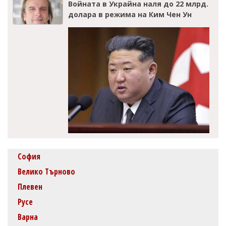
Войната в Украйна наля до 22 млрд.
долара в режима на Ким Чен Ун
София
Велико Търново
Плевен
Русе
Варна