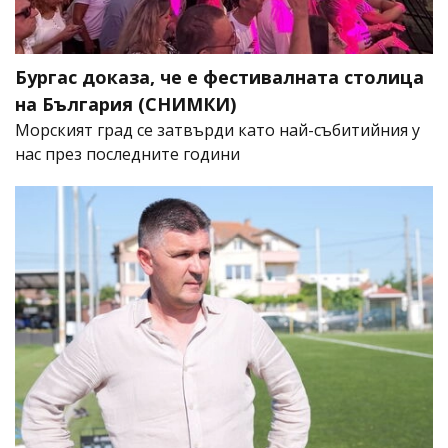
Бургас доказа, че е фестивалната столица
на България (СНИМКИ)
Морският град се затвърди като най-събитийния у
нас през последните години