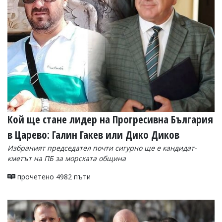
УКРАЙНА
СПОРТ
РАЗСЛЕДВАНЕ
БИЗНЕС
ЮГ
Управители:
Веселин
Василев,
Кой ще стане лидер на Прогресивна България
email:
v.vasilev@flagman.bg
в Царево: Галин Гакев или Дико Диков
Катя
Касабова,
Избраният председател почти сигурно ще е кандидат-
еmail:
k.kassabova@flagman.bg
кметът на ПБ за морската община
Главен
прочетено 4982 пъти
редактор:
Иван
Колев,
email:
office@flagman.bg