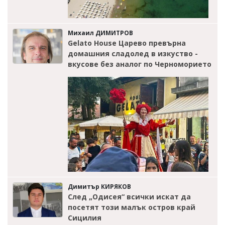
Михаил ДИМИТРОВ
Gelato House Царево превърна
домашния сладолед в изкуство -
вкусове без аналог по Черноморието
Димитър КИРЯКОВ
След „Одисея“ всички искат да
посетят този малък остров край
Сицилия