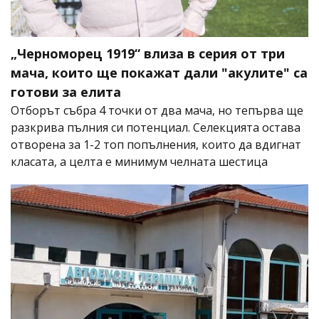
„Черноморец 1919“ влиза в серия от три
мача, които ще покажат дали "акулите" са
готови за елита
Отборът събра 4 точки от два мача, но тепърва ще
разкрива пълния си потенциал. Селекцията остава
отворена за 1-2 топ попълнения, които да вдигнат
класата, а целта е минимум челната шестица