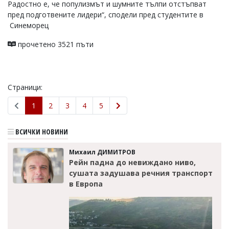
Радостно е, че популизмът и шумните тълпи отстъпват
пред подготвените лидери“, сподели пред студентите в
Синеморец
прочетено 3521 пъти
Страници:
1
2
3
4
5
ВСИЧКИ НОВИНИ
Михаил ДИМИТРОВ
Рейн падна до невиждано ниво,
сушата задушава речния транспорт
в Европа