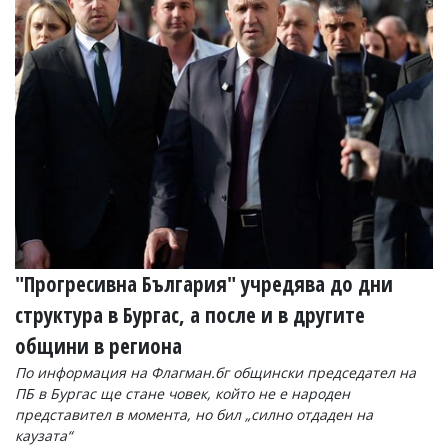
Коментарите
под
статиите
се
въвеждат
от
читателите
и
редакцията
не
носи
отговорност
за
тях!
Ако
"Прогресивна България" учредява до дни
откриете
структура в Бургас, а после и в другите
обиден
за
общини в региона
вас
коментар,
По информация на Флагман.бг общински председател на
моля
ПБ в Бургас ще стане човек, който не е народен
сигнализирайте
представител в момента, но бил „силно отдаден на
ни!
каузата“