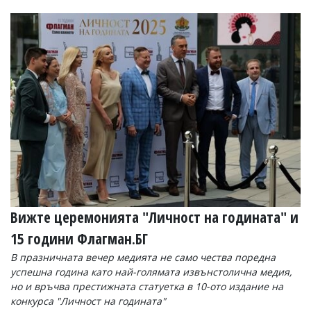
Вижте церемонията "Личност на годината" и
15 години Флагман.БГ
В празничната вечер медията не само чества поредна
успешна година като най-голямата извънстолична медия,
но и връчва престижната статуетка в 10-ото издание на
конкурса "Личност на годината"