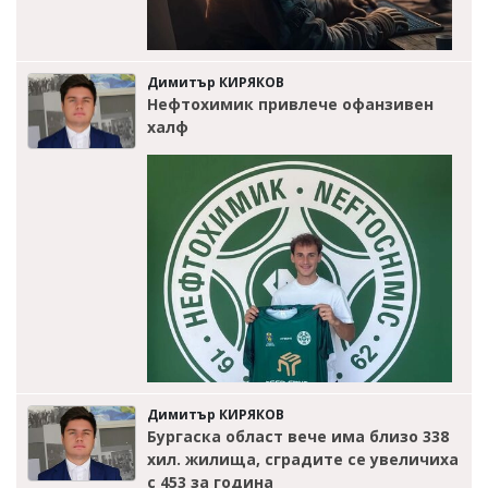
Димитър КИРЯКОВ
Нефтохимик привлече офанзивен
халф
Димитър КИРЯКОВ
Бургаска област вече има близо 338
хил. жилища, сградите се увеличиха
с 453 за година