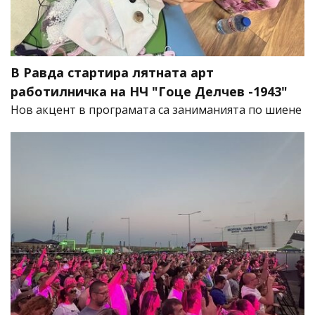
В Равда стартира лятната арт
работилничка на НЧ "Гоце Делчев -1943"
Нов акцент в програмата са заниманията по шиене