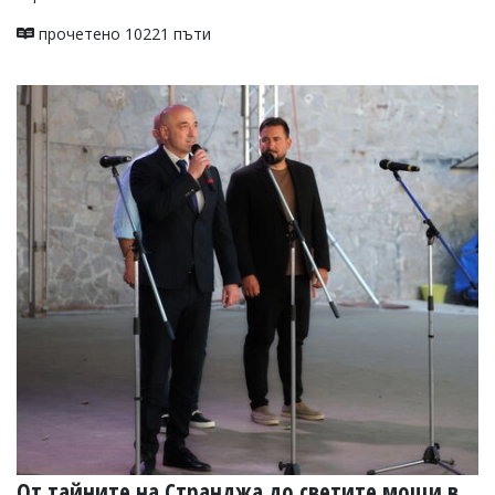
прочетено 10221 пъти
От тайните на Странджа до светите мощи в