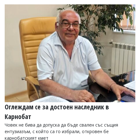
Оглеждам се за достоен наследник в
Карнобат
Човек не бива да допуска да бъде свален със същия
ентузиазъм, с който са го избрали, откровен бе
карнобатският кмет