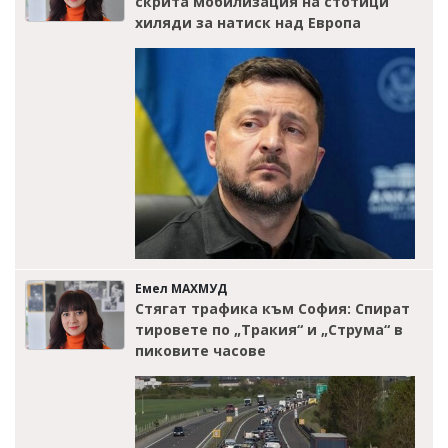
скрита мобилизация на стотици
хиляди за натиск над Европа
Емел МАХМУД
Стягат трафика към София: Спират
тировете по „Тракия“ и „Струма“ в
пиковите часове