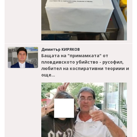
Димитър КИРЯКОВ
Бащата на "примамката" от
пловдивското убийство - русофил,
любител на коспиративни теориии и
още...