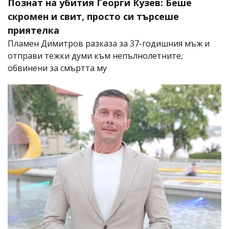
Познат на убития Георги Кузев: Беше
скромен и свит, просто си търсеше
приятелка
Пламен Димитров разказа за 37-годишния мъж и
отправи тежки думи към непълнолетните,
обвинени за смъртта му