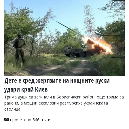
Дете е сред жертвите на нощните руски
удари край Киев
Трима души са загинали в Бориспилски район, още трима са
ранени, а мощни експлозии разтърсиха украинската
столица
прочетено 546 пъти