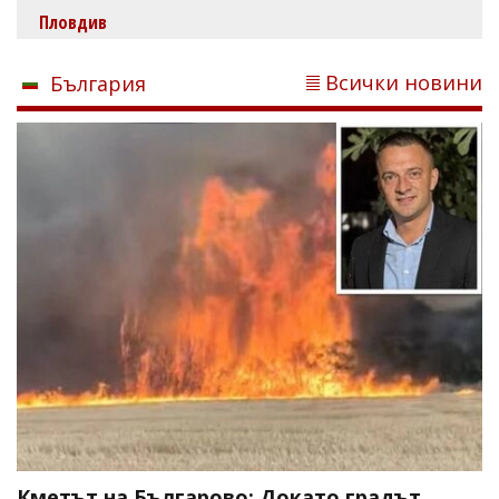
Пловдив
Всички новини
България
Кметът на Българово: Докато градът