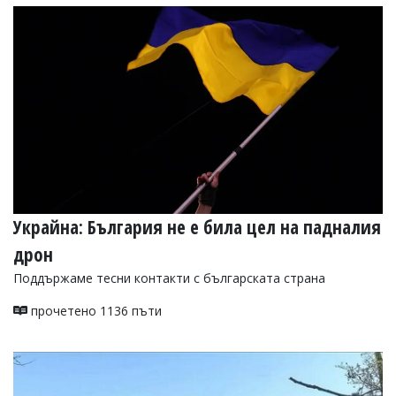
Коментарите
под
статиите
се
въвеждат
от
читателите
и
редакцията
не
носи
отговорност
за
Украйна: България не е била цел на падналия
тях!
Ако
дрон
откриете
обиден
Поддържаме тесни контакти с българската страна
за
вас
прочетено 1136 пъти
коментар,
моля
сигнализирайте
ни!