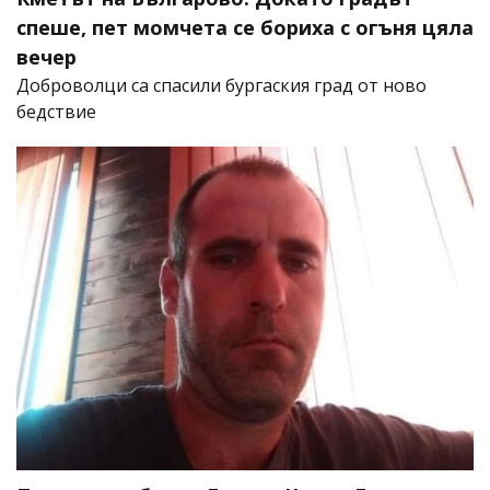
спеше, пет момчета се бориха с огъня цяла
вечер
Доброволци са спасили бургаския град от ново
бедствие