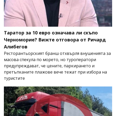
Таратор за 10 евро означава ли скъпо
Черноморие? Вижте отговора от Ричард
Алибегов
Ресторантьорският бранш отхвърля внушенията за
масова спекула по морето, но туроператори
предупреждават, че цените, паркирането и
претъпканите плажове вече тежат при избора на
туристите