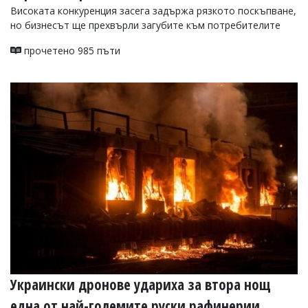
Високата конкуренция засега задържа рязкото поскъпване,
но бизнесът ще прехвърли загубите към потребителите
прочетено 985 пъти
Украински дронове удариха за втора нощ
една от най-големите руски рафинерии