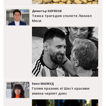
Димитър КИРЯКОВ
Тежка трагедия сполетя Лионел
Меси
Емел МАХМУД
Голям празник е! Шест красиви
имена черпят днес