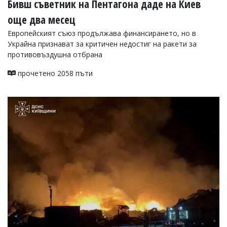
Бивш съветник на Пентагона даде на Киев
още два месец
Европейският съюз продължава финансирането, но в
Украйна признават за критичен недостиг на ракети за
противовъздушна отбрана
прочетено 2058 пъти