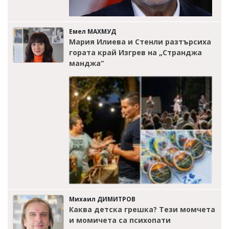
Емел МАХМУД
Мария Илиева и Стенли разтърсиха
гората край Изгрев на „Странджа
манджа“
Михаил ДИМИТРОВ
Каква детска грешка? Тези момчета
и момичета са психопати