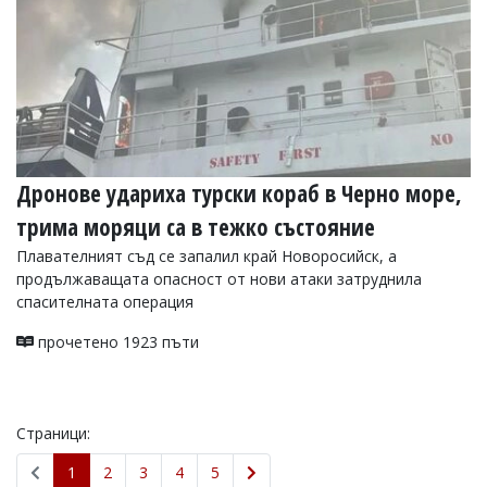
Дронове удариха турски кораб в Черно море,
трима моряци са в тежко състояние
Плавателният съд се запалил край Новоросийск, а
продължаващата опасност от нови атаки затруднила
спасителната операция
прочетено 1923 пъти
Страници:
1
2
3
4
5