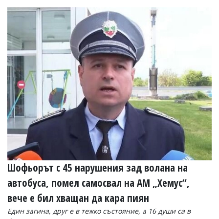
Шофьорът с 45 нарушения зад волана на
автобуса, помел самосвал на АМ „Хемус”,
вече е бил хващан да кара пиян
Един загина, друг е в тежко състояние, а 16 души са в