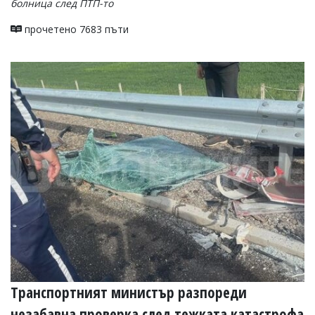
болница след ПТП-то
прочетено 7683 пъти
Транспортният министър разпореди
незабавна проверка след тежката катастрофа