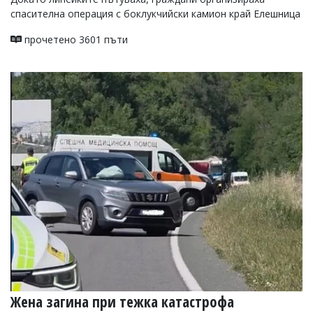
спасителна операция с боклукчийски камион край Елешница
прочетено 3601 пъти
Жена загина при тежка катастрофа