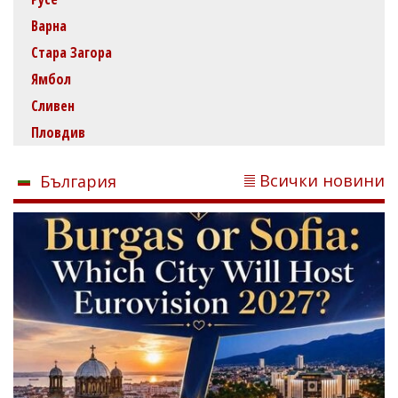
Варна
Стара Загора
Ямбол
Сливен
Пловдив
Всички новини
България