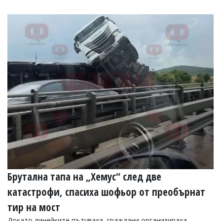
Брутална тапа на „Хемус“ след две
катастрофи, спасиха шофьор от преобърнат
тир на мост
Докато линейките пътуваха, граждани организираха