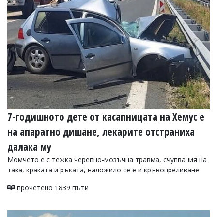
УКРАЙНА
СПОРТ
РАЗСЛЕДВАНЕ
БИЗНЕС
ЮГ
Управители:
Веселин
Василев,
7-годишното дете от касапницата на Хемус е
email:
v.vasilev@flagman.bg
на апаратно дишане, лекарите отстраниха
Катя
Касабова,
далака му
еmail:
k.kassabova@flagman.bg
Момчето е с тежка черепно-мозъчна травма, счупвания на
Главен
таза, краката и ръката, наложило се е и кръвопреливане
редактор:
Иван
прочетено 1839 пъти
Колев,
email:
office@flagman.bg