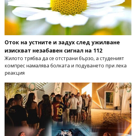
Оток на устните и задух след ужилване
изискват незабавен сигнал на 112
Жилото трябва да се отстрани бързо, а студеният
компрес намалява болката и подуването при лека
реакция