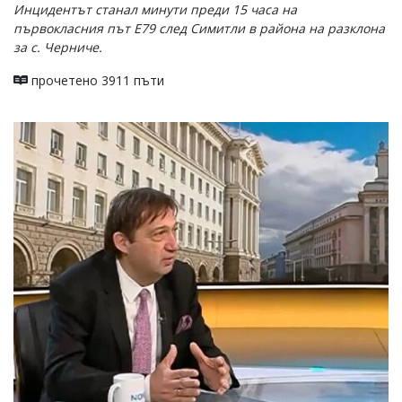
Инцидентът станал минути преди 15 часа на
първокласния път Е79 след Симитли в района на разклона
за с. Черниче.
прочетено 3911 пъти