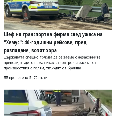
Шеф на транспортна фирма след ужаса на
"Хемус": 40-годишни рейсове, пред
разпадане, возят хора
Държавата спешно трябва да се заеме с незаконните
превози, където няма никакъв контрол и рискът от
произшествия е голям, твърдят от бранша
прочетено 5479 пъти