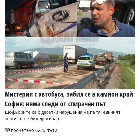
Мистерия с автобуса, забил се в камион край
София: няма следи от спирачен път
Шофьорите са с десетки нарушения на пътя, единият
вероятно е бил дрогиран
прочетено 6225 пъти