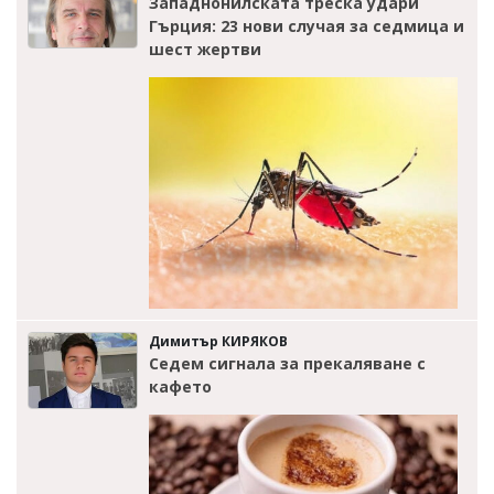
Западнонилската треска удари
Гърция: 23 нови случая за седмица и
шест жертви
Димитър КИРЯКОВ
Седем сигнала за прекаляване с
кафето