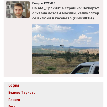
Георги РУСЧЕВ
На АМ „Тракия” е страшно: Пожарът
обхвана лозови масиви, хеликоптер
се включи в гасенето (ОБНОВЕНА)
София
Велико Търново
Плевен
Русе