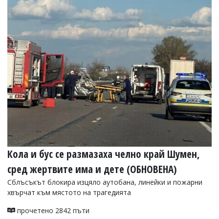
Коментарите
под
статиите
се
въвеждат
от
читателите
и
редакцията
не
носи
отговорност
за
тях!
Ако
откриете
Кола и бус се размазаха челно край Шумен,
обиден
за
сред жертвите има и дете (ОБНОВЕНА)
вас
коментар,
Сблъсъкът блокира изцяло аутобана, линейки и пожарни
моля
хвърчат към мястото на трагедията
сигнализирайте
ни!
прочетено 2842 пъти