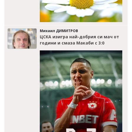
Михаил ДИМИТРОВ
ЦСКА изигра най-добрия си мач от
години и смаза Макаби с 3:0