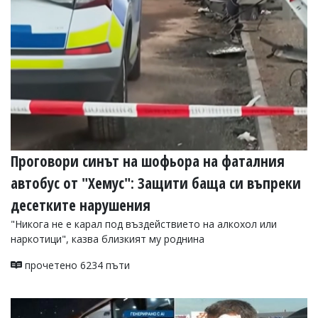
Проговори синът на шофьора на фаталния
автобус от "Хемус": Защити баща си въпреки
десетките нарушения
"Никога не е карал под въздействието на алкохол или
наркотици", казва близкият му роднина
прочетено 6234 пъти