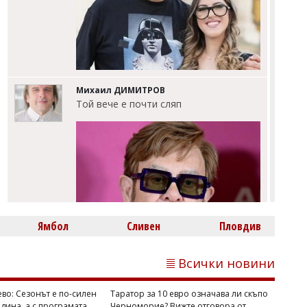
Михаил ДИМИТРОВ
Той вече е почти сляп
Ямбол
Сливен
Пловдив
Всички новини
Михаил ДИМИТРОВ
Режисьорът Тео Ушев: Не, не са
ево: Сезонът е по-силен
Таратор за 10 евро означава ли скъпо
дина, а с програмата
Черноморие? Вижте отговора от