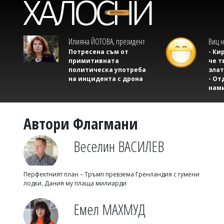
Илияна ЙОТОВА, президент
Виц н
Потресена съм от
- Ки
примитивната
че т
политическа употреба
злат
на инцидента с дрона
- От
нам
Автори Флагмани
Веселин ВАСИЛЕВ
Перфектният план – Тръмп превзема Гренландия с гумени
лодки, Дания му плаща милиарди
Емел МАХМУД