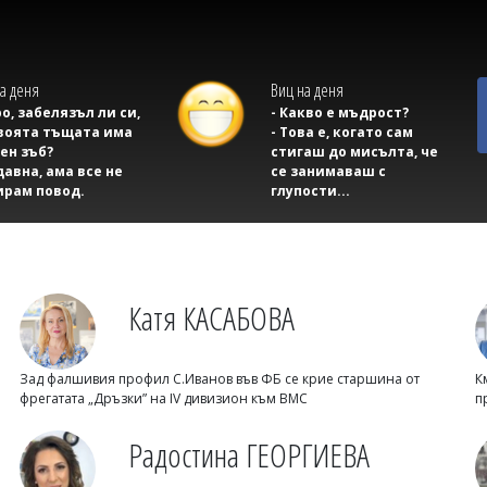
а деня
Виц на деня
ро, забелязъл ли си,
- Какво е мъдрост?
воята тъщата има
- Това е, когато сам
ен зъб?
стигаш до мисълта, че
давна, ама все не
се занимаваш с
ирам повод.
глупости...
Катя КАСАБОВА
Зад фалшивия профил С.Иванов във ФБ се крие старшина от
К
фрегатата „Дръзки” на IV дивизион към ВМС
п
Радостина ГЕОРГИЕВА