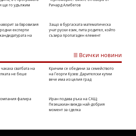
садисти, а проруски неонацисти
и ще го удължим
Ричард Алибегов
фаворит за Евровизия
Защо в бургаската математическа
родни експерти
учат руски език, пита родител, който
 кандидатурата на
съзира пропагаден елемент
Всички новини
 чакаха сватбата на
Кричим се обедини за семейството
улката не беше
на Георги Кузев: Дарителски кутии
вече има из целия град
 компания фалира
Иран подава ръка на САЩ:
Пезешкиан вижда най-добрия
момент за сделка
Михаил ДИМИТРОВ
Украйна получава 70 ракети ATACMS