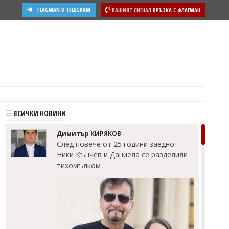
FLAGMAN В TELEGRAM
ВАШИЯТ СИГНАЛ
ВРЪЗКА С ФЛАГМАН
ВСИЧКИ НОВИНИ
Димитър КИРЯКОВ
След повече от 25 години заедно:
Ники Кънчев и Даниела се разделили
тихомълком