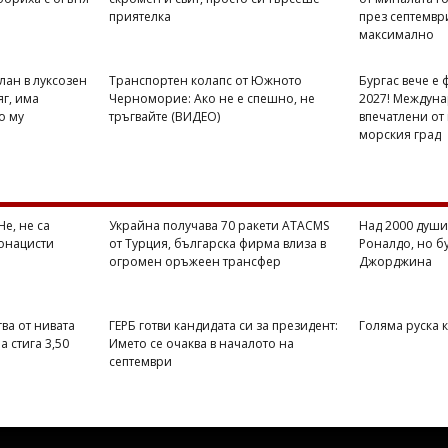
приятелка
през септемвр
максимално
лан в луксозен
Транспортен колапс от Южното
Бургас вече е 
яг, има
Черноморие: Ако не е спешно, не
2027! Междуна
о му
тръгвайте (ВИДЕО)
впечатлени от
морския град
е, не са
Украйна получава 70 ракети ATACMS
Над 2000 души
еонацисти
от Турция, българска фирма влиза в
Роналдо, но б
огромен оръжеен трансфер
Джорджина
ва от нивата
ГЕРБ готви кандидата си за президент:
Голяма руска
а стига 3,50
Името се очаква в началото на
септември