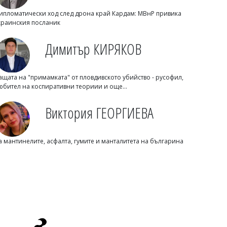
ипломатически ход след дрона край Кардам: МВнР привика
краинския посланик
Димитър КИРЯКОВ
ащата на "примамката" от пловдивското убийство - русофил,
Михаил ДИМИТРОВ
юбител на коспиративни теориии и още...
Кричим се обедини за семейството на
Георги Кузев: Дарителски кутии вече
Виктория ГЕОРГИЕВА
има из целия град
а мантинелите, асфалта, гумите и манталитета на българина