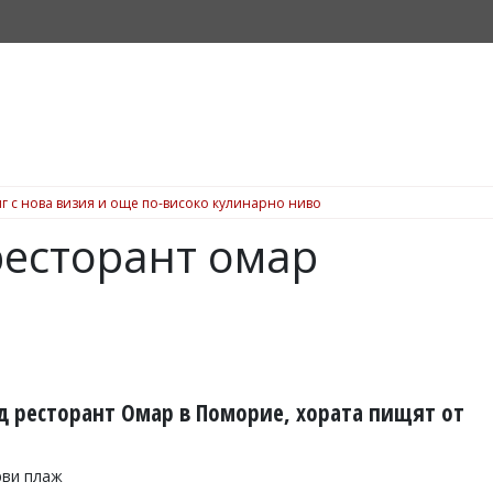
г с нова визия и още по-високо кулинарно ниво
есторант омар
д ресторант Омар в Поморие, хората пищят от
рви плаж