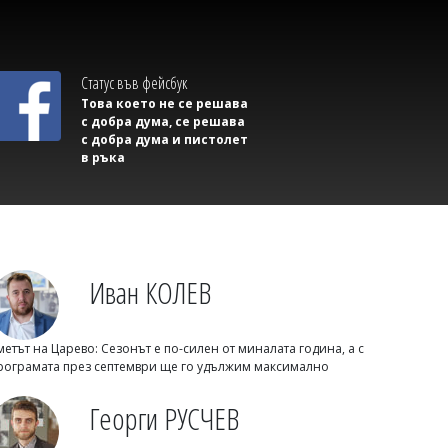
от Турция, българска фирма влиза в
огромен оръжеен трансфер
Статус във фейсбук
Това което не се решава
с добра дума, се решава
с добра дума и пистолет
в ръка
Иван КОЛЕВ
Михаил ДИМИТРОВ
Над 2000 души чакаха сватбата на
Роналдо, но булката не беше
метът на Царево: Сезонът е по-силен от миналата година, а с
Джорджина
рограмата през септември ще го удължим максимално
Георги РУСЧЕВ