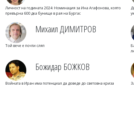
Личност на годината 2024: Номинация за Ина Агафонова, която
Д
превърна 600 дка бунище в рая на Бургас
у
Михаил ДИМИТРОВ
Той вече е почти сляп
Б
л
Божидар БОЖКОВ
Войната в Иран има потенциал да доведе до световна криза
З