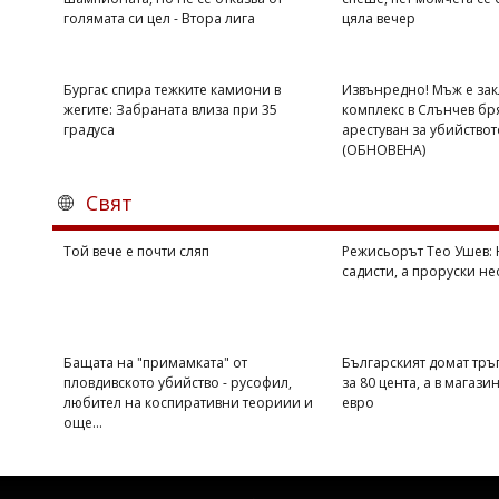
голямата си цел - Втора лига
цяла вечер
Коментарите
под
статиите
се
Бургас спира тежките камиони в
Извънредно! Мъж е зак
въвеждат
жегите: Забраната влиза при 35
комплекс в Слънчев бр
от
градуса
арестуван за убийствот
читателите
(ОБНОВЕНА)
и
редакцията
Свят
не
носи
отговорност
Той вече е почти сляп
Режисьорът Тео Ушев: Н
за
садисти, а проруски н
тях!
Ако
откриете
обиден
Бащата на "примамката" от
Българският домат тръг
за
пловдивското убийство - русофил,
за 80 цента, а в магазин
вас
любител на коспиративни теориии и
евро
коментар,
още...
моля
сигнализирайте
ни!