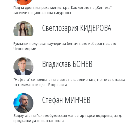
Падна дрон, изпраха министъра: Как логото на „Кинтекс“
засенчи националната сигурност
Светлозария КИДЕРОВА
Румънци получават ваучери за бензин, ако изберат нашето
Черноморие
Владислав БОНЕВ
"Нафтата" се препъна на старта на шампионата, но не се отказва
от голямата си цел - Втора лига
Стефан МИНЧЕВ
Задругата на Голямобуковския манастир търси подкрепа, за да
продължи да го възстановява