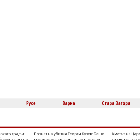
Русе
Варна
Стара Загора
Докато градът
Познат на убития Георги Кузев: Беше
Кметът на Цар
бориха с огъня
скромен и свит, просто си търсеше
от миналата го