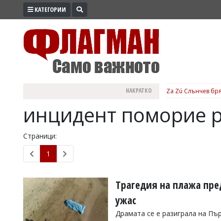
КАТЕГОРИИ
ПРОМО
ЗОНА
ИЗБОРИ
2026
ПРАКТИЧНО
НАКРАТКО
Za Zú Слънчев бря
КУЛТУРА
инцидент поморие р
ЗДРАВЕ
ПОЛИТИКА
Страници:
ОБЩИНИ
1
ОБЩЕСТВО
ЛАЙФСТАЙЛ
Трагедия на плажа пре
ВОЙНАТА
ужас
В
Драмата се е разиграла на Пъ