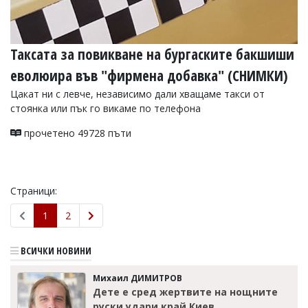
Таксата за повикване на бургаските бакшиши
еволюира във "фирмена добавка" (СНИМКИ)
Цакат ни с левче, независимо дали хващаме такси от
стоянка или пък го викаме по телефона
прочетено 49728 пъти
Страници:
1
2
ВСИЧКИ НОВИНИ
Михаил ДИМИТРОВ
Дете е сред жертвите на нощните
руски удари край Киев