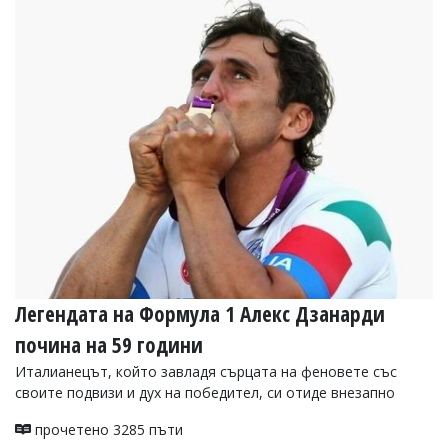
Коментарите
под
статиите
се
въвеждат
от
читателите
и
редакцията
не
носи
отговорност
за
тях!
Ако
откриете
Легендата на Формула 1 Алекс Дзанарди
обиден
за
почина на 59 години
вас
коментар,
Италианецът, който завладя сърцата на феновете със
моля
своите подвизи и дух на победител, си отиде внезапно
сигнализирайте
ни!
прочетено 3285 пъти