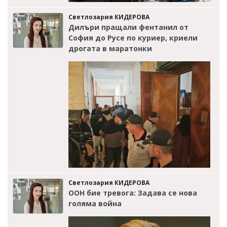
Светлозария КИДЕРОВА
Дилъри пращали фентанил от
София до Русе по куриер, криели
дрогата в маратонки
Светлозария КИДЕРОВА
ООН бие тревога: Задава се нова
голяма война