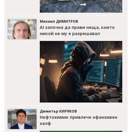
Михаил ДИМИТРОВ
AI започна да прави неща, които
никой не му е разрешавал
Димитър КИРЯКОВ
Нефтохимик привлече офанзивен
халф