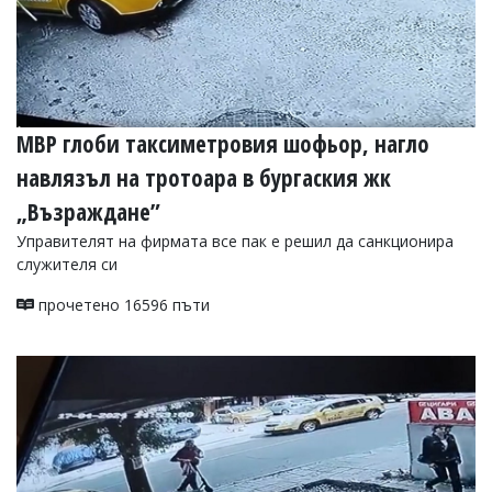
МВР глоби таксиметровия шофьор, нагло
навлязъл на тротоара в бургаския жк
„Възраждане”
Управителят на фирмата все пак е решил да санкционира
служителя си
прочетено 16596 пъти