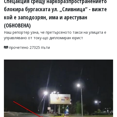
Спецакция срещу наркоразпространението
блокира бургаската ул. „Сливница” - вижте
кой е заподозрян, има и арестуван
(ОБНОВЕНА)
Наш репортер узна, че претърсеното такси на улицата е
управлявано от току-що дипломиран юрист
прочетено 27325 пъти