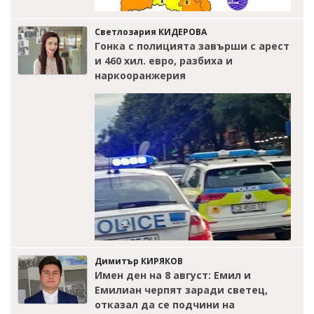
Светлозария КИДЕРОВА
Гонка с полицията завърши с арест
и 460 хил. евро, разбиха и
наркооранжерия
Димитър КИРЯКОВ
Имен ден на 8 август: Емил и
Емилиан черпят заради светец,
отказал да се подчини на