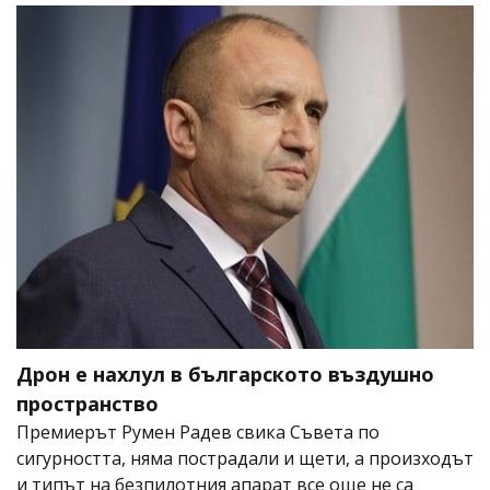
Дрон е нахлул в българското въздушно
пространство
Премиерът Румен Радев свика Съвета по
сигурността, няма пострадали и щети, а произходът
и типът на безпилотния апарат все още не са