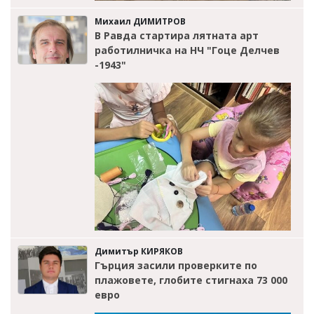
Михаил ДИМИТРОВ
В Равда стартира лятната арт
работилничка на НЧ "Гоце Делчев
-1943"
Димитър КИРЯКОВ
Гърция засили проверките по
плажовете, глобите стигнаха 73 000
евро