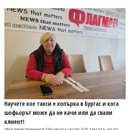
Научете кое такси е копърка в Бургас и кога
шофьорът може да не качи или да свали
клиент!
Има регистрирани в Общината около 520 таксита, но по