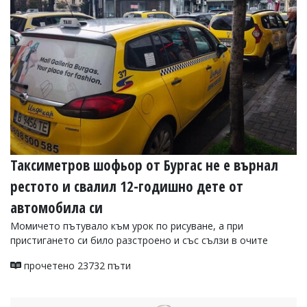
УКРАЙНА
СПОРТ
РАЗСЛЕДВАНЕ
БИЗНЕС
ЮГ
Управители:
Веселин
Василев,
Таксиметров шофьор от Бургас не е върнал
email:
v.vasilev@flagman.bg
рестото и свалил 12-годишно дете от
Катя
Касабова,
автомобила си
еmail:
k.kassabova@flagman.bg
Момичето пътувало към урок по рисуване, а при
Главен
пристигането си било разстроено и със сълзи в очите
редактор:
Иван
прочетено 23732 пъти
Колев,
email:
office@flagman.bg