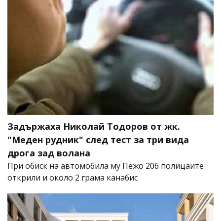
Задържаха Николай Тодоров от жк.
"Меден рудник" след тест за три вида
дрога зад волана
При обиск на автомобила му Пежо 206 полицаите
открили и около 2 грама канабис