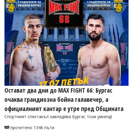
Коментарите
под
статиите
се
въвеждат
от
читателите
и
редакцията
не
носи
отговорност
за
тях!
Ако
откриете
Остават два дни до MAX FIGHT 66: Бургас
обиден
за
очаква грандиозна бойна галавечер, а
вас
официалният кантар е утре пред Общината
коментар,
моля
Спортният спектакъл завладява Бургас този уикенд!
сигнализирайте
ни!
прочетено 1346 пъти