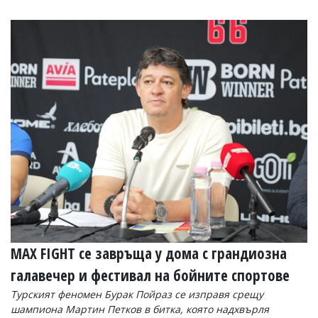
MAX FIGHT се завръща у дома с грандиозна
галавечер и фестивал на бойните спортове
Турският феномен Бурак Пойраз се изправя срещу
шампиона Мартин Петков в битка, която надхвърля