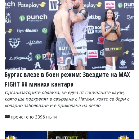
УКРАЙНА
СПОРТ
РАЗСЛЕДВАНЕ
БИЗНЕС
ЮГ
Управители:
Веселин
Василев,
Бургас влезе в боен режим: Звездите на MAX
email:
v.vasilev@flagman.bg
FIGHT 66 минаха кантара
Катя
Касабова,
Организаторите обявиха, че една от социалните каузи,
еmail:
k.kassabova@flagman.bg
която ще подкрепят е свързана с Натали, която се бори с
коварно заболяване и е прикована на легло
Главен
редактор:
прочетено 3396 пъти
Иван
Колев,
email:
office@flagman.bg