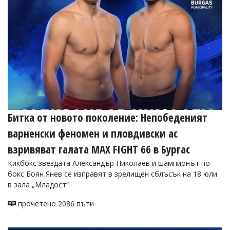
Битка от новото поколение: Непобеденият
варненски феномен и пловдивски ас
взривяват галата MAX FIGHT 66 в Бургас
Кикбокс звездата Александър Николаев и шампионът по
бокс Боян Янев се изправят в зрелищен сблъсък на 18 юли
в зала „Младост“
прочетено 2086 пъти