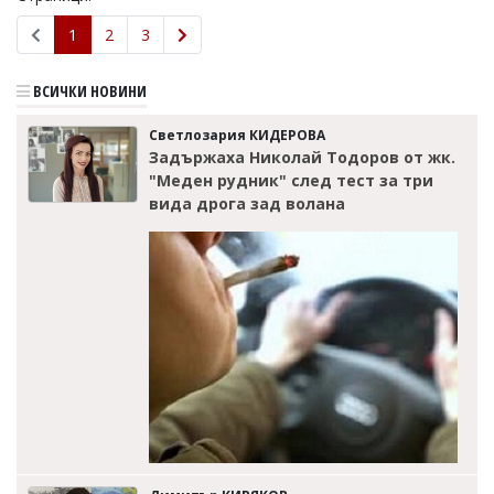
1
2
3
ВСИЧКИ НОВИНИ
Светлозария КИДЕРОВА
Задържаха Николай Тодоров от жк.
"Меден рудник" след тест за три
вида дрога зад волана