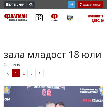
КАТЕГОРИИ
ВАШИЯТ СИГНАЛ
ПРОМО
НОВИНИТЕ
ДНЕС: 26
ЗОНА
ИЗБОРИ
2026
ПРАКТИЧНО
зала младост 18 юли
КУЛТУРА
ЗДРАВЕ
Страници:
ПОЛИТИКА
ОБЩИНИ
1
2
3
ОБЩЕСТВО
ЛАЙФСТАЙЛ
ВОЙНАТА
В