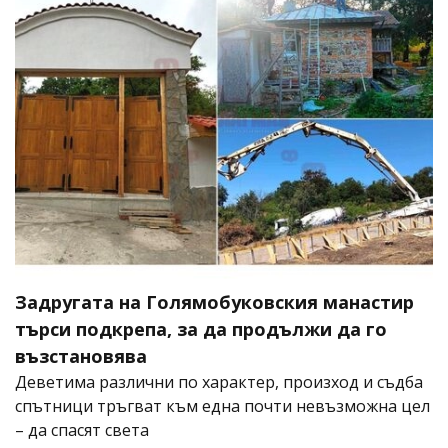
Задругата на Голямобуковския манастир
търси подкрепа, за да продължи да го
възстановява
Деветима различни по характер, произход и съдба
спътници тръгват към една почти невъзможна цел
– да спасят света