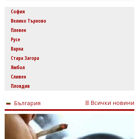
София
Велико Търново
Плевен
Русе
Варна
Стара Загора
Ямбол
Сливен
Пловдив
Всички новини
България