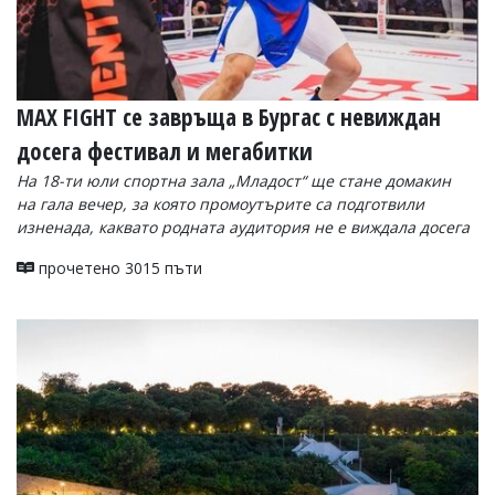
MAX FIGHT се завръща в Бургас с невиждан
досега фестивал и мегабитки
На 18-ти юли спортна зала „Младост“ ще стане домакин
на гала вечер, за която промоутърите са подготвили
изненада, каквато родната аудитория не е виждала досега
прочетено 3015 пъти