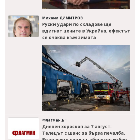
Михаил ДИМИТРОВ
Руски удари по складове ще
вдигнат цените в Украйна, ефектът
се очаква към зимата
Флагман.БГ
Дневен хороскоп за 7 август:
Телецът с шанс за бърза печалба,
Водолеите пред съдбоносен избор