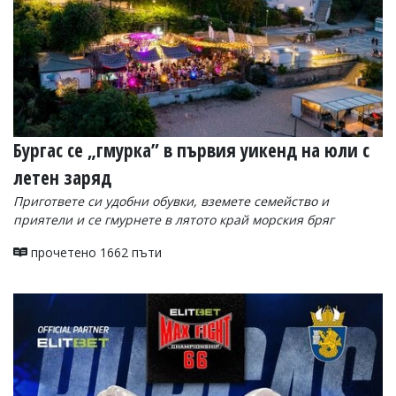
Бургас се „гмурка” в първия уикенд на юли с
летен заряд
Пригответе си удобни обувки, вземете семейство и
приятели и се гмурнете в лятото край морския бряг
прочетено 1662 пъти