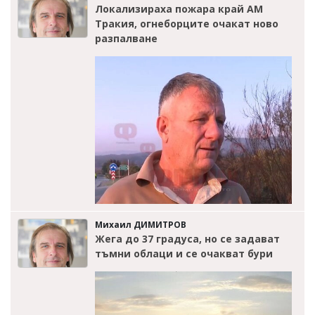
Локализираха пожара край АМ
Тракия, огнеборците очакат ново
разпалване
Михаил ДИМИТРОВ
Жега до 37 градуса, но се задават
тъмни облаци и се очакват бури