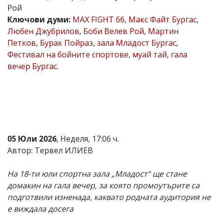
Рой
Коментарите
Ключови думи:
MAX FIGHT 66
,
Макс Файт Бургас
,
под
статиите
Любен Джубрилов
,
Боби Велев Рой
,
Мартин
се
Петков
,
Бурак Пойраз
,
зала Младост Бургас
,
въвеждат
Фестивал на бойните спортове
,
муай тай
,
гала
от
читателите
вечер Бургас.
и
редакцията
не
носи
отговорност
за
тях!
Ако
05 Юли 2026
, Неделя, 17:06 ч.
откриете
Автор: Тервел ИЛИЕВ
обиден
за
вас
На 18-ти юли спортна зала „Младост“ ще стане
коментар,
домакин на гала вечер, за която промоутърите са
моля
сигнализирайте
подготвили изненада, каквато родната аудитория не
ни!
е виждала досега