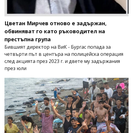
Цветан Мирчев отново е задържан,
обвиняват го като ръководител на
престъпна група
Бившият директор на ВиК - Бургас попада за
четвърти път в центъра на полицейска операция
след акцията през 2023 г. и двете му задържания
през юли