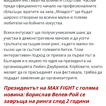
мащабен Фестивал на Бойните спортове. Часове
преди официалното начало на професионалните
сблъсъци, вратите на зала „Младост“ ще бъдат
широко отворени за всички малки и големи
любители на бойните изкуства.
Всеки ентусиаст ще получи уникалния шанс да
участва в демонстративни мачове и да усети
тръпката на същия онзи ринг, където малко по-
късно ще се състоят големите битки. Този
интерактивен подход се прилага за първи път в
България и е изцяло по идея на президента на
организацията Любен Джубрилов. Клубовете, които
желаят да се присъединят към фестивала, трябва да
подадат заявление до организаторите.
Президентът на MAX FIGHT с голяма
новина: Борислав Велев-Рой се
завръща на ринга след 2 години