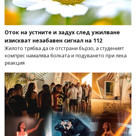
Оток на устните и задух след ужилване
изискват незабавен сигнал на 112
Жилото трябва да се отстрани бързо, а студеният
компрес намалява болката и подуването при лека
реакция