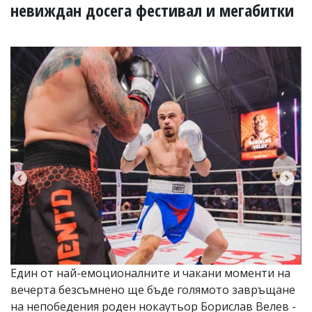
УКРАЙНА
невиждан досега фестивал и мегабитки
СПОРТ
РАЗСЛЕДВАНЕ
БИЗНЕС
ЮГ
Управители:
Веселин
Василев,
email:
v.vasilev@flagman.bg
Катя
Касабова,
еmail:
k.kassabova@flagman.bg
Главен
редактор:
Иван
Един от най-емоционалните и чакани моменти на
Колев,
вечерта безсъмнено ще бъде голямото завръщане
email:
office@flagman.bg
на непобедения роден нокаутьор Борислав Велев -