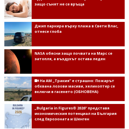
защо сънят не се връща
Джип паркира върху плажа в Свети Влас,
отнесе глоба
NASA обясни защо почвата на Марс се
затопля, а въздухът остава леден
На АМ „Тракия” е страшно: Пожарът
обхвана лозови масиви, хеликоптер се
включи в гасенето (ОБНОВЕНА)
„Bulgaria in Figures® 2026“ представя
икономическия потенциал на България
след Еврозоната и Шенген