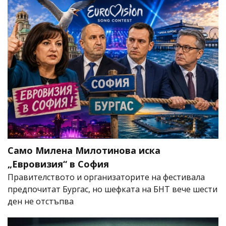
Само Милена Милотинова иска
„Евровизия“ в София
Правителството и организаторите на фестивала
предпочитат Бургас, но шефката на БНТ вече шести
ден не отстъпва