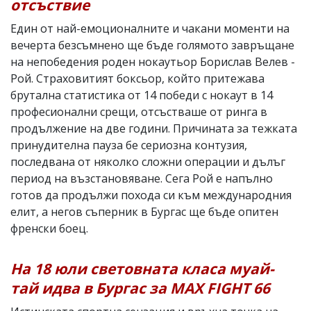
отсъствие
Един от най-емоционалните и чакани моменти на
вечерта безсъмнено ще бъде голямото завръщане
на непобедения роден нокаутьор Борислав Велев -
Рой. Страховитият боксьор, който притежава
брутална статистика от 14 победи с нокаут в 14
професионални срещи, отсъстваше от ринга в
продължение на две години. Причината за тежката
принудителна пауза бе сериозна контузия,
последвана от няколко сложни операции и дълъг
период на възстановяване. Сега Рой е напълно
готов да продължи похода си към международния
елит, а негов съперник в Бургас ще бъде опитен
френски боец.
На 18 юли световната класа муай-
тай идва в Бургас за MAX FIGHT 66