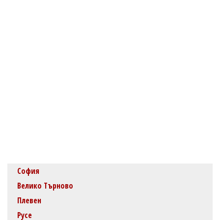
София
Велико Търново
Плевен
Русе