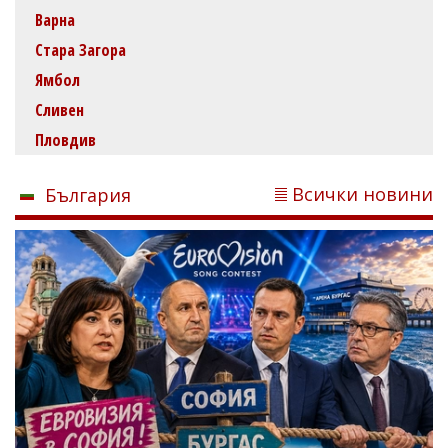
Варна
Стара Загора
Ямбол
Сливен
Пловдив
Всички новини
България