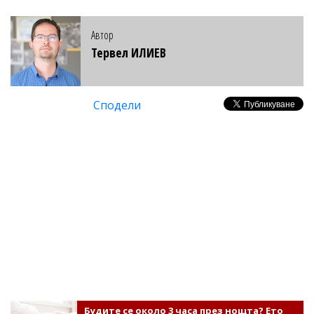
Автор
Тервел ИЛИЕВ
Сподели
Будите се около 3 часа през нощта? Ето