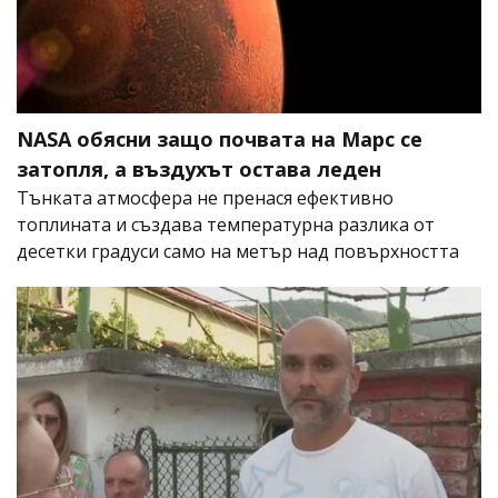
NASA обясни защо почвата на Марс се
затопля, а въздухът остава леден
Тънката атмосфера не пренася ефективно
топлината и създава температурна разлика от
десетки градуси само на метър над повърхността