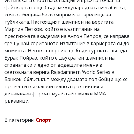
Истинската спортна сензация и връхна точка на
файткартата ще бъде международната мегабитка,
която обещава безкомпромисно зрелище за
публиката. Настоящият шампион на веригата
Мартин Петков, който е възпитаник на
престижната академия на Антон Петров, се изправя
срещу най-сериозното изпитание в кариерата си до
момента. Негов съперник ще бъде турската звезда
Бурак Пойраз, който е двукратен шампион на
страната си и едно от водещите имена в
световната верига Rajadamnern World Series в
Банкок. Сблъсъкът между двамата топ бойци ще се
провести в изключително атрактивния и
динамичен формат муай-тай с малки ММА
ръкавици.
В категории:
Спорт