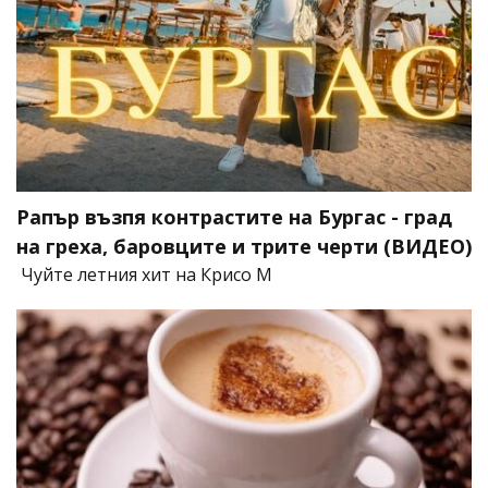
Рапър възпя контрастите на Бургас - град
на греха, баровците и трите черти (ВИДЕО)
Чуйте летния хит на Крисо М