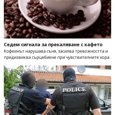
Седем сигнала за прекаляване с кафето
Кофеинът нарушава съня, засилва тревожността и
предизвиква сърцебиене при чувствителните хора