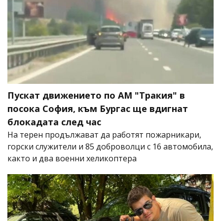
Пускат движението по АМ "Тракия" в
посока София, към Бургас ще вдигнат
блокадата след час
На терен продължават да работят пожарникари,
горски служители и 85 доброволци с 16 автомобила,
както и два военни хеликоптера