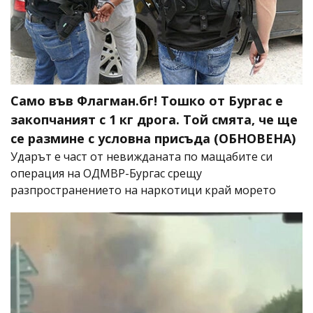
Само във Флагман.бг! Тошко от Бургас е
закопчаният с 1 кг дрога. Той смята, че ще
се размине с условна присъда (ОБНОВЕНА)
Ударът е част от невижданата по мащабите си
операция на ОДМВР-Бургас срещу
разпространението на наркотици край морето