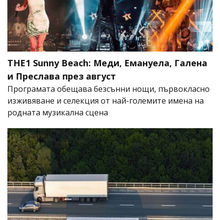
THE1 Sunny Beach: Меди, Емануела, Галена
и Преслава през август
Програмата обещава безсънни нощи, първокласно
изживяване и селекция от най-големите имена на
родната музикална сцена