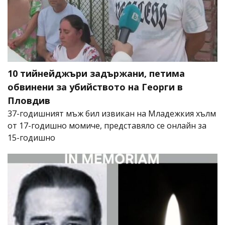
10 тийнейджъри задържани, петима
обвинени за убийството на Георги в
Пловдив
37-годишният мъж бил извикан на Младежкия хълм
от 17-годишно момиче, представяло се онлайн за
15-годишно