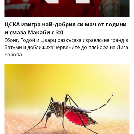
ЦСКА изигра най-добрия си мач от години
и смаза Макаби с 3:0
Ебонг, Годой и Цварц разкъсаха израелския гранд в
Батуми и доближиха червените до плейофа на Лига
Европа