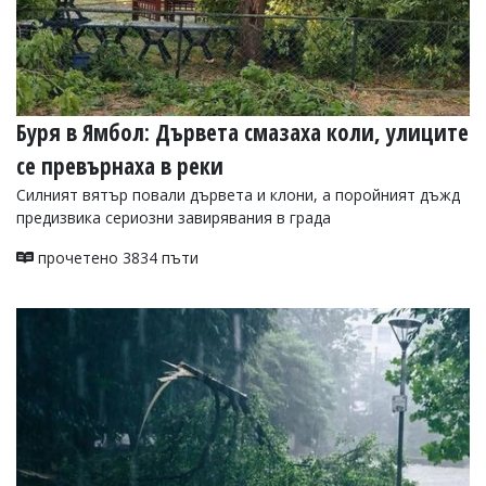
Буря в Ямбол: Дървета смазаха коли, улиците
се превърнаха в реки
Силният вятър повали дървета и клони, а поройният дъжд
предизвика сериозни завирявания в града
прочетено 3834 пъти