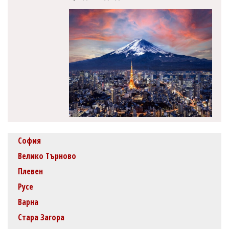
София
Велико Търново
Плевен
Русе
Варна
Стара Загора