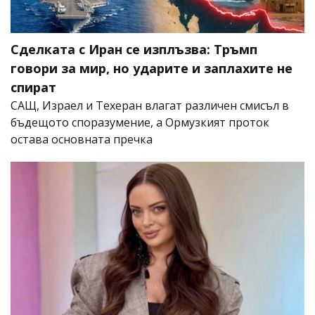
Сделката с Иран се изплъзва: Тръмп
говори за мир, но ударите и заплахите не
спират
САЩ, Израел и Техеран влагат различен смисъл в
бъдещото споразумение, а Ормузкият проток
остава основната пречка