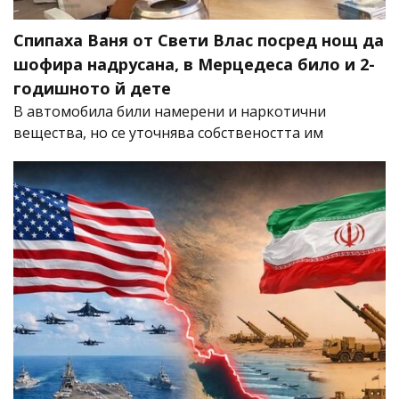
Спипаха Ваня от Свети Влас посред нощ да
шофира надрусана, в Мерцедеса било и 2-
годишното й дете
В автомобила били намерени и наркотични
вещества, но се уточнява собствеността им