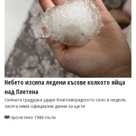
Небето изсипа ледени късове колкото яйца
над Плетена
Силната градушка удари благоевградското село в неделя,
засега няма официални данни за щети
прочетено 1986 пъти