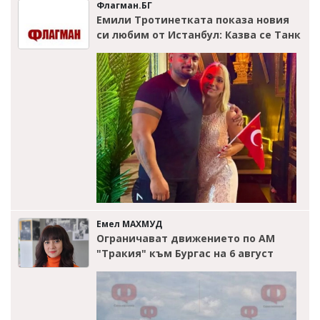
Флагман.БГ
Емили Тротинетката показа новия
си любим от Истанбул: Казва се Танк
Емел МАХМУД
Ограничават движението по АМ
"Тракия" към Бургас на 6 август