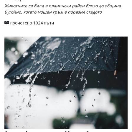
Животните са били в планински район близо до община
Бугойно, когато мощен гръм е поразил стадото
прочетено 1024 пъти