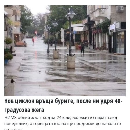
Нов циклон връща бурите, после ни удря 40-
градусова жега
НИМХ обяви жълт код за 24 юли, валежите спират след
понеделник, а горещата вълна ще продължи до началото
на август