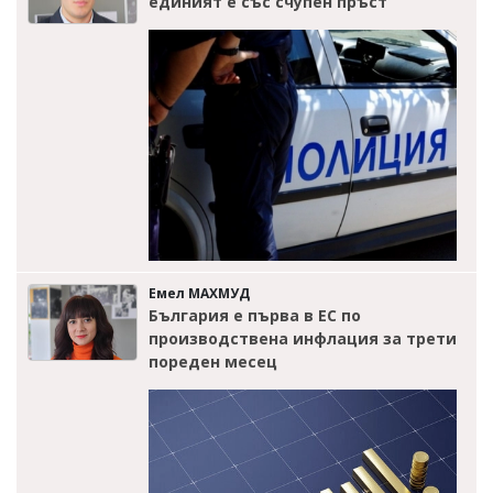
единият е със счупен пръст
Емел МАХМУД
България е първа в ЕС по
производствена инфлация за трети
пореден месец