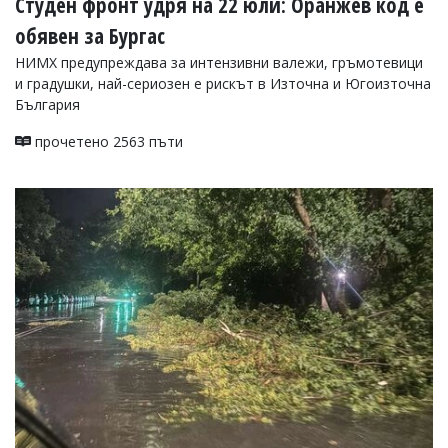
Студен фронт удря на 22 юли: Оранжев код е
обявен за Бургас
НИМХ предупреждава за интензивни валежи, гръмотевици
и градушки, най-сериозен е рискът в Източна и Югоизточна
България
прочетено 2563 пъти