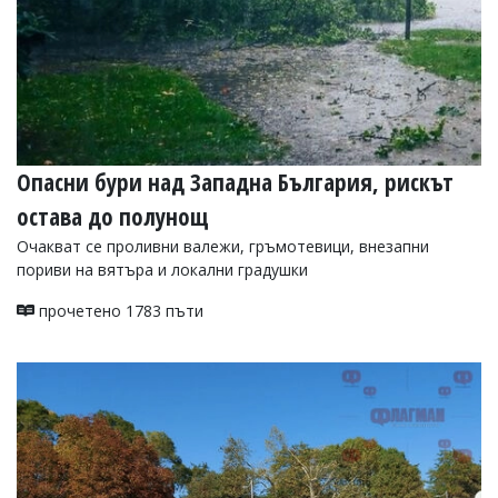
Опасни бури над Западна България, рискът
остава до полунощ
Очакват се проливни валежи, гръмотевици, внезапни
пориви на вятъра и локални градушки
прочетено 1783 пъти