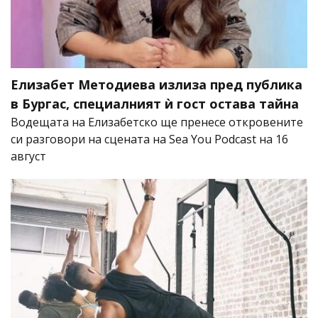
Елизабет Методиева излиза пред публика
в Бургас, специалният ѝ гост остава тайна
Водещата на Елизабетско ще пренесе откровените
си разговори на сцената на Sea You Podcast на 16
август