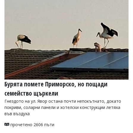
Коментарите
под
статиите
се
въвеждат
от
читателите
и
редакцията
не
носи
отговорност
за
тях!
Ако
Бурята помете Приморско, но пощади
откриете
семейство щъркели
обиден
за
Гнездото на ул. Явор остана почти непокътнато, докато
вас
покриви, соларни панели и хотелски конструкции летяха
коментар,
във въздуха
моля
сигнализирайте
ни!
прочетено 2606 пъти