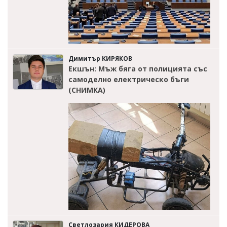
Димитър КИРЯКОВ
Екшън: Мъж бяга от полицията със
самоделно електрическо бъги
(СНИМКА)
Светлозария КИДЕРОВА