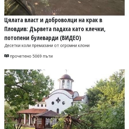
Цялата власт и доброволци на крак в
Пловдив: Дървета падаха като клечки,
потопени булеварди (ВИДЕО)
Десетки коли премазани от огромни клони
прочетено 5069 пъти