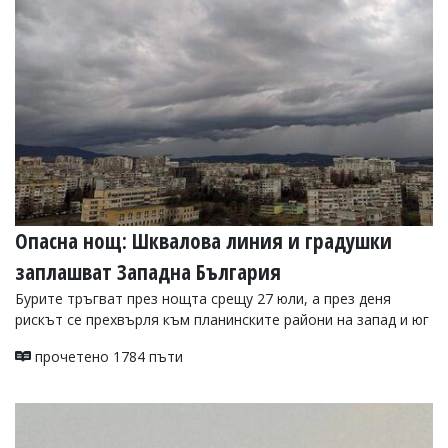
УКРАЙНА
СПОРТ
РАЗСЛЕДВАНЕ
БИЗНЕС
ЮГ
Управители:
Веселин
Василев,
Опасна нощ: Шквалова линия и градушки
email:
v.vasilev@flagman.bg
заплашват Западна България
Катя
Касабова,
Бурите тръгват през нощта срещу 27 юли, а през деня
еmail:
k.kassabova@flagman.bg
рискът се прехвърля към планинските райони на запад и юг
Главен
прочетено 1784 пъти
редактор:
Иван
Колев,
email:
office@flagman.bg