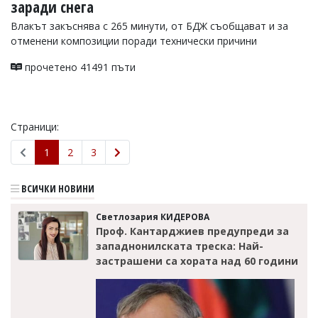
заради снега
Влакът закъснява с 265 минути, от БДЖ съобщават и за
отменени композиции поради технически причини
прочетено 41491 пъти
Страници:
1
2
3
ВСИЧКИ НОВИНИ
Светлозария КИДЕРОВА
Проф. Кантарджиев предупреди за
западнонилската треска: Най-
застрашени са хората над 60 години