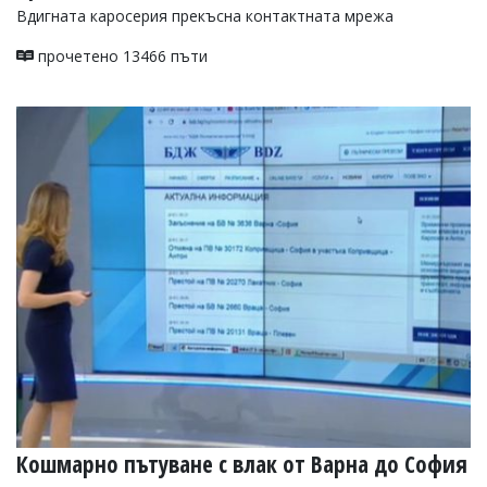
Вдигната каросерия прекъсна контактната мрежа
прочетено 13466 пъти
Кошмарно пътуване с влак от Варна до София