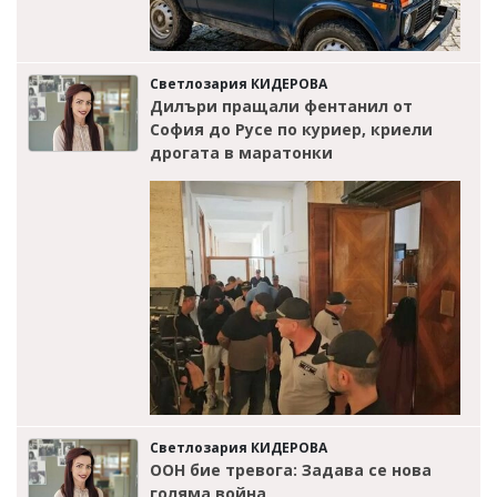
Светлозария КИДЕРОВА
Дилъри пращали фентанил от
София до Русе по куриер, криели
дрогата в маратонки
Светлозария КИДЕРОВА
ООН бие тревога: Задава се нова
голяма война