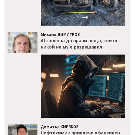
Михаил ДИМИТРОВ
AI започна да прави неща, които
никой не му е разрешавал
Димитър КИРЯКОВ
Нефтохимик привлече офанзивен