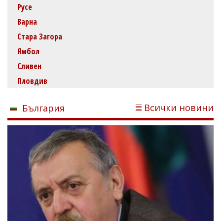
Русе
Варна
Стара Загора
Ямбол
Сливен
Пловдив
Всички новини
България