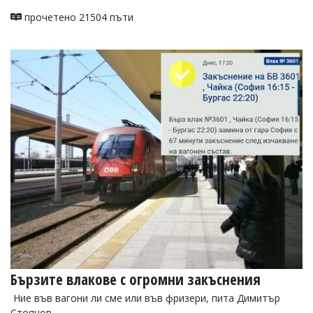
прочетено 21504 пъти
Бързите влакове с огромни закъснения
Ние във вагони ли сме или във фризери, пита Димитър
Стоянов