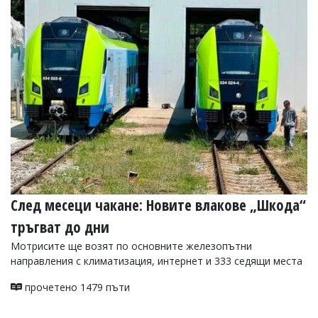
УКРАЙНА
СПОРТ
РАЗСЛЕДВАНЕ
БИЗНЕС
ЮГ
Управители:
Веселин
Василев,
email:
v.vasilev@flagman.bg
Катя
След месеци чакане: Новите влакове „Шкода“
Касабова,
еmail:
k.kassabova@flagman.bg
тръгват до дни
Главен
Мотрисите ще возят по основните железопътни
редактор:
направления с климатизация, интернет и 333 седящи места
Иван
Колев,
прочетено 1479 пъти
email:
office@flagman.bg