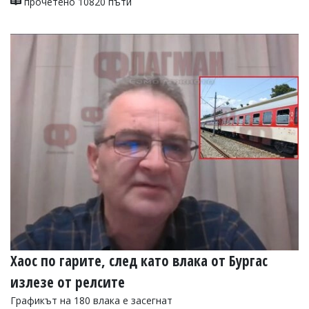
прочетено 10820 пъти
Хаос по гарите, след като влака от Бургас
излезе от релсите
Графикът на 180 влака е засегнат