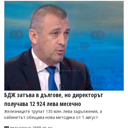
Коментарите
под
статиите
се
въвеждат
от
читателите
и
редакцията
не
носи
отговорност
за
тях!
Ако
откриете
обиден
БДЖ затъва в дългове, но директорът
за
вас
получава 12 924 лева месечно
коментар,
моля
Железниците трупат 135 млн. лева задължения, а
сигнализирайте
кабинетът обещава нова методика от 1 август
ни!
прочетено 2685 пъти