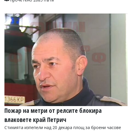
Пожар на метри от релсите блокира
влаковете край Петрич
Стихията изпепели над 20 декара площ за броени часове