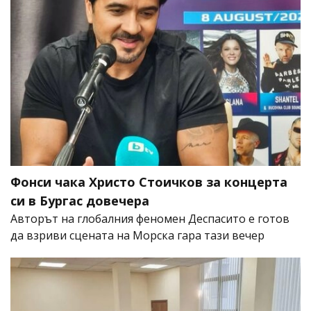
Фонси чака Христо Стоичков за концерта
си в Бургас довечера
Авторът на глобалния феномен Деспасито е готов
да взриви сцената на Морска гара тази вечер