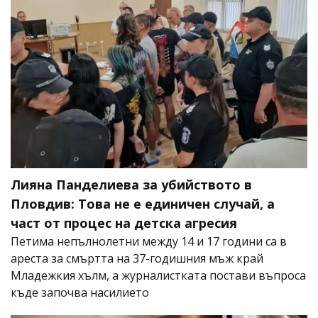
Лияна Панделиева за убийството в
Пловдив: Това не е единичен случай, а
част от процес на детска агресия
Петима непълнолетни между 14 и 17 години са в
ареста за смъртта на 37-годишния мъж край
Младежкия хълм, а журналистката постави въпроса
къде започва насилието