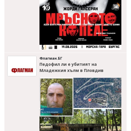
Флагман.БГ
Педофил ли е убитият на
Младежкия хълм в Пловдив