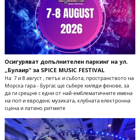
Осигуряват допълнителен паркинг на ул.
„Булаир“ за SPICE MUSIC FESTIVAL
На 7 и 8 август , петък и събота, пространството на
Морска гара - Бургас ще събере хиляди фенове, за
да ги срещне с едни от най-емблематичните имена
на поп и евроденс музиката, клубната електронна
сцена и латино ритмите