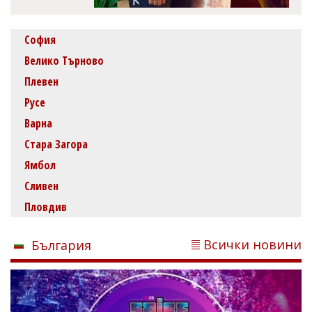
София
Велико Търново
Плевен
Русе
Варна
Стара Загора
Ямбол
Сливен
Пловдив
Всички новини
България