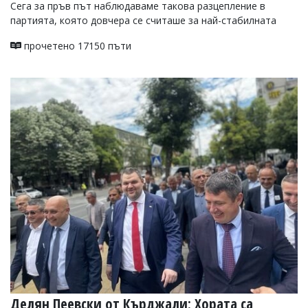
Сега за пръв път наблюдаваме такова разцепление в
партията, която довчера се считаше за най-стабилната
прочетено 17150 пъти
Делян Пеевски от Кърджали: Хората са