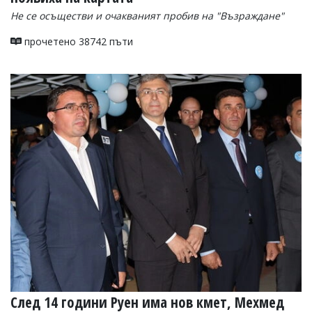
Не се осъществи и очакваният пробив на "Възраждане"
прочетено 38742 пъти
След 14 години Руен има нов кмет, Мехмед