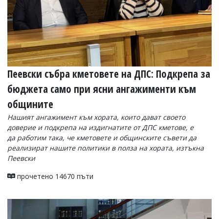
Пеевски събра кметовете на ДПС: Подкрепа за
бюджета само при ясни ангажименти към
общините
Нашият ангажимент към хората, които дават своето
доверие и подкрепа на издигнатите от ДПС кметове, е
да работим така, че кметовете и общинските съвети да
реализират нашите политики в полза на хората, изтъкна
Пеевски
прочетено 14670 пъти