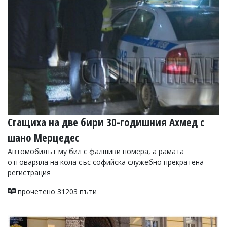
УКРАЙНА
СПОРТ
РАЗСЛЕДВАНЕ
БИЗНЕС
ЮГ
Управители:
Веселин
Василев,
Сгащиха на две бири 30-годишния Ахмед с
email:
v.vasilev@flagman.bg
шано Мерцедес
Катя
Касабова,
Автомобилът му бил с фалшиви номера, а рамата
еmail:
k.kassabova@flagman.bg
отговаряла на кола със софийска служебно прекратена
регистрация
Главен
редактор:
прочетено 31203 пъти
Иван
Колев,
email:
office@flagman.bg