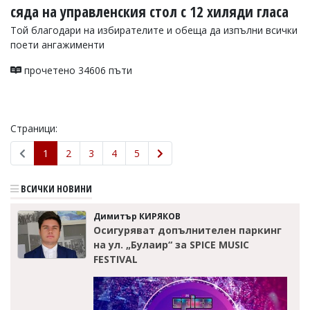
сяда на управленския стол с 12 хиляди гласа
Той благодари на избирателите и обеща да изпълни всички
поети ангажименти
прочетено 34606 пъти
Страници:
1
2
3
4
5
ВСИЧКИ НОВИНИ
Димитър КИРЯКОВ
Осигуряват допълнителен паркинг
на ул. „Булаир“ за SPICE MUSIC
FESTIVAL