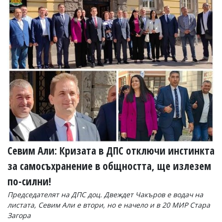
Коментарите
под
статиите
се
въвеждат
от
читателите
и
редакцията
не
носи
отговорност
за
тях!
Ако
откриете
Севим Али: Кризата в ДПС отключи инстинкта
обиден
за
за самосъхранение в общността, ще излезем
вас
по-силни!
коментар,
моля
Председателят на ДПС доц. Двеждет Чакъров е водач на
сигнализирайте
листата, Севим Али е втори, но е начело и в 20 МИР Стара
ни!
Загора