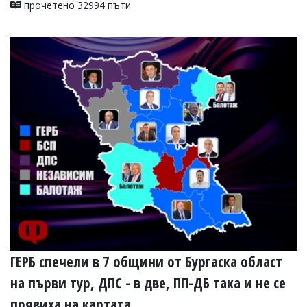
прочетено 32994 пъти
ГЕРБ спечели в 7 общини от Бургаска област
на първи тур, ДПС - в две, ПП-ДБ така и не се
появиха на картата