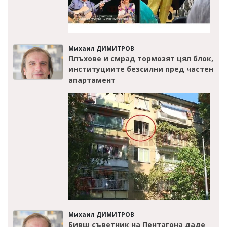
Михаил ДИМИТРОВ
Плъхове и смрад тормозят цял блок,
институциите безсилни пред частен
апартамент
Михаил ДИМИТРОВ
Бивш съветник на Пентагона даде