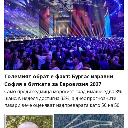
Големият обрат е факт: Бургас изравни
София в битката за Евровизия 2027
Само преди седмица морският град имаше едва 8%
шанс, в неделя достигна 33%, а днес прогнозните
пазари вече оценяват надпреварата като 50 на 50