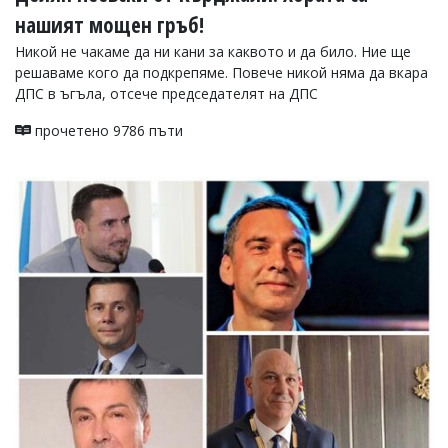
нашият мощен гръб!
Никой не чакаме да ни кани за каквото и да било. Ние ще
решаваме кого да подкрепяме. Повече никой няма да вкара
ДПС в ъгъла, отсече председателят на ДПС
прочетено 9786 пъти