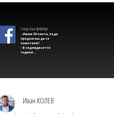
Статус във фейсбук
- Имам 20 кинта, къде
предлагаш да се
помотаем?
- В седемдесетте
години...
Михаил ДИМИТРОВ
Пускат движението по АМ "Тракия" в
посока София, към Бургас ще вдигнат
блокадата след час
Иван КОЛЕВ