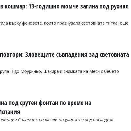
 в кошмар: 13-годишно момче загина под рухнал
тила върху феновете, които празнували световната титла, още
е повтори: Зловещите съвпадения зад световната
рупа H до Моуриньо, Шакира и снимката на Меси с бебето
на под срутен фонтан по време на
Испания
ровинция Саламанка излезли по улиците след последния