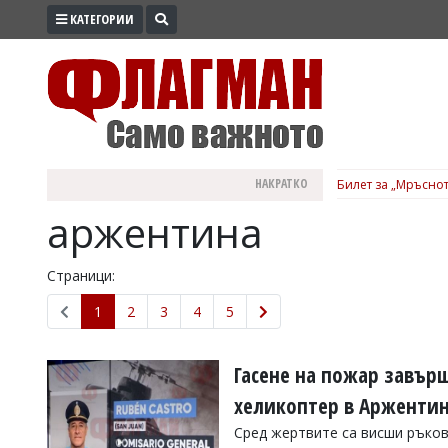
КАТЕГОРИИ
ПРОМО
ЗОНА
ИЗБОРИ
2026
ПРАКТИЧНО
НАКРАТКО
Билет за „Мръснот
КУЛТУРА
аржентина
ЗДРАВЕ
ПОЛИТИКА
Страници:
ОБЩИНИ
1
2
3
4
5
ОБЩЕСТВО
ЛАЙФСТАЙЛ
Гасене на пожар завърш
ВОЙНАТА
хеликоптер в Арженти
В
Сред жертвите са висши ръков