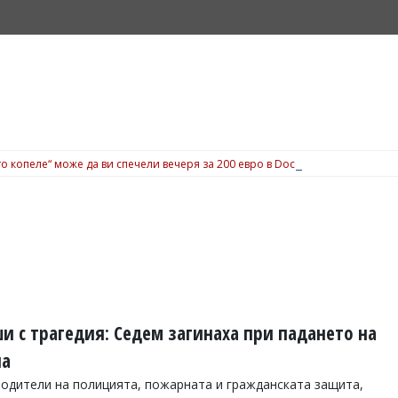
о копеле“ може да ви спечели вечеря за 200 евро в Dock 5, вижте подробн
и с трагедия: Седем загинаха при падането на
на
одители на полицията, пожарната и гражданската защита,