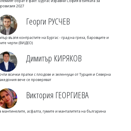
олемият обрат е факт: Бургас изравни София в битката за
вровизия 2027
Георги РУСЧЕВ
Михаил ДИМИТРОВ
NASA обясни защо почвата на Марс
апър възпя контрастите на Бургас - град на греха, баровците и
се затопля, а въздухът остава леден
рите черти (ВИДЕО)
Димитър КИРЯКОВ
очти всички пратки с плодове и зеленчуци от Турция и Северна
акедония вече се проверяват
Виктория ГЕОРГИЕВА
а мантинелите, асфалта, гумите и манталитета на българина
Михаил ДИМИТРОВ
10 тийнейджъри задържани, петима
обвинени за убийството на Георги в