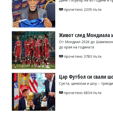
Дани Глоувър на 80 години и п
Коментарите
прочетено 2339 пъти
под
статиите
се
въвеждат
от
читателите
Живот след Мондиала и
и
От Мондиал 2026 до Шампионск
редакцията
не
до края на годината
носи
отговорност
прочетено 3783 пъти
за
тях!
Ако
откриете
Цар Футбол си свали ш
обиден
за
Суета, цинизъм и шоу – триед
вас
коментар,
прочетено 6834 пъти
моля
сигнализирайте
ни!