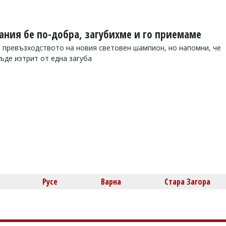
пания бе по-добра, загубихме и го приемаме
 превъзходството на новия световен шампион, но напомни, че
ъде изтрит от една загуба
Русе
Варна
Стара Загора