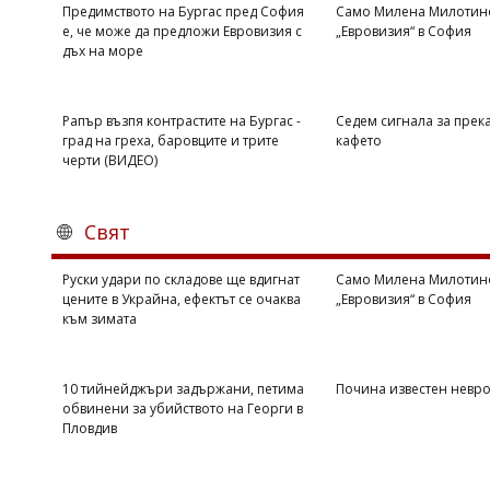
Предимството на Бургас пред София
Само Милена Милотино
е, че може да предложи Евровизия с
„Евровизия“ в София
дъх на море
Рапър възпя контрастите на Бургас -
Седем сигнала за прек
град на греха, баровците и трите
кафето
черти (ВИДЕО)
Свят
Руски удари по складове ще вдигнат
Само Милена Милотино
цените в Украйна, ефектът се очаква
„Евровизия“ в София
към зимата
10 тийнейджъри задържани, петима
Почина известен невр
обвинени за убийството на Георги в
Пловдив