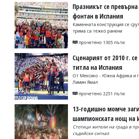
Празникът се превърна
фонтан в Испания
Каменната конструкция се сру
трима са тежко ранени
прочетено 1305 пъти
Сценарият от 2010 г. с
титла на Испания
От Мексико - Южна Африка и г
Ламин Ямал
прочетено 2251 пъти
13-годишно момче заги
шампионската нощ на 
Стотици жители на града в п
съдийски сигнал