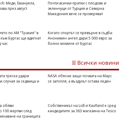
ch: Меди, Емануела,
Почти всички пратки с плодове и
ава през август
зеленчуци от Турция и Северна
Македония вече се проверяват
Михаил ДИМИТРОВ
Западнонилската треска удари Гърция:
23 нови случая за седмица и шест
жертви
ието по АМ "Тракия" в
Когато спортът се превърне в съдба:
 към Бургас ще вдигнат
Анонимен ангел дари 5 000 евро за
д час
болно момиче от Бургас
Всички новини
та треска удари
NASA обясни защо почвата на Марс
и случая за седмица и
се затопля, а въздухът остава леден
та обяви
Собственикът на Lidl и Kaufland е сред
Димитър КИРЯКОВ
 100 жертви след
кандидатите за 363 магазина на Tesco
Седем сигнала за прекаляване с
инаване на границата
кафето