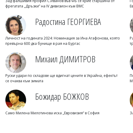
Зад фалшивия профил С.Иванов във ФБ се крие старшина от
Г
фрегатата „Дръзки” на IV дивизион към ВМС
Е
Радостина ГЕОРГИЕВА
Личност на годината 2024: Номинация за Ина Агафонова, която
Р
превърна 600 дка бунище в рая на Бургас
т
Михаил ДИМИТРОВ
Руски удари по складове ще вдигнат цените в Украйна, ефектът
П
се очаква към зимата
М
Божидар БОЖКОВ
Само Милена Милотинова иска „Евровизия“ в София
З