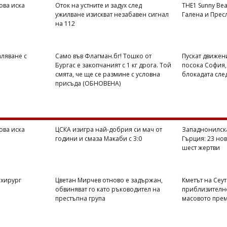
ва иска
Оток на устните и задух след
THE1 Sunny Bea
ужилване изискват незабавен сигнал
Галена и Пресл
на 112
аляване с
Само във Флагман.бг! Тошко от
Пускат движен
Бургас е закопчаният с 1 кг дрога. Той
посока София,
смята, че ще се размине с условна
блокадата сле
присъда (ОБНОВЕНА)
ва иска
ЦСКА изигра най-добрия си мач от
Западнонилска
години и смаза Макаби с 3:0
Гърция: 23 нов
шест жертви
охирург
Цветан Мирчев отново е задържан,
Кметът на Сеу
обвиняват го като ръководител на
приблизително
престъпна група
масовото прем