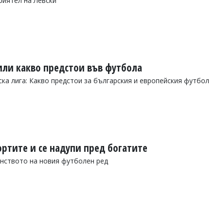
риятел на Левски
ли какво предстои във футбола
а лига: Какво предстои за българския и европейския футбол
ортите и се надупи пред богатите
инството на новия футболен ред