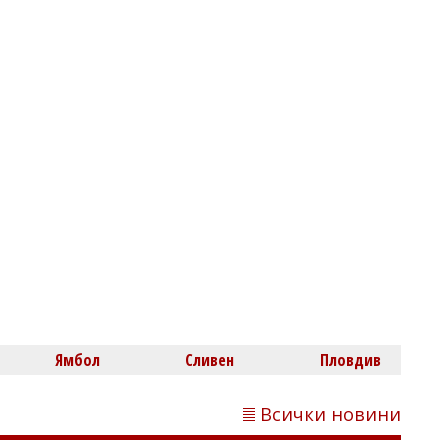
Димитър КИРЯКОВ
Почти всички пратки с плодове и
зеленчуци от Турция и Северна
Македония вече се проверяват
Ямбол
Сливен
Пловдив
Всички новини