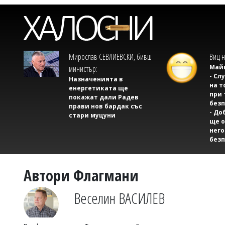
Мирослав СЕВЛИЕВСКИ, бивш
Виц н
Майк
министър:
- Сл
Назначенията в
на т
енергетиката ще
при 
покажат дали Радев
безп
прави нов бардак със
- До
стари муцуни
ще о
него
безп
Автори Флагмани
Веселин ВАСИЛЕВ