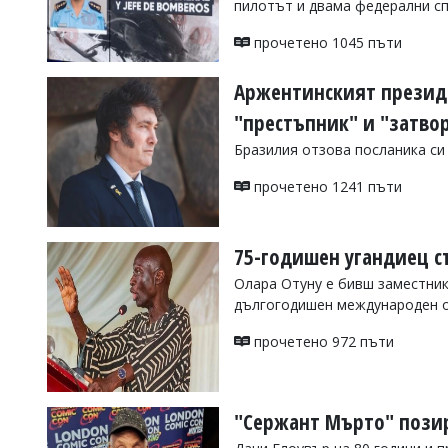
пилотът и двама федерални с
УКРАЙНА
СПОРТ
прочетено 1045 пъти
РАЗСЛЕДВАНЕ
Аржентинският президе
БИЗНЕС
"престъпник" и "затво
ЮГ
Бразилия отзова посланика си
Управители:
прочетено 1241 пъти
Веселин
Василев,
email:
75-годишен угандиец с
v.vasilev@flagman.bg
Катя
Олара Отуну е бивш заместник
Касабова,
дългогодишен международен 
еmail:
k.kassabova@flagman.bg
прочетено 972 пъти
Главен
редактор:
Иван
Колев,
email:
"Сержант Мърто" позир
office@flagman.bg