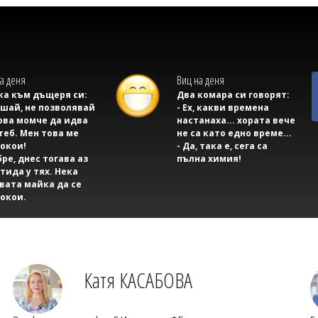
а деня
Виц на деня
а към дъщеря си:
Два комара си говорят:
ушай, не позволявай
- Ех, какви времена
ова момче да идва
настанаха... хората вече
теб. Мен това ме
не са като едно време...
окои!
- Да, така е, сега са
бре, днес тогава аз
пълна химия!
тида у тях. Нека
вата майка да се
окои.
Катя КАСАБОВА