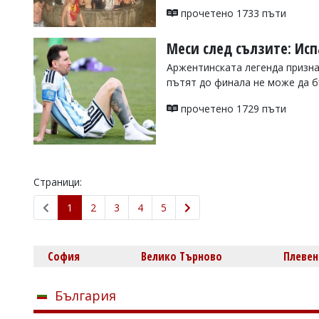
прочетено 1733 пъти
Меси след сълзите: Ис
Аржентинската легенда призна
пътят до финала не може да б
прочетено 1729 пъти
Страници:
1
2
3
4
5
София
Велико Търново
Плевен
България