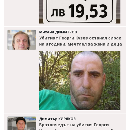
Михаил ДИМИТРОВ
Убитият Георги Кузев останал сирак
на 8 години, мечтаел за жена и деца
Димитър КИРЯКОВ
Братовчедът на убития Георги