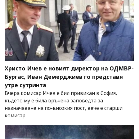
Христо Ичев е новият директор на ОДМВР-
Бургас, Иван Демерджиев го представя
утре сутринта
Вчера комисар Ичев е бил привикан в София,
където му е била връчена заповедта за
назначаване на по-високия пост, вече е старши
комисар