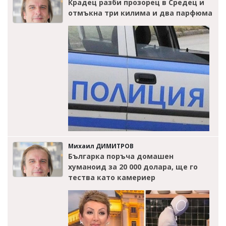
Крадец разби прозорец в Средец и
отмъкна три килима и два парфюма
Михаил ДИМИТРОВ
Българка поръча домашен
хуманоид за 20 000 долара, ще го
тества като камериер