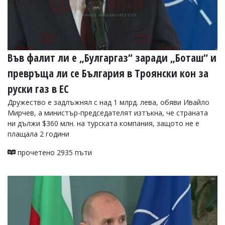
Във фалит ли е „Булгаргаз“ заради „Боташ“ и
превръща ли се България в Троянски кон за
руски газ в ЕС
Дружество е задлъжнял с над 1 млрд. лева, обяви Ивайло
Мирчев, а министър-председателят изтъкна, че страната
ни дължи $360 млн. на турската компания, защото не е
плащала 2 години
прочетено 2935 пъти