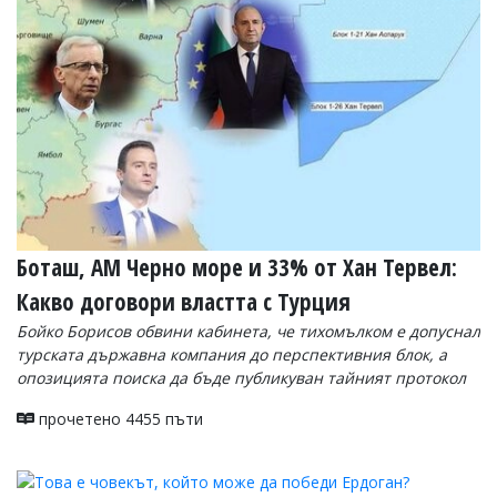
УКРАЙНА
СПОРТ
РАЗСЛЕДВАНЕ
БИЗНЕС
ЮГ
Управители:
Веселин
Василев,
Боташ, АМ Черно море и 33% от Хан Тервел:
email:
v.vasilev@flagman.bg
Какво договори властта с Турция
Катя
Касабова,
Бойко Борисов обвини кабинета, че тихомълком е допуснал
еmail:
k.kassabova@flagman.bg
турската държавна компания до перспективния блок, а
опозицията поиска да бъде публикуван тайният протокол
Главен
редактор:
прочетено 4455 пъти
Иван
Колев,
email:
office@flagman.bg