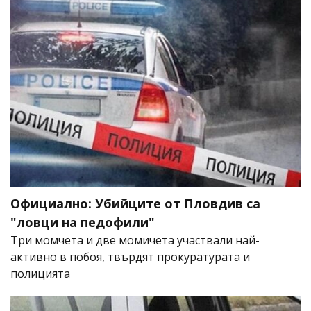
Официално: Убийците от Пловдив са
"ловци на педофили"
Три момчета и две момичета участвали най-
активно в побоя, твърдят прокуратурата и
полицията