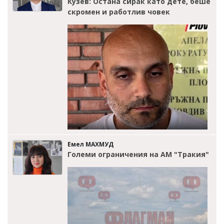
Кузев: Остана сирак като дете, беше
скромен и работлив човек
Емел МАХМУД
Големи ограничения на АМ "Тракия"