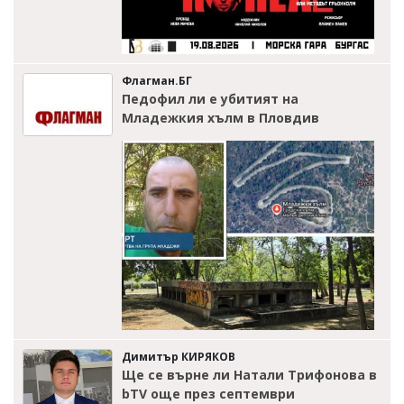
Флагман.БГ
Педофил ли е убитият на
Младежкия хълм в Пловдив
Димитър КИРЯКОВ
Ще се върне ли Натали Трифонова в
bTV още през септември