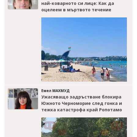
най-коварното си лице: Как да
оцелеем в мъртвото течение
Емел МАХМУД
Ужасяващо задръстване блокира
Южното Черноморие след гонка и
тежка катастрофа край Ропотамо