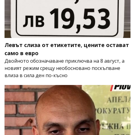
Левът слиза от етикетите, цените остават
само в евро
Двойното обозначаване приключва на 8 август, а
новият режим срещу необосновано поскъпване
влиза в сила ден по-късно