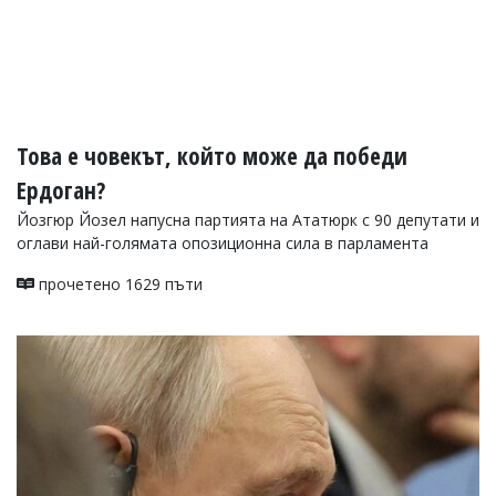
Коментарите
под
статиите
се
въвеждат
от
читателите
Това е човекът, който може да победи
и
редакцията
Ердоган?
не
Йозгюр Йозел напусна партията на Ататюрк с 90 депутати и
носи
оглави най-голямата опозиционна сила в парламента
отговорност
за
прочетено 1629 пъти
тях!
Ако
откриете
обиден
за
вас
коментар,
моля
сигнализирайте
ни!