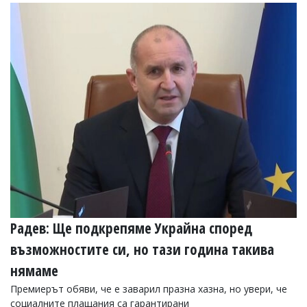
Радев: Ще подкрепяме Украйна според
възможностите си, но тази година такива
нямаме
Премиерът обяви, че е заварил празна хазна, но увери, че
социалните плащания са гарантирани