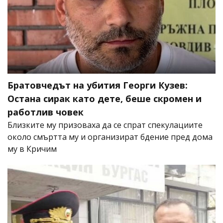
Братовчедът на убития Георги Кузев:
Остана сирак като дете, беше скромен и
работлив човек
Близките му призоваха да се спрат спекулациите
около смъртта му и организират бдение пред дома
му в Кричим