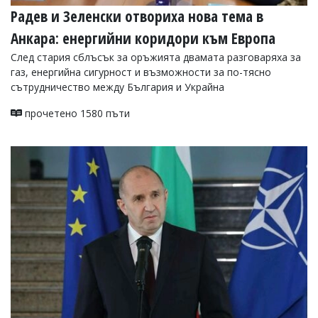
Радев и Зеленски отвориха нова тема в
Анкара: енергийни коридори към Европа
След стария сблъсък за оръжията двамата разговаряха за
газ, енергийна сигурност и възможности за по-тясно
сътрудничество между България и Украйна
прочетено 1580 пъти