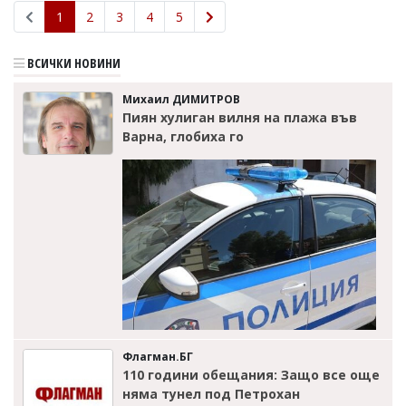
1
2
3
4
5
ВСИЧКИ НОВИНИ
Михаил ДИМИТРОВ
Пиян хулиган вилня на плажа във
Варна, глобиха го
Флагман.БГ
110 години обещания: Защо все още
няма тунел под Петрохан