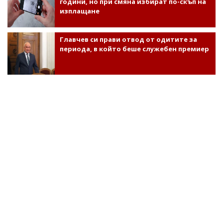
години, но при смяна избират по-скъп на
изплащане
Главчев си прави отвод от одитите за
периода, в който беше служебен премиер