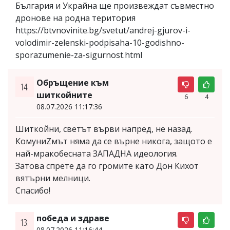
България и Украйна ще произвеждат съвместно
дронове на родна територия
https://btvnovinite.bg/svetut/andrej-gjurov-i-
volodimir-zelenski-podpisaha-10-godishno-
sporazumenie-za-sigurnost.html
Обръщение към
14.
шиткойните
6
4
08.07.2026 11:17:36
Шиткойни, светът върви напред, не назад.
КомуниZмът няма да се върне никога, защото е
най-мракобесната ЗАПАДНА идеология.
Затова спрете да го громите като Дон Кихот
вятърни мелници.
Спасибо!
победа и здраве
13.
08.07.2026 11:16:44