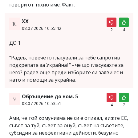
говори от тяхно име. Факт.
XX
10.
08.07.2026 10:55:42
2
4
ДО 1
"Радев, повечето гласували за тебе сапротив
подкрепата за Украйна! " - че що гласувахте за
него? радев още преди изборите си заяви ес и
нато и помощи за украйна.
Обръщение до ном. 5
9.
08.07.2026 10:53:51
4
7
Ами, че той комунизма не си е отивал, вижте ЕС,
съвет за туй, съвет за онуй, съвет на съветите,
субсидии за неефективни дейности, безумно