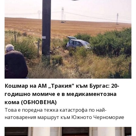
Кошмар на АМ „Тракия" към Бургас: 20-
годишно момиче е в медикаментозна
кома (ОБНОВЕНА)
Това е поредна тежка катастрофа по най-
натоварения маршрут към Южното Черноморие