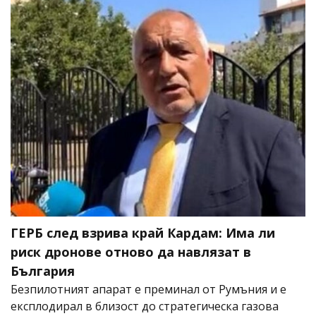
ГЕРБ след взрива край Кардам: Има ли
риск дронове отново да навлязат в
България
Безпилотният апарат е преминал от Румъния и е
експлодирал в близост до стратегическа газова