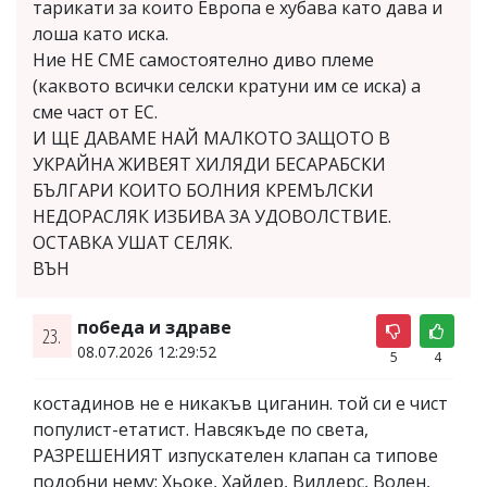
тарикати за които Европа е хубава като дава и
лоша като иска.
Ние НЕ СМЕ самостоятелно диво племе
(каквото всички селски кратуни им се иска) а
сме част от ЕС.
И ЩЕ ДАВАМЕ НАЙ МАЛКОТО ЗАЩОТО В
УКРАЙНА ЖИВЕЯТ ХИЛЯДИ БЕСАРАБСКИ
БЪЛГАРИ КОИТО БОЛНИЯ КРЕМЪЛСКИ
НЕДОРАСЛЯК ИЗБИВА ЗА УДОВОЛСТВИЕ.
ОСТАВКА УШАТ СЕЛЯК.
ВЪН
победа и здраве
23.
08.07.2026 12:29:52
5
4
костадинов не е никакъв циганин. той си е чист
популист-етатист. Навсякъде по света,
РАЗРЕШЕНИЯТ изпускателен клапан са типове
подобни нему: Хьоке, Хайдер, Вилдерс, Волен,