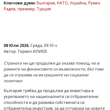
Ключови думи:
България
,
НАТО
,
Украйна
,
Румен
Коментарите
Радев
,
премиер
,
Турция
под
статиите
се
въвеждат
от
читателите
и
редакцията
08 Юли 2026
, Сряда, 09:10 ч.
не
носи
Автор: Тервел ИЛИЕВ
отговорност
за
Страната ни ще продължи да оказва помощ, но в
тях!
Ако
рамките на финансовите си възможности, без това
откриете
да се отразява на вътрешните ни социални
обиден
политики
за
вас
коментар,
България трябва да продължи да инвестира в
моля
укрепването на националните си отбранителни
сигнализирайте
способности и да развива собствената си
ни!
отбранителна индустрия, за да отговори на новите