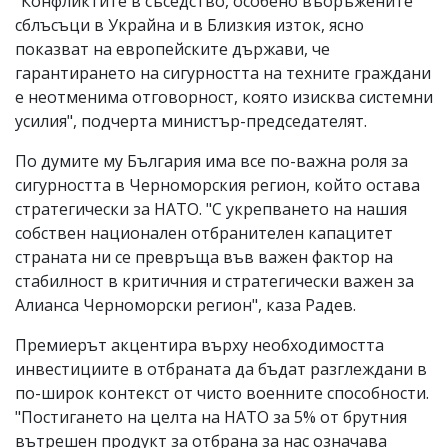
"Конфликтите в съседство, особено въоръжените
сблъсъци в Украйна и в Близкия изток, ясно
показват на европейските държави, че
гарантирането на сигурността на техните граждани
е неотменима отговорност, която изисква системни
усилия", подчерта министър-председателят.
По думите му България има все по-важна роля за
сигурността в Черноморския регион, който остава
стратегически за НАТО. "С укрепването на нашия
собствен национален отбранителен капацитет
страната ни се превръща във важен фактор на
стабилност в критичния и стратегически важен за
Алианса Черноморски регион", каза Радев.
Премиерът акцентира върху необходимостта
инвестициите в отбраната да бъдат разглеждани в
по-широк контекст от чисто военните способности.
"Постигането на целта на НАТО за 5% от брутния
вътрешен продукт за отбрана за нас означава