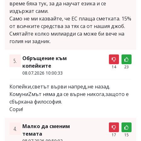
време бяха тук, за да научат езика и се
издържат сами.
Само не ми казвайте, че ЕС плаща сметката. 15%
от всичките средства за тях са от нашия джоб.
Смятайте колко милиарди са може би вече на
голия ни задник.
Обръщение към
5.
копейките
14
23
08.07.2026 10:00:33
Копейки,светът върви напред,не назад.
КомуниZмът няма да се върне никога,защото е
сбъркана философия.
Сори!
Малко да сменим
4.
темата
17
15
08.07.2026 09:50:02