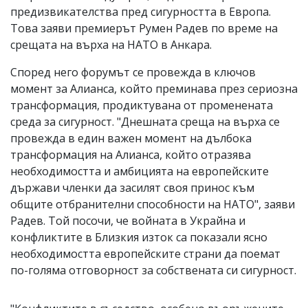
предизвикателства пред сигурността в Европа.
Това заяви премиерът Румен Радев по време на
срещата на върха на НАТО в Анкара.
Според него форумът се провежда в ключов
момент за Алианса, който преминава през сериозна
трансформация, продиктувана от променената
среда за сигурност. "Днешната среща на върха се
провежда в един важен момент на дълбока
трансформация на Алианса, който отразява
необходимостта и амбицията на европейските
държави членки да засилят своя принос към
общите отбранителни способности на НАТО", заяви
Радев. Той посочи, че войната в Украйна и
конфликтите в Близкия изток са показали ясно
необходимостта европейските страни да поемат
по-голяма отговорност за собствената си сигурност.