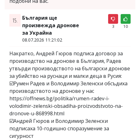
подобни на вас.
България ще
15.
произвежда дронове
3
10
за Украйна
08.07.2026 11:21:02
Накратко, Андрей Гюров подписа договор за
производство на дронове в България, Радев
утвърди производството на български дронове
за убийство на руснаци и малки деца в Русия:
☑️Румен Радев и Володимир Зеленски обсъдиха
производството на дронове у нас
https://offnews.bg/politika/rumen-radev-i-
volodimir-zelenski-obsadiha-proizvodstvoto-na-
dronove-u-868998.html
☑️Андрей Гюров и Володимир Зеленски
подписаха 10-годишно споразумение за
сигурност