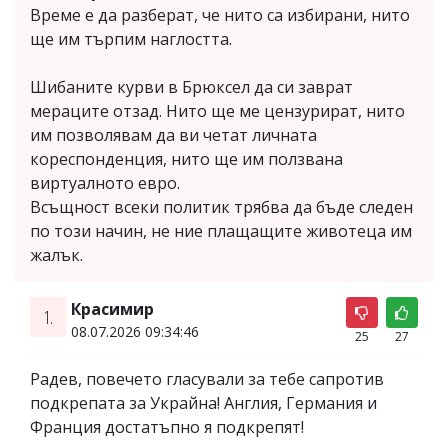
Време е да разберат, че нито са избирани, нито
ще им търпим наглостта.
Шибаните курви в Брюксел да си заврат
мераците отзад. Нито ще ме цензурират, нито
им позволявам да ви четат личната
кореспонденция, нито ще им ползвана
виртуалното евро.
Всъщност всеки политик трябва да бъде следен
по този начин, не ние плащащите животеца им
жалък.
Красимир
1.
08.07.2026 09:34:46
25
27
Радев, повечето гласували за тебе сапротив
подкрепата за Украйна! Англия, Германия и
Франция достатъпно я подкрепят!