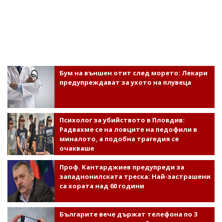
Бум на външен отит след морето: Лекари
предупреждават за ухото на плувеца
Психолог за убийството в Пловдив:
Радвахме се на ловците на педофили в
миналото, а подобна трагедия се
очакваше
Проф. Кантарджиев предупреди за
западнонилската треска: Най-застрашени
са хората над 60 години
Българите вече държат телефона по 3