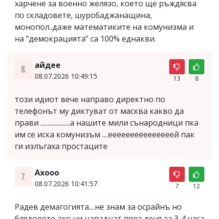
харчене за военно желязо, което ще ръждясва
по складовете, шуробаджанащина,
монопол..даже математиките на комунизма и
на "демокрацията" са 100% еднакви.
айдее
8.
08.07.2026 10:49:15
13
8
този идиот вече направо директно по
телефонът му диктуват от масква какво да
прави ....................а нашите мили сънародници пка
им се иска комунизъм ....ееееееееееееееей пак
ги излъгаха простаците
Ахооо
7.
08.07.2026 10:41:57
7
12
Радев демагогията....не знам за осрайнъ но
блядовете ако ни нападнат през деня за 3-4 часа