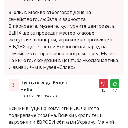
8 юли, в Москва отбелязват Деня на
семейството, любвта и вярността.
В парковете, музеите, културните центрове, в
ВДНХ ще се проведат мастер класове,
екскурзии, концерти, игри и кино прожекции.
В ВДНХ ще се состои Всеросийски парад на
семейството, празнична програма пред Музея
на киното, екскурзии в центъра «Космонавтика
и авиация» и в музея «Слово».
Пусть всегда будет
3.
Небо
15
17
08.07.2026 09:47:23
Всички внуци на комуняги и ДС ченгета
подкрепяме Усрайна. Всички укропитеци,
еврофили и €ВРОБИ обичами Усраину. Ма ний