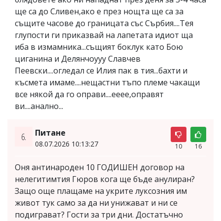
ще са до Сливен,ако е през нощта ще са за
същите часове до границата със Сърбия....Тея
глупости ги приказвай на лапетата идиот ща
иба в измамника...същият боклук като Бою
циганина и Делянчоууу Славчев
Пеевски....огледал се Илия пак в тия...бахти и
късмета имаме....нещастни тъпо племе чакащи
все някой да го оправи....ееее,оправят
ви....анално...
Питане
6.
08.07.2026 10:13:27
10
16
Оня антинароден 10 ГОДИШЕН договор на
нелегитимтия Гюров кога ще бъде анулиран?
Защо още плащаме на укрите луксозния им
живот тук само за да ни унижават и ни се
подиграват? Гости за три дни. Достатъчно