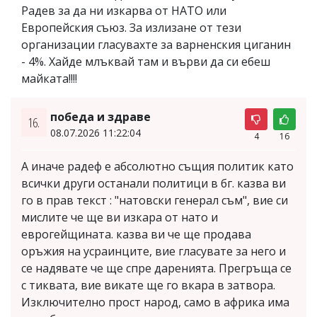
Радев за да ни изкарва от НАТО или
Европейския съюз. За излизане от тези
организации гласувахте за варненския циганин
- 4%. Хайде млъквай там и върви да си ебеш
майката!!!!
победа и здраве
16.
08.07.2026 11:22:04
4
16
А иначе радеф е абсолютно същия политик като
всички други останали политици в бг. казва ви
го в прав текст : "натовски генерал съм", вие си
мислите че ще ви изкара от нато и
еврогейщината. казва ви че ще продава
оръжия на усраинците, вие гласувате за него и
се надявате че ще спре даренията. Прегръща се
с тиквата, вие викате ще го вкара в затвора.
Изключително прост народ, само в африка има