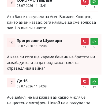
КОКОРЧО fanbase
19.
08.07.2026 11:45:41
14
6
Ако бяхте гласували за Асен Василев Кокорчо,
както аз ви казвах, сега нямаше да сме толкова
зле. Но вие си знаете...
Прогресивни Шумкари
18.
08.07.2026 11:39:04
11
5
А каза ли кога ще караме бензин на братята ни
асвабадители за да продължат своята
справедлива вайна?
До 16
17.
08.07.2026 11:34:09
14
12
Абе дебил, не ми казвай аз какво мисля бе,
нещастен олигофрен. Никой не е гласувал за