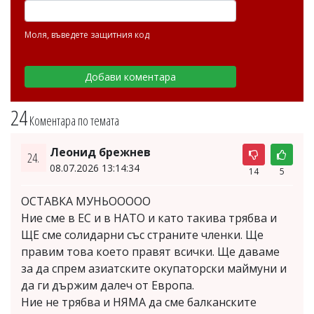
Моля, въведете защитния код
24
Коментара по темата
Леонид брежнев
24.
08.07.2026 13:14:34
14
5
ОСТАВКА МУНЬООООО
Ние сме в ЕС и в НАТО и като такива трябва и
ЩЕ сме солидарни със страните членки. Ще
правим това което правят всички. Ще даваме
за да спрем азиатските окупаторски маймуни и
да ги държим далеч от Европа.
Ние не трябва и НЯМА да сме балканските