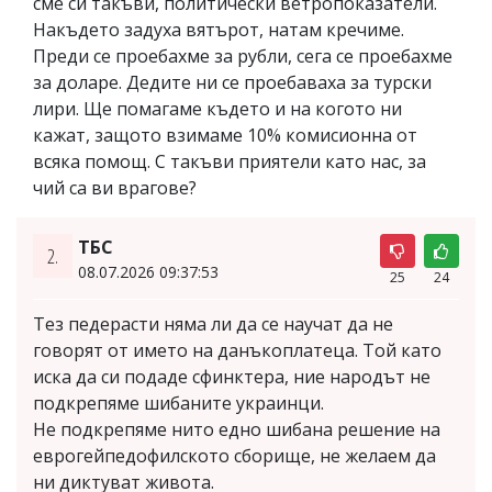
сме си такъви, политически ветропоказатели.
Накъдето задуха вятърот, натам кречиме.
Преди се проебахме за рубли, сега се проебахме
за доларе. Дедите ни се проебаваха за турски
лири. Ще помагаме където и на когото ни
кажат, защото взимаме 10% комисионна от
всяка помощ. С такъви приятели като нас, за
чий са ви врагове?
ТБС
2.
08.07.2026 09:37:53
25
24
Тез педерасти няма ли да се научат да не
говорят от името на данъкоплатеца. Той като
иска да си подаде сфинктера, ние народът не
подкрепяме шибаните украинци.
Не подкрепяме нито едно шибана решение на
еврогейпедофилското сборище, не желаем да
ни диктуват живота.