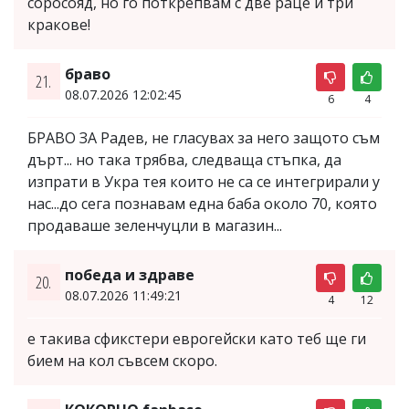
соросояд, но го поткрепвам с две раце и три
кракове!
браво
21.
08.07.2026 12:02:45
6
4
БРАВО ЗА Радев, не гласувах за него защото съм
дърт... но така трябва, следваща стъпка, да
изпрати в Укра тея които не са се интегрирали у
нас...до сега познавам една баба около 70, която
продаваше зеленчуцли в магазин...
победа и здраве
20.
08.07.2026 11:49:21
4
12
е такива сфикстери еврогейски като теб ще ги
бием на кол съвсем скоро.