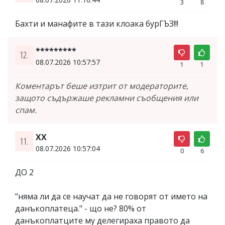
3
8
Бахти и манафите в тази клоака бурГЪЗ!!!
*********
12.
08.07.2026 10:57:57
1
1
Коментарът беше изтрит от модераторите,
защото съдържаше рекламни съобщения или
спам.
XX
11.
08.07.2026 10:57:04
0
6
ДО 2
"няма ли да се научат да не говорят от името на
данъкоплатеца." - що не? 80% от
данъкоплатците му делегираха правото да