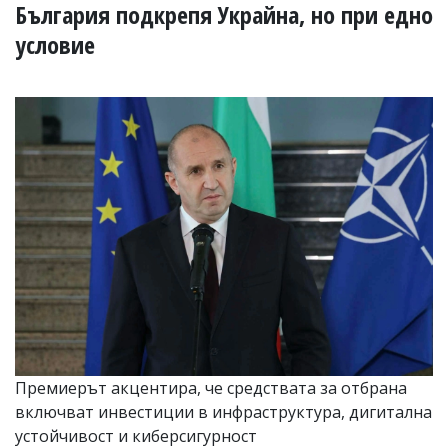
УКРАЙНА
България подкрепя Украйна, но при едно
СПОРТ
условие
РАЗСЛЕДВАНЕ
БИЗНЕС
ЮГ
Управители:
Веселин
Василев,
email:
v.vasilev@flagman.bg
Катя
Касабова,
еmail:
k.kassabova@flagman.bg
Главен
редактор:
Иван
Премиерът акцентира, че средствата за отбрана
Колев,
включват инвестиции в инфраструктура, дигитална
email:
устойчивост и киберсигурност
office@flagman.bg