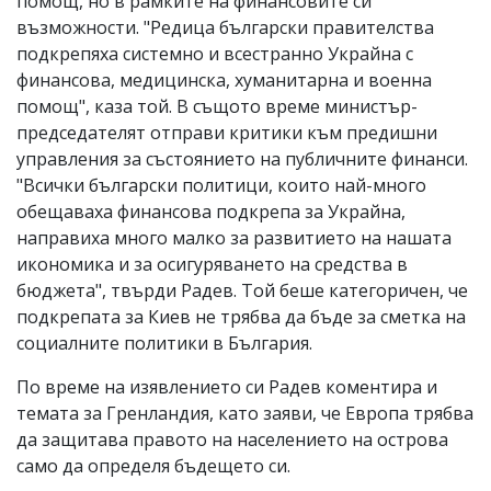
помощ, но в рамките на финансовите си
възможности. "Редица български правителства
подкрепяха системно и всестранно Украйна с
финансова, медицинска, хуманитарна и военна
помощ", каза той. В същото време министър-
председателят отправи критики към предишни
управления за състоянието на публичните финанси.
"Всички български политици, които най-много
обещаваха финансова подкрепа за Украйна,
направиха много малко за развитието на нашата
икономика и за осигуряването на средства в
бюджета", твърди Радев. Той беше категоричен, че
подкрепата за Киев не трябва да бъде за сметка на
социалните политики в България.
По време на изявлението си Радев коментира и
темата за Гренландия, като заяви, че Европа трябва
да защитава правото на населението на острова
само да определя бъдещето си.