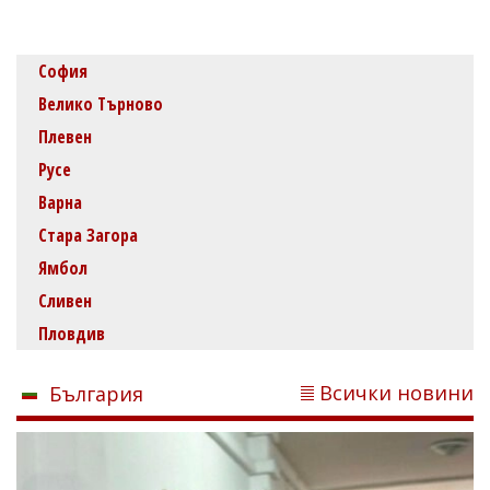
София
Велико Търново
Плевен
Русе
Варна
Стара Загора
Ямбол
Сливен
Пловдив
Всички новини
България