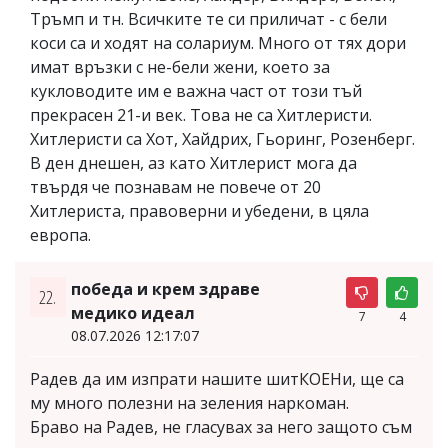
Тръмп и тн. Всичките те си приличат - с бели
коси са и ходят на солариум. Много от тях дори
имат връзки с не-бели жени, което за
кукловодите им е важна част от този тъй
прекрасен 21-и век. Това не са Хитлеристи.
Хитлеристи са Хот, Хайдрих, Гьоринг, Розенберг.
В ден днешен, аз като Хитлерист мога да
твърдя че познавам не повече от 20
Хитлериста, правоверни и убедени, в цяла
европа.
победа и крем здраве
22.
медико идеал
7
4
08.07.2026 12:17:07
Радев да им изпрати нашите шитКОЕНи, ще са
му много полезни на зеления наркоман.
Браво на Радев, не гласувах за него защото съм