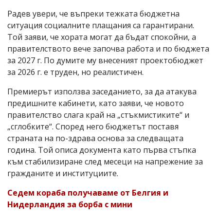
Радев увери, че въпреки тежката бюджетна
ситуация социалните плащания са гарантирани.
Той заяви, че хората могат да бъдат спокойни, а
правителството вече започва работа и по бюджета
за 2027 г. По думите му внесеният проектобюджет
за 2026 г. е труден, но реалистичен.
Премиерът използва заседанието, за да атакува
предишните кабинети, като заяви, че новото
правителство слага край на „стъкмистиките“ и
„сглобките“. Според него бюджетът поставя
страната на по-здрава основа за следващата
година. Той описа документа като първа стъпка
към стабилизиране след месеци на напрежение за
гражданите и институциите.
Седем кораба получаваме от Белгия и
Нидерландия за борба с мини