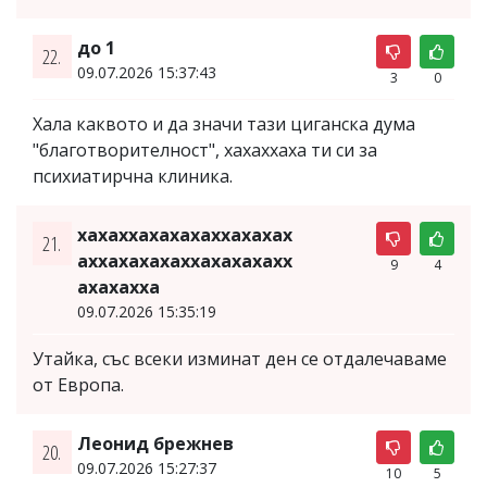
до 1
22.
09.07.2026 15:37:43
3
0
Хала каквото и да значи тази циганска дума
"благотворителност", хахаххаха ти си за
психиатирчна клиника.
хахаххахахахаххахахах
21.
аххахахахаххахахахахх
9
4
ахахахха
09.07.2026 15:35:19
Утайка, със всеки изминат ден се отдалечаваме
от Европа.
Леонид брежнев
20.
09.07.2026 15:27:37
10
5