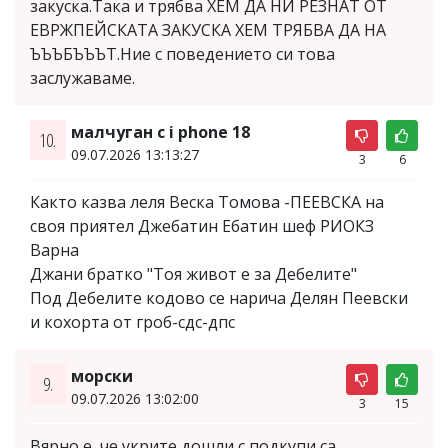
закуска.Така и трябва ХЕМ ДА НИ РЕЗНАТ ОТ
ЕВРЖПЕЙСКАТА ЗАКУСКА ХЕМ ТРЯБВА ДА НА
ЪЪЪБЪЪЪТ.Ние с поведението си това
заслужаваме.
малчуган с i phone 18
10.
09.07.2026 13:13:27
3
6
Както казва леля Веска Томова -ПЕЕВСКА на
своя приятел Джебатин Ебатин шеф РИОКЗ
Варна
Джани братко "Тоя живот е за Дебелите"
Под Дебелите кодово се нарича Делян Пеевски
и кохорта от гроб-сдс-дпс
морски
9.
09.07.2026 13:02:00
3
15
Вярно е, че укрите дошли с подкупи са