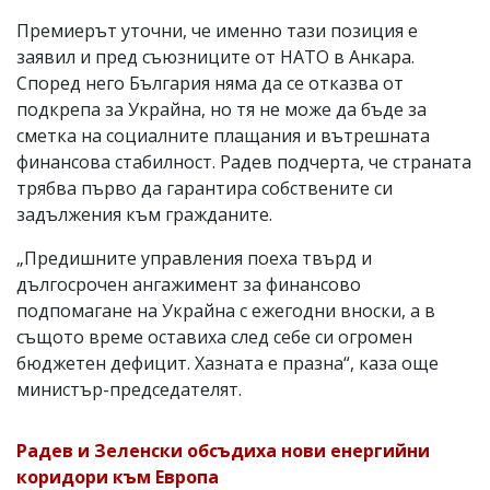
Премиерът уточни, че именно тази позиция е
заявил и пред съюзниците от НАТО в Анкара.
Според него България няма да се отказва от
подкрепа за Украйна, но тя не може да бъде за
сметка на социалните плащания и вътрешната
финансова стабилност. Радев подчерта, че страната
трябва първо да гарантира собствените си
задължения към гражданите.
„Предишните управления поеха твърд и
дългосрочен ангажимент за финансово
подпомагане на Украйна с ежегодни вноски, а в
същото време оставиха след себе си огромен
бюджетен дефицит. Хазната е празна“, каза още
министър-председателят.
Радев и Зеленски обсъдиха нови енергийни
коридори към Европа