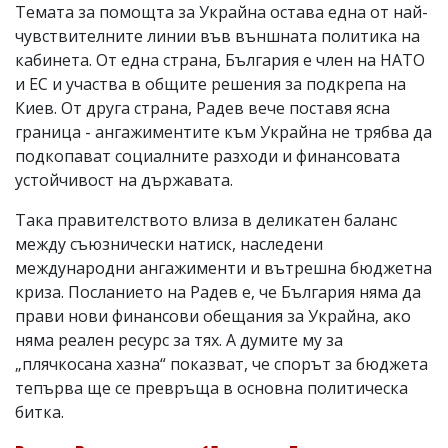
Темата за помощта за Украйна остава една от най-
чувствителните линии във външната политика на
кабинета. От една страна, България е член на НАТО
и ЕС и участва в общите решения за подкрепа на
Киев. От друга страна, Радев вече поставя ясна
граница - ангажиментите към Украйна не трябва да
подкопават социалните разходи и финансовата
устойчивост на държавата.
Така правителството влиза в деликатен баланс
между съюзнически натиск, наследени
международни ангажименти и вътрешна бюджетна
криза. Посланието на Радев е, че България няма да
прави нови финансови обещания за Украйна, ако
няма реален ресурс за тях. А думите му за
„плячкосана хазна“ показват, че спорът за бюджета
тепърва ще се превръща в основна политическа
битка.