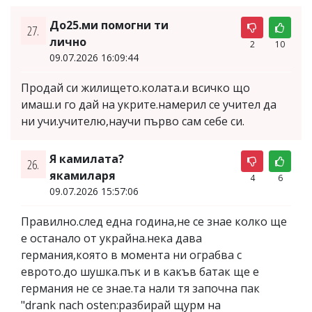
До25.ми помогни ти
27.
лично
2
10
09.07.2026 16:09:44
Продай си жилището.колата.и всичко що
имаш.и го дай на укрите.намерил се учител да
ни учи.учителю,научи първо сам себе си.
Я камилата?
26.
якамиларя
4
6
09.07.2026 15:57:06
Правилно.след една година,не се знае колко ще
е останало от украйна.нека дава
германия,която в момента ни ограбва с
еврото.до шушка.пък и в какъв батак ще е
германия не се знае.та нали тя започна пак
"drank nach osten:разбирай щурм на