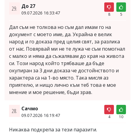
До 27
29.
09.07.2026 16:33:47
8
5
Дал съм не толкова но съм дал имам го на
документ с моето име, да. Украйна е велик
народ и го доказа пред целия свят, за разлика
от нас. Повярвай ми не те лужа че съм помогнал
с малко и няма да съжалявам до края на живота
си. Този народ който трябваше да бъде
окупиран за 3 дни доказа че достойнството и
характера са на 1-во място. Така мисля аз
приятелю, и нищо лично към теб това е мое
мнение и мое решение, бъди зрав.
Сачмо
28.
09.07.2026 16:19:47
4
10
Никаква подкрепа за тези паразити.