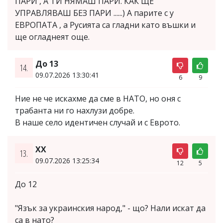
ПАРИ , А ТИ НЯМАШ ПАРИ. КАК ЩЕ
УПРАВЛЯВАШ БЕЗ ПАРИ ......) А парите с у
ЕВРОПАТА , а Русията са гладни като въшки и
ще огладнеят още.
До 13
14.
09.07.2026 13:30:41
6
9
Ние не че искахме да сме в НАТО, но оня с
трабанта ни го нахлузи добре.
В наше село идентичен случай и с Еврото.
XX
13.
09.07.2026 13:25:34
12
5
До 12
"Язък за украинския народ," - що? Нали искат да
са в нато?