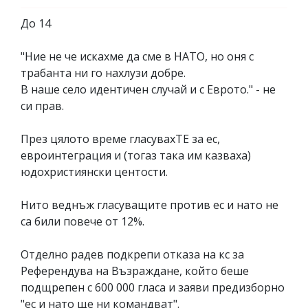
До 14
"Ние не че искахме да сме в НАТО, но оня с
трабанта ни го нахлузи добре.
В наше село идентичен случай и с Еврото." - не
си прав.
През цялото време гласувахТЕ за ес,
евроинтеграция и (тогаз така им казваха)
юдохристиянски центости.
Нито веднъж гласуващите против ес и нато не
са били повече от 12%.
Отделно радев подкрепи отказа на кс за
Референдува на Възраждане, който беше
подщрепен с 600 000 гласа и заяви предизборно
"ес и нато ще ни командват".