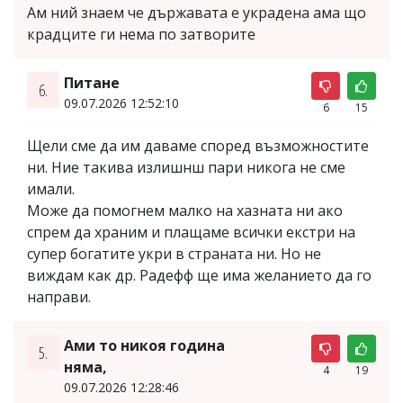
Ам ний знаем че държавата е украдена ама що
крадците ги нема по затворите
Питане
6.
09.07.2026 12:52:10
6
15
Щели сме да им даваме според възможностите
ни. Ние такива излишнш пари никога не сме
имали.
Може да помогнем малко на хазната ни ако
спрем да храним и плащаме всички екстри на
супер богатите укри в страната ни. Но не
виждам как др. Радефф ще има желанието да го
направи.
Ами то никоя година
5.
няма,
4
19
09.07.2026 12:28:46