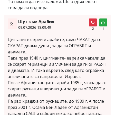
То няма и да ти се наложи. Ще отдъхнеш от
това да си подпора.
Шут към Арабия
33.
09.07.2026 18:09:49
2
1
Цигганите евреи и арабите, само ЧАКАТ да се
СКАРАТ двама души , за да ги ОГРАБЯТ и
двамата..
Така през 1940 г, циггнаите- евреи са чакали да
се скарат германци и агличани за да ги оГРАБЯТ
и двамата.. И така евреите, след като ограбиха
англичаните са направили- Израел..
После Афганистанците- араби 1985 г, чкаха да се
скарат руснаци и аериакцни за да ги оГРАБЯТ и
двамата..
Първо крадяха от руснаците, до 1989 г. А после
през 2001 г, Осама Бен Ладен от Афганистан
нападна САЩ и събори няколко небостъргача.