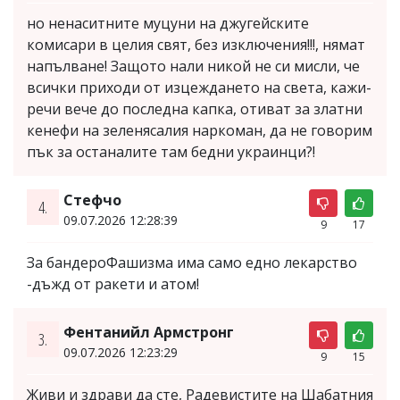
но ненаситните муцуни на джугейските
комисари в целия свят, без изключения!!!, нямат
напълване! Защото нали никой не си мисли, че
всички приходи от изцеждането на света, кажи-
речи вече до последна капка, отиват за златни
кенефи на зеленясалия наркоман, да не говорим
пък за останалите там бедни украинци?!
Стефчо
4.
09.07.2026 12:28:39
9
17
За бандероФашизма има само едно лекарство
-дъжд от ракети и атом!
Фентанийл Армстронг
3.
09.07.2026 12:23:29
9
15
Живи и здрави да сте, Радевистите на Шабатния