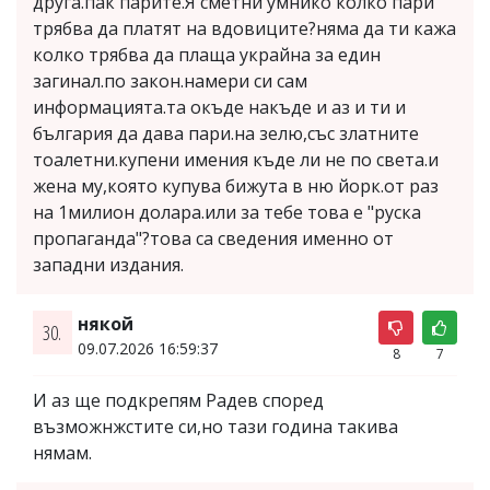
друга.пак парите.Я сметни умнико колко пари
трябва да платят на вдовиците?няма да ти кажа
колко трябва да плаща украйна за един
загинал.по закон.намери си сам
информацията.та окъде накъде и аз и ти и
българия да дава пари.на зелю,със златните
тоалетни.купени имения къде ли не по света.и
жена му,която купува бижута в ню йорк.от раз
на 1милион долара.или за тебе това е "руска
пропаганда"?това са сведения именно от
западни издания.
някой
30.
09.07.2026 16:59:37
8
7
И аз ще подкрепям Радев според
възможнжстите си,но тази година такива
нямам.