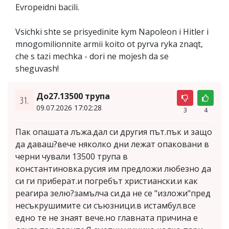
Evropeidni bacili.
Vsichki shte se prisyedinite kym Napoleon i Hitler i
mnogomilionnite armii koito ot pyrva ryka znaqt,
che s tazi mechka - dori ne mojesh da se
sheguvash!
До27.13500 трупа
31.
09.07.2026 17:02:28
3
4
Пак опашата лъжа.дал си другия път.пък и защо
да даваш?вече няколко дни лежат опаковани в
черни чували 13500 трупа в
константиновка.русия им предложи любезно да
си ги приберат.и погребът христиански.и как
реагира зелю?замълча си.да не се "изложи"пред
несъкрушимите си съюзници.в истамбул.все
едно те не знаят вече.но главната причина е