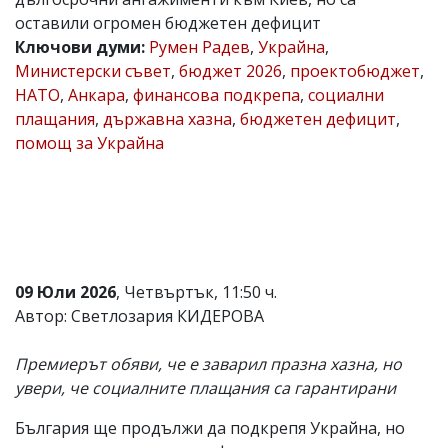
оставили огромен бюджетен дефицит
Коментарите
под
Ключови думи:
Румен Радев
,
Украйна
,
статиите
Министерски съвет
,
бюджет 2026
,
проектобюджет
,
се
НАТО
,
Анкара
,
финансова подкрепа
,
социални
въвеждат
от
плащания
,
държавна хазна
,
бюджетен дефицит
,
читателите
помощ за Украйна
и
редакцията
не
носи
отговорност
за
тях!
Ако
09 Юли 2026
, Четвъртък, 11:50 ч.
откриете
обиден
Автор: Светлозария КИДЕРОВА
за
вас
Премиерът обяви, че е заварил празна хазна, но
коментар,
моля
увери, че социалните плащания са гарантирани
сигнализирайте
ни!
България ще продължи да подкрепя Украйна, но