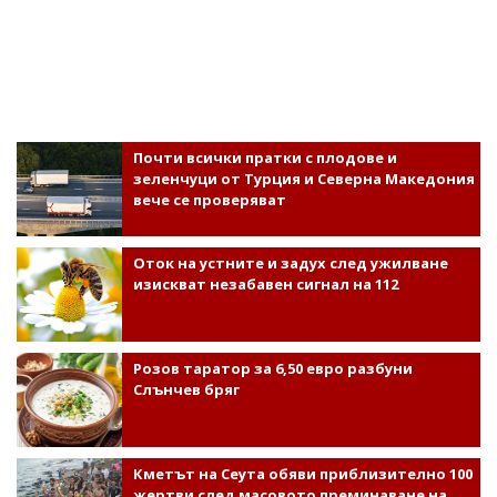
Почти всички пратки с плодове и
зеленчуци от Турция и Северна Македония
вече се проверяват
Оток на устните и задух след ужилване
изискват незабавен сигнал на 112
Розов таратор за 6,50 евро разбуни
Слънчев бряг
Кметът на Сеута обяви приблизително 100
жертви след масовото преминаване на