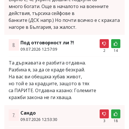
много богати. Още в началото на военните
действия, търсиха сейфове в
банките (ДСК напр.) Но почти всичко е с краката
нагоре в България, за жалост.
Под отговорност ли ?!
8.
09.07.2026 12:57:09
2
14
Та държавата е разбита отдавна.
Разбиха я, за да се краде безкрай.
На вас ви обещаха хубав живот,
но той е за крадците, защото в тях
са ПАРИТЕ. Отдавна казано: Големите
кражби закона не ги хваща.
Сандо
7.
09.07.2026 12:53:30
3
18