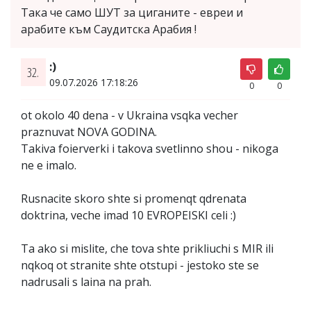
Така че само ШУТ за циганите - евреи и
арабите към Саудитска Арабия !
:)
32.
09.07.2026 17:18:26
0
0
ot okolo 40 dena - v Ukraina vsqka vecher
praznuvat NOVA GODINA.
Takiva foierverki i takova svetlinno shou - nikoga
ne e imalo.
Rusnacite skoro shte si promenqt qdrenata
doktrina, veche imad 10 EVROPEISKI celi :)
Ta ako si mislite, che tova shte prikliuchi s MIR ili
nqkoq ot stranite shte otstupi - jestoko ste se
nadrusali s laina na prah.