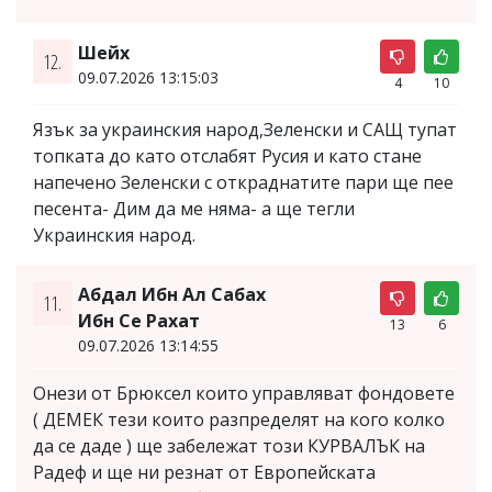
Шейх
12.
09.07.2026 13:15:03
4
10
Язък за украинския народ,Зеленски и САЩ тупат
топката до като отслабят Русия и като стане
напечено Зеленски с откраднатите пари ще пее
песента- Дим да ме няма- а ще тегли
Украинския народ.
Абдал Ибн Ал Сабах
11.
Ибн Се Рахат
13
6
09.07.2026 13:14:55
Онези от Брюксел които управляват фондовете
( ДЕМЕК тези които разпределят на кого колко
да се даде ) ще забележат този КУРВАЛЪК на
Радеф и ще ни резнат от Европейската