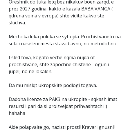
Oreshnik do tuka letq bez nikakuv boen zarqd, e
prez 2027 godina, kakto e kazala BABA VANGA (
qdrena voina v evropa) shte vidite kakvo ste
sluchva.
Mechoka leka poleka se sybujda. Prochistvaneto na
sela i naseleni mesta stava bavno, no metodichno.
I sled tova, kogato veche nqma nujda ot
prochistvane, shte zapochne chistene - ogun i
jupel, no ne lokalen.
Da mu mislqt ukropskite podlogi togava.
Dadoha licenze za PAK3 na ukropite - sqkash imat
resursi i pari da si proizvejdat prihvashtachi :)
hahaha
Aide polapvaite go, nazisti prosti! Kravari gnusni!