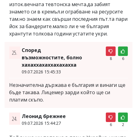
изток.вечната тевтонска мечта.да забият
знамето си в кремъл.и ограбване на ресурсите
там.но знаем как свърши последния път.та пари
йок за бандерите.малко ли е че българия
хрантути толкова години устатите укри.
Според
25.
възможностите, болно
8
6
хахаххахаххахахахха
09.07.2026 15:45:33
Незначителна държава е българия и винаги ще
бъде такава. Лицемер зарди който ще си
платим скъпо.
Леонид брежнее
24.
09.07.2026 15:44:27
6
2