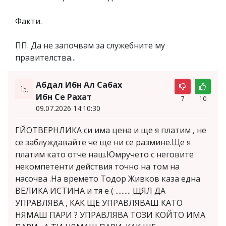
Факти.
ПП. Да не започвам за служебните му
правителства...
Абдал Ибн Ал Сабах
15.
Ибн Се Рахат
7
10
09.07.2026 14:10:30
ГЙОТВЕРНЛИКА си има цена и ще я платим , не
се заблуждавайте че ще ни се размине.Ще я
платим като отче наш.Юмручето с неговите
некомпетенти действия точно на том на
насочва .На времето Тодор Живков каза една
ВЕЛИКА ИСТИНА и тя е ( .......... ЩЯЛ ДА
УПРАВЛЯВА , КАК ЩЕ УПРАВЛЯВАШ КАТО
НЯМАШ ПАРИ ? УПРАВЛЯВА ТОЗИ КОЙТО ИМА