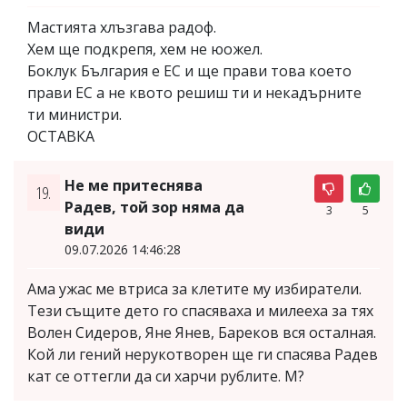
Мастията хлъзгава радоф.
Хем ще подкрепя, хем не юожел.
Боклук България е ЕС и ще прави това което
прави ЕС а не квото решиш ти и некадърните
ти министри.
ОСТАВКА
Не ме притеснява
19.
Радев, той зор няма да
3
5
види
09.07.2026 14:46:28
Ама ужас ме втриса за клетите му избиратели.
Тези същите дето го спасяваха и милееха за тях
Волен Сидеров, Яне Янев, Бареков вся осталная.
Кой ли гений нерукотворен ще ги спасява Радев
кат се оттегли да си харчи рублите. М?