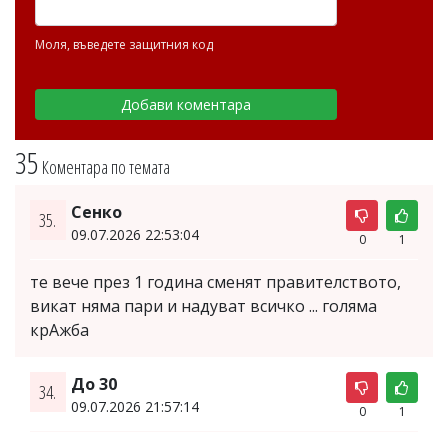
Моля, въведете защитния код
35
Коментара по темата
Сенко
35.
09.07.2026 22:53:04
0
1
те вече през 1 година сменят правителството,
викат няма пари и надуват всичко ... голяма
крАжба
До 30
34.
09.07.2026 21:57:14
0
1