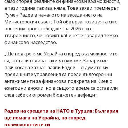
само според реалните си финансови възможности,
а тази година такива няма. Това заяви премиерът
Румен Радев в началото на заседанието на
Министерския съвет. Той обвърза позицията си с
внесения проектобюджет за 2026 г. и с
твърдението, че новият кабинет е заварил тежко
финансово наследство.
„Ще подкрепяме Украйна според възможностите
си, но тази година такива нямаме. Заварихме
плячкосана хазна“, заяви Радев. По думите му
предишните управления са поели дългосрочни
ангажименти за финансова подкрепа на Киев с
ежегодни вноски, но в същото време са оставили
след себе си огромен бюджетен дефицит.
Радев на срещата на НАТО в Турция: България
ще помага на Украйна, но според
възможностите си