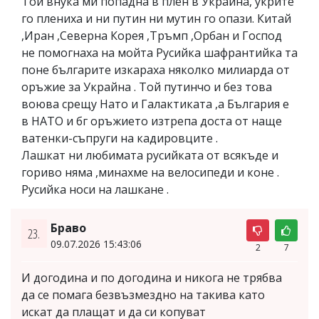
Той внука ми попадна в плен в Украйна, укрите
го плениха и ни путин ни мутин го опази. Китай
,Иран ,Северна Корея ,Тръмп ,Орбан и Господ
не помогнаха на мойта Русийка шафрантийка та
поне българите изкараха няколко милиарда от
оръжие за Украйна . Той путинчо и без това
воюва срещу Нато и Галактиката ,а България е
в НАТО и бг оръжието изтрепа доста от наще
ватенки-съпруги на кадировците .
Лашкат ни любимата русийката от всякъде и
гориво няма ,минахме на велосипеди и коне .
Русийка носи на лашкане .
Браво
23.
09.07.2026 15:43:06
2
7
И догодина и по догодина и никога не трябва
да се помага безвъзмездно на такива като
искат да плащат и да си копуват