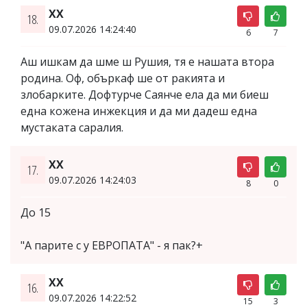
XX
18.
09.07.2026 14:24:40
6
7
Аш ишкам да шме ш Рушия, тя е нашата втора
родина. Оф, объркаф ше от ракията и
злобарките. Дофтурче Саянче ела да ми биеш
една кожена инжекция и да ми дадеш една
мустаката саралия.
ХХ
17.
09.07.2026 14:24:03
8
0
До 15
"А парите с у ЕВРОПАТА" - я пак?+
XX
16.
09.07.2026 14:22:52
15
3