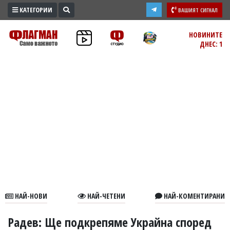
КАТЕГОРИИ
ВАШИЯТ СИГНАЛ
ПРОМО
НОВИНИТЕ
ДНЕС: 1
ЗОНА
ИЗБОРИ
2026
ПРАКТИЧНО
КУЛТУРА
ЗДРАВЕ
ПОЛИТИКА
ОБЩИНИ
ОБЩЕСТВО
ЛАЙФСТАЙЛ
НАЙ-НОВИ
НАЙ-ЧЕТЕНИ
НАЙ-КОМЕНТИРАНИ
ВОЙНАТА
В
Радев: Ще подкрепяме Украйна според