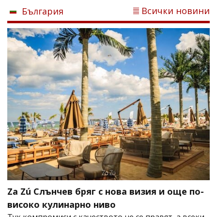
Всички новини
България
Za Zú Слънчев бряг с нова визия и още по-
високо кулинарно ниво
Тук компромиси с качеството не се правят, а всеки