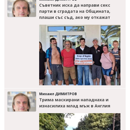
Съветник иска да направи секс
парти в сградата на Общината,
плаши със съд, ако му откажат
Михаил ДИМИТРОВ
Трима маскирани нападнаха и
изнасилиха млад мъж в Англия