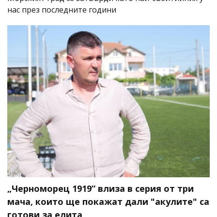
нас през последните години
„Черноморец 1919“ влиза в серия от три
мача, които ще покажат дали "акулите" са
готови за елита