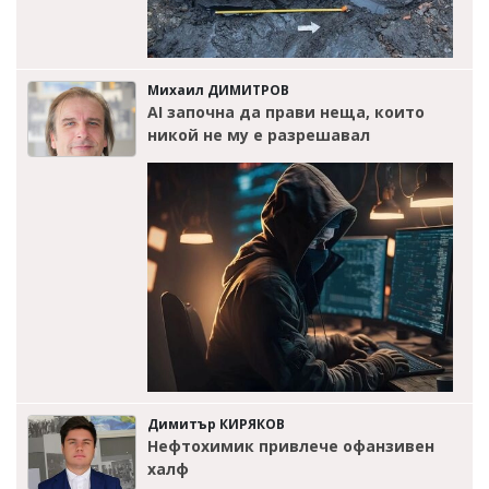
Михаил ДИМИТРОВ
AI започна да прави неща, които
никой не му е разрешавал
Димитър КИРЯКОВ
Нефтохимик привлече офанзивен
халф