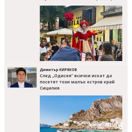
Димитър КИРЯКОВ
След „Одисея“ всички искат да
посетят този малък остров край
Сицилия