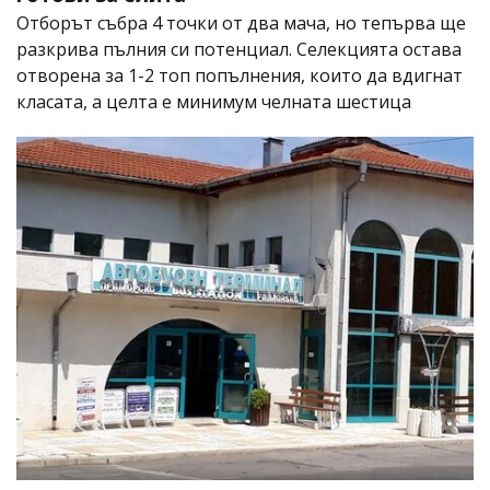
Отборът събра 4 точки от два мача, но тепърва ще
разкрива пълния си потенциал. Селекцията остава
отворена за 1-2 топ попълнения, които да вдигнат
класата, а целта е минимум челната шестица