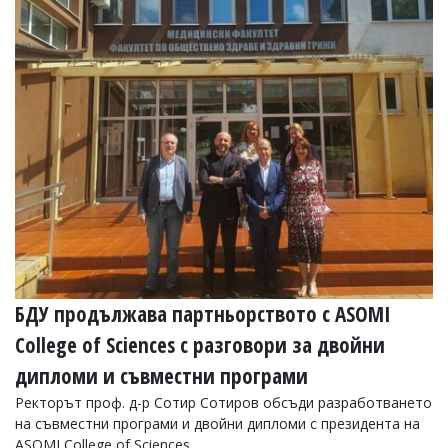
Коментарите
под
статиите
се
въвеждат
от
читателите
и
редакцията
не
носи
отговорност
за
тях!
Ако
откриете
БДУ продължава партньорството с ASOMI
обиден
за
College of Sciences с разговори за двойни
вас
коментар,
дипломи и съвместни програми
моля
сигнализирайте
Ректорът проф. д-р Сотир Сотиров обсъди разработването
ни!
на съвместни програми и двойни дипломи с президента на
ASOMI College of Sciences