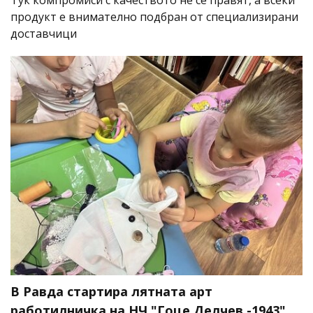
продукт е внимателно подбран от специализирани
доставчици
В Равда стартира лятната арт
работилничка на НЧ "Гоце Делчев -1943"