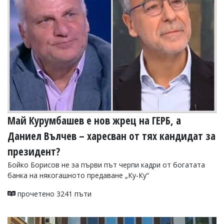
УКРАЙНА
СПОРТ
РАЗСЛЕДВАНЕ
БИЗНЕС
ЮГ
Управители:
Веселин
Василев,
Май Курумбашев е нов жрец на ГЕРБ, а
email:
v.vasilev@flagman.bg
Даниел Вълчев – харесван от тях кандидат за
Катя
Касабова,
президент?
еmail:
k.kassabova@flagman.bg
Бойко Борисов не за първи път черпи кадри от богатата
Главен
банка на някогашното предаване „Ку-Ку“
редактор:
Иван
прочетено 3241 пъти
Колев,
email:
office@flagman.bg