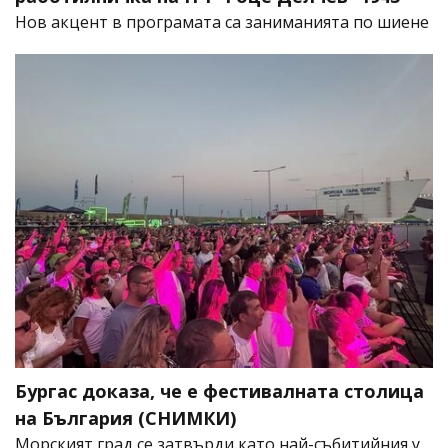
Нов акцент в програмата са заниманията по шиене
Бургас доказа, че е фестивалната столица
на България (СНИМКИ)
Морският град се затвърди като най-събитийния у