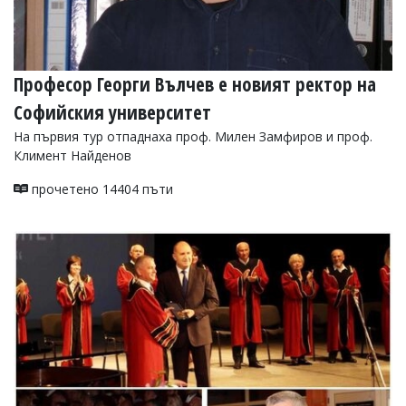
Професор Георги Вълчев е новият ректор на
Софийския университет
На първия тур отпаднаха проф. Милен Замфиров и проф.
Климент Найденов
прочетено 14404 пъти