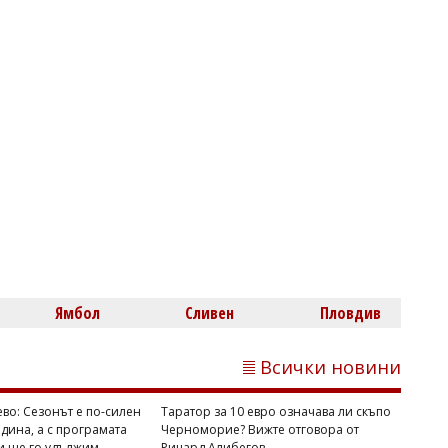
Михаил ДИМИТРОВ
Българският домат тръгва от нивата
за 80 цента, а в магазина стига 3,50
евро
Ямбол
Сливен
Пловдив
Всички новини
ево: Сезонът е по-силен
Таратор за 10 евро означава ли скъпо
дина, а с програмата
Черноморие? Вижте отговора от
и ще го удължим
Ричард Алибегов