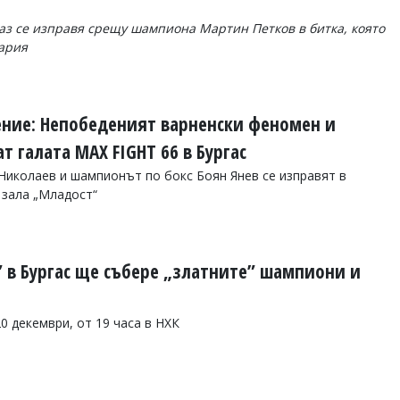
аз се изправя срещу шампиона Мартин Петков в битка, която
ария
ение: Непобеденият варненски феномен и
т галата MAX FIGHT 66 в Бургас
Николаев и шампионът по бокс Боян Янев се изправят в
 зала „Младост“
” в Бургас ще събере „златните” шампиони и
0 декември, от 19 часа в НХК