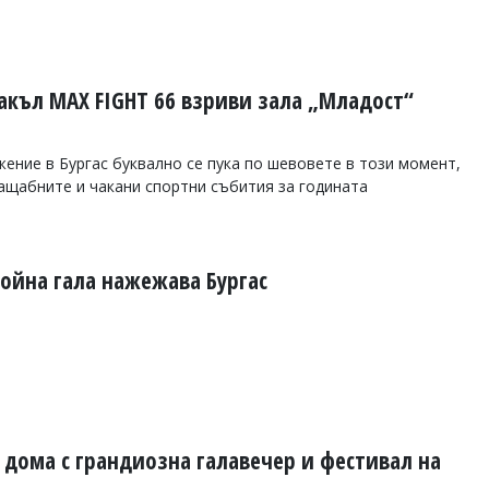
къл MAX FIGHT 66 взриви зала „Младост“
ние в Бургас буквално се пука по шевовете в този момент,
ащабните и чакани спортни събития за годината
бойна гала нажежава Бургас
 дома с грандиозна галавечер и фестивал на