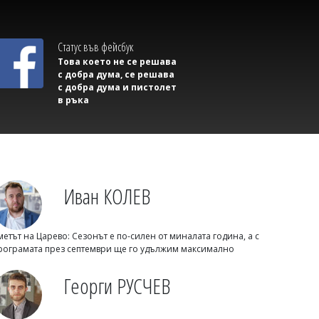
градуса
Статус във фейсбук
Това което не се решава
с добра дума, се решава
с добра дума и пистолет
в ръка
Иван КОЛЕВ
Михаил ДИМИТРОВ
ГЕРБ готви кандидата си за президент:
Името се очаква в началото на
септември
метът на Царево: Сезонът е по-силен от миналата година, а с
рограмата през септември ще го удължим максимално
Георги РУСЧЕВ