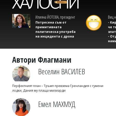
Илияна ЙОТОВА, президент
Виц н
Потресена съм от
- Ки
примитивната
че т
политическа употреба
злат
на инцидента с дрона
- От
нам
Автори Флагмани
Веселин ВАСИЛЕВ
Перфектният план – Тръмп превзема Гренландия с гумени
лодки, Дания му плаща милиарди
Емел МАХМУД