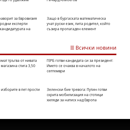
фаворит за Евровизия
Защо в бургаската математическа
Михаил ДИМИТРОВ
родни експерти
учат руски език, пита родител, който
Таратор за 10 евро означава ли скъпо
 кандидатурата на
съзира пропагаден елемент
Черноморие? Вижте отговора от
Ричард Алибегов
Всички новини
мат тръгва от нивата
ГЕРБ готви кандидата си за президент:
в магазина стига 3,50
Името се очаква в началото на
септември
 изборите в пет прости
Зеленски бие тревога: Путин готви
скрита мобилизация на стотици
хиляди за натиск над Европа
Михаил ДИМИТРОВ
Бургас спира тежките камиони в
жегите: Забраната влиза при 35