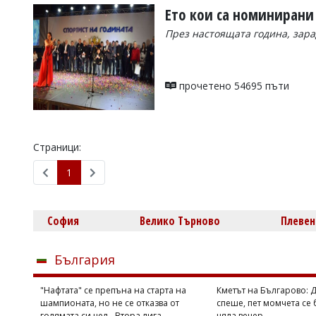
Ето кои са номинирани 
През настоящата година, зара
прочетено 54695 пъти
Страници:
1
София
Велико Търново
Плевен
България
"Нафтата" се препъна на старта на
Кметът на Българово: 
шампионата, но не се отказва от
спеше, пет момчета се 
голямата си цел - Втора лига
цяла вечер