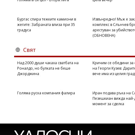
Бургас спира тежките камиони в
Извънредно! Мъж е зак
жегите: Забраната влиза при 35
комплекс в Слънчев бр
градуса
арестуван за убийствот
(ОБНОВЕНА)
Свят
Над 2000 души чакаха сватбата на
Кричим се обедини за 
Роналдо, но булката не беше
на Георги Кузев: Дарит
Джорджина
вече има из целия град
Голяма руска компания фалира
Иран подава ръка на С
Пезешкиан вижда най
момент за сделка