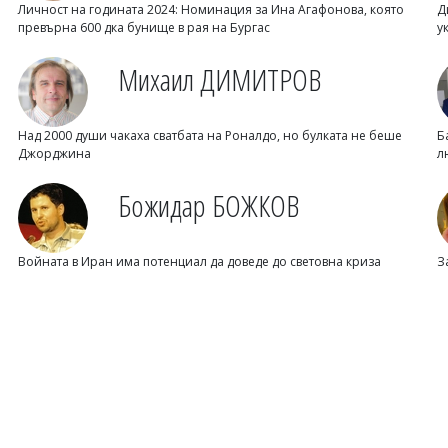
Личност на годината 2024: Номинация за Ина Агафонова, която
Д
превърна 600 дка бунище в рая на Бургас
у
Михаил ДИМИТРОВ
Над 2000 души чакаха сватбата на Роналдо, но булката не беше
Б
Джорджина
л
Божидар БОЖКОВ
Войната в Иран има потенциал да доведе до световна криза
З