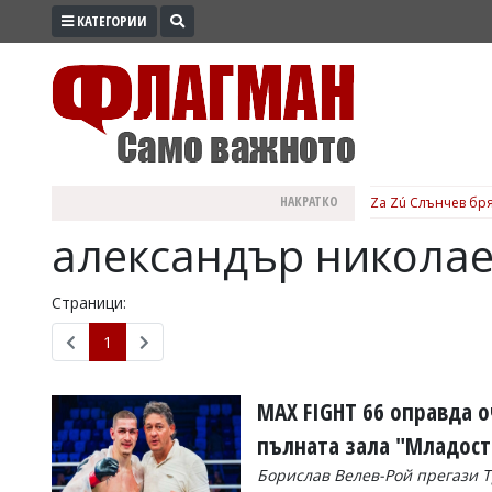
КАТЕГОРИИ
ПРОМО
ЗОНА
ИЗБОРИ
2026
ПРАКТИЧНО
НАКРАТКО
Za Zú Слънчев бря
КУЛТУРА
александър николае
ЗДРАВЕ
ПОЛИТИКА
Страници:
ОБЩИНИ
1
ОБЩЕСТВО
ЛАЙФСТАЙЛ
MAX FIGHT 66 оправда 
ВОЙНАТА
пълната зала "Младост"
В
Борислав Велев-Рой прегази Т