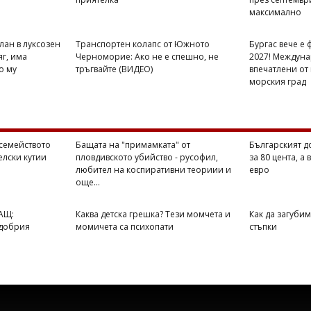
максимално
лан в луксозен
Транспортен колапс от Южното
Бургас вече е 
яг, има
Черноморие: Ако не е спешно, не
2027! Междуна
о му
тръгвайте (ВИДЕО)
впечатлени от
морския град
семейството
Бащата на "примамката" от
Българският до
елски кутии
пловдивското убийство - русофил,
за 80 цента, а 
любител на коспиративни теориии и
евро
още...
АЩ:
Каква детска грешка? Тези момчета и
Как да загубим
-добрия
момичета са психопати
стъпки