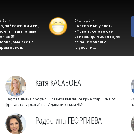
а деня
Виц на деня
ро, забелязъл ли си,
- Какво е мъдрост?
воята тъщата има
- Това е, когато сам
ен зъб?
стигаш до мисълта, че
давна, ама все не
се занимаваш с
ирам повод.
глупости...
Катя КАСАБОВА
Зад фалшивия профил С.Иванов във ФБ се крие старшина от
К
фрегатата „Дръзки” на IV дивизион към ВМС
п
Радостина ГЕОРГИЕВА