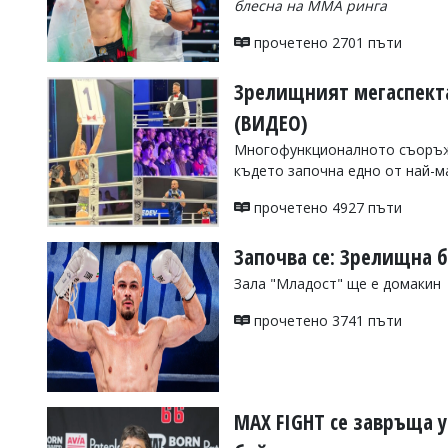
блесна на ММА ринга
УКРАЙНА
СПОРТ
прочетено 2701 пъти
РАЗСЛЕДВАНЕ
Зрелищният мегаспекта
БИЗНЕС
(ВИДЕО)
ЮГ
Многофункционалното съоръже
където започна едно от най-м
Управители:
Веселин
прочетено 4927 пъти
Василев,
email:
Започва се: Зрелищна 
v.vasilev@flagman.bg
Катя
Зала "Младост" ще е домакин
Касабова,
еmail:
k.kassabova@flagman.bg
прочетено 3741 пъти
Главен
редактор:
Иван
Колев,
email:
MAX FIGHT се завръща у
office@flagman.bg