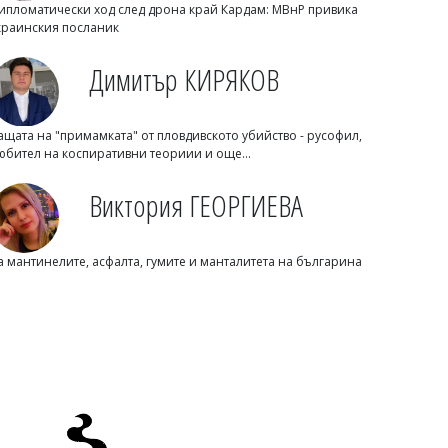
ипломатически ход след дрона край Кардам: МВнР привика
краинския посланик
Димитър КИРЯКОВ
ащата на "примамката" от пловдивското убийство - русофил,
Димитър КИРЯКОВ
юбител на коспиративни теориии и още...
Голяма руска компания фалира
Виктория ГЕОРГИЕВА
а мантинелите, асфалта, гумите и манталитета на българина
Михаил ДИМИТРОВ
Иран подава ръка на САЩ: Пезешкиан