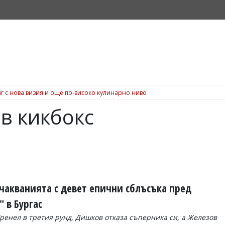
г с нова визия и още по-високо кулинарно ниво
в кикбокс
очакванията с девет епични сблъсъка пред
 в Бургас
ренел в третия рунд, Дишков отказа съперника си, а Железов