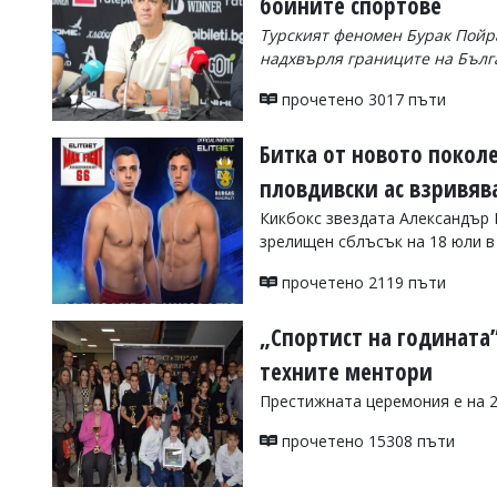
бойните спортове
Коментарите
Турският феномен Бурак Пойр
под
надхвърля границите на Бълг
статиите
се
прочетено 3017 пъти
въвеждат
от
читателите
Битка от новото покол
и
пловдивски ас взривява
редакцията
не
Кикбокс звездата Александър 
носи
зрелищен сблъсък на 18 юли в
отговорност
за
прочетено 2119 пъти
тях!
Ако
откриете
„Спортист на годината
обиден
за
техните ментори
вас
Престижната церемония е на 2
коментар,
моля
прочетено 15308 пъти
сигнализирайте
ни!