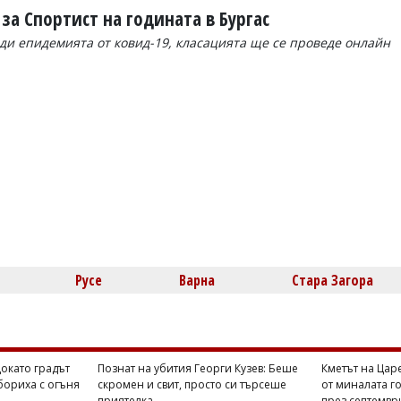
за Спортист на годината в Бургас
ди епидемията от ковид-19, класацията ще се проведе онлайн
Русе
Варна
Стара Загора
Докато градът
Познат на убития Георги Кузев: Беше
Кметът на Цар
бориха с огъня
скромен и свит, просто си търсеше
от миналата го
приятелка
през септемвр