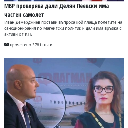
МВР проверява дали Делян Пеевски има
частен самолет
Иван Демерджиев постави въпроса кой плаща полетите на
санкционирания по Магнитски политик и дали има връзка с
активи от КТБ
прочетено 3781 пъти