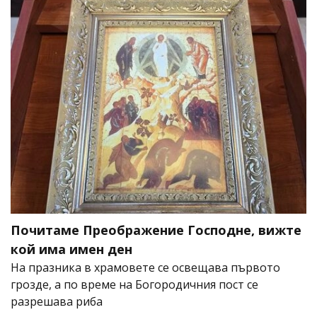
Почитаме Преображение Господне, вижте
кой има имен ден
На празника в храмовете се освещава първото
грозде, а по време на Богородичния пост се
разрешава риба