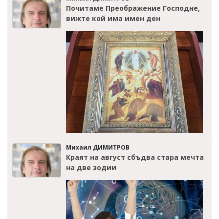
Почитаме Преображение Господне,
вижте кой има имен ден
Михаил ДИМИТРОВ
Краят на август сбъдва стара мечта
на две зодии