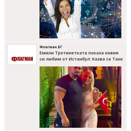
Флагман.БГ
Емили Тротинетката показа новия
си любим от Истанбул: Казва се Танк