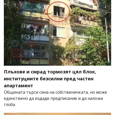
Плъхове и смрад тормозят цял блок,
институциите безсилни пред частен
апартамент
Общината търси сина на собственичката, но може
единствено да издаде предписание и да наложи
глоба