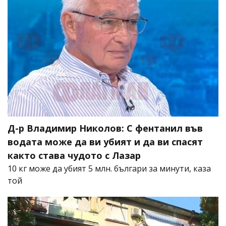
Д-р Владимир Николов: С фентанил във
водата може да ви убият и да ви спасят
както става чудото с Лазар
10 кг може да убият 5 млн. българи за минути, каза
той