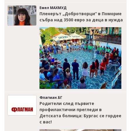
Емел МАХМУД
Пленерът „Добротворци“ в Поморие
събра над 3500 евро за деца в нужда
Флагман.БГ
Родители след първите
профилактични прегледи в
Детската болница: Бургас се гордее
с вас!