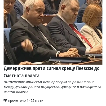
УКРАЙНА
СПОРТ
РАЗСЛЕДВАНЕ
БИЗНЕС
ЮГ
Управители:
Веселин
Василев,
email:
v.vasilev@flagman.bg
Катя
Демерджиев прати сигнал срещу Пеевски до
Касабова,
еmail:
k.kassabova@flagman.bg
Сметната палата
Главен
Вътрешният министър иска проверка за разминаване
редактор:
между декларираното имущество, доходите и разходите за
Иван
частни полети
Колев,
email:
прочетено 1425 пъти
office@flagman.bg