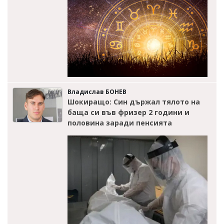
Владислав БОНЕВ
Шокиращо: Син държал тялото на
баща си във фризер 2 години и
половина заради пенсията