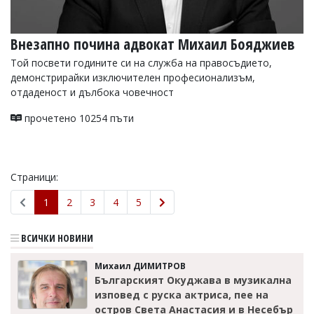
Внезапно почина адвокат Михаил Бояджиев
Той посвети годините си на служба на правосъдието,
демонстрирайки изключителен професионализъм,
отдаденост и дълбока човечност
прочетено 10254 пъти
Страници:
1
2
3
4
5
ВСИЧКИ НОВИНИ
Михаил ДИМИТРОВ
Българският Окуджава в музикална
изповед с руска актриса, пее на
остров Света Анастасия и в Несебър