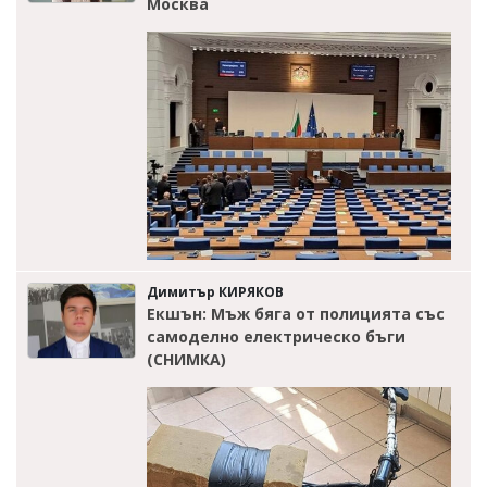
Москва
Димитър КИРЯКОВ
Екшън: Мъж бяга от полицията със
самоделно електрическо бъги
(СНИМКА)