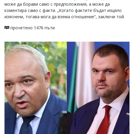
може да борави само с предположения, а може да
коментира само с факти. „Когато фактите бъдат изцяло
изяснени, тогава мога да взема отношение“, заключи той.
прочетено 1476 пъти