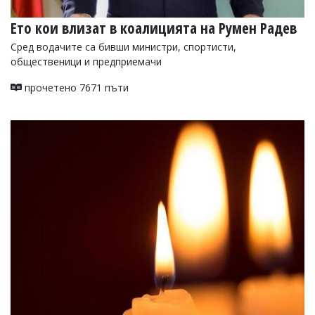
Eто кои влизат в коалицията на Румен Радев
Сред водачите са бивши министри, спортисти,
общественици и предприемачи
прочетено 7671 пъти