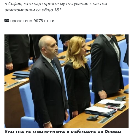
в София, като чартърните му пътувания с частни
авиокомпании са общо 181
прочетено 9078 пъти
Кои ще са министрите в кабинета на Румен