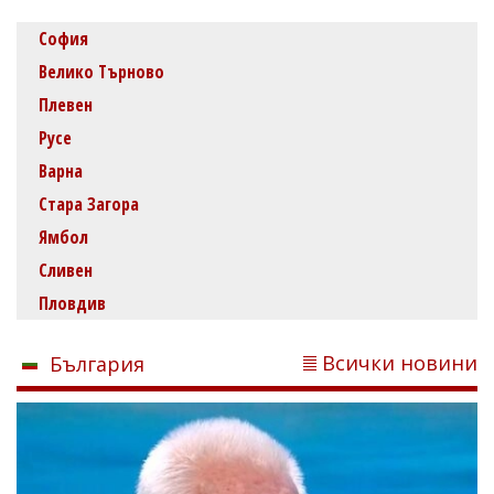
София
Велико Търново
Плевен
Русе
Варна
Стара Загора
Ямбол
Сливен
Пловдив
Всички новини
България