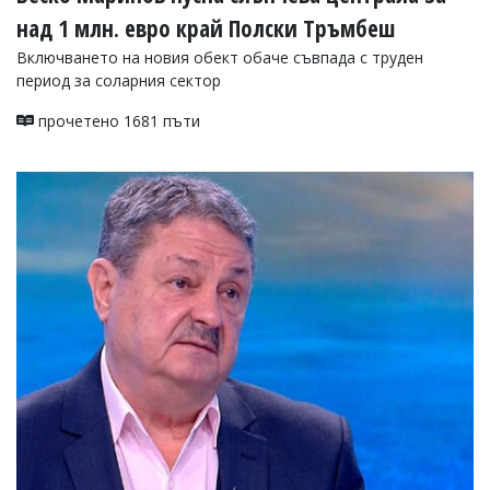
над 1 млн. евро край Полски Тръмбеш
Включването на новия обект обаче съвпада с труден
период за соларния сектор
прочетено 1681 пъти