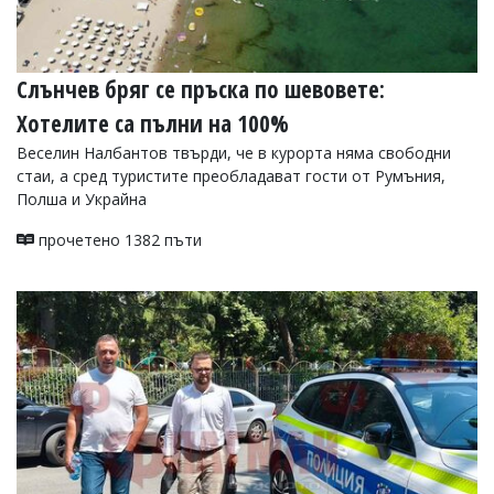
Слънчев бряг се пръска по шевовете:
Хотелите са пълни на 100%
Веселин Налбантов твърди, че в курорта няма свободни
стаи, а сред туристите преобладават гости от Румъния,
Полша и Украйна
прочетено 1382 пъти