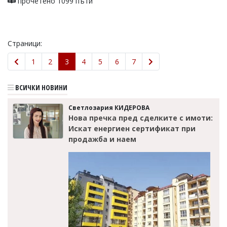
прочетено 1099 пъти
Страници:
1
2
3
4
5
6
7
ВСИЧКИ НОВИНИ
Светлозария КИДЕРОВА
Нова пречка пред сделките с имоти:
Искат енергиен сертификат при
продажба и наем