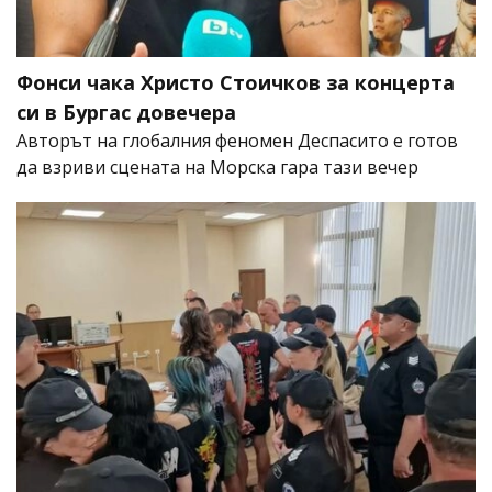
Фонси чака Христо Стоичков за концерта
си в Бургас довечера
Авторът на глобалния феномен Деспасито е готов
да взриви сцената на Морска гара тази вечер