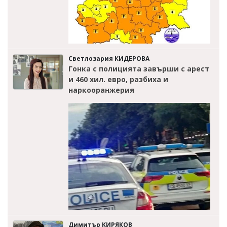
Светлозария КИДЕРОВА
Гонка с полицията завърши с арест
и 460 хил. евро, разбиха и
наркооранжерия
Димитър КИРЯКОВ