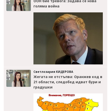
ООН бие тревога: Задава се нова
голяма война
Светлозария КИДЕРОВА
Жегата не отстъпва: Оранжев код в
21 области, следобед идват бури и
градушки