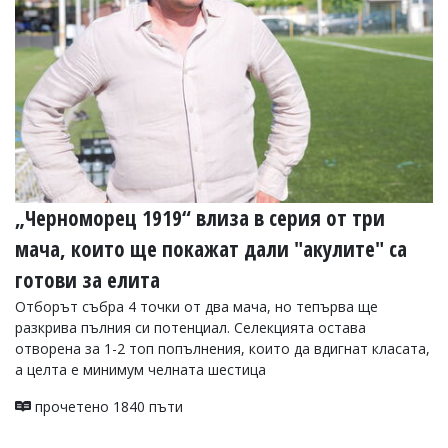
„Черноморец 1919“ влиза в серия от три
мача, които ще покажат дали "акулите" са
готови за елита
Отборът събра 4 точки от два мача, но тепърва ще
разкрива пълния си потенциал. Селекцията остава
отворена за 1-2 топ попълнения, които да вдигнат класата,
а целта е минимум челната шестица
прочетено 1840 пъти