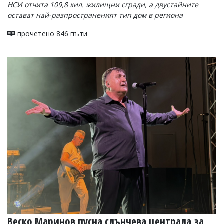
НСИ отчита 109,8 хил. жилищни сгради, а двустайните
остават най-разпространеният тип дом в региона
прочетено 846 пъти
Веско Маринов пусна слънчева централа за