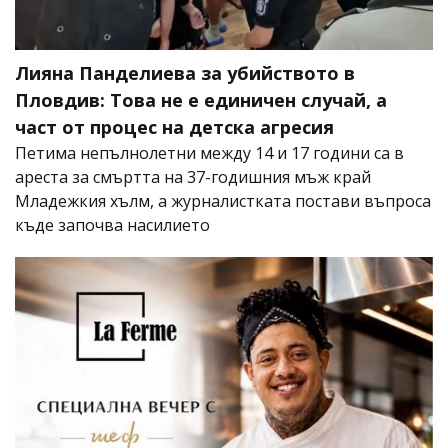
Лияна Панделиева за убийството в
Пловдив: Това не е единичен случай, а
част от процес на детска агресия
Петима непълнолетни между 14 и 17 години са в
ареста за смъртта на 37-годишния мъж край
Младежкия хълм, а журналистката постави въпроса
къде започва насилието