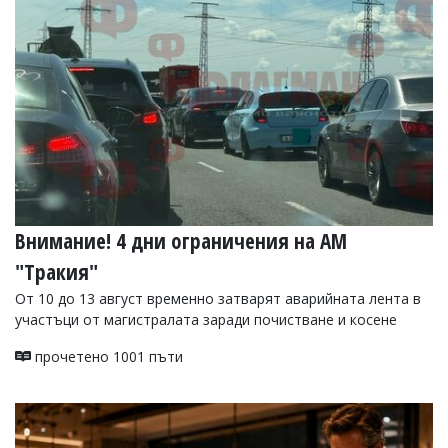
УКРАЙНА
СПОРТ
РАЗСЛЕДВАНЕ
БИЗНЕС
ЮГ
Управители:
Веселин
Василев,
Внимание! 4 дни ограничения на АМ
email:
v.vasilev@flagman.bg
"Тракия"
Катя
Касабова,
От 10 до 13 август временно затварят аварийната лента в
еmail:
k.kassabova@flagman.bg
участъци от магистралата заради почистване и косене
Главен
прочетено 1001 пъти
редактор:
Иван
Колев,
email:
office@flagman.bg