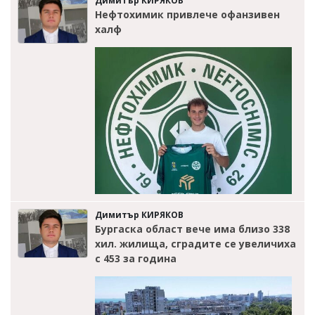
Димитър КИРЯКОВ
Нефтохимик привлече офанзивен
халф
Димитър КИРЯКОВ
Бургаска област вече има близо 338
хил. жилища, сградите се увеличиха
с 453 за година