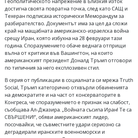
Геополитическото напрежение в Близкия изток
достигна своята повратна точка, след като САЩ и
Техеран подписаха исторически Меморандум за
разбирателство. Документът има за цел да сложи
край на мащабната американско-израелска война
срещу Иран, която избухна на 28 февруари тази
година. Споразумението обаче веднага отприщи
вълна от критики във Вашингтон, на които
американският президент Доналд Тръмп отговори
по типичния за него експлозивен стил.
В серия от публикации в социалната си мрежа Truth
Social, Тръмп категорично отхвърли обвиненията
на демократите и на част от консерваторите в
Конгреса, че споразумението е признак на слабост,
съобщава Ал-Джазира. „Войната съсипа Иран! Те са
СВЪРШЕНИ!“, обяви американският лидер,
посочвайки, че съвместните удари сериозно са
деградирали иранските военноморски и