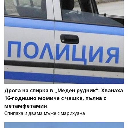
Дрога на спирка в „Меден рудник“: Хванаха
16-годишно момиче с чашка, пълна с
метамфетамин
Спипаха и двама мъже с марихуана