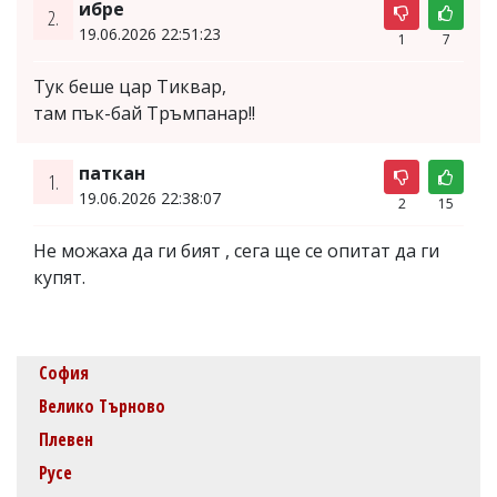
ибре
2.
19.06.2026 22:51:23
1
7
Тук беше цар Тиквар,
там пък-бай Тръмпанар!!
паткан
1.
19.06.2026 22:38:07
2
15
Не можаха да ги бият , сега ще се опитат да ги
купят.
София
Велико Търново
Плевен
Русе