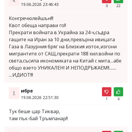
19.06.2026 23:46:43
0
22
Конгречюлейшън!!!
Квот обеща направи го!!
Прекрати войната в Украйна за 24 ч,съдра
гащите на Иран за 10 дни,превърна ивицата
Газа в Лазурния бряг на Близкия изток,изгони
мигрантите от САЩ,прекрати 188 хил.войни по
света,съсипа икономиката на Китай с мита....абе
общо взето УНИКАЛЕН! И НЕПОДРЪЖАЕМ!!........
....ИДИОТ!!!
ибре
3.
19.06.2026 22:51:30
1
6
Тук беше цар Тиквар,
там пък-бай Тръмпанар!!