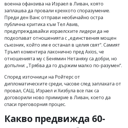
военна офанзива на Израел в Ливан, която
заплашва да провали крехкото споразумение.
Преди ден Ванс отправи необичайно остра
публична критика към Тел Авив,
предупреждавайки израелските лидери да не
подкопават отношенията с „единствения мощен
съюзник, който им е останал в целия свят“. Самият
Тръмп коментира лаконично пред Axios, че
отношенията му с Бенямин Нетаняху са добри, но
допълни: „Трябва да го държим малко по-разумен“.
Според източници на Ройтерс от
дипломатическите среди, часове след заплахата от
провал, САЩ, Израел и Хизбула все пак са
договорили ново примирие в Ливан, което да
спаси преговорния процес.
Какво предвижда 60-