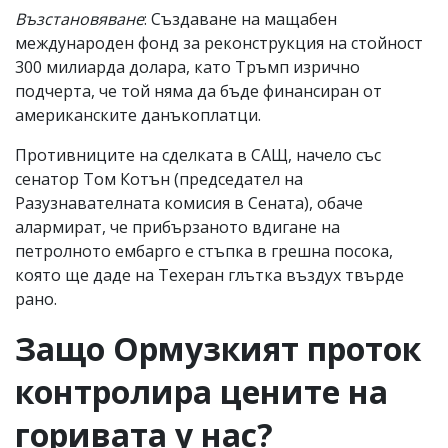
Възстановяване
: Създаване на мащабен
международен фонд за реконструкция на стойност
300 милиарда долара, като Тръмп изрично
подчерта, че той няма да бъде финансиран от
американските данъкоплатци.
Противниците на сделката в САЩ, начело със
сенатор Том Котън (председател на
Разузнавателната комисия в Сената), обаче
алармират, че прибързаното вдигане на
петролното ембарго е стъпка в грешна посока,
която ще даде на Техеран глътка въздух твърде
рано.
Защо Ормузкият проток
контролира цените на
горивата у нас?