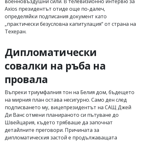
военновъздушни сили. В телевизионно интервю за
Axios президентът отиде още по-далеч,
определяйки подписания документ като
„практически безусловна капитулация“ от страна на
Техеран.
Дипломатически
совалки на ръба на
провала
Въпреки триумфалния тон на Белия дом, бъдещето
на мирния план остава несигурно. Само ден след
подписването му, вицепрезидентът на САЩ Джей
Ди Ванс отмени планираното си пътуване до
Швейцария, където трябваше да започнат
детайлните преговори. Причината за
дипломатическия застой е продължаващата