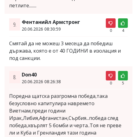
петлите........
Фентанийл Армстронг
9.
20.06.2026 08:30:59
0
4
Смятай да не можеш 3 месеца да победиш
държава, която е от 40 ГОДИНИ в изолация и
под санкции.
Don40
8.
20.06.2026 08:26:38
0
5
Поредна щатска разгромна победа,така
безусловно капитулира навремето
Виетнам,преди години
Ирак,Либия,Афганистан,Сърбия...победа след
победа,хвърлят 5 бомби и черта..Тоя не преве
ли и Куба и Гренландия тази година