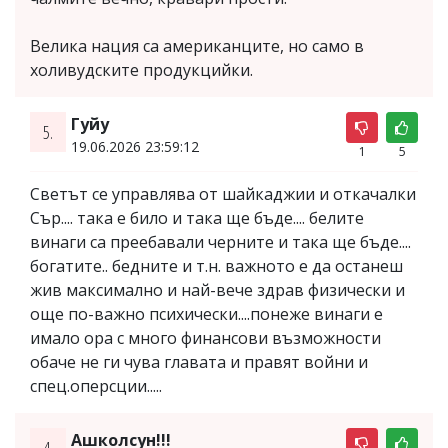
Велика нация са американците, но само в
холивудските продукцийки.
Гуйу
5.
19.06.2026 23:59:12
1
5
Светът се управлява от шайкаджии и откачалки
Сър.... така е било и така ще бъде.... белите
винаги са преебавали черните и така ще бъде....
богатите.. бедните и т.н. важното е да останеш
жив максимално и най-вече здрав физически и
още по-важно психически....понеже винаги е
имало ора с много финансови възможности
обаче не ги чува главата и правят войни и
спец.оперсции.....
Ашколсун!!!
4.