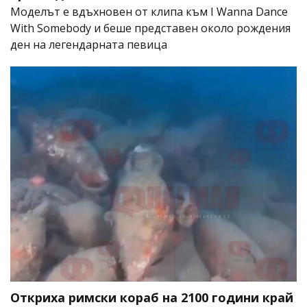
Моделът е вдъхновен от клипа към I Wanna Dance
With Somebody и беше представен около рождения
ден на легендарната певица
Откриха римски кораб на 2100 години край