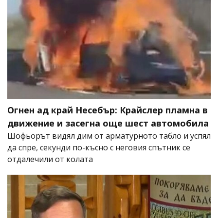
Огнен ад край Несебър: Крайслер пламна в
движение и засегна още шест автомобила
Шофьорът видял дим от арматурното табло и успял
да спре, секунди по-късно с неговия спътник се
отдалечили от колата