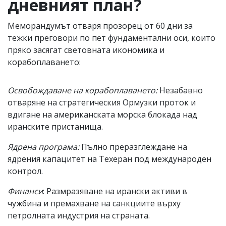
дневният план?
Меморандумът отваря прозорец от 60 дни за
тежки преговори по пет фундаментални оси, които
пряко засягат световната икономика и
корабоплаването:
Освобождаване на корабоплаването:
Незабавно
отваряне на стратегическия Ормузки проток и
вдигане на американската морска блокада над
иранските пристанища.
Ядрена програма:
Пълно преразглеждане на
ядрения капацитет на Техеран под международен
контрол.
Финанси
: Размразяване на ирански активи в
чужбина и премахване на санкциите върху
петролната индустрия на страната.