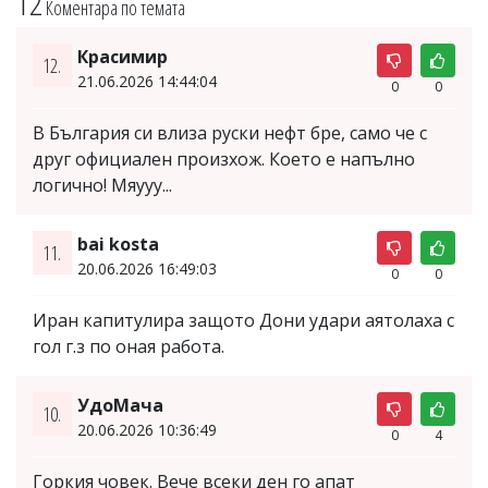
12
Коментара по темата
Красимир
12.
21.06.2026 14:44:04
0
0
В България си влиза руски нефт бре, само че с
друг официален произхож. Което е напълно
логично! Мяууу...
bai kosta
11.
20.06.2026 16:49:03
0
0
Иран капитулира защото Дони удари аятолаха с
гол г.з по оная работа.
УдоМача
10.
20.06.2026 10:36:49
0
4
Горкия човек. Вече всеки ден го апат