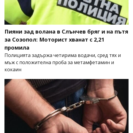
Пияни зад волана в Слънчев бряг и на пътя
за Созопол: Моторист хванат с 2,21
промила
Полицията задържа четирима водачи, сред тях и
мъж с положителна проба за метамфетамин и
кокаин