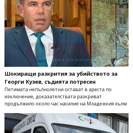
Шокиращи разкрития за убийството за
Георги Кузев, съдията потресен
Петимата непълнолетни остават в ареста по
изключение, доказателствата разкриват
продължило около час насилие на Младежкия хълм