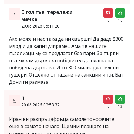
С гол гъз, таралежи
7.
мачка
0
10
20.06.2026 05:11:20
Ако може и нас така да ни свърши! Да даде $300
млрд и да капитулираме... Ама те нашите
гъзолизци му се предлагат без пари. За първи
път чувам държава победител да плаща на
победена държава. И то 300 милиарда зелени
гущери. Отделно отпадане на санкции и т.н. Бат
Дони ги размаза
:)
6.
20.06.2026 02:53:32
0
13
Иран ви разпръцафръца самолетоносачите
още в самото начало. Щемим плащате на
чалмите вечно, кравари прости.