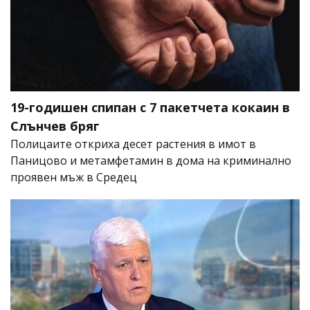
19-годишен спипан с 7 пакетчета кокаин в
Слънчев бряг
Полицаите откриха десет растения в имот в
Паницово и метамфетамин в дома на криминално
проявен мъж в Средец