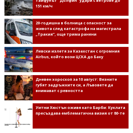
тайфунът "Долфин" удари с ветрове до
151 км/ч
20-годишна в болница с опасност за
живота след катастрофа на магистрала
„Тракия“, още трима ранени
Левски излетя за Казахстан с огромния
Airbus, който вози ЦСКА до Баку
Дневен хороскоп за 10 август: Везните
губят задръжките си, а Лъвовете да
внимават с ревността
Уитни Хюстън оживя като Барби: Куклата
пресъздава емблематична визия от 80-те