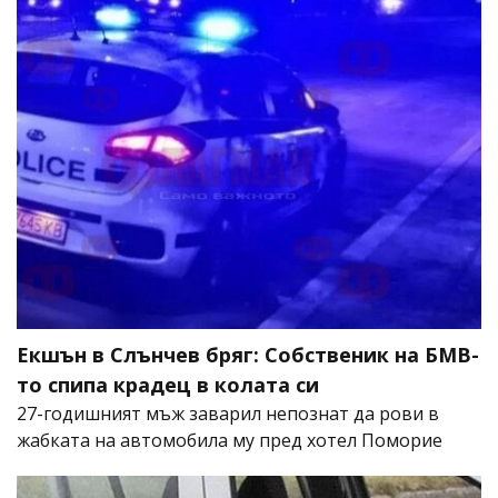
Екшън в Слънчев бряг: Собственик на БМВ-
то спипа крадец в колата си
27-годишният мъж заварил непознат да рови в
жабката на автомобила му пред хотел Поморие