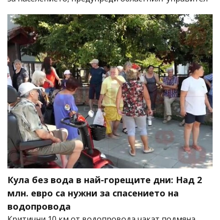
Кула без вода в най-горещите дни: Над 2
млн. евро са нужни за спасението на
водопровода
Критични 10 км от водопровода чакат подмяна