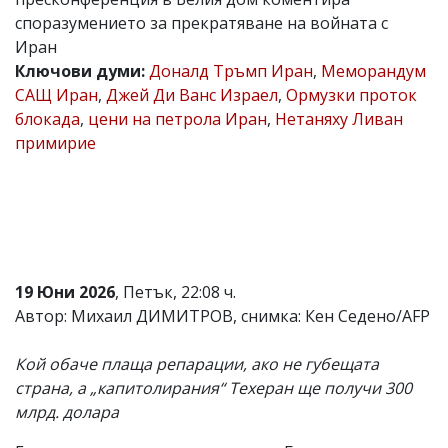
споразумението за прекратяване на войната с
Коментарите
под
Иран
статиите
Ключови думи:
Доналд Тръмп Иран
,
Меморандум
се
САЩ Иран
,
Джей Ди Ванс Израел
,
Ормузки проток
въвеждат
от
блокада
,
цени на петрола Иран
,
Нетаняху Ливан
читателите
примирие
и
редакцията
не
носи
отговорност
за
тях!
Ако
19 Юни 2026
, Петък, 22:08 ч.
откриете
обиден
Автор: Михаил ДИМИТРОВ, снимка: Кен Седено/AFP
за
вас
Кой обаче плаща репарации, ако не губещата
коментар,
моля
страна, а „капитолирания“ Техеран ще получи 300
сигнализирайте
млрд. долара
ни!