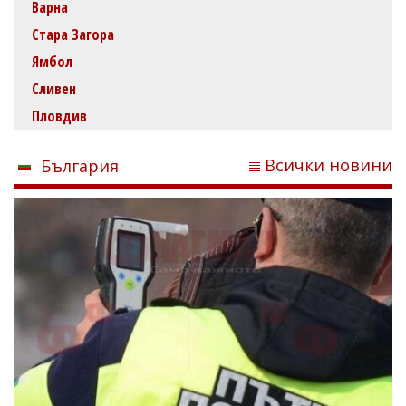
Варна
Стара Загора
Ямбол
Сливен
Пловдив
Всички новини
България