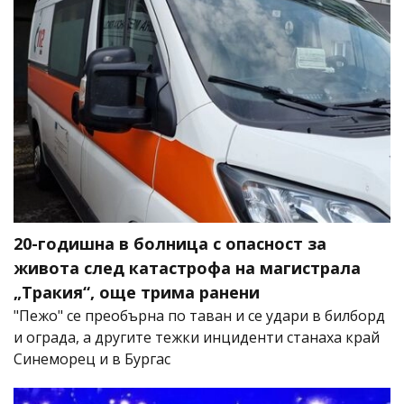
20-годишна в болница с опасност за
живота след катастрофа на магистрала
„Тракия“, още трима ранени
"Пежо" се преобърна по таван и се удари в билборд
и ограда, а другите тежки инциденти станаха край
Синеморец и в Бургас