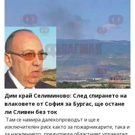
Дим край Селиминово: След спирането на
влаковете от София за Бургас, ще остане
ли Сливен без ток
Там се намира далекопроводът и ще е
изключителен риск както за пожарникарите, така и
за населението, предупреди областният управител