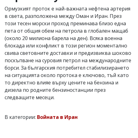
Ормузкият проток е най-важната нефтена артерия
в света, разположена между Оман и Иран. През
този тесен морски проход преминава близо една
пета от общия обем на петрола в глобален мащаб
(около 20 милиона барела на ден). Всяка военна
блокада или конфликт в този регион моментално
свива световните доставки и предизвиква шоково
поскъпване на суровия петрол на международните
борси. За българския потребител стабилизирането
на ситуацията около протока е ключово, тъй като
то директно влияе върху цените на бензина и
дизела по родните бензиностанции през
следващите месеци.
В категории:
Войната в Иран