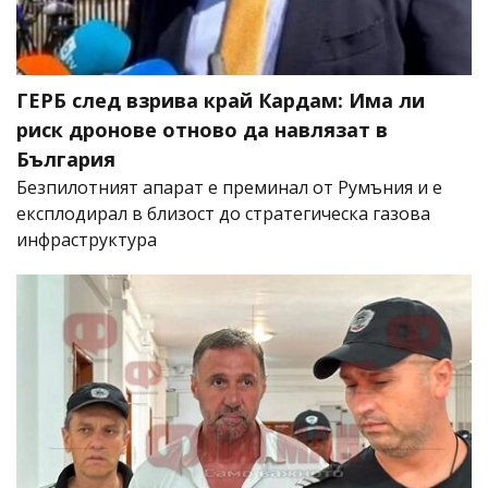
ГЕРБ след взрива край Кардам: Има ли
риск дронове отново да навлязат в
България
Безпилотният апарат е преминал от Румъния и е
експлодирал в близост до стратегическа газова
инфраструктура