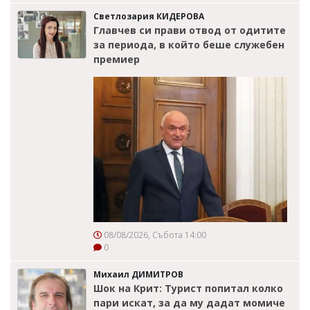
Светлозария КИДЕРОВА
Главчев си прави отвод от одитите
за периода, в който беше служебен
премиер
08/08/2026, Събота 14:00
0
Михаил ДИМИТРОВ
Шок на Крит: Турист попитал колко
пари искат, за да му дадат момиче