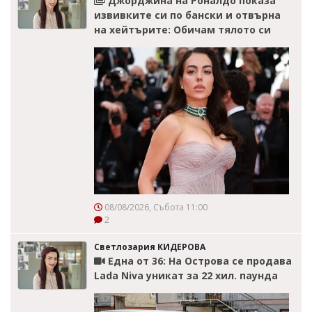
Джорджина на Роналдо показа
извивките си по бански и отвърна
на хейтърите: Обичам тялото си
08/08/2026, Събота 11:00
2
Светлозария КИДЕРОВА
Една от 36: На Острова се продава
Lada Niva уникат за 22 хил. паунда