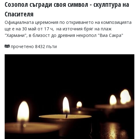
Созопол съгради своя символ - скулптура на
Спасителя
Официалната церемония по откриването на композицията
ще е на 30 май от 17 ч, на източния бряг на плаж
"Хармани", в близост до древния некропол "Виа Сакра"
прочетено 8432 пъти