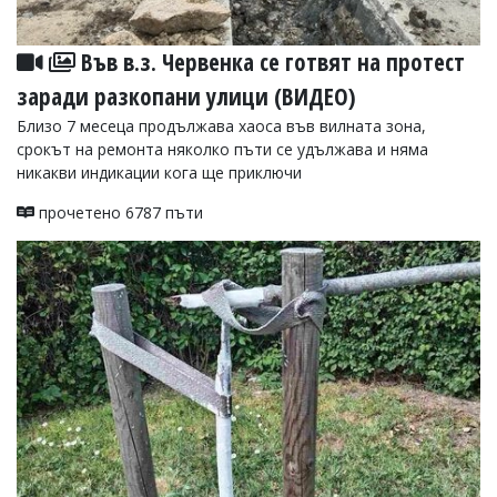
Във в.з. Червенка се готвят на протест
заради разкопани улици (ВИДЕО)
Близо 7 месеца продължава хаоса във вилната зона,
срокът на ремонта няколко пъти се удължава и няма
никакви индикации кога ще приключи
прочетено 6787 пъти