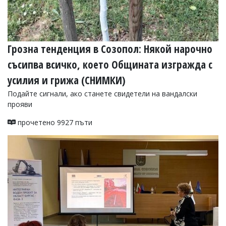
Грозна тенденция в Созопол: Някой нарочно
съсипва всичко, което Общината изгражда с
усилия и грижа (СНИМКИ)
Подайте сигнали, ако станете свидетели на вандалски
прояви
прочетено 9927 пъти