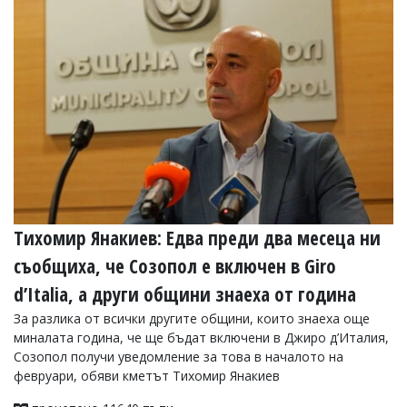
Тихомир Янакиев: Едва преди два месеца ни
съобщиха, че Созопол е включен в Giro
d’Italia, а други общини знаеха от година
За разлика от всички другите общини, които знаеха още
миналата година, че ще бъдат включени в Джиро д’Италия,
Созопол получи уведомление за това в началото на
февруари, обяви кметът Тихомир Янакиев