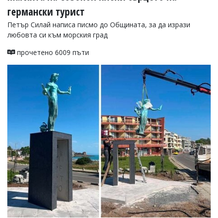
германски турист
Коментарите
под
Петър Силай написа писмо до Общината, за да изрази
статиите
любовта си към морския град
се
въвеждат
прочетено 6009 пъти
от
читателите
и
редакцията
не
носи
отговорност
за
тях!
Ако
откриете
обиден
за
вас
коментар,
моля
сигнализирайте
ни!