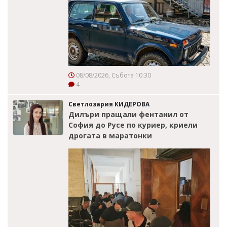
08/08/2026, Събота 10:30
4
Светлозария КИДЕРОВА
Дилъри пращали фентанил от
София до Русе по куриер, криели
дрогата в маратонки