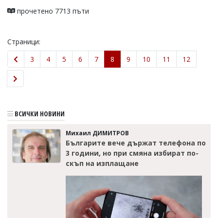
прочетено 7713 пъти
Страници:
3
4
5
6
7
8
9
10
11
12
ВСИЧКИ НОВИНИ
Михаил ДИМИТРОВ
Българите вече държат телефона по
3 години, но при смяна избират по-
скъп на изплащане