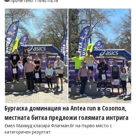
прочетено 11640 пъти
Бургаска доминация на Antea run в Созопол,
местната битка предложи голямата интрига
Емел Махмуд класира Флагман.бг на първо място с
категоричен резултат