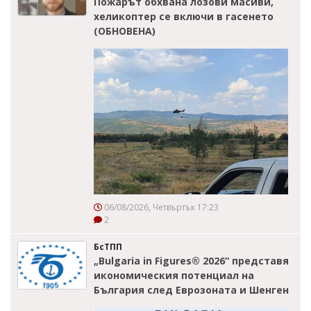
Пожарът обхвана лозови масиви,
хеликоптер се включи в гасенето
(ОБНОВЕНА)
06/08/2026, Четвъртък 17:23
2
БсТПП
„Bulgaria in Figures® 2026“ представя
икономическия потенциал на
България след Еврозоната и Шенген