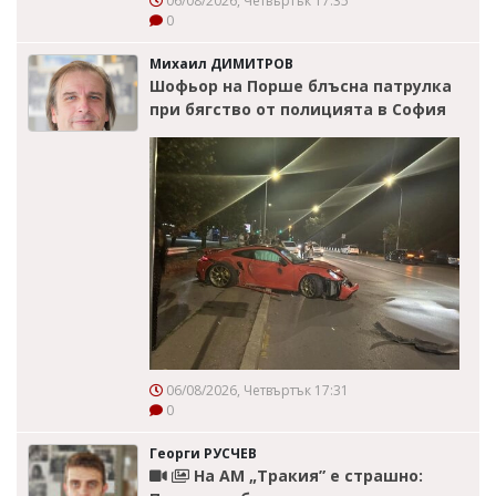
06/08/2026, Четвъртък 17:35
0
Михаил ДИМИТРОВ
Шофьор на Порше блъсна патрулка
при бягство от полицията в София
06/08/2026, Четвъртък 17:31
0
Георги РУСЧЕВ
На АМ „Тракия” е страшно: