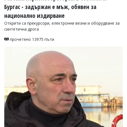
Бургас - задържан е мъж, обявен за
Коментарите
под
национално издирване
статиите
се
Открити са прекурсори, електронни везни и оборудване за
въвеждат
синтетична дрога
от
читателите
прочетено 13975 пъти
и
редакцията
не
носи
отговорност
за
тях!
Ако
откриете
обиден
за
вас
коментар,
моля
сигнализирайте
ни!