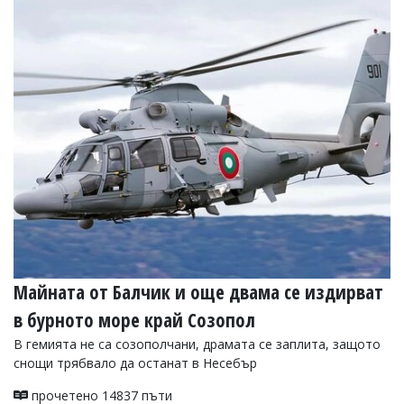
Майната от Балчик и още двама се издирват
в бурното море край Созопол
В гемията не са созополчани, драмата се заплита, защото
снощи трябвало да останат в Несебър
прочетено 14837 пъти