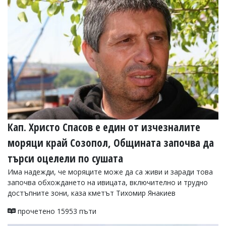
Кап. Христо Спасов е един от изчезналите
моряци край Созопол, Общината започва да
търси оцелели по сушата
Има надежди, че моряците може да са живи и заради това
започва обхождането на ивицата, включително и трудно
достъпните зони, каза кметът Тихомир Янакиев
прочетено 15953 пъти