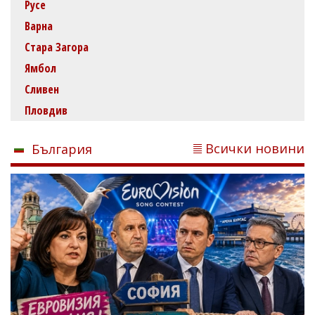
Русе
Варна
Стара Загора
Ямбол
Сливен
Пловдив
Всички новини
България