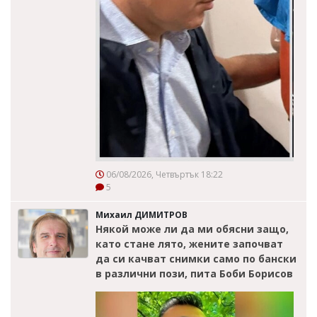
06/08/2026, Четвъртък 18:22
5
Михаил ДИМИТРОВ
Някой може ли да ми обясни защо,
като стане лято, жените започват
да си качват снимки само по бански
в различни пози, пита Боби Борисов