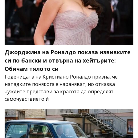
Джорджина на Роналдо показа извивките
си по бански и отвърна на хейтърите:
Обичам тялото си
Годеницата на Кристиано Роналдо призна, че
нападките понякога я нараняват, но отказва
чуждите представи за красота да определят
самочувствието ѝ