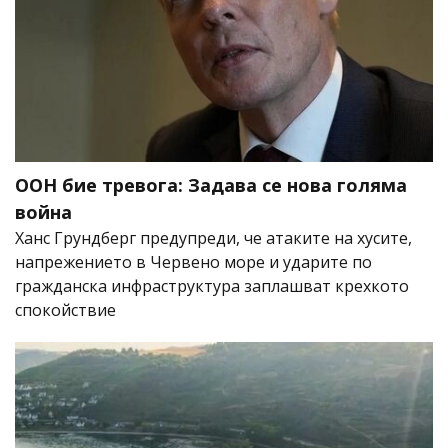
ООН бие тревога: Задава се нова голяма
война
Ханс Грундберг предупреди, че атаките на хусите,
напрежението в Червено море и ударите по
гражданска инфраструктура заплашват крехкото
спокойствие