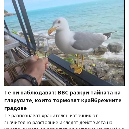
Те ни наблюдават: BBC разкри тайната на
гларусите, които тормозят крайбрежните
градове
Те разпознават хранителен източник от
значително разстояние и следят действията на