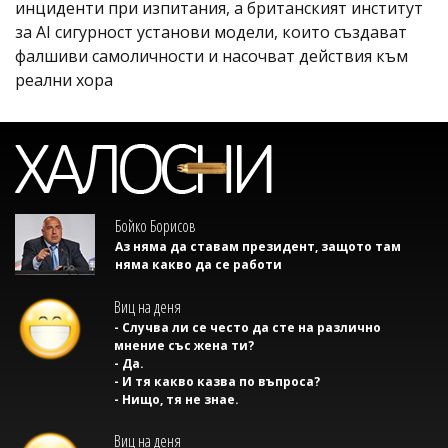
инциденти при изпитания, а британският институт
за AI сигурност установи модели, които създават
фалшиви самоличности и насочват действия към
реални хора
Бойко Борисов
Аз няма да ставам президент, защото там
няма какво да се работи
Виц на деня
- Случва ли се често да сте на различно
мнение със жена ти?
- Да.
- И тя какво казва по въпроса?
- Нищо, тя не знае.
Виц на деня