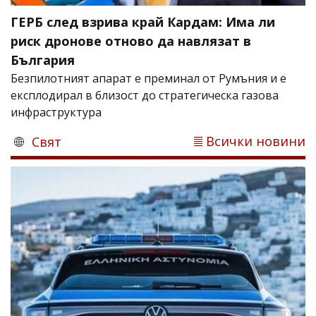
ГЕРБ след взрива край Кардам: Има ли
риск дронове отново да навлязат в
България
Безпилотният апарат е преминал от Румъния и е
експлодирал в близост до стратегическа газова
инфраструктура
Всички новини
Свят