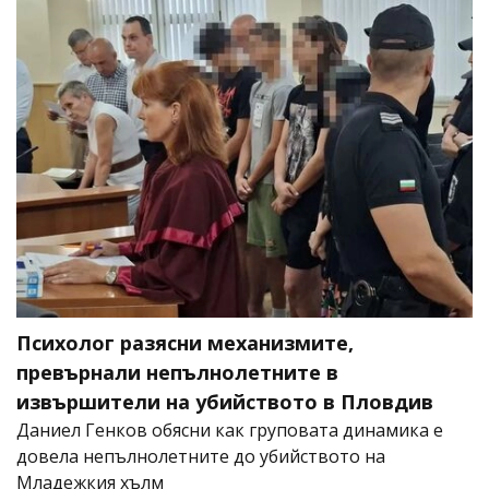
Психолог разясни механизмите,
превърнали непълнолетните в
извършители на убийството в Пловдив
Даниел Генков обясни как груповата динамика е
довела непълнолетните до убийството на
Младежкия хълм