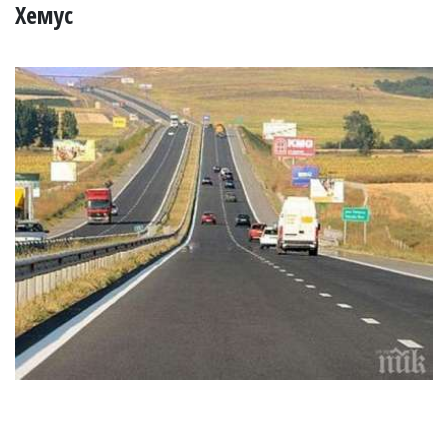
УКРАЙНА
Хемус
СПОРТ
РАЗСЛЕДВАНЕ
БИЗНЕС
ЮГ
Управители:
Веселин
Василев,
email:
v.vasilev@flagman.bg
Катя
Касабова,
еmail:
k.kassabova@flagman.bg
Главен
редактор:
Иван
Колев,
email:
office@flagman.bg