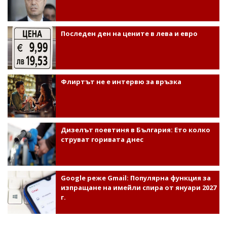
Последен ден на цените в лева и евро
Флиртът не е интервю за връзка
Дизелът поевтиня в България: Ето колко
струват горивата днес
Google реже Gmail: Популярна функция за
изпращане на имейли спира от януари 2027
г.