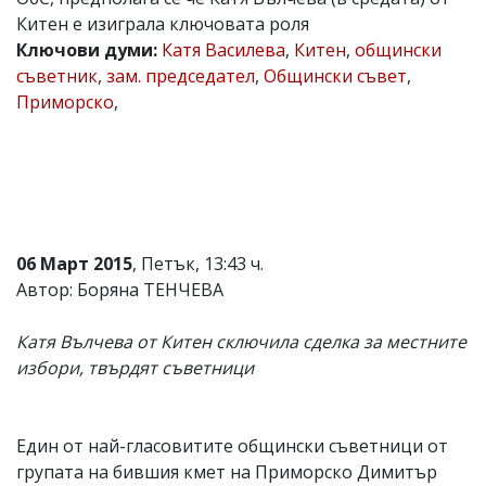
Китен е изиграла ключовата роля
Коментарите
под
Ключови думи:
Катя Василева
,
Китен
,
общински
статиите
съветник
,
зам. председател
,
Общински съвет
,
се
Приморско
,
въвеждат
от
читателите
и
редакцията
не
носи
отговорност
за
06 Март 2015
, Петък, 13:43 ч.
тях!
Автор: Боряна ТЕНЧЕВА
Ако
откриете
обиден
Катя Вълчева от Китен сключила сделка за местните
за
избори, твърдят съветници
вас
коментар,
моля
сигнализирайте
Един от най-гласовитите общински съветници от
ни!
групата на бившия кмет на Приморско Димитър