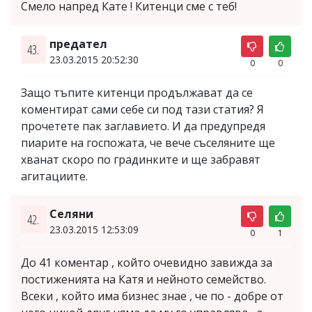
Смело напред Кате ! Китенци сме с теб!
предател
43.
23.03.2015 20:52:30
0
0
Защо тъпите китенци продължават да се
коментират сами себе си под тази статия? Я
прочетете пак заглавието. И да предупредя
пиарите на госпожата, че вече съселяните ще
хванат скоро по градинките и ще забравят
агитациите.
Селяни
42.
23.03.2015 12:53:09
0
1
До 41 коментар , който очевидно завижда за
постиженията на Катя и нейното семейство.
Всеки , който има бизнес знае , че по - добре от