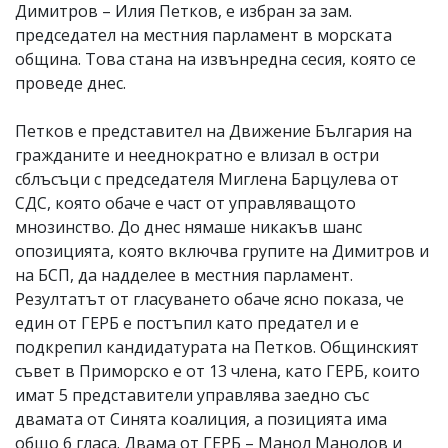
Димитров – Илия Петков, е избран за зам.
председател на местния парламент в морската
община. Това стана на извънредна сесия, която се
проведе днес.
Петков е представител на Движение България на
гражданите и нееднократно е влизал в остри
сблъсъци с председателя Миглена Барцулева от
СДС, която обаче е част от управляващото
мнозинство. До днес нямаше никакъв шанс
опозицията, която включва групите на Димитров и
на БСП, да надделее в местния парламент.
Резултатът от гласуването обаче ясно показа, че
един от ГЕРБ е постъпил като предател и е
подкрепил кандидатурата на Петков. Общинският
съвет в Приморско е от 13 члена, като ГЕРБ, които
имат 5 представители управлява заедно със
двамата от Синята коалиция, а позицията има
общо 6 гласа. Двама от ГЕРБ – Манол Манолов и