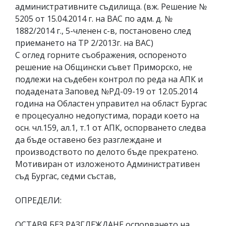
административните съдилища. (вж. Решение №
5205 от 15.04.2014 г. на ВАС по адм. д. №
1882/2014 г., 5-членен с-в, постановено след
приемането на ТР 2/2013г. на ВАС)
С оглед горните съображения, оспореното
решение на Общински съвет Приморско, не
подлежи на съдебен контрол по реда на АПК и
подадената Заповед №РД-09-19 от 12.05.2014
година на Областен управител на област Бургас
е процесуално недопустима, поради което на
осн. чл.159, ал.1, т.1 от АПК, оспорването следва
да бъде оставено без разглеждане и
производството по делото бъде прекратено.
Мотивиран от изложеното Административен
съд Бургас, седми състав,
ОПРЕДЕЛИ:
ОСТАВЯ БЕЗ РАЗГЛЕЖДАНЕ оспорването на