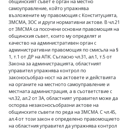
общинският съвет е орган на местно
самоуправление, който упражнява
възложените му правомощия с Конституцията,
ЗМСМА, ЗОС и други нормативни актове. В чл.21
от ЗМСМА са посочени основни правомощия на
общинския съвет, които му определят и
качество на административен орган с
административни правомощия по смисъла на §
1, т.1 от ДР на АПК. Съгласно чл.31, ал.1, т.5 от
Закона за администрацията, областният
управител упражнява контрол по
законосъобраз-ност на актовете и действията
на органите на местното самоуправление и
местната администрация, а в съответствие с
чл.32, ал.2 от ЗА, областният управител може да
оспорва незаконосъобразни актове на
общинските съвети по реда на ЗМСМА. С чл.45,
ал.4 от този закон е определено правомощието
на областния управител да упражнява контрол