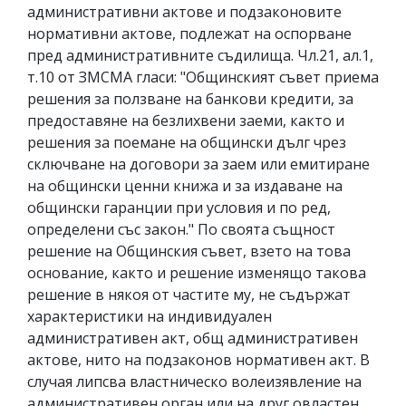
административни актове и подзаконовите
нормативни актове, подлежат на оспорване
пред административните съдилища. Чл.21, ал.1,
т.10 от ЗМСМА гласи: "Общинският съвет приема
решения за ползване на банкови кредити, за
предоставяне на безлихвени заеми, както и
решения за поемане на общински дълг чрез
сключване на договори за заем или емитиране
на общински ценни книжа и за издаване на
общински гаранции при условия и по ред,
определени със закон." По своята същност
решение на Общинския съвет, взето на това
основание, както и решение изменящо такова
решение в някоя от частите му, не съдържат
характеристики на индивидуален
административен акт, общ административен
актове, нито на подзаконов нормативен акт. В
случая липсва властническо волеизявление на
административен орган или на друг овластен