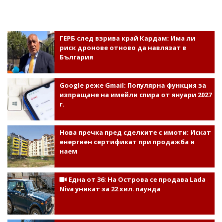
ГЕРБ след взрива край Кардам: Има ли
риск дронове отново да навлязат в
България
Google реже Gmail: Популярна функция за
изпращане на имейли спира от януари 2027
г.
Нова пречка пред сделките с имоти: Искат
енергиен сертификат при продажба и
наем
Една от 36: На Острова се продава Lada
Niva уникат за 22 хил. паунда