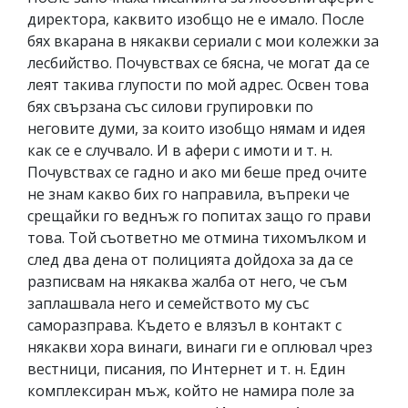
директора, каквито изобщо не е имало. После
бях вкарана в някакви сериали с мои колежки за
лесбийство. Почувствах се бясна, че могат да се
леят такива глупости по мой адрес. Освен това
бях свързана със силови групировки по
неговите думи, за които изобщо нямам и идея
как се е случвало. И в афери с имоти и т. н.
Почувствах се гадно и ако ми беше пред очите
не знам какво бих го направила, въпреки че
срещайки го веднъж го попитах защо го прави
това. Той съответно ме отмина тихомълком и
след два дена от полицията дойдоха за да се
разписвам на някаква жалба от него, че съм
заплашвала него и семейството му със
саморазправа. Където е влязъл в контакт с
някакви хора винаги, винаги ги е оплювал чрез
вестници, писания, по Интернет и т. н. Един
комплексиран мъж, който не намира поле за