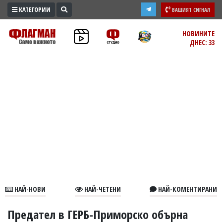
КАТЕГОРИИ
ВАШИЯТ СИГНАЛ
ПРОМО
НОВИНИТЕ
ДНЕС: 33
ЗОНА
ИЗБОРИ
2026
ПРАКТИЧНО
КУЛТУРА
ЗДРАВЕ
ПОЛИТИКА
ОБЩИНИ
ОБЩЕСТВО
ЛАЙФСТАЙЛ
НАЙ-НОВИ
НАЙ-ЧЕТЕНИ
НАЙ-КОМЕНТИРАНИ
ВОЙНАТА
В
Предател в ГЕРБ-Приморско обърна