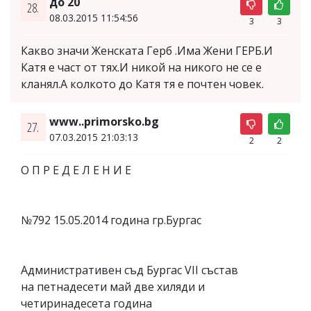
до 20
28.
08.03.2015 11:54:56
3
3
Какво значи Женската Герб .Има Жени ГЕРБ.И
Катя е част от тях.И никой на никого не се е
кланял.А колкото до Катя тя е почтен човек.
www..primorsko.bg
27.
07.03.2015 21:03:13
2
2
О П Р Е Д Е Л Е Н И Е
№792 15.05.2014 година гр.Бургас
Административен съд Бургас VІІ състав
на петнадесети май две хиляди и
четиринадесета година