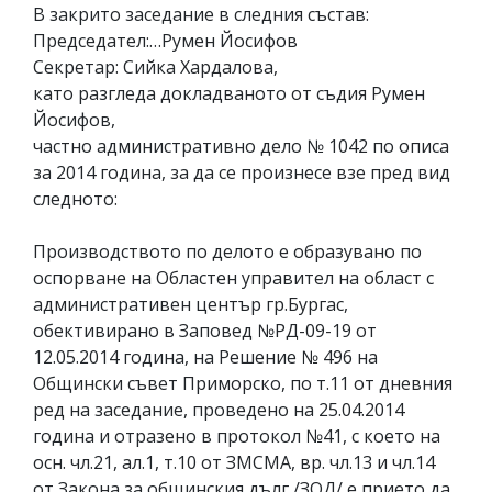
В закрито заседание в следния състав:
Председател:…Румен Йосифов
Секретар: Сийка Хардалова,
като разгледа докладваното от съдия Румен
Йосифов,
частно административно дело № 1042 по описа
за 2014 година, за да се произнесе взе пред вид
следното:
Производството по делото е образувано по
оспорване на Областен управител на област с
административен център гр.Бургас,
обективирано в Заповед №РД-09-19 от
12.05.2014 година, на Решение № 496 на
Общински съвет Приморско, по т.11 от дневния
ред на заседание, проведено на 25.04.2014
година и отразено в протокол №41, с което на
осн. чл.21, ал.1, т.10 от ЗМСМА, вр. чл.13 и чл.14
от Закона за общинския дълг /ЗОД/ е прието да