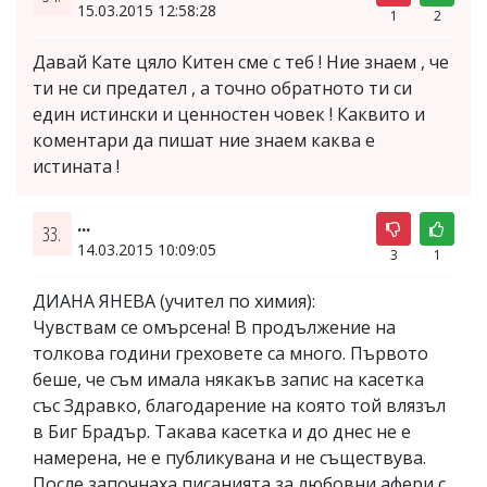
15.03.2015 12:58:28
1
2
Давай Кате цяло Китен сме с теб ! Ние знаем , че
ти не си предател , а точно обратното ти си
един истински и ценностен човек ! Каквито и
коментари да пишат ние знаем каква е
истината !
...
33.
14.03.2015 10:09:05
3
1
ДИАНА ЯНЕВА (учител по химия):
Чувствам се омърсена! В продължение на
толкова години греховете са много. Първото
беше, че съм имала някакъв запис на касетка
със Здравко, благодарение на която той влязъл
в Биг Брадър. Такава касетка и до днес не е
намерена, не е публикувана и не съществува.
После започнаха писанията за любовни афери с