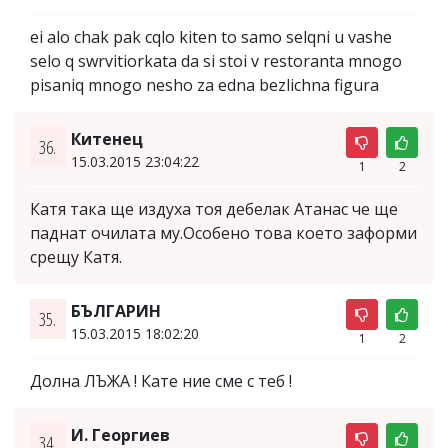
ei alo chak pak cqlo kiten to samo selqni u vashe
selo q swrvitiorkata da si stoi v restoranta mnogo
pisaniq mnogo nesho za edna bezlichna figura
Китенец
36.
15.03.2015 23:04:22
1
2
Катя така ще издуха тоя дебелак Атанас че ще
паднат очилата му.Особено това което заформи
срещу Катя.
БЪЛГАРИН
35.
15.03.2015 18:02:20
1
2
Долна ЛЪЖА ! Кате ние сме с теб !
И. Георгиев
34.