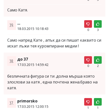
Само Катя.
...
39.
18.03.2015 10:18:43
0
3
Само напред Кате , апък да си пишат каквито си
искат лъжи тея куромпирани медии !
до 37
38.
17.03.2015 14:59:42
0
2
безличната фигура си ти .долна мърша която
злослови за катя , една почтена жена.браво на
катя.
primorsko
37.
17.03.2015 12:00:15
1
1