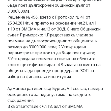
бъде поет дългосрочен общински дълг от
3`000`000лв.
Решение № 496, взето с Протокол № 41 от
25.04.2014г., е прието на основание чл.21, ал.1,
т.10 от ЗМСМА и чл.13 от ЗОД. С него Общински
съвет Приморско: 1.Предоставя съгласие за
поемане на дългосрочен дълг от общината в
размер до 3`000`000 лева; 2.Утвърждава
параметрите при които да бъде поет дълга;
3.Утвърждава поименен списък на обектите
които ще се финансират; 4.Възлага на кмета на
общината да проведе процедура по ЗОП за
избор на финансова институция.
Административен съд Бургас, VІІ състав, намира
оспорването за недопустимо, по следните
съображения:
В съответствие с чл.18, ал.1 от ЗМСМА