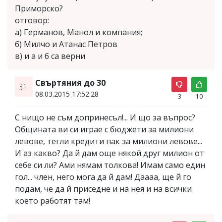
Приморско?
отговор:
а) Германов, Манол и компания;
б) Милчо и Атанас Петров
в) и а и б са верни
Свъртяния до 30
31.
08.03.2015 17:52:28
3
10
С нищо не съм допринесъл!... И що за въпрос?
Общината ви си играе с бюджети за милиони
левове, тегли кредити пак за милиони левове...
И аз какво? Да й дам още някой друг милион от
себе си ли? Ами нямам толкова! Имам само един
гол... член, него мога да й дам! Даааа, ще й го
подам, че да й приседне и на нея и на всички
което работят там!