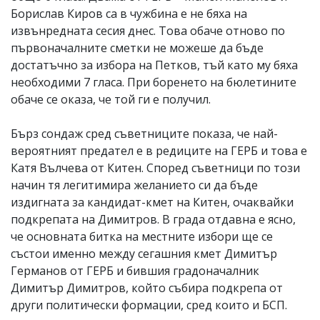
Борислав Киров са в чужбина е не бяха на
извънредната сесия днес. Това обаче отново по
първоначалните сметки не можеше да бъде
достатъчно за избора на Петков, тъй като му бяха
необходими 7 гласа. При боренето на бюлетините
обаче се оказа, че той ги е получил.
Бърз сондаж сред съветниците показа, че най-
вероятният предател е в редиците на ГЕРБ и това е
Катя Вълчева от Китен. Според съветници по този
начин тя легитимира желанието си да бъде
издигната за кандидат-кмет на Китен, очаквайки
подкрепата на Димитров. В града отдавна е ясно,
че основната битка на местните избори ще се
състои именно между сегашния кмет Димитър
Германов от ГЕРБ и бившия градоначалник
Димитър Димитров, който събира подкрепа от
други политически формации, сред които и БСП.