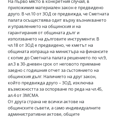
На първо място в конкретния случай, в
приложимия материален закон е предвидено
друго. В чл.10 от ЗОД се предвижда, че Сметната
палата осъществява одит върху възникването
и управлението на общинския и на
гарантирания от общината дълг и
използването на дълговите инструменти. В
чл.18 от ЗОД е предвидено, че кметът на
общината изпраща на министъра на финансите
с копие до Сметната палата решението по чл.9,
ал.3 в 30-дневен срок от неговото приемане
заедно с годишния отчет за състоянието на
общинския дълг. Наличието на друг закон,
който предвижда друго – ЗОД, изключва
възможността за оспорване по реда на чл.45,
ал.4 от ЗМСМА.
От друга страна не всички актове на
общинските съвети, а само индивидуалните
административни актове, общите