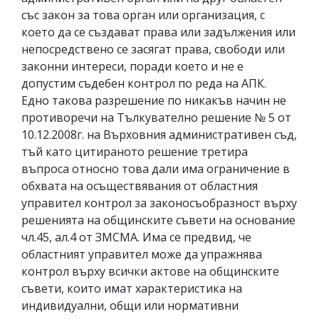
със закон за това орган или организация, с
което да се създават права или задължения или
непосредствено се засягат права, свободи или
законни интереси, поради което и не е
допустим съдебен контрол по реда на АПК.
Едно такова разрешение по никакъв начин не
противоречи на Тълкувателно решение № 5 от
10.12.2008г. на Върховния административен съд,
тъй като цитираното решение третира
въпроса относно това дали има ограничение в
обхвата на осъществявания от областния
управител контрол за законосъобразност върху
решенията на общинските съвети на основание
чл.45, ал.4 от ЗМСМА. Има се предвид, че
областният управител може да упражнява
контрол върху всички актове на общинските
съвети, които имат характеристика на
индивидуални, общи или нормативни