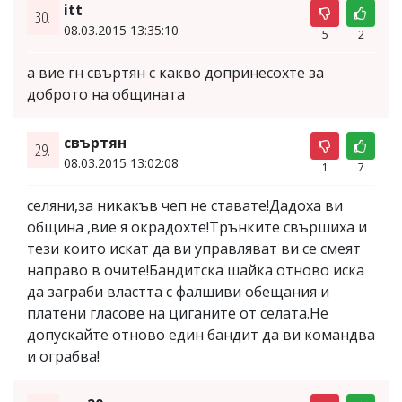
itt
30.
08.03.2015 13:35:10
5
2
а вие гн свъртян с какво допринесохте за
доброто на общината
свъртян
29.
08.03.2015 13:02:08
1
7
селяни,за никакъв чеп не ставате!Дадоха ви
община ,вие я окрадохте!Трънките свършиха и
тези които искат да ви управляват ви се смеят
направо в очите!Бандитска шайка отново иска
да заграби властта с фалшиви обещания и
платени гласове на циганите от селата.Не
допускайте отново един бандит да ви командва
и ограбва!