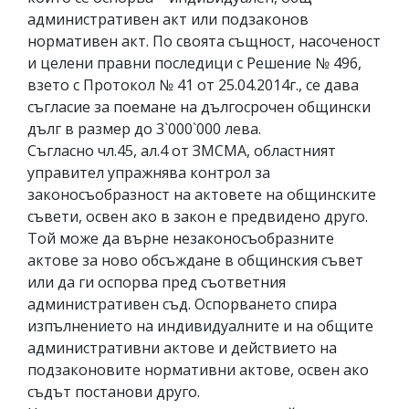
административен акт или подзаконов
нормативен акт. По своята същност, насоченост
и целени правни последици с Решение № 496,
взето с Протокол № 41 от 25.04.2014г., се дава
съгласие за поемане на дългосрочен общински
дълг в размер до 3`000`000 лева.
Съгласно чл.45, ал.4 от ЗМСМА, областният
управител упражнява контрол за
законосъобразност на актовете на общинските
съвети, освен ако в закон е предвидено друго.
Той може да върне незаконосъобразните
актове за ново обсъждане в общинския съвет
или да ги оспорва пред съответния
административен съд. Оспорването спира
изпълнението на индивидуалните и на общите
административни актове и действието на
подзаконовите нормативни актове, освен ако
съдът постанови друго.