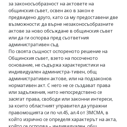
за законосъобразност на актовете на
общинския съвет, освен ако в закон е
предвидено друго, като са му предоставени две
възможности: да върне незаконосъобразните
актове за ново обсъждане в общинския съвет
или да ги оспорва пред съответния
административен съд.
По своята същност оспореното решение на
Общинския съвет, взето на посоченото
основание, не съдържа характеристики на
индивидуален администра-тивен, общ
административен актове, или на подзаконов
нормативен акт. С него не се създават права
или задължения, нито непосредствено се
засягат права, свободи или законни интереси,
за които областният управител да упражни
правомощията си по чл.45, ал.4 от ЗМСМА, в
който изрично се определя характерът на акта,
който се оспорва – индивидуален, общ