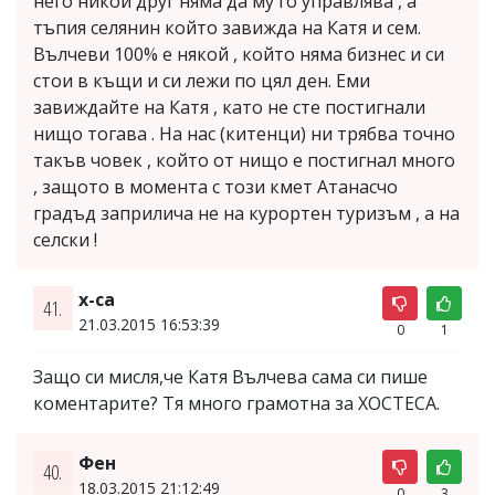
него никой друг няма да му го управлява , а
тъпия селянин който завижда на Катя и сем.
Вълчеви 100% е някой , който няма бизнес и си
стои в къщи и си лежи по цял ден. Еми
завиждайте на Катя , като не сте постигнали
нищо тогава . На нас (китенци) ни трябва точно
такъв човек , който от нищо е постигнал много
, защото в момента с този кмет Атанасчо
градъд заприлича не на курортен туризъм , а на
селски !
х-са
41.
21.03.2015 16:53:39
0
1
Защо си мисля,че Катя Вълчева сама си пише
коментарите? Тя много грамотна за ХОСТЕСА.
Фен
40.
18.03.2015 21:12:49
0
3