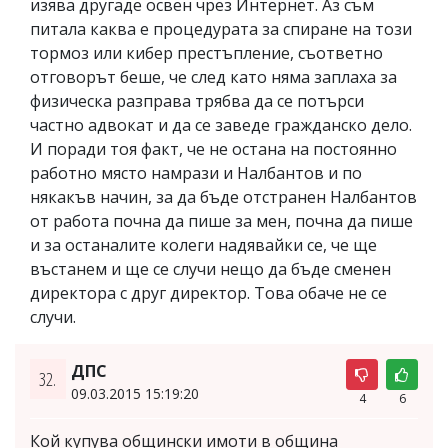
изява другаде освен чрез Интернет. Аз съм
питала каква е процедурата за спиране на този
тормоз или кибер престъпление, съответно
отговорът беше, че след като няма заплаха за
физическа разправа трябва да се потърси
частно адвокат и да се заведе гражданско дело.
И поради тоя факт, че не остана на постоянно
работно място намрази и Налбантов и по
някакъв начин, за да бъде отстранен Налбантов
от работа почна да пише за мен, почна да пише
и за останалите колеги надявайки се, че ще
въстанем и ще се случи нещо да бъде сменен
директора с друг директор. Това обаче не се
случи.
ДПС
32.
09.03.2015 15:19:20
4
6
Кой купува общински имоти в община