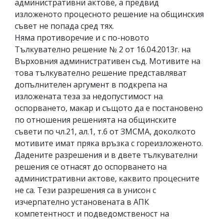
административни актове, а предвид
изложеното процесното решение на общинския
съвет не попада сред тях.
Няма противоречие и с по-новото
Тълкувателно решение № 2 от 16.04.2013г. на
Върховния административен съд. Мотивите на
това тълкувателно решение представляват
допълнителен аргумент в подкрепа на
изложената теза за недопустимост на
оспорването, макар и същото да е постановено
по отношения решенията на общинските
съвети по чл.21, ал.1, т.6 от ЗМСМА, доколкото
мотивите имат пряка връзка с гореизложеното.
Дадените разрешения и в двете тълкувателни
решения се отнасят до оспорването на
административни актове, каквито процесните
не са. Тези разрешения са в унисон с
изчерпателно установената в АПК
компетентност и подведомственост на