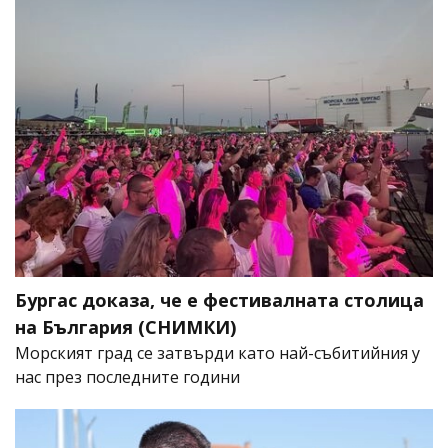
Бургас доказа, че е фестивалната столица
на България (СНИМКИ)
Морският град се затвърди като най-събитийния у
нас през последните години