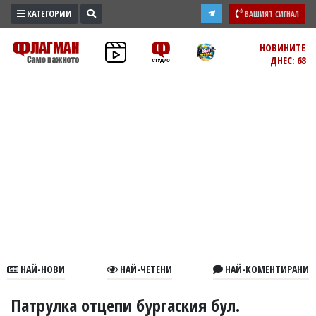
КАТЕГОРИИ
ВАШИЯТ СИГНАЛ
ПРОМО
НОВИНИТЕ
ДНЕС: 68
ЗОНА
ИЗБОРИ
2026
ПРАКТИЧНО
КУЛТУРА
ЗДРАВЕ
ПОЛИТИКА
ОБЩИНИ
ОБЩЕСТВО
ЛАЙФСТАЙЛ
НАЙ-НОВИ
НАЙ-ЧЕТЕНИ
НАЙ-КОМЕНТИРАНИ
ВОЙНАТА
В
Патрулка отцепи бургаския бул.