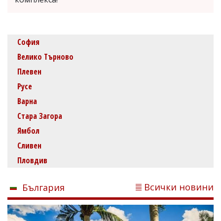
София
Велико Търново
Плевен
Русе
Варна
Стара Загора
Ямбол
Сливен
Пловдив
Всички новини
България