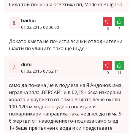
била той почина и осветиха пп, Made in Bulgaria.
baihui
8.
01.02.2015 08:36:00
6
3
Докато кмета не почисти всички отводнителни
шахти по улиците така ще бъде !
dimi
7.
01.02.2015 07:52:11
0
11
само да помена ,че в подлеза на Я.Андонов има
игрална зала,,ВЕРСАЙ" и в 02,15ч бяха изкарани
хората и крупието от там.а водата беше около
100-120см ледено студена.полицаи и
пожарникари направиха така че днес да няма 5-
6 жертви от наводнението-подлеза само след
1ч беше препълнен с вода и си представете