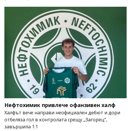
Нефтохимик привлече офанзивен халф
Халфът вече направи неофициален дебют и дори
отбеляза гол в контролата срещу „Загорец“,
завършила 1:1