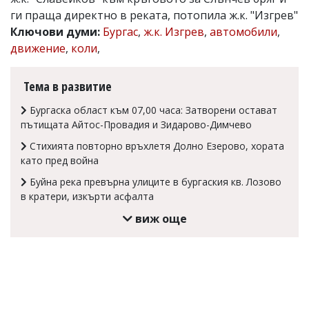
ги праща директно в реката, потопила ж.к. "Изгрев"
Коментарите
под
Ключови думи:
Бургас
,
ж.к. Изгрев
,
автомобили
,
статиите
движение
,
коли
,
се
въвеждат
от
Тема в развитие
читателите
и
Бургаска област към 07,00 часа: Затворени остават
редакцията
пътищата Айтос-Провадия и Зидарово-Димчево
не
носи
Стихията повторно връхлетя Долно Езерово, хората
отговорност
като пред война
за
тях!
Буйна река превърна улиците в бургаския кв. Лозово
Ако
в кратери, изкърти асфалта
откриете
обиден
виж още
за
вас
коментар,
моля
сигнализирайте
ни!