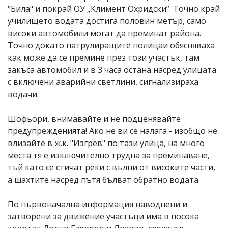
"Била" и покрай ОУ „Климент Охридски”. Точно край
училището водата достига половин метър, само
високи автомобили могат да преминат района.
Точно докато патрулиращите полицаи обясняваха
как може да се премине през този участък, там
закъса автомобил и в 3 часа остана насред улицата
с включени аварийни светлини, сигнализираха
водачи.
Шофьори, внимавайте и не подценявайте
предупрежденията! Ако не ви се налага - изобщо не
влизайте в ж.к. "Изгрев" по тази улица, на много
места тя е изключително трудна за преминаване,
тъй като се стичат реки с вълни от високите части,
а шахтите насред пътя бълват обратно водата.
По първоначална информация наводнени и
затворени за движение участъци има в посока