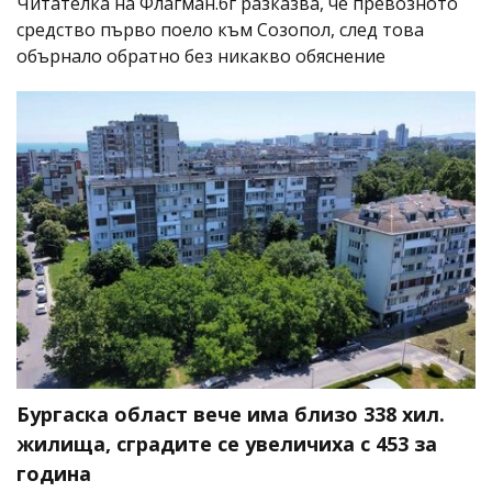
Читателка на Флагман.бг разказва, че превозното
средство първо поело към Созопол, след това
обърнало обратно без никакво обяснение
Бургаска област вече има близо 338 хил.
жилища, сградите се увеличиха с 453 за
година