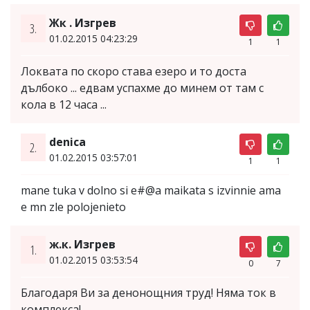
Жк . Изгрев
3.
01.02.2015 04:23:29
1
1
Локвата по скоро става езеро и то доста
дълбоко ... едвам успахме до минем от там с
кола в 12 часа ...
denica
2.
01.02.2015 03:57:01
1
1
mane tuka v dolno si e#@a maikata s izvinnie ama
e mn zle polojenieto
ж.к. Изгрев
1.
01.02.2015 03:53:54
0
7
Благодаря Ви за денонощния труд! Няма ток в
комплекса!