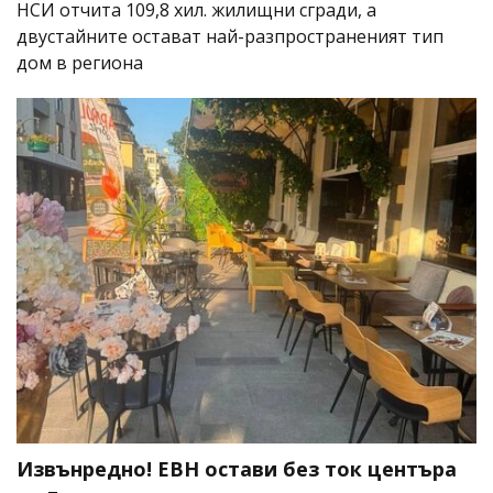
НСИ отчита 109,8 хил. жилищни сгради, а
двустайните остават най-разпространеният тип
дом в региона
Извънредно! ЕВН остави без ток центъра