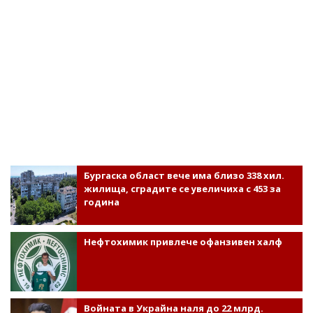
Бургаска област вече има близо 338 хил.
жилища, сградите се увеличиха с 453 за
година
Нефтохимик привлече офанзивен халф
Войната в Украйна наля до 22 млрд.