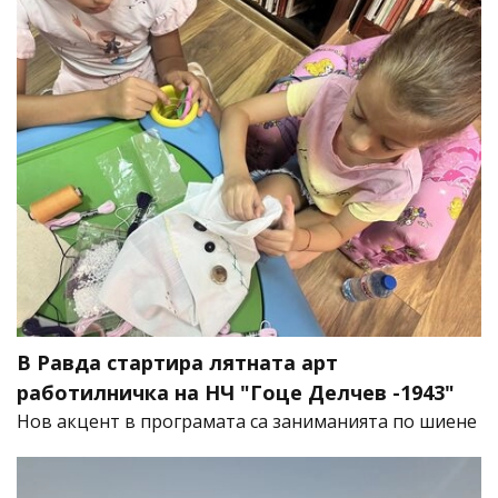
В Равда стартира лятната арт
работилничка на НЧ "Гоце Делчев -1943"
Нов акцент в програмата са заниманията по шиене