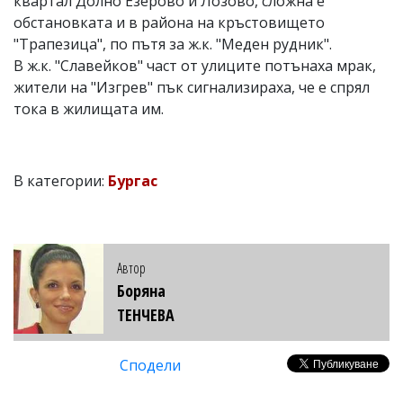
квартал Долно Езерово и Лозово, сложна е
обстановката и в района на кръстовището
"Трапезица", по пътя за ж.к. "Меден рудник".
В ж.к. "Славейков" част от улиците потънаха мрак,
жители на "Изгрев" пък сигнализираха, че е спрял
тока в жилищата им.
В категории:
Бургас
Автор
Боряна
ТЕНЧЕВА
Сподели