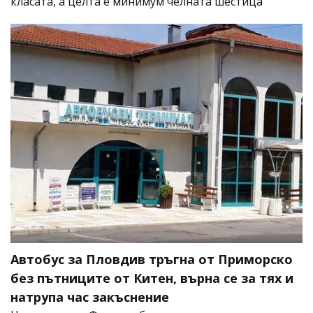
класата, а целта е минимум челната шестица
Автобус за Пловдив тръгна от Приморско
без пътниците от Китен, върна се за тях и
натрупа час закъснение