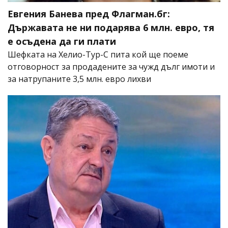
Евгения Банева пред Флагман.бг:
Държавата не ни подарява 6 млн. евро, тя
е осъдена да ги плати
Шефката на Хелио-Тур-С пита кой ще поеме
отговорност за продадените за чужд дълг имоти и
за натрупаните 3,5 млн. евро лихви