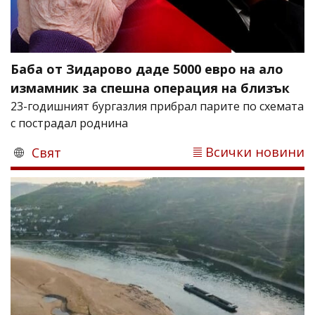
Баба от Зидарово даде 5000 евро на ало
измамник за спешна операция на близък
23-годишният бургазлия прибрал парите по схемата
с пострадал роднина
Всички новини
Свят