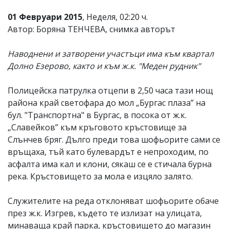
01 Февруари 2015
, Неделя, 02:20 ч.
Автор: Боряна ТЕНЧЕВА, снимка авторът
Наводнени и затворени участъци има към квартал
Долно Езерово, както и към ж.к. "Меден рудник"
Полицейска патрулка отцепи в 2,50 часа тази нощ
района край светофара до мол „Бургас плаза” на
бул. "Транспортна" в Бургас, в посока от ж.к.
„Славейков” към кръговото кръстовище за
Слънчев бряг. Дълго преди това шофьорите сами се
връщаха, тъй като булевардът е непроходим, по
асфалта има кал и клони, сякаш се е стичала бурна
река. Кръстовището за мола е изцяло залято.
Служителите на реда отклоняват шофьорите обаче
през ж.к. Изгрев, където те излизат на улицата,
минаваща край парка, кръстовището до магазин