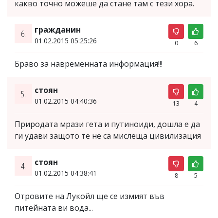
какво точно можеше да стане там с тези хора.
гражданин
6.
01.02.2015 05:25:26
0
6
Браво за навременната информация!!!
стоян
5.
01.02.2015 04:40:36
13
4
Природата мрази гета и путиноиди, дошла е да
ги удави защото те не са мислеща цивилизация
стоян
4.
01.02.2015 04:38:41
8
5
Отровите на Лукойл ще се измият във
питейната ви вода...