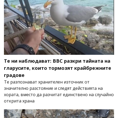
Те ни наблюдават: BBC разкри тайната на
гларусите, които тормозят крайбрежните
градове
Те разпознават хранителен източник от
значително разстояние и следят действията на
хората, вместо да разчитат единствено на случайно
открита храна