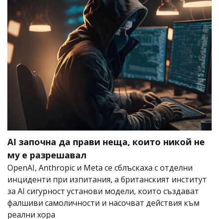
AI започна да прави неща, които никой не
му е разрешавал
OpenAI, Anthropic и Meta се сблъскаха с отделни
инциденти при изпитания, а британският институт
за AI сигурност установи модели, които създават
фалшиви самоличности и насочват действия към
реални хора