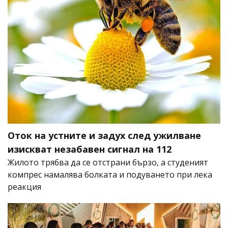
Оток на устните и задух след ужилване
изискват незабавен сигнал на 112
Жилото трябва да се отстрани бързо, а студеният
компрес намалява болката и подуването при лека
реакция