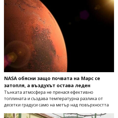
NASA обясни защо почвата на Марс се
затопля, а въздухът остава леден
Тънката атмосфера не пренася ефективно
топлината и създава температурна разлика от
десетки градуси само на метър над повърхността