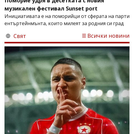
Поморие удря в десетката с новия
музикален фестивал Sunset port
Инициативата е на поморийци от сферата на парти
ентъртейнмънта, които милеят за родния си град
Всички новини
Свят