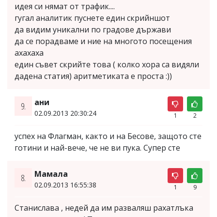
идея си нямат от трафик....
гугал аналитик пуснете един скрийншот
да видим уникални по градове държави
да се порадваме и ние на многото посещения
ахахаха
един съвет скрийте това ( колко хора са видяли
дадена статия) аритметиката е проста :))
ани
9.
02.09.2013 20:30:24
1
2
успех на Флагман, както и на Бесове, защото сте
готини и най-вече, че не ви пука. Супер сте
Мамала
8.
02.09.2013 16:55:38
1
9
Станислава , недей да им разваляш рахатлъка