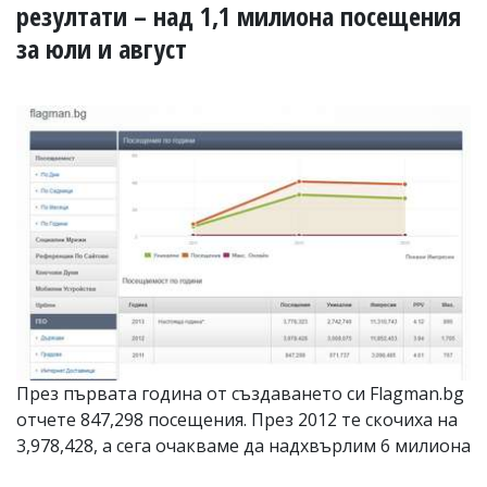
УКРАЙНА
резултати – над 1,1 милиона посещения
СПОРТ
за юли и август
РАЗСЛЕДВАНЕ
БИЗНЕС
ЮГ
Управители:
Веселин
Василев,
email:
v.vasilev@flagman.bg
Катя
Касабова,
еmail:
k.kassabova@flagman.bg
Главен
През първата година от създаването си Flagman.bg
редактор:
Иван
отчете 847,298 посещения. През 2012 те скочиха на
Колев,
3,978,428, а сега очакваме да надхвърлим 6 милиона
email:
office@flagman.bg