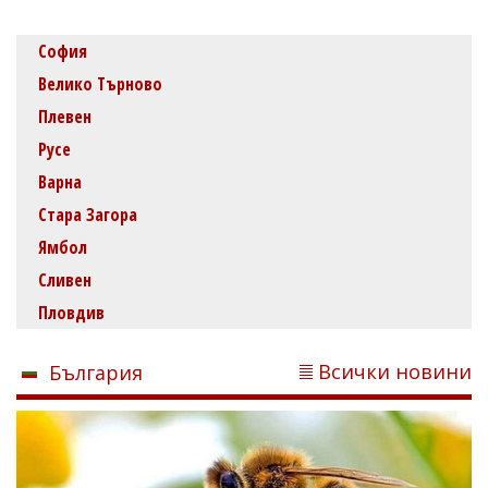
София
Велико Търново
Плевен
Русе
Варна
Стара Загора
Ямбол
Сливен
Пловдив
Всички новини
България