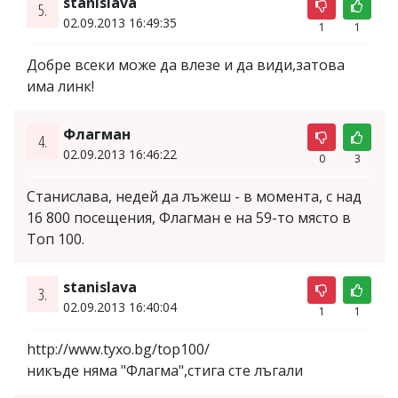
stanislava
5.
02.09.2013 16:49:35
1
1
Добре всеки може да влезе и да види,затова
има линк!
Флагман
4.
02.09.2013 16:46:22
0
3
Станислава, недей да лъжеш - в момента, с над
16 800 посещения, Флагман е на 59-то място в
Топ 100.
stanislava
3.
02.09.2013 16:40:04
1
1
http://www.tyxo.bg/top100/
никъде няма "Флагма",стига сте лъгали