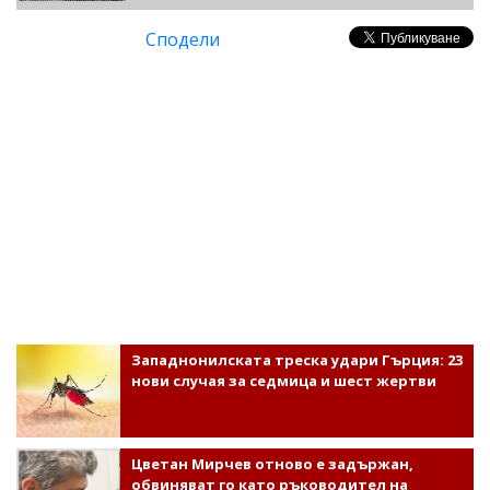
Сподели
Западнонилската треска удари Гърция: 23
нови случая за седмица и шест жертви
Цветан Мирчев отново е задържан,
обвиняват го като ръководител на