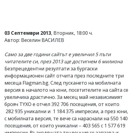
Коментарите
под
статиите
се
въвеждат
03 Септември 2013
, Вторник, 18:00 ч.
от
читателите
Автор: Веселин ВАСИЛЕВ
и
редакцията
Само за две години сайтът е увеличил 5 пъти
не
носи
читателите си, през 2013 ще достигнем 6 милиона
отговорност
Безпрецедентни резултати за бургаски
за
информационен сайт отчита през последните три
тях!
Ако
месеца Flagman.bg. След пускането на мобилната
откриете
версия в началото на юни, посетителите на сайта се
обиден
увеличиха драстично. За месец май независимият
за
вас
брояч TYXO e отчел 392 706 посещения, от които
коментар,
282 935 уникални и 1 184 375 импресии, а през юни,
моля
с мобилната версия, те вече са нараснали на 550 140
сигнализирайте
ни!
посещения, от които уникални – 403 565 с 1 577 619
импресии. Възходящата тенденция се запазва и