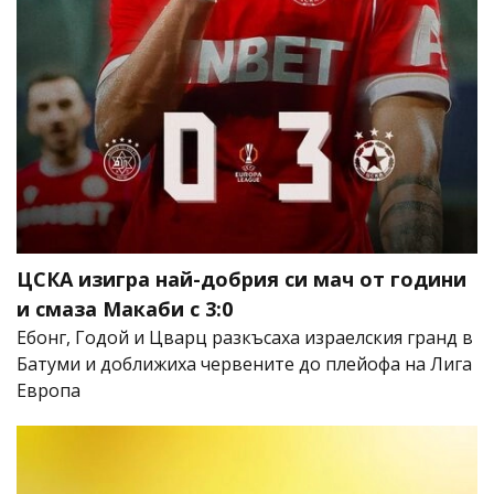
ЦСКА изигра най-добрия си мач от години
и смаза Макаби с 3:0
Ебонг, Годой и Цварц разкъсаха израелския гранд в
Батуми и доближиха червените до плейофа на Лига
Европа