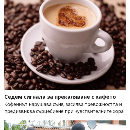
Седем сигнала за прекаляване с кафето
Кофеинът нарушава съня, засилва тревожността и
предизвиква сърцебиене при чувствителните хора