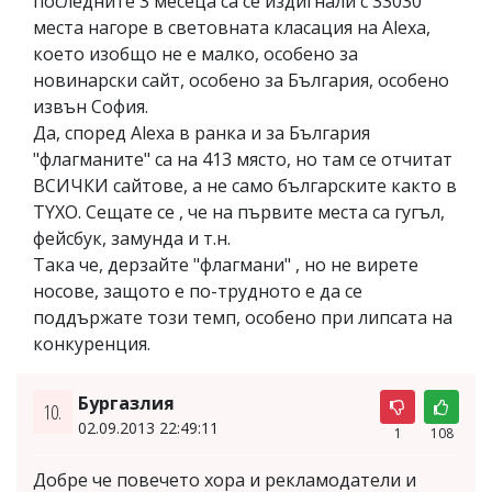
последните 3 месеца са се издигнали с 33030
места нагоре в световната класация на Alexa,
което изобщо не е малко, особено за
новинарски сайт, особено за България, особено
извън София.
Да, според Alexa в ранка и за България
"флагманите" са на 413 място, но там се отчитат
ВСИЧКИ сайтове, а не само българските както в
TYXO. Сещате се , че на първите места са гугъл,
фейсбук, замунда и т.н.
Така че, дерзайте "флагмани" , но не вирете
носове, защото е по-трудното е да се
поддържате този темп, особено при липсата на
конкуренция.
Бургазлия
10.
02.09.2013 22:49:11
1
108
Добре че повечето хора и рекламодатели и