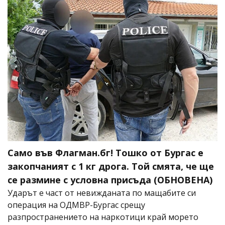
Само във Флагман.бг! Тошко от Бургас е
закопчаният с 1 кг дрога. Той смята, че ще
се размине с условна присъда (ОБНОВЕНА)
Ударът е част от невижданата по мащабите си
операция на ОДМВР-Бургас срещу
разпространението на наркотици край морето