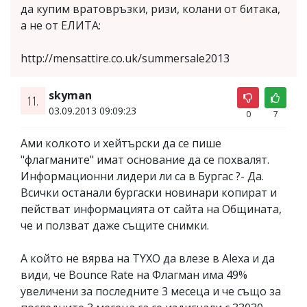
да купим вратовръзки, ризи, колани от битака,
а не от ЕЛИТА:
http://mensattire.co.uk/summersale2013
skyman
11.
03.09.2013 09:09:23
0
7
Ами колкото и хейтърски да се пише
"флагманите" имат основание да се похвалят.
Информационни лидери ли са в Бургас ?- Да.
Всички останали бургаски новинари копират и
пействат информацията от сайта на Общината,
че и ползват даже същите снимки.
А който не вярва на TYXO да влезе в Alexa и да
види, че Bounce Rate на Флагман има 49%
увеличени за последните 3 месеца и че също за