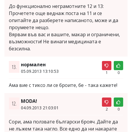
До функционално неграмотните 12 и 13:
Прочетете още веднаж поста на 11 и се
опитайте да разберете написаното, може и да
проумеете нещо.
Вярвам във вас и вашите, макар и ограничени,
възможности! Не винаги медицината е
безсилна.
нормален
13.
05.09.2013 13:10:53
1
0
Ама вие с тиксо ли се броите, бе - така кажете!
MODA!
12.
04.09.2013 21:03:01
2
0
Сори, ама ползвате български брояч. Дайте да
не лъжем така нагло. Все едно да ни накарате