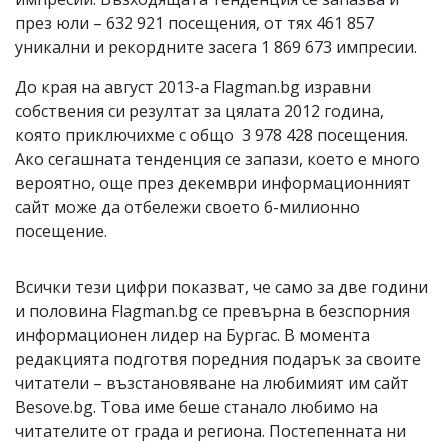
през юли – 632 921 посещения, от тях 461 857
уникални и рекордните засега 1 869 673 импресии.
До края на август 2013-а Flagman.bg изравни
собствения си резултат за цялата 2012 година,
която приключихме с общо 3 978 428 посещения.
Ако сегашната тенденция се запази, което е много
вероятно, още през декември информационният
сайт може да отбележи своето 6-милионно
посещение.
Всички тези цифри показват, че само за две години
и половина Flagman.bg се превърна в безспорния
информационен лидер на Бургас. В момента
редакцията подготвя поредния подарък за своите
читатели – възстановяване на любимият им сайт
Besove.bg. Това име беше станало любимо на
читателите от града и региона. Постепенната ни