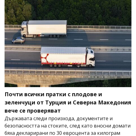
Почти всички пратки с плодове и
зеленчуци от Турция и Северна Македония
вече се проверяват
Държавата следи произхода, документите и
безопасността на стоките, след като вносни домати
бяха декларирани по 30 евроцента за килограм