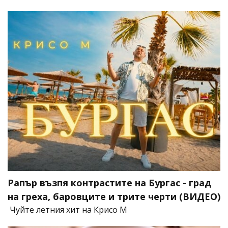
Рапър възпя контрастите на Бургас - град
на греха, баровците и трите черти (ВИДЕО)
Чуйте летния хит на Крисо М