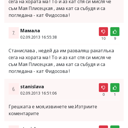
сега на хората ма ! То и аз кат спя си мисля че
съм Мая Плисецкая , ама кат са събудя и са
погледана - кат Фидосова !
Мамала
7.
02.09.2013 16:55:38
10
9
Станислава , недей да им разваляш рахатлъка
сега на хората ма ! То и аз кат спя си мисля че
съм Мая Плисецкая , ама кат са събудя и са
погледана - кат Фидосова !
stanislava
6.
02.09.2013 16:51:06
0
1
Грешката е моя,извинете ме.Изтриите
коментарите