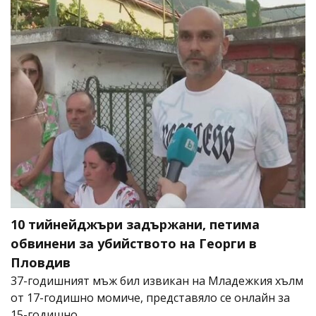
10 тийнейджъри задържани, петима
обвинени за убийството на Георги в
Пловдив
37-годишният мъж бил извикан на Младежкия хълм
от 17-годишно момиче, представяло се онлайн за
15-годишно