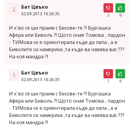
Бат Цвъко
2.
02.09.2013 16:26:35
2
6
И к'во ся ши праим с Бесове-те ?! Бургашка
Афера или Биволъ ?! Щото оная Томова , пардон
- ТИМова се е ориентирала къде да лапа , а и
Биволите си намериха ,та къде ва навява вас ???
На коя мандра ?!
Бат Цвъко
1.
02.09.2013 16:26:35
1
6
И к'во ся ши праим с Бесове-те ?! Бургашка
Афера или Биволъ ?! Щото оная Томова , пардон
- ТИМова се е ориентирала къде да лапа , а и
Биволите си намериха ,та къде ва навява вас ???
На коя мандра ?!