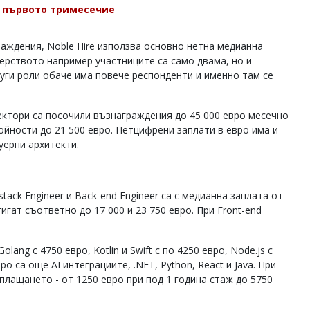
з първото тримесечие
раждения, Noble Hire използва основно нетна медианна
ерството например участниците са само двама, но и
руги роли обаче има повече респонденти и именно там се
ектори са посочили възнаграждения до 45 000 евро месечно
тойности до 21 500 евро. Петцифрени заплати в евро има и
уерни архитекти.
tack Engineer и Back-end Engineer са с медианна заплата от
игат съответно до 17 000 и 23 750 евро. При Front-end
ang с 4750 евро, Kotlin и Swift с по 4250 евро, Node.js с
о са още AI интеграциите, .NET, Python, React и Java. При
плащането - от 1250 евро при под 1 година стаж до 5750