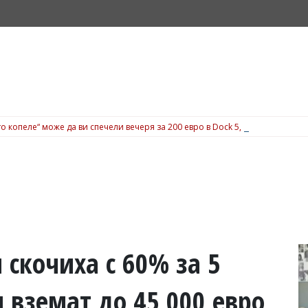
о копеле“ може да ви спечели вечеря за 200 евро в Dock 5, вижте подробн
 скочиха с 60% за 5
 вземат до 45 000 евро