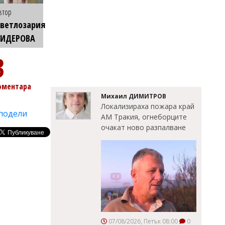
втор
ветлозария
КИДЕРОВА
3
оментара
Михаил ДИМИТРОВ
Локализираха пожара край
подели
АМ Тракия, огнеборците
очакат ново разпалване
07/08/2026, Петък 08:00
0