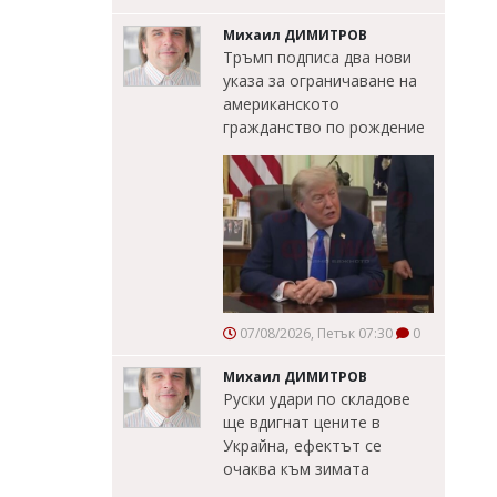
Михаил ДИМИТРОВ
Тръмп подписа два нови
указа за ограничаване на
американското
гражданство по рождение
07/08/2026, Петък 07:30
0
Михаил ДИМИТРОВ
Руски удари по складове
ще вдигнат цените в
Украйна, ефектът се
очаква към зимата