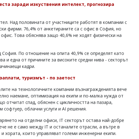
места заради изкуствения интелект, прогнозира
тел. Над половината от участниците работят в компании с
ски фирми. 76,4% от анкетираните са с офис в София, но
 офис. Това обяснява защо 40,6% не ходят физически на
д София. По отношение на опита 40,9% се определят като
азва и една от причините за високите средни нива - секторът
начинаещи кадри.
 заплати, туризмът - по заетост
делите на технологичните компании възнагражденията вече
телно наемане, оптимизация на екипи и по-малка нужда от
о отчитат спад, обяснен с цикличността на пазара,
 софтуер, облачни услуги и AI решения.
рянето на отделни офиси, IT секторът остава най-добре
че не е само между IT и останалите отрасли, а вътре в
 и хората, които управляват големи инженерни екипи.