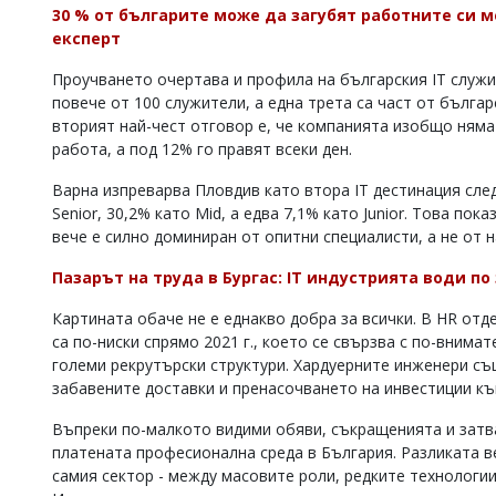
30 % от българите може да загубят работните си 
експерт
Проучването очертава и профила на българския IT служи
повече от 100 служители, а една трета са част от българ
вторият най-чест отговор е, че компанията изобщо няма
работа, а под 12% го правят всеки ден.
Варна изпреварва Пловдив като втора IT дестинация сле
Senior, 30,2% като Mid, а едва 7,1% като Junior. Това пок
вече е силно доминиран от опитни специалисти, а не от 
Пазарът на труда в Бургас: IT индустрията води по
Картината обаче не е еднакво добра за всички. В HR от
са по-ниски спрямо 2021 г., което се свързва с по-внима
големи рекрутърски структури. Хардуерните инженери същ
забавените доставки и пренасочването на инвестиции към
Въпреки по-малкото видими обяви, съкращенията и затва
платената професионална среда в България. Разликата ве
самия сектор - между масовите роли, редките технологии