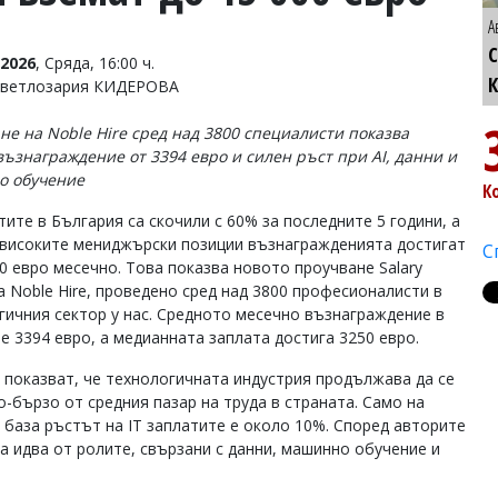
А
С
2026
, Сряда, 16:00 ч.
Светлозария КИДЕРОВА
не на Noble Hire сред над 3800 специалисти показва
възнаграждение от 3394 евро и силен ръст при AI, данни и
о обучение
К
тите в България са скочили с 60% за последните 5 години, а
-високите мениджърски позиции възнагражденията достигат
С
00 евро месечно. Това показва новото проучване Salary
а Noble Hire, проведено сред над 3800 професионалисти в
гичния сектор у нас. Средното месечно възнаграждение в
е 3394 евро, а медианната заплата достига 3250 евро.
 показват, че технологичната индустрия продължава да се
о-бързо от средния пазар на труда в страната. Само на
 база ръстът на IT заплатите е около 10%. Според авторите
а идва от ролите, свързани с данни, машинно обучение и