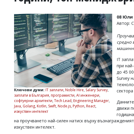
УКРАЙНА
СПОРТ
08 Юли 
РАЗСЛЕДВАНЕ
Автор: 
БИЗНЕС
Проучва
ЮГ
средно 
машинн
Управители:
IT запла
Веселин
Василев,
при най
email:
до 45 0
v.vasilev@flagman.bg
Survey н
Катя
техноло
Касабова,
Ключови думи:
IT заплати
,
Noble Hire
,
Salary Survey
,
сектора 
еmail:
k.kassabova@flagman.bg
заплати в България
,
програмисти
,
AI инженери
,
софтуерни архитекти
,
Tech Lead
,
Engineering Manager
,
Данните
Главен
Java
,
Golang
,
Kotlin
,
Swift
,
Node.js
,
Python
,
React
,
движи п
редактор:
изкуствен интелект
Иван
годишна
Колев,
на проучването най-силен натиск върху възнагражденият
email:
изкуствен интелект.
office@flagman.bg