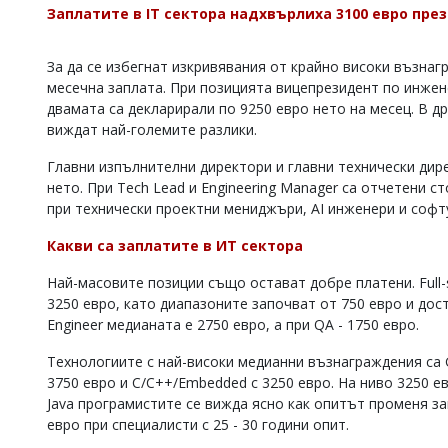
Заплатите в IT сектора надхвърлиха 3100 евро пре
Коментарите
под
статиите
За да се избегнат изкривявания от крайно високи възнаг
се
месечна заплата. При позицията вицепрезидент по инжен
въвеждат
двамата са декларирали по 9250 евро нето на месец. В д
от
виждат най-големите разлики.
читателите
и
редакцията
Главни изпълнителни директори и главни технически дир
не
нето. При Tech Lead и Engineering Manager са отчетени с
носи
при технически проектни мениджъри, AI инженери и софт
отговорност
за
Какви са заплатите в ИТ сектора
тях!
Ако
Най-масовите позиции също остават добре платени. Full-s
откриете
3250 евро, като диапазоните започват от 750 евро и дост
обиден
Engineer медианата е 2750 евро, а при QA - 1750 евро.
за
вас
Технологиите с най-високи медианни възнаграждения са Gol
коментар,
моля
3750 евро и C/C++/Embedded с 3250 евро. На ниво 3250 евр
сигнализирайте
Java програмистите се вижда ясно как опитът променя за
ни!
евро при специалисти с 25 - 30 години опит.