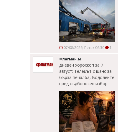
07/08/2026, Петък 06:30
1
Флагман.БГ
Дневен хороскоп за 7
август: Телецът с шанс за
бърза печалба, Водолеите
пред съдбоносен избор