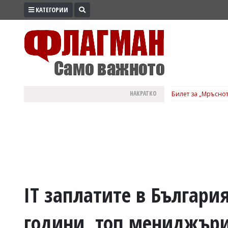
КАТЕГОРИИ
ПРОМО
ЗОНА
ИЗБОРИ
2026
ПРАКТИЧНО
НАКРАТКО
Билет за „Мръснот
КУЛТУРА
ЗДРАВЕ
ПОЛИТИКА
ОБЩИНИ
ОБЩЕСТВО
ЛАЙФСТАЙЛ
IT заплатите в България
ВОЙНАТА
години, топ мениджъри
В