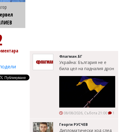
втор
ервел
ИЛИЕВ
2
оментара
Флагман.БГ
Украйна: България не е
подели
била цел на падналия дрон
08/08/2026, Събота 21:00
1
Георги РУСЧЕВ
Дипломатически ход след