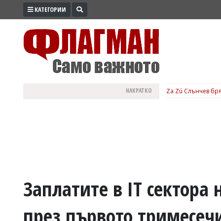
КАТЕГОРИИ
ПРОМО
ЗОНА
ИЗБОРИ
2026
ПРАКТИЧНО
НАКРАТКО
Za Zú Слънчев бря
КУЛТУРА
ЗДРАВЕ
ПОЛИТИКА
ОБЩИНИ
ОБЩЕСТВО
ЛАЙФСТАЙЛ
Заплатите в IT сектора
ВОЙНАТА
през първото тримесеч
В