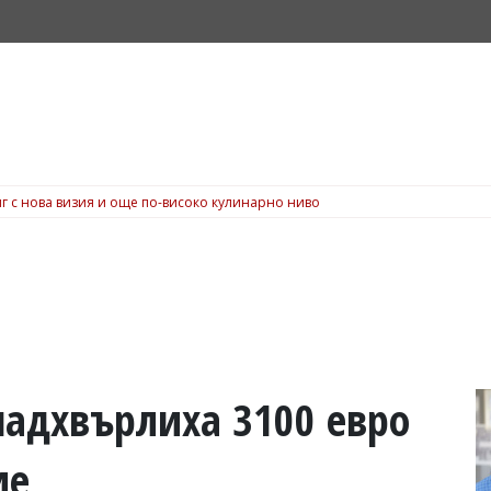
г с нова визия и още по-високо кулинарно ниво
 надхвърлиха 3100 евро
ие