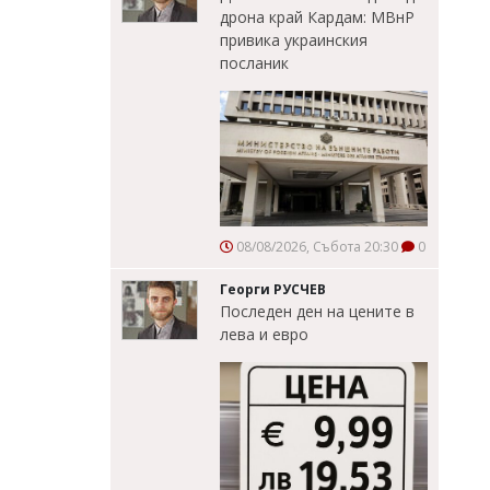
дрона край Кардам: МВнР
привика украинския
посланик
08/08/2026, Събота 20:30
0
Георги РУСЧЕВ
Последен ден на цените в
лева и евро