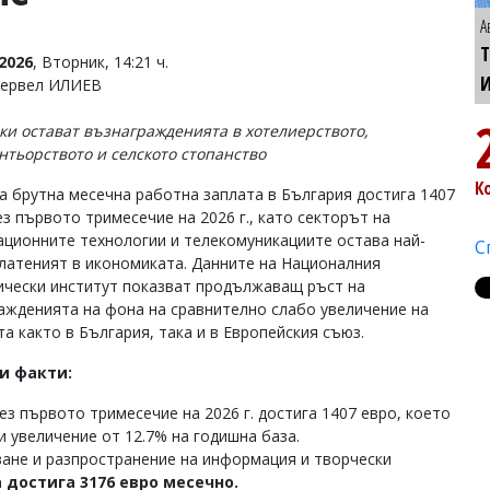
А
Т
2026
, Вторник, 14:21 ч.
Тервел ИЛИЕВ
ки остават възнагражденията в хотелиерството,
нтьорството и селското стопанство
К
а брутна месечна работна заплата в България достига 1407
ез първото тримесечие на 2026 г., като секторът на
ционните технологии и телекомуникациите остава най-
С
латеният в икономиката. Данните на Националния
ически институт показват продължаващ ръст на
ажденията на фона на сравнително слабо увеличение на
а както в България, така и в Европейския съюз.
и факти:
з първото тримесечие на 2026 г. достига 1407 евро, което
и увеличение от 12.7% на годишна база.
ване и разпространение на информация и творчески
 достига 3176 евро месечно.