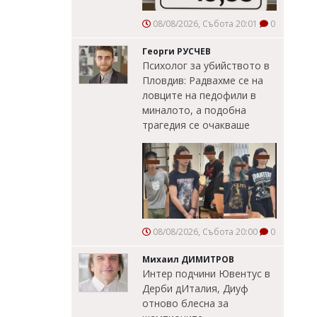
08/08/2026, Събота 20:01
0
Георги РУСЧЕВ
Психолог за убийството в
Пловдив: Радвахме се на
ловците на педофили в
миналото, а подобна
трагедия се очакваше
08/08/2026, Събота 20:00
0
Михаил ДИМИТРОВ
Интер подчини Ювентус в
Дерби дИталия, Диуф
отново блесна за