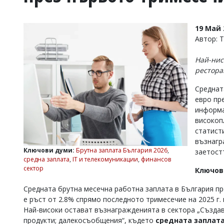
УКРАЙНА
СПОРТ
19 Май 
РАЗСЛЕДВАНЕ
Автор: 
БИЗНЕС
Най-нис
ЮГ
рестора
Среднат
Управители:
евро пр
Веселин
Василев,
информа
email:
високоп
v.vasilev@flagman.bg
статист
Катя
възнагр
Касабова,
Ключови думи:
Брутна заплата България 2026
,
заетостт
еmail:
k.kassabova@flagman.bg
средна заплата
,
IT и телекомуникации
,
финансов
сектор
Ключов
Главен
редактор:
Средната брутна месечна работна заплата в България пре
Иван
Колев,
е ръст от 2.8% спрямо последното тримесечие на 2025 г. 
email:
Най-високи остават възнагражденията в сектора „Създа
office@flagman.bg
продукти; далекосъобщения“, където
средната заплата