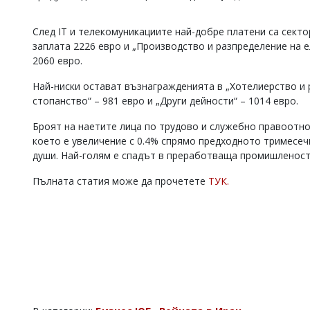
Коментарите
под
След IT и телекомуникациите най-добре платени са секто
статиите
заплата 2226 евро и „Производство и разпределение на е
се
2060 евро.
въвеждат
от
Най-ниски остават възнагражденията в „Хотелиерство и р
читателите
стопанство“ – 981 евро и „Други дейности“ – 1014 евро.
и
редакцията
Броят на наетите лица по трудово и служебно правоотнош
не
носи
което е увеличение с 0.4% спрямо предходното тримесечи
отговорност
души. Най-голям е спадът в преработваща промишленост – 
за
тях!
Пълната статия може да прочетете
ТУК.
Ако
откриете
обиден
за
вас
коментар,
моля
сигнализирайте
ни!