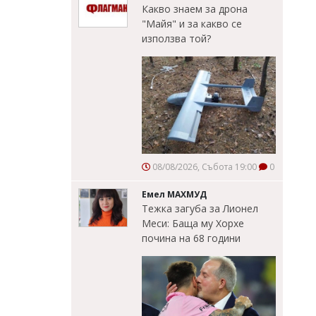
Какво знаем за дрона
"Майя" и за какво се
използва той?
08/08/2026, Събота 19:00
0
Емел МАХМУД
Тежка загуба за Лионел
Меси: Баща му Хорхе
почина на 68 години