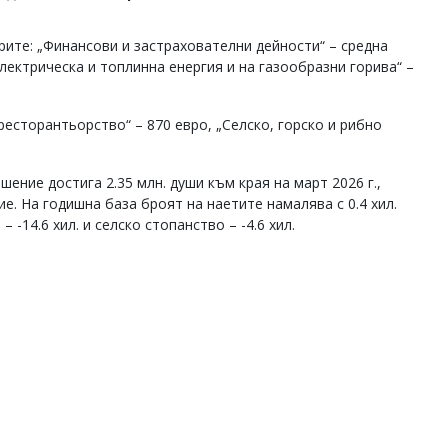
рите: „Финансови и застрахователни дейности“ – средна
лектрическа и топлинна енергия и на газообразни горива“ –
есторантьорство“ – 870 евро, „Селско, горско и рибно
ение достига 2.35 млн. души към края на март 2026 г.,
е. На годишна база броят на наетите намалява с 0.4 хил.
-14.6 хил. и селско стопанство – -4.6 хил.