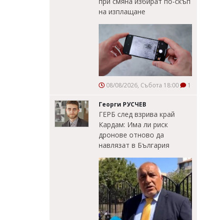
при смяна избират по-скъп
на изплащане
08/08/2026, Събота 18:00
1
Георги РУСЧЕВ
ГЕРБ след взрива край
Кардам: Има ли риск
дронове отново да
навлязат в България