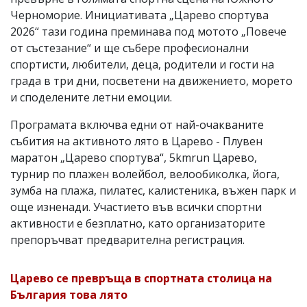
Черноморие. Инициативата „Царево спортува
2026“ тази година преминава под мотото „Повече
от състезание“ и ще събере професионални
спортисти, любители, деца, родители и гости на
града в три дни, посветени на движението, морето
и споделените летни емоции.
Програмата включва едни от най-очакваните
събития на активното лято в Царево - Плувен
маратон „Царево спортува“, 5kmrun Царево,
турнир по плажен волейбол, велообиколка, йога,
зумба на плажа, пилатес, калистеника, въжен парк и
още изненади. Участието във всички спортни
активности е безплатно, като организаторите
препоръчват предварителна регистрация.
Царево се превръща в спортната столица на
България това лято