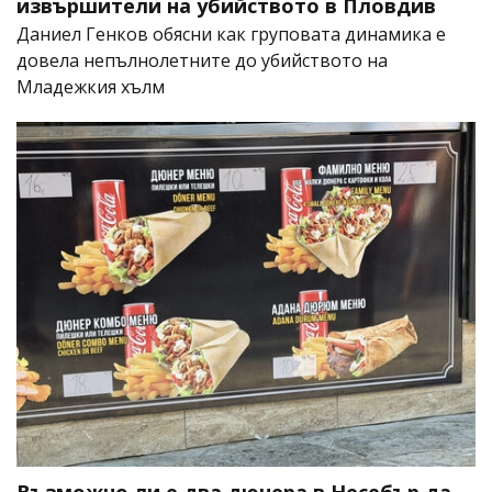
извършители на убийството в Пловдив
Даниел Генков обясни как груповата динамика е
довела непълнолетните до убийството на
Младежкия хълм