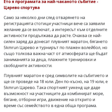
Ето я програмата за най-чаканото събитие -
Царево спортува
Само за няколко дни след отварянето на
регистрацията стотици участници вече са заявили
желание да се включат, а интересът към отделните
активности продължава да расте. Очаква се най-
силен заряд да донесат плувният маратон, бягането
5kmrun Царево и турнирът по плажен волейбол, но
също толкова важна част от атмосферата ще бъдат
заниманията за деца, плажните тренировки и
свободните активности.
Плувният маратон е сред символите на събитието и
ще се проведе на 18 юли. Ден по-късно, на 19 юли, е
5kmrun Царево. Така спортният уикенд ще даде
възможност на участниците да комбинират море,
бягане, отборни игри, движение на открито и
време със семейството в една обща програма.