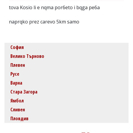
tova Kosio li e nqma por6eto i bqga pe6a
naprqko prez carevo 5km samo
София
Велико Търново
Плевен
Русе
Варна
Стара Загора
Ямбол
Сливен
Пловдив