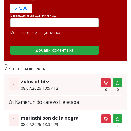
Въведете защитния код:
Моля, въведете защитния код
2
Коментара по темата
Zulus ot btv
2.
08.07.2026 13:57:12
0
0
Ot Kamerun do carevo li e etapa
mariachi son de la negra
1.
08.07.2026 13:32:29
1
1