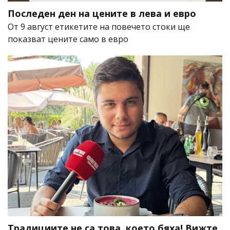
Последен ден на цените в лева и евро
От 9 август етикетите на повечето стоки ще
показват цените само в евро
Традициите не са това, което бяха! Вижте