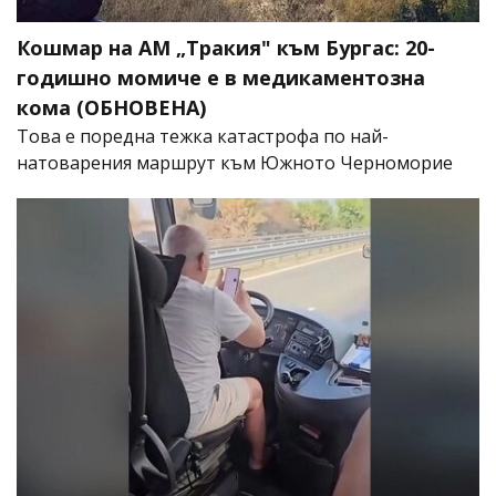
Кошмар на АМ „Тракия" към Бургас: 20-
годишно момиче е в медикаментозна
кома (ОБНОВЕНА)
Това е поредна тежка катастрофа по най-
натоварения маршрут към Южното Черноморие