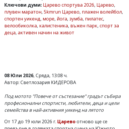
Ключови думи:
Царево спортува 2026
,
Царево
,
Коментарите
плувен маратон
,
5kmrun Царево
,
плажен волейбол
,
под
статиите
спортен уикенд
,
море
,
йога
,
зумба
,
пилатес
,
се
велообиколка
,
калистеника
,
въжен парк
,
спорт за
въвеждат
деца
,
активен начин на живот
от
читателите
и
редакцията
не
носи
отговорност
за
тях!
08 Юли 2026
, Сряда, 13:08 ч.
Ако
Автор: Светлозария КИДЕРОВА
откриете
обиден
за
Под мотото "Повече от състезание" градът събира
вас
професионални спортисти, любители, деца и цели
коментар,
семейства в най-активния уикенд на лятото
моля
сигнализирайте
ни!
От 17 до 19 юли 2026 г.
Царево
отново ще се
превърне в голямата спортна сцена на Южното