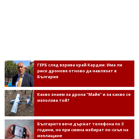
ГЕРБ след взрива край Кардам: Има ли
риск дронове отново да навлязат в
България
Какво знаем за дрона "Майя" и за какво се
използва той?
Българите вече държат телефона по 3
години, но при смяна избират по-скъп на
изплащане