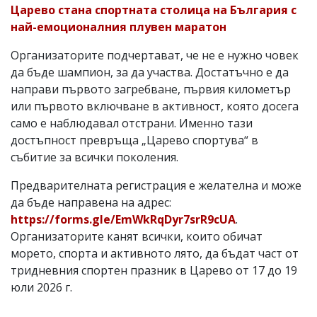
Царево стана спортната столица на България с
най-емоционалния плувен маратон
Организаторите подчертават, че не е нужно човек
да бъде шампион, за да участва. Достатъчно е да
направи първото загребване, първия километър
или първото включване в активност, която досега
само е наблюдавал отстрани. Именно тази
достъпност превръща „Царево спортува“ в
събитие за всички поколения.
Предварителната регистрация е желателна и може
да бъде направена на адрес:
https://forms.gle/EmWkRqDyr7srR9cUA
.
Организаторите канят всички, които обичат
морето, спорта и активното лято, да бъдат част от
тридневния спортен празник в Царево от 17 до 19
юли 2026 г.