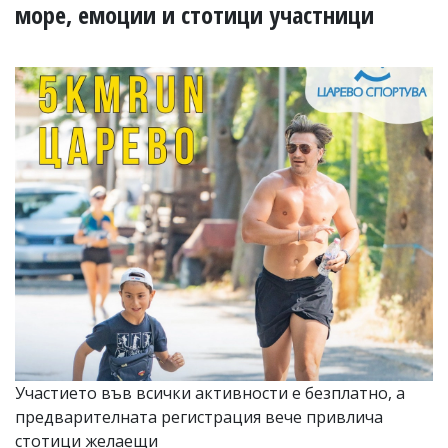
УКРАЙНА
море, емоции и стотици участници
СПОРТ
РАЗСЛЕДВАНЕ
БИЗНЕС
ЮГ
Управители:
Веселин
Василев,
email:
v.vasilev@flagman.bg
Катя
Касабова,
еmail:
k.kassabova@flagman.bg
Главен
редактор:
Иван
Участието във всички активности е безплатно, а
Колев,
предварителната регистрация вече привлича
email:
office@flagman.bg
стотици желаещи