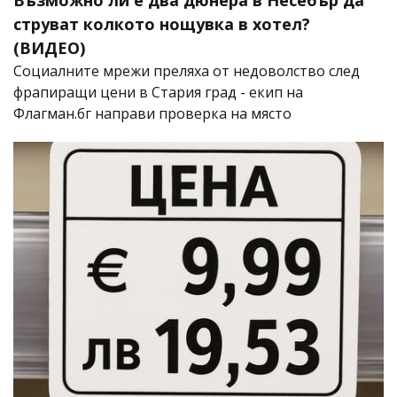
Възможно ли е два дюнера в Несебър да
струват колкото нощувка в хотел?
(ВИДЕО)
Социалните мрежи преляха от недоволство след
фрапиращи цени в Стария град - екип на
Флагман.бг направи проверка на място