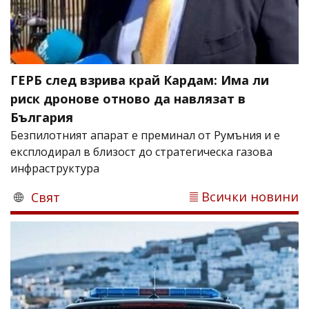
ГЕРБ след взрива край Кардам: Има ли
риск дронове отново да навлязат в
България
Безпилотният апарат е преминал от Румъния и е
експлодирал в близост до стратегическа газова
инфраструктура
Всички новини
Свят