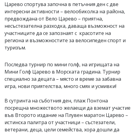
Царево спортува започна в петъчния ден с две
интересни активности – велообиколка на района,
предвождана от Вело Царево – приятна,
несъстезателна разходка, даваща възможност на
участниците да се запознаят с красотите на
региона и възможностите за велосипеден спорт и
туризъм.
Последва турнир по мини голф, на игрищата на
Мини Голф Царево в Морската градина. Турнир
специално за децата – място и време за забавна
игра, нови приятелства, много смях и усмивки!
В сутринта на съботния ден, плаж Понтона
посрещна множеството желаещи да вземат участие
във Второто издание на Плувен маратон Царево –
истинска палитра от участници – състезатели,
ветерани, деца, цели семейства, хора дошли да