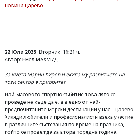
новини царево
Коментарите
под
статиите
се
въвеждат
от
читателите
и
22 Юли 2025
, Вторник, 16:21 ч.
редакцията
не
Автор: Емел МАХМУД
носи
отговорност
За кмета Марин Киров и екипа му развитието на
за
тях!
този сектор е приоритет
Ако
откриете
Най-масовото спортно събитие това лято се
обиден
проведе не къде да е, а в едно от най-
за
вас
предпочитаните морски дестинации у нас - Царево.
коментар,
Хиляди любители и професионалисти взеха участие
моля
в различните състезания по време на празника,
сигнализирайте
ни!
който се провежда за втора поредна година.