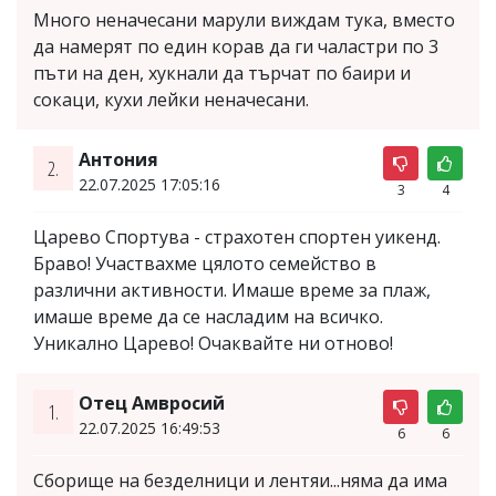
Много неначесани марули виждам тука, вместо
да намерят по един корав да ги чаластри по 3
пъти на ден, хукнали да търчат по баири и
сокаци, кухи лейки неначесани.
Антония
2.
22.07.2025 17:05:16
3
4
Царево Спортува - страхотен спортен уикенд.
Браво! Участвахме цялото семейство в
различни активности. Имаше време за плаж,
имаше време да се насладим на всичко.
Уникално Царево! Очаквайте ни отново!
Отец Амвросий
1.
22.07.2025 16:49:53
6
6
Сборище на безделници и лентяи...няма да има