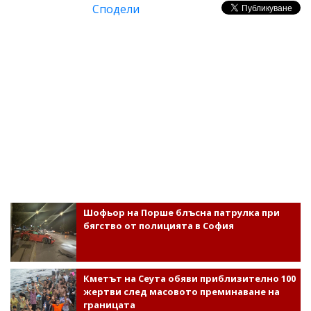
Сподели
Шофьор на Порше блъсна патрулка при
бягство от полицията в София
Кметът на Сеута обяви приблизително 100
жертви след масовото преминаване на
границата