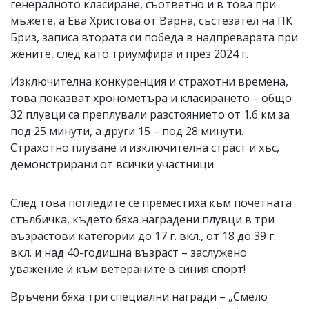
генералното класиране, съответно и в това при
мъжете, а Ева Христова от Варна, състезател на ПК
Бриз, записа втората си победа в надпреварата при
жените, след като триумфира и през 2024 г.
Изключителна конкуренция и страхотни времена,
това показват хронометъра и класирането – общо
32 плувци са преплували разстоянието от 1.6 км за
под 25 минути, а други 15 – под 28 минути.
Страхотно плуване и изключителна страст и хъс,
демонстрирани от всички участници.
След това погледите се преместиха към почетната
стълбичка, където бяха наградени плувци в три
възрастови категории до 17 г. вкл., от 18 до 39 г.
вкл. и над 40-годишна възраст – заслужено
уважение и към ветераните в синия спорт!
Връчени бяха три специални награди – „Смело