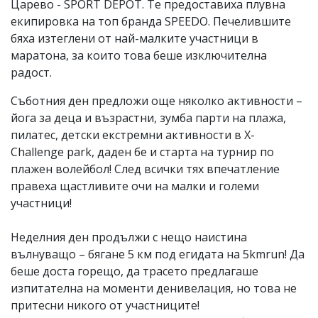
Царево - SPORT DEPOT. Те предоставиха плувна
екипировка на топ бранда SPEEDO. Печелившите
бяха изтеглени от най-малките участници в
маратона, за които това беше изключителна
радост.
Съботния ден предложи още няколко активности –
йога за деца и възрастни, зумба парти на плажа,
пилатес, детски екстремни активности в X-
Challenge park, даден бе и старта на турнир по
плажен волейбол! След всички тях впечатление
правеха щастливите очи на малки и големи
участници!
Неделния ден продължи с нещо наистина
вълнуващо – бягане 5 км под егидата на 5kmrun! Да
беше доста горещо, да трасето предлагаше
изпитателна на моменти денивелация, но това не
притесни никого от участниците!