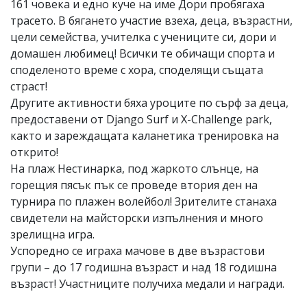
161 човека и едно куче на име Дори пробягаха
трасето. В бягането участие взеха, деца, възрастни,
цели семейства, учителка с учениците си, дори и
домашен любимец! Всички те обичащи спорта и
споделеното време с хора, споделящи същата
страст!
Другите активности бяха уроците по сърф за деца,
предоставени от Django Surf и X-Challenge park,
както и зареждащата каланетика тренировка на
открито!
На плаж Нестинарка, под жаркото слънце, на
горещия пясък пък се проведе втория ден на
турнира по плажен волейбол! Зрителите станаха
свидетели на майсторски изпълнения и много
зрелищна игра.
Успоредно се играха мачове в две възрастови
групи – до 17 годишна възраст и над 18 годишна
възраст! Участниците получиха медали и награди.