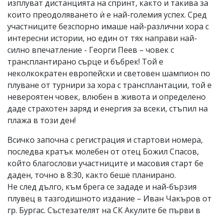
изплуват дистанцията на спринт, както и такива за
които преодоляването ѝ е най-големия успех. Сред
участниците безспорно имаше най-различни хора с
интересни истории, но един от тях направи най-
силно впечатление - Георги Пеев – човек с
трансплантирано сърце и бъбрек! Той е
неколкократен европейски и световен шампион по
плуване от турнири за хора с трансплантации, той е
невероятен човек, влюбен в живота и определено
даде страхотен заряд и енергия за всеки, стъпил на
плажа в този ден!
Всичко започна с регистрация и стартови номера,
последва кратък молебен от отец Божил Спасов,
който благослови участниците и масовия старт бе
даден, точно в 8:30, както беше планирано.
Не след дълго, към брега се зададе и най-бързия
плувец в тазгодишното издание – Иван Чакъров от
гр. Бургас. Състезателят на СК Акулите бе първи в