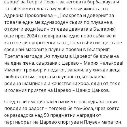
сърце“ за Георги Пеев – за неговата борба, кауза и
за забележителната му любов към живота, на
Адриана Прокопиева – „Подкрепа и доверие“ за
това че един международен съдия по плуване в
открити води (един от едва двамата в България)
още през 2024 г. повярва на едно ново събитие и
като че ли пророчески каза „Това събитие ще стане
сред най-масовите плувни прояви в България“.
Третата награда „Аз плувам в Царево“ бе връчена
на една жена, свързана с Царево – Мария Чалъкова!
Именит треньор и педагог, запалила у хиляди деца
любовта към спорта и плуването, изградила
редица шампиони и качествени хора, един от тях е
и големия приятел на Царево – Цанко Цанков.
След този емоционален момент последваха нови
поводи за радост – теглена бе томбола, чрез която
се раздадоха над 50 предметни награди от
партньорът на Царево спортува и Плувен маратон