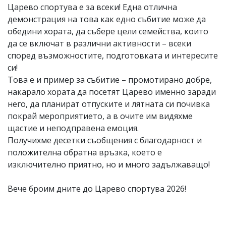
Царево спортува е за всеки! Една отлична
демонстрация на това как едно събитие може да
обедини хората, да събере цели семейства, които
да се включат в различни активности – всеки
според възможностите, подготовката и интересите
си!
Това е и пример за събитие – промотирано добре,
накарало хората да посетят Царево именно заради
него, да планират отпуските и лятната си почивка
покрай мероприятието, а в очите им видяхме
щастие и неподправена емоция.
Получихме десетки съобщения с благодарност и
положителна обратна връзка, което е
изключително приятно, но и много задължаващо!
Вече броим дните до Царево спортува 2026!