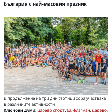
УКРАЙНА
България с най-масовия празник
СПОРТ
РАЗСЛЕДВАНЕ
БИЗНЕС
ЮГ
Управители:
Веселин
Василев,
email:
v.vasilev@flagman.bg
Катя
Касабова,
еmail:
k.kassabova@flagman.bg
Главен
редактор:
Иван
В продължение на три дни стотици хора участваха
Колев,
в различните активности
email:
office@flagman.bg
Ключови думи:
царево спортува
,
флагман
,
царево
,