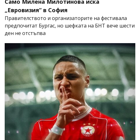
Само Милена Милотинова иска
„Евровизия“ в София
Правителството и организаторите на фестивала
предпочитат Бургас, но шефката на БНТ вече шести
ден не отстъпва