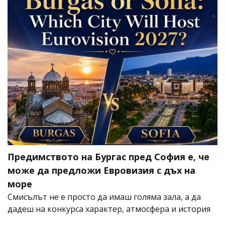
Предимството на Бургас пред София е, че
може да предложи Евровизия с дъх на
море
Смисълът не е просто да имаш голяма зала, а да
дадеш на конкурса характер, атмосфера и история