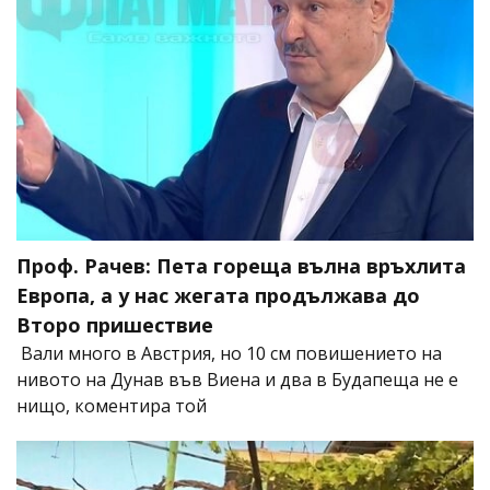
Проф. Рачев: Пета гореща вълна връхлита
Европа, а у нас жегата продължава до
Второ пришествие
Вали много в Австрия, но 10 см повишението на
нивото на Дунав във Виена и два в Будапеща не е
нищо, коментира той