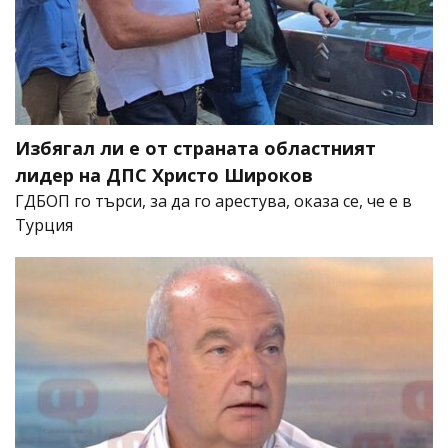
Избягал ли е от страната областният
лидер на ДПС Христо Широков
ГДБОП го търси, за да го арестува, оказа се, че е в
Турция