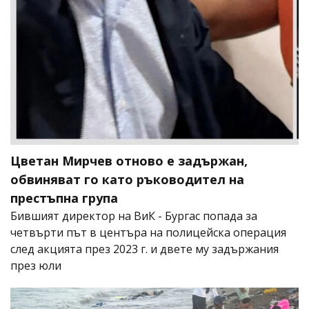
Цветан Мирчев отново е задържан,
обвиняват го като ръководител на
престъпна група
Бившият директор на ВиК - Бургас попада за
четвърти път в центъра на полицейска операция
след акцията през 2023 г. и двете му задържания
през юли