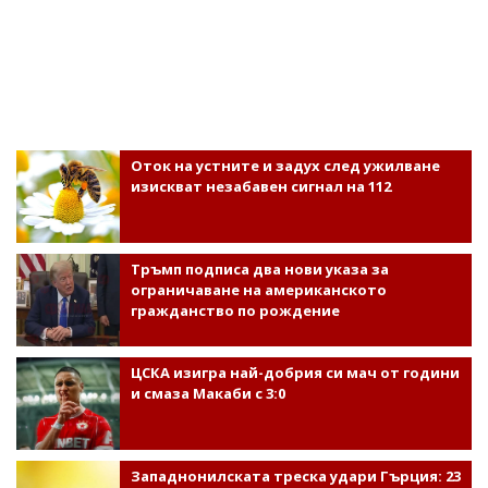
Оток на устните и задух след ужилване
изискват незабавен сигнал на 112
Тръмп подписа два нови указа за
ограничаване на американското
гражданство по рождение
ЦСКА изигра най-добрия си мач от години
и смаза Макаби с 3:0
Западнонилската треска удари Гърция: 23