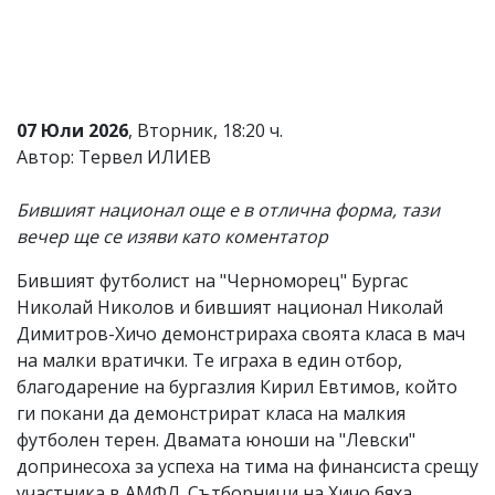
Коментарите
под
статиите
се
въвеждат
от
07 Юли 2026
, Вторник, 18:20 ч.
читателите
Автор: Тервел ИЛИЕВ
и
редакцията
не
Бившият национал още е в отлична форма, тази
носи
вечер ще се изяви като коментатор
отговорност
за
Бившият футболист на "Черноморец" Бургас
тях!
Ако
Николай Николов и бившият национал Николай
откриете
Димитров-Хичо демонстрираха своята класа в мач
обиден
на малки вратички. Те играха в един отбор,
за
вас
благодарение на бургазлия Кирил Евтимов, който
коментар,
ги покани да демонстрират класа на малкия
моля
футболен терен. Двамата юноши на "Левски"
сигнализирайте
ни!
допринесоха за успеха на тима на финансиста срещу
участника в АМФЛ. Сътборници на Хичо бяха