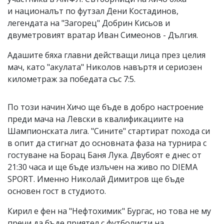
и националът по футзал Дени Костадинов,
легендата на "Загорец" Добрин Кисьов и
двуметровият вратар Иван Симеонов - Дългия.
Адашите бяха главни действащи лица през целия
мач, като "акулата" Николов навъртя и сериозен
километраж за победата със 7:5.
По този начин Хичо ще бъде в добро настроение
преди мача на Левски в квалификациите на
Шампионската лига. "Сините" стартират похода си
в опит да стигнат до основната фаза на турнира с
гостуване на Борац Баня Лука. Двубоят е днес от
21:30 часа и ще бъде излъчен на живо по DIEMA
SPORT. Именно Николай Димитров ще бъде
основен гост в студиото.
Кирил е фен на "Нефтохимик" Бургас, но това не му
пречи да бъде приятел с футболисти на