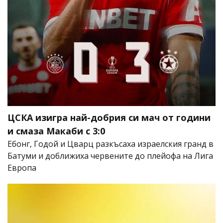
ЦСКА изигра най-добрия си мач от години
и смаза Макаби с 3:0
Ебонг, Годой и Цварц разкъсаха израелския гранд в
Батуми и доближиха червените до плейофа на Лига
Европа