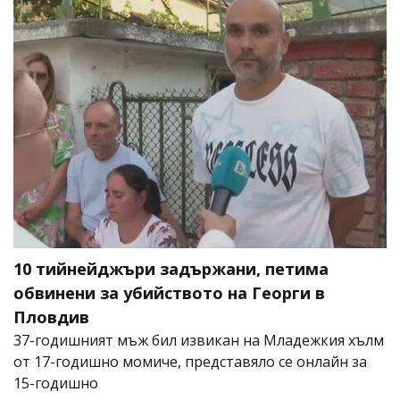
10 тийнейджъри задържани, петима
обвинени за убийството на Георги в
Пловдив
37-годишният мъж бил извикан на Младежкия хълм
от 17-годишно момиче, представяло се онлайн за
15-годишно