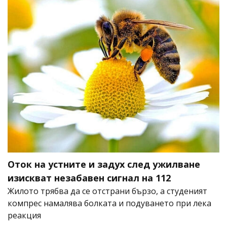
Оток на устните и задух след ужилване
изискват незабавен сигнал на 112
Жилото трябва да се отстрани бързо, а студеният
компрес намалява болката и подуването при лека
реакция