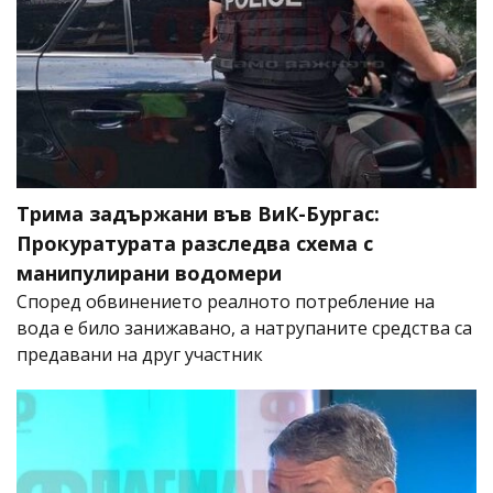
Трима задържани във ВиК-Бургас:
Прокуратурата разследва схема с
манипулирани водомери
Според обвинението реалното потребление на
вода е било занижавано, а натрупаните средства са
предавани на друг участник