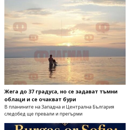
Жега до 37 градуса, но се задават тъмни
облаци и се очакват бури
В планините на Западна и Централна България
следобед ще превали и прегърми