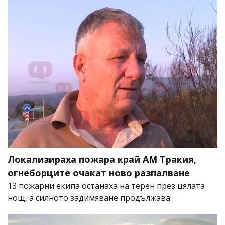
Локализираха пожара край АМ Тракия,
огнеборците очакат ново разпалване
13 пожарни екипа останаха на терен през цялата
нощ, а силното задимяване продължава