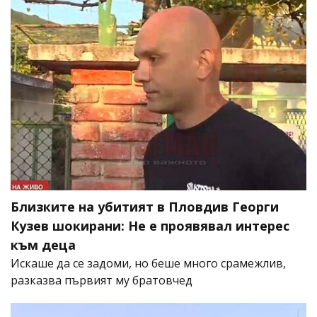
Близките на убитият в Пловдив Георги
Кузев шокирани: Не е проявявал интерес
към деца
Искаше да се задоми, но беше много срамежлив,
разказва първият му братовчед