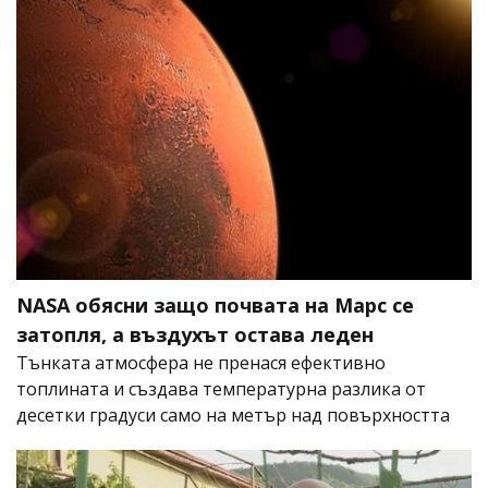
NASA обясни защо почвата на Марс се
затопля, а въздухът остава леден
Тънката атмосфера не пренася ефективно
топлината и създава температурна разлика от
десетки градуси само на метър над повърхността