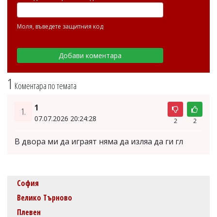
Моля, въведете защитния код
1
Коментара по темата
1
1.
07.07.2026 20:24:28
2
2
В двора ми да играят няма да изляа да ги гл
София
Велико Търново
Плевен