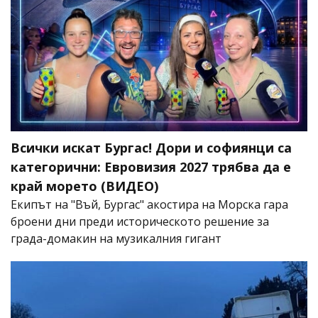
Всички искат Бургас! Дори и софиянци са
категорични: Евровизия 2027 трябва да е
край морето (ВИДЕО)
Екипът на "Въй, Бургас" акостира на Морска гара
броени дни преди историческото решение за
града-домакин на музикалния гигант