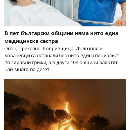
В пет български общини няма нито една
медицинска сестра
Опан, Трекляно, Копривщица, Дългопол и
Ковачевци са останали без нито един специалист
по здравни грижи, а в други 104 общини работят
най-много по десет