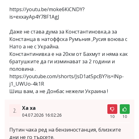
https://youtu.be/moke6KiCNDY?
is=exxayAp4Y78F1AgJ
Даже не става дума за Константиновка,а за
Констанца в натоффска Румъния ,Русия воюва с
Нато а не с Украйна.
Константинивка е на 20км от Бахмут и няма как
братушките да ги изминават за 2 години и
половина .
https://youtube.com/shorts/JsD1at5pcBY?is=lNp-
j1_UWUo-4k1R
Шиш вам, а не Донбас нежели Украина !
Ха ха
2.
04.07.2026 16:02:26
10
10
Путин чака ред на бензиностанция, близките
дни не го търсете.