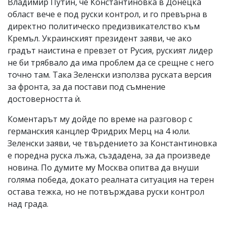
Владимир Путин, че Константиновка в Донецка
област вече е под руски контрол, и го превърна в
директно политическо предизвикателство към
Кремъл. Украинският президент заяви, че ако
градът наистина е превзет от Русия, руският лидер
не би трябвало да има проблем да се срещне с него
точно там. Така Зеленски използва руската версия
за фронта, за да постави под съмнение
достоверността ѝ.
Коментарът му дойде по време на разговор с
германския канцлер Фридрих Мерц на 4 юли.
Зеленски заяви, че твърдението за Константиновка
е поредна руска лъжа, създадена, за да произведе
новина. По думите му Москва опитва да внуши
голяма победа, докато реалната ситуация на терен
остава тежка, но не потвърждава руски контрол
над града.