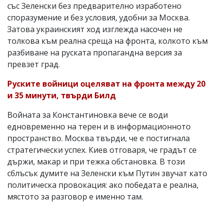
със Зеленски без предварително изработено
споразумение и без условия, удобни за Москва.
Затова украинският ход изглежда насочен не
толкова към реална среща на фронта, колкото към
разбиване на руската пропагандна версия за
превзет град.
Руските войници оцеляват на фронта между 20
и 35 минути, твърди Билд
Войната за Константиновка вече се води
едновременно на терен и в информационното
пространство. Москва твърди, че е постигнала
стратегически успех. Киев отговаря, че градът се
държи, макар и при тежка обстановка. В този
сблъсък думите на Зеленски към Путин звучат като
политическа провокация: ако победата е реална,
мястото за разговор е именно там.