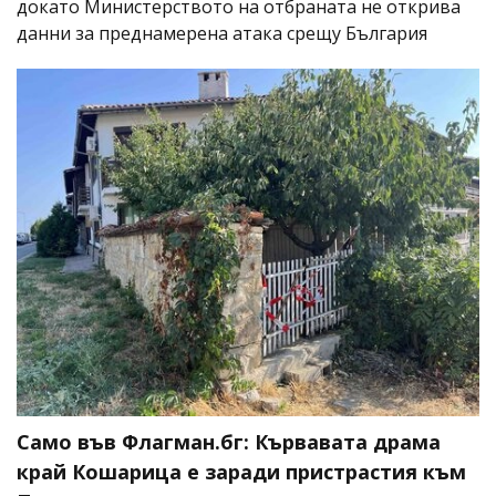
докато Министерството на отбраната не открива
данни за преднамерена атака срещу България
Само във Флагман.бг: Кървавата драма
край Кошарица е заради пристрастия към