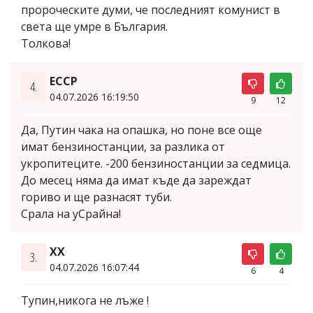
пророческите думи, че последният комунист в
света ще умре в България.
Толкова!
ЕССР
4.
04.07.2026 16:19:50
9
12
Да, Путин чака на опашка, но поне все още
имат бензиностанции, за разлика от
укропитеците. -200 бензиностанции за седмица.
До месец няма да имат къде да зареждат
гориво и ще разнасят туби.
Срала на уСрайна!
XX
3.
04.07.2026 16:07:44
6
4
Тупин,никога не лъже !