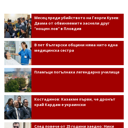
Месец преди убийството на Георги Кузев:
Двама от обвиняемите заснели друг
"нощен лов" в Пловдив
В пет български общини няма нито една
медицинска сестра
Пламъци погълнаха легендарно училище
Костадинов: Казахме първи, че дронът
край Кардам е украински
След повече от 25 години заедно: Ники