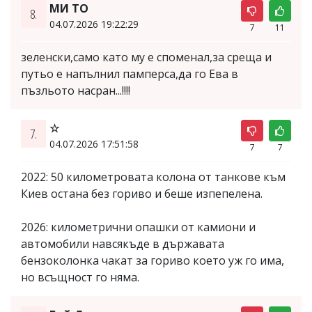
МИ ТО
8.
04.07.2026 19:22:29
7
11
зеленски,само като му е споменал,за среща и
путьо е напълнил памперса,да го Ева в
пъзльото насран...!!!!
☆
7.
04.07.2026 17:51:58
7
7
2022: 50 километровата колона от танкове към
Киев остана без гориво и беше изпепелена.
2026: километрични опашки от камиони и
автомобили навсякъде в държавата
бензоколонка чакат за гориво което уж го има,
но всъщност го няма.