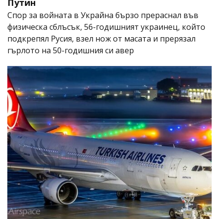
Путин
Спор за войната в Украйна бързо прераснал във
физическа сблъсък, 56-годишният украинец, който
подкрепял Русия, взел нож от масата и прерязал
гърлото на 50-годишния си авер