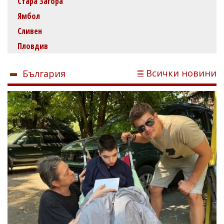
Стара Загора
Ямбол
Сливен
Пловдив
Всички новини
България