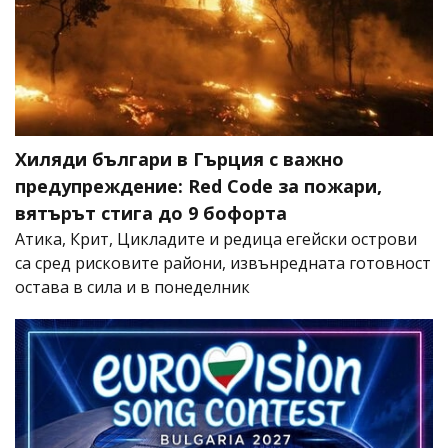
Хиляди българи в Гърция с важно
предупреждение: Red Code за пожари,
вятърът стига до 9 бофорта
Атика, Крит, Цикладите и редица егейски острови
са сред рисковите райони, извънредната готовност
остава в сила и в понеделник