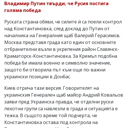
Владимир Путин твърди, че Русия постига
голяма победа
Руската страна обяви, че силите ѝ са поели контрол
над Константиновка, след доклад до Путин от
началника на Генералния щаб Валерий Герасимов.
Москва представя града като един от основните
отбранителни възли в укрепения район Славянск-
Краматорск-Константиновка. За Кремъл подобна
победа би имала военно и символно значение,
защото би отворила път към още по-важни
украински позиции в Донбас.
Киев отрича тази версия. Говорителят на
украинския Генерален щаб майор Андрий Ковальов
заяви пред Украинска правда, че отделни руски
пехотни групи са навлезли в града и ситуацията е
тежка. В същото време той подчерта, че
Константиновка остава под контрола на