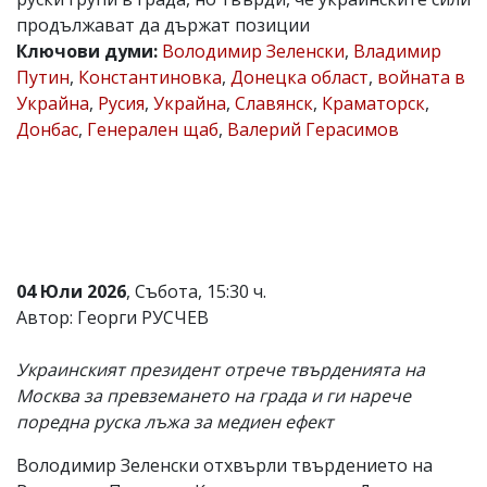
продължават да държат позиции
Коментарите
под
Ключови думи:
Володимир Зеленски
,
Владимир
статиите
Путин
,
Константиновка
,
Донецка област
,
войната в
се
Украйна
,
Русия
,
Украйна
,
Славянск
,
Краматорск
,
въвеждат
от
Донбас
,
Генерален щаб
,
Валерий Герасимов
читателите
и
редакцията
не
носи
отговорност
за
тях!
04 Юли 2026
, Събота, 15:30 ч.
Ако
Автор: Георги РУСЧЕВ
откриете
обиден
за
Украинският президент отрече твърденията на
вас
Москва за превземането на града и ги нарече
коментар,
моля
поредна руска лъжа за медиен ефект
сигнализирайте
ни!
Володимир Зеленски отхвърли твърдението на