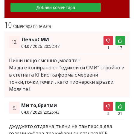
10
Коментара по темата
ЛельоСМИ
10.
04.07.2026 20:52:47
1
17
Пиши нещо смешно ,моля те !
Ма да е копирано от “едикои си СМИ” стройно и
в стегната КГБистка форма с червени
точки,точки,точки , като пионерски връзки.
Моля те !
Ми то,братми
9.
04.07.2026 20:26:43
5
21
джуджето отдавна пълни не памперс а два
големи куфара. тез куфари ги разнася КГБ