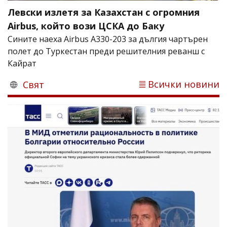
Левски излетя за Казахстан с огромния
Airbus, който вози ЦСКА до Баку
Сините наеха Airbus A330-203 за дългия чартърен
полет до Туркестан преди решителния реванш с
Кайрат
Всички новини
Свят