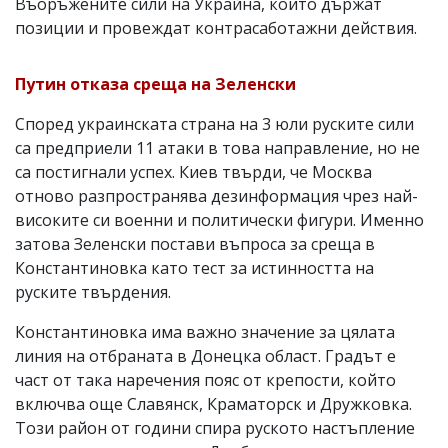
Въоръжените сили на Украйна, които държат
позиции и провеждат контрасаботажни действия.
Путин отказа среща на Зеленски
Според украинската страна на 3 юли руските сили
са предприели 11 атаки в това направление, но не
са постигнали успех. Киев твърди, че Москва
отново разпространява дезинформация чрез най-
високите си военни и политически фигури. Именно
затова Зеленски постави въпроса за среща в
Константиновка като тест за истинността на
руските твърдения.
Константиновка има важно значение за цялата
линия на отбраната в Донецка област. Градът е
част от така наречения пояс от крепости, който
включва още Славянск, Краматорск и Дружковка.
Този район от години спира руското настъпление