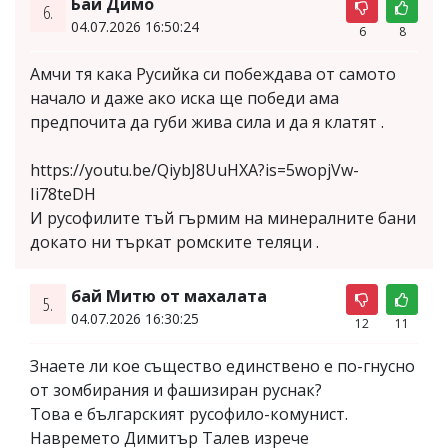
Бай Димо
6.
04.07.2026 16:50:24
6
8
Амчи тя кака Русийка си побеждава от самото
начало и даже ако иска ще победи ама
предпочита да губи жива сила и да я клатят .
https://youtu.be/QiybJ8UuHXA?is=5wopjVw-
Ii78teDH
И русофилите тъй гърмим на минералните бани
докато ни търкат ромските теляци .
бай Митю от махалата
5.
04.07.2026 16:30:25
12
11
Знаете ли кое същество единствено е по-гнусно
от зомбирания и фашизиран руснак?
Това е българският русофило-комунист.
Навремето Димитър Талев изрече