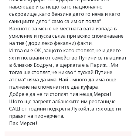
навсякъде и са нещо като национално
съкровище ,като бензина дето го няма и като
санкциите дето “ само са им от полза”
Важното за мен е че местната вата изпада в
умиление и пуска сълза при всяко споменаване
на тия ( дори леко фекални) факти.
И тва си е ОК ,защото като стоплят,че и двете
яхти ползвани от семейство Путини се плацикат
в близкия Бодрум , а щерката е в Париж….Ми
тогаз ше стоплят,че никво “ пускай Путине
атома” няма да има. Най - много да има още
пълнене на споменатите два куфара.
Добре е да не ги стоплят тия неща,Мерси !
Щото ще загреят албанските им реотани,че
САЩ от години подкрепя Лукойл ,а тях още ги
правят на пионерчета.
Пак Мерси !