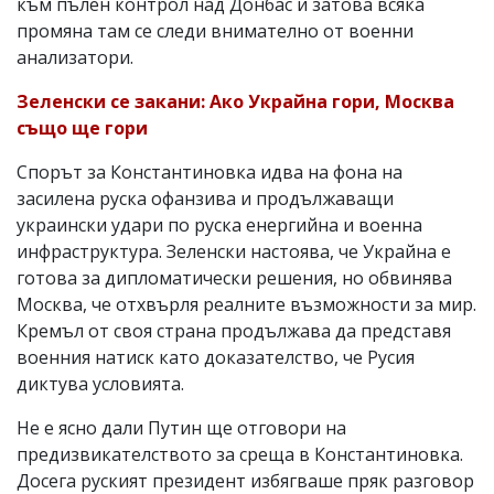
към пълен контрол над Донбас и затова всяка
промяна там се следи внимателно от военни
анализатори.
Зеленски се закани: Ако Украйна гори, Москва
също ще гори
Спорът за Константиновка идва на фона на
засилена руска офанзива и продължаващи
украински удари по руска енергийна и военна
инфраструктура. Зеленски настоява, че Украйна е
готова за дипломатически решения, но обвинява
Москва, че отхвърля реалните възможности за мир.
Кремъл от своя страна продължава да представя
военния натиск като доказателство, че Русия
диктува условията.
Не е ясно дали Путин ще отговори на
предизвикателството за среща в Константиновка.
Досега руският президент избягваше пряк разговор