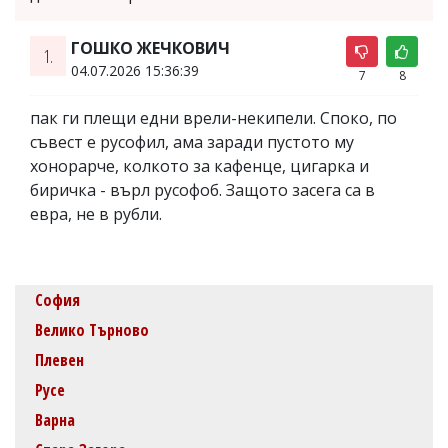
ГОШКО ЖЕЧКОВИЧ
1.
04.07.2026 15:36:39
7
8
пак ги плещи едни врели-некипели. Споко, по
съвест е русофил, ама заради пустото му
хонорарче, колкото за кафенце, цигарка и
биричка - върл русофоб. Защото засега са в
евра, не в рубли.
София
Велико Търново
Плевен
Русе
Варна