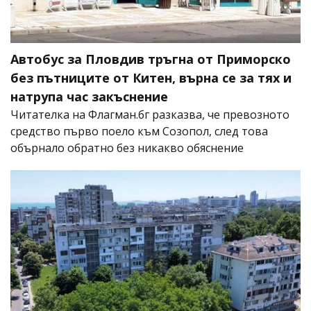
Автобус за Пловдив тръгна от Приморско
без пътниците от Китен, върна се за тях и
натрупа час закъснение
Читателка на Флагман.бг разказва, че превозното
средство първо поело към Созопол, след това
обърнало обратно без никакво обяснение