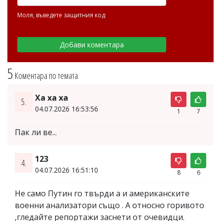
Моля, въведете защитния код
5
Коментара по темата
Ха ха ха
5.
04.07.2026 16:53:56
1
7
Пак ли ве...
123
4.
04.07.2026 16:51:10
8
6
Не само Путин го твърди а и американските
военни анализатори също . А относно горивото
,гледайте репортажи заснети от очевидци.