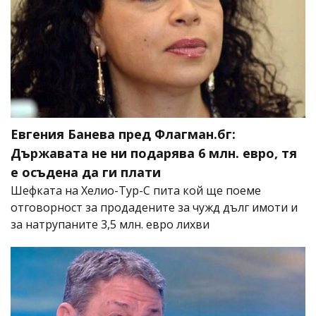
Евгения Банева пред Флагман.бг:
Държавата не ни подарява 6 млн. евро, тя
е осъдена да ги плати
Шефката на Хелио-Тур-С пита кой ще поеме
отговорност за продадените за чужд дълг имоти и
за натрупаните 3,5 млн. евро лихви