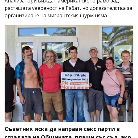
Анализатори виждат американското рамо зад
растящата увереност на Рабат, но доказателства за
организиране на мигрантския щурм няма
Съветник иска да направи секс парти в
сградата на Общината, плаши със съд, ако