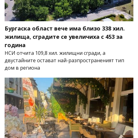
Бургаска област вече има близо 338 хил.
жилища, сградите се увеличиха с 453 за
година
НСИ отчита 109,8 хил. жилищни сгради, а
двустайните остават най-разпространеният тип
дом в региона