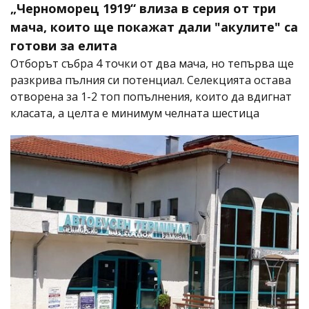
„Черноморец 1919“ влиза в серия от три
мача, които ще покажат дали "акулите" са
готови за елита
Отборът събра 4 точки от два мача, но тепърва ще
разкрива пълния си потенциал. Селекцията остава
отворена за 1-2 топ попълнения, които да вдигнат
класата, а целта е минимум челната шестица