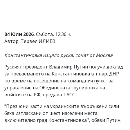
Коментарите
под
статиите
се
въвеждат
от
04 Юли 2026
, Събота, 12:36 ч.
читателите
Автор: Тервел ИЛИЕВ
и
редакцията
не
Константиновка изцяло руска, сочат от Москва
носи
отговорност
Руският президент Владимир Путин получи доклад
за
за превземането на Константиновка в т.нар. ДНР
тях!
Ако
по време на посещение на командния пункт за
откриете
управление на Обединената групировка на
обиден
войските на РФ, предава ТАСС.
за
вас
"През юни части на украинските въоръжени сили
коментар,
моля
бяха изтласкани от шест населени места,
сигнализирайте
включително град Константиновка'', обяви Путин.
ни!