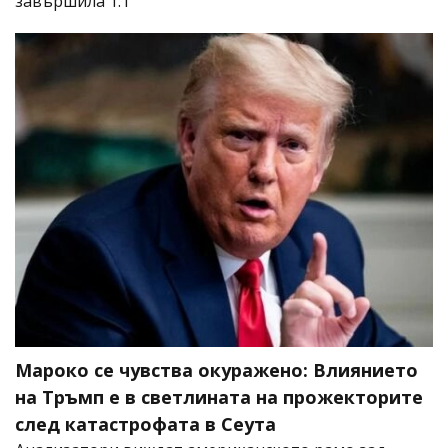
завършила 1:1
Мароко се чувства окуражено: Влиянието
на Тръмп е в светлината на прожекторите
след катастрофата в Сеута