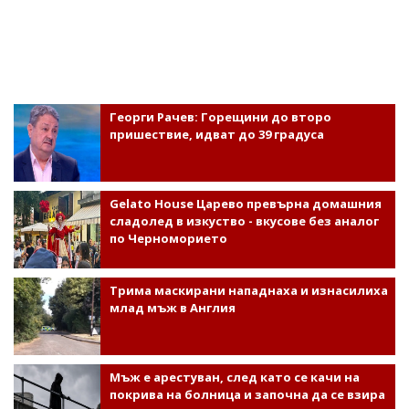
Георги Рачев: Горещини до второ
пришествие, идват до 39 градуса
Gelato House Царево превърна домашния
сладолед в изкуство - вкусове без аналог
по Черноморието
Трима маскирани нападнаха и изнасилиха
млад мъж в Англия
Мъж е арестуван, след като се качи на
покрива на болница и започна да се взира