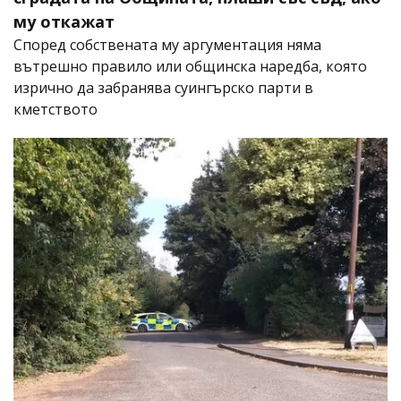
му откажат
Според собствената му аргументация няма
вътрешно правило или общинска наредба, която
изрично да забранява суингърско парти в
кметството