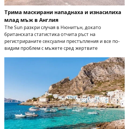
Трима маскирани нападнаха и изнасилиха
млад мъж в Англия
The Sun разкри случая в Нюнитън, докато
британската статистика отчита ръст на
регистрираните сексуални престъпления и все по-
видим проблем с мъжете сред жертвите