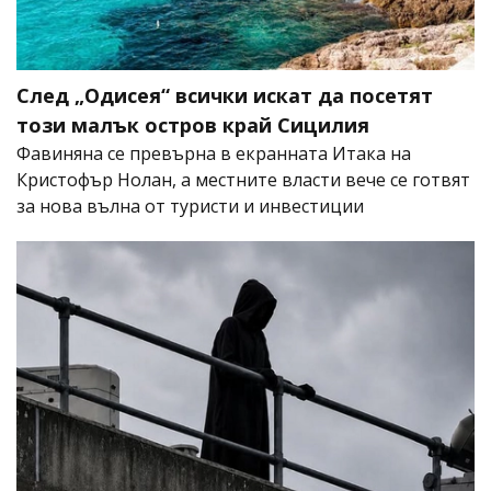
След „Одисея“ всички искат да посетят
този малък остров край Сицилия
Фавиняна се превърна в екранната Итака на
Кристофър Нолан, а местните власти вече се готвят
за нова вълна от туристи и инвестиции