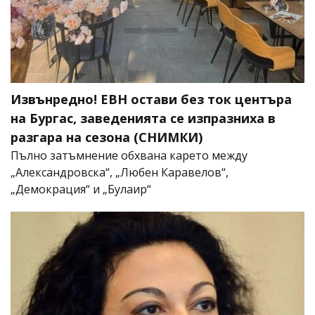
Извънредно! ЕВН остави без ток центъра
на Бургас, заведенията се изпразниха в
разгара на сезона (СНИМКИ)
Пълно затъмнение обхвана карето между
„Александровска“, „Любен Каравелов“,
„Демокрация“ и „Булаир“