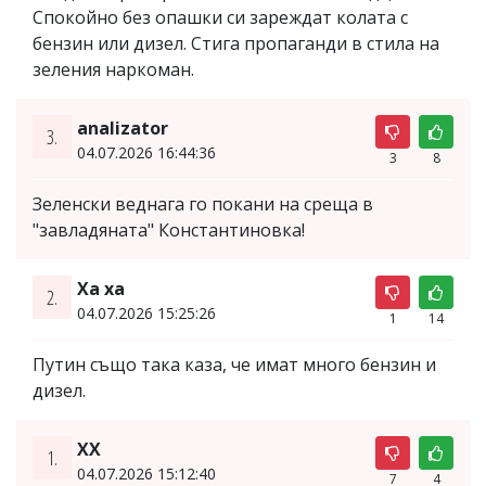
Спокойно без опашки си зареждат колата с
бензин или дизел. Стига пропаганди в стила на
зеления наркоман.
analizator
3.
04.07.2026 16:44:36
3
8
Зеленски веднага го покани на среща в
"завладяната" Константиновка!
Ха ха
2.
04.07.2026 15:25:26
1
14
Путин също така каза, че имат много бензин и
дизел.
XX
1.
04.07.2026 15:12:40
7
4