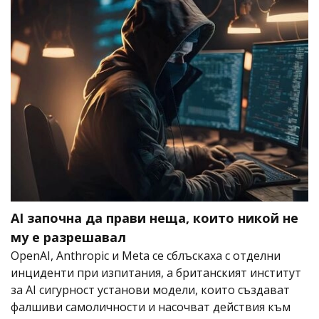
AI започна да прави неща, които никой не
му е разрешавал
OpenAI, Anthropic и Meta се сблъскаха с отделни
инциденти при изпитания, а британският институт
за AI сигурност установи модели, които създават
фалшиви самоличности и насочват действия към