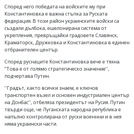
Според него победата на войските му при
Константиновка е важна стъпка за Руската
федерация. В този район украинските войски са
създали дълбока, ешелонирана система от
укрепления, превръщайки градовете Славянск,
Краматорск, Дружковка и Константиновка в единен
отбранителен център.
Според руснаците Константиновка вече е тяхна.
"Това е от голямо стратегическо значение'',
подчертава Путин.
''Градът, както всички знаем, е ключов
транспортен възел и основен индустриален център
на Донбас'', отбеляза президентът на Русия. Путин
твърди още, че Луганската народна република е
напълно контролирана от руски военнни и в нея
няма украински части.