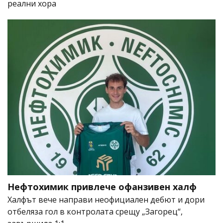
реални хора
Нефтохимик привлече офанзивен халф
Халфът вече направи неофициален дебют и дори
отбеляза гол в контролата срещу „Загорец“,