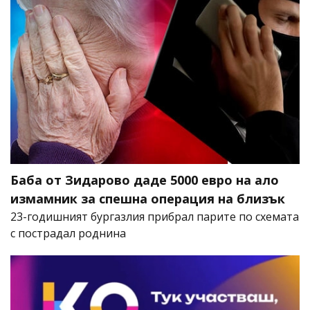
Баба от Зидарово даде 5000 евро на ало
измамник за спешна операция на близък
23-годишният бургазлия прибрал парите по схемата
с пострадал роднина