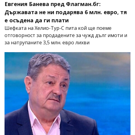
Евгения Банева пред Флагман.бг:
Държавата не ни подарява 6 млн. евро, тя
е осъдена да ги плати
Шефката на Хелио-Тур-С пита кой ще поеме
отговорност за продадените за чужд дълг имоти и
за натрупаните 3,5 млн. евро лихви