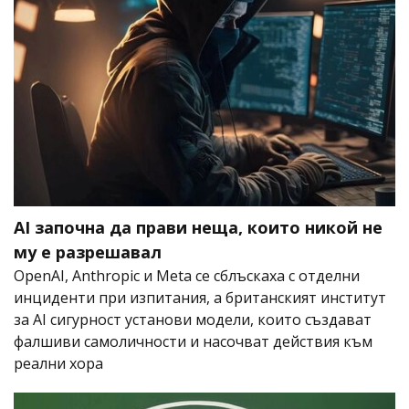
AI започна да прави неща, които никой не
му е разрешавал
OpenAI, Anthropic и Meta се сблъскаха с отделни
инциденти при изпитания, а британският институт
за AI сигурност установи модели, които създават
фалшиви самоличности и насочват действия към
реални хора