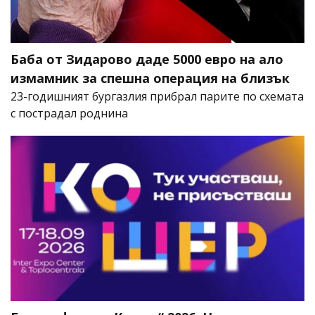
Баба от Зидарово даде 5000 евро на ало
измамник за спешна операция на близък
23-годишният бургазлия прибрал парите по схемата
с пострадал роднина