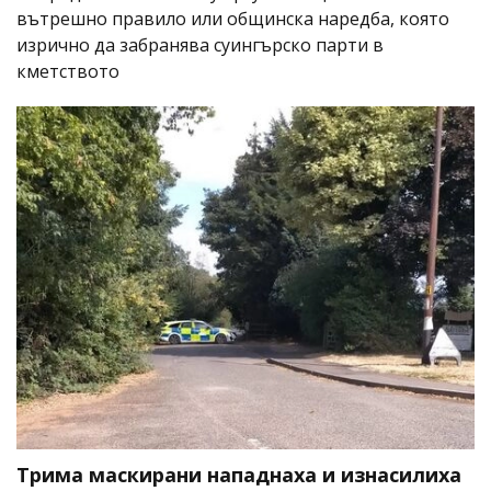
вътрешно правило или общинска наредба, която
изрично да забранява суингърско парти в
кметството
Трима маскирани нападнаха и изнасилиха