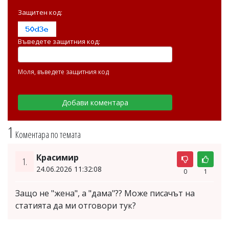
Защитен код:
Въведете защитния код:
Моля, въведете защитния код
1
Коментара по темата
Красимир
1.
24.06.2026 11:32:08
0
1
Защо не "жена", а "дама"?? Може писачът на
статията да ми отговори тук?