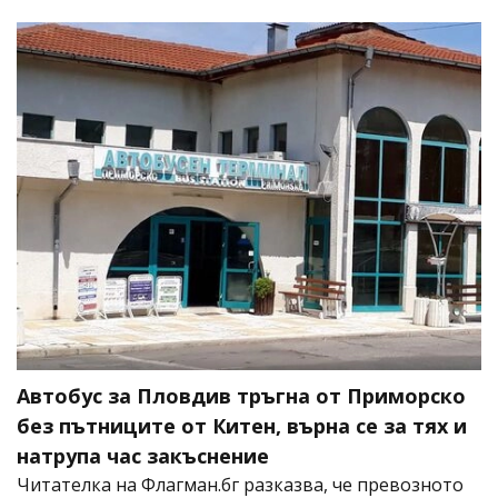
Автобус за Пловдив тръгна от Приморско
без пътниците от Китен, върна се за тях и
натрупа час закъснение
Читателка на Флагман.бг разказва, че превозното