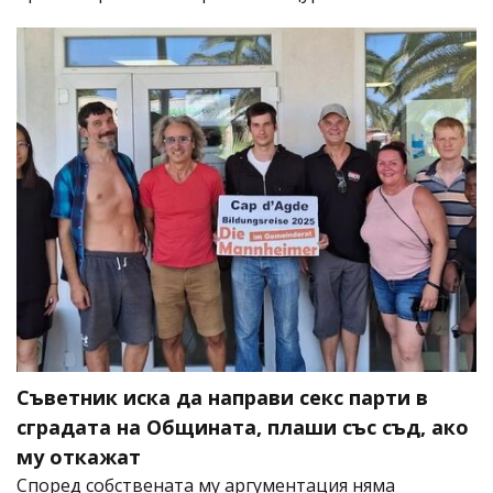
Съветник иска да направи секс парти в
сградата на Общината, плаши със съд, ако
му откажат
Според собствената му аргументация няма