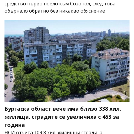
средство първо поело към Созопол, след това
обърнало обратно без никакво обяснение
Бургаска област вече има близо 338 хил.
жилища, сградите се увеличиха с 453 за
година
НСИ отчита 109,8 хил. жилищни сгради, а