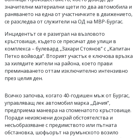
значителни материални щети по два автомобила и
раняването на една от участничките в движението,
се разследва от служители на ОД на МВР-Бургас.
Инцидентът се е разиграл на възловото
кръстовище, където се пресичат две улици в
комплекса – булевард „Захари Стоянов“ с „Капитан
Петко войвода“. Вторият участък е ключова връзка
за хилядите жители на района, което прави
преминаването оттам изключително интензивно
през целия ден.
Всичко започва, когато 40-годишен мъж от Бургас,
управляващ лек автомобил марка „Дачия“,
предприема маневра на споменатото кръстовище.
Поради неизяснени докрай обстоятелства и
несъобразяване с предимството или пътната
обстановка, шофьорът на румънското возило