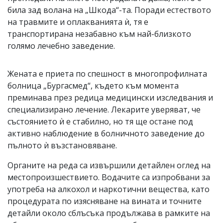
била зад волана на „Шкода“-та. Поради естеството
на травмите и оплакванията ѝ, тя е
транспортирана незабавно към най-близкото
голямо лечебно заведение.
Жената е приета по спешност в многопрофилната
болница „Бургасмед“, където към момента
преминава през редица медицински изследвания и
специализирано лечение. Лекарите уверяват, че
състоянието ѝ е стабилно, но тя ще остане под
активно наблюдение в болничното заведение до
пълното ѝ възстановяване.
Органите на реда са извършили детайлен оглед на
местопроизшествието. Водачите са изпробвани за
употреба на алкохол и наркотични вещества, като
процедурата по изясняване на вината и точните
детайли около сблъсъка продължава в рамките на