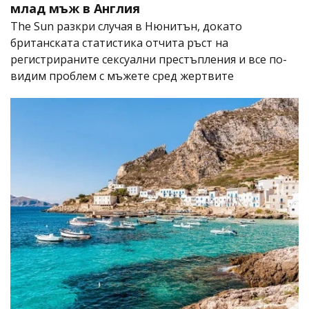
млад мъж в Англия
The Sun разкри случая в Нюнитън, докато
британската статистика отчита ръст на
регистрираните сексуални престъпления и все по-
видим проблем с мъжете сред жертвите