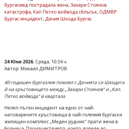
Бургасмед пострадала жена
,
Захари Стоянов
Коментарите
катастрофа
,
Кап Петко войвода сблъсък
,
ОДМВР
под
статиите
Бургас инцидент
,
Дачия Шкода Бургас
се
въвеждат
от
читателите
и
редакцията
не
носи
24 Юни 2026
, Сряда, 10:34 ч.
отговорност
Автор: Михаил ДИМИТРОВ
за
тях!
Ако
40-годишен бургазлия помлял с Дачията си Шкодата
откриете
й на кръстовището между „Захари Стоянов“ и „Кап.
обиден
за
Петко войвода“ в квартала
вас
коментар,
Нелеп пътен инцидент на едно от най-
моля
натоварените кръстовища в най-големия бургаски
сигнализирайте
ни!
жилищен комплекс „Меден рудник“ прати жена в
болница. Произшествието, което доведе до