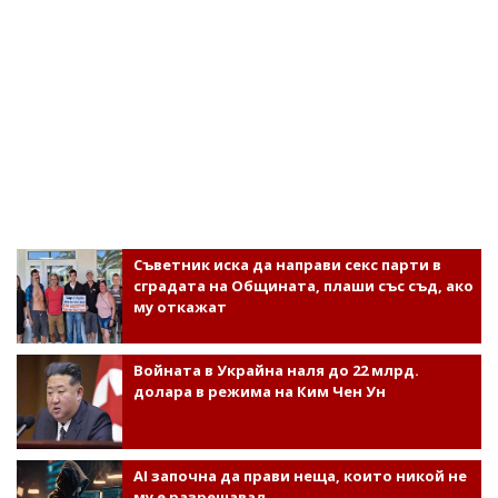
Съветник иска да направи секс парти в
сградата на Общината, плаши със съд, ако
му откажат
Войната в Украйна наля до 22 млрд.
долара в режима на Ким Чен Ун
AI започна да прави неща, които никой не
му е разрешавал