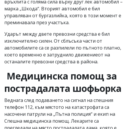
връхлита с голяма сила върху друг лек автомобил –
марка „Шкода“. Вторият автомобил е бил
управляван от бургазлийка, която в този момент е
преминавала през участъка.
Ударът между двете превозни средства е бил
изключително силен. От сблъсъка части от
автомобилите са се разпилели по пътното платно,
което временно е затруднило движениеот на
останалите превозни средства в района.
Медицинска помощ за
пострадалата шофьорка
Веднага след подаването на сигнал на спешния
телефон 112, към мястото на катастрофата са
насочени патрули на „Пътна полиция“ и екип на
Спешна медицинска помощ. Лекарите са
прегледали на място пострадалата дама, която е