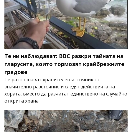
Те ни наблюдават: BBC разкри тайната на
гларусите, които тормозят крайбрежните
градове
Те разпознават хранителен източник от
значително разстояние и следят действията на
хората, вместо да разчитат единствено на случайно
открита храна