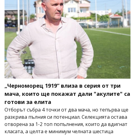
„Черноморец 1919“ влиза в серия от три
мача, които ще покажат дали "акулите" са
готови за елита
Отборът събра 4 точки от два мача, но тепърва ще
разкрива пълния си потенциал. Селекцията остава
отворена за 1-2 топ попълнения, които да вдигнат
класата, а целта е минимум челната шестица