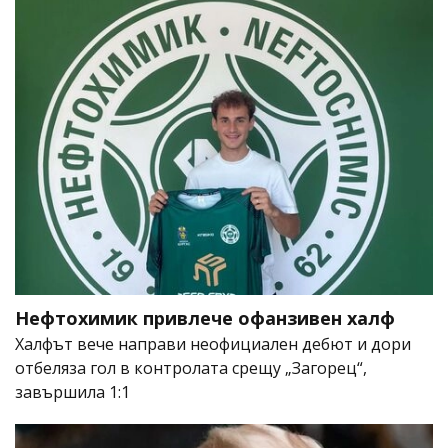
Нефтохимик привлече офанзивен халф
Халфът вече направи неофициален дебют и дори
отбеляза гол в контролата срещу „Загорец“,
завършила 1:1