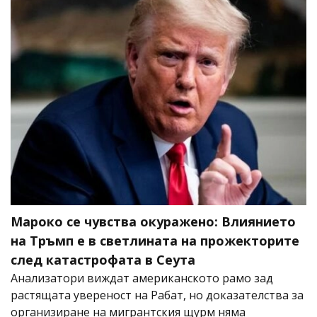
Мароко се чувства окуражено: Влиянието
на Тръмп е в светлината на прожекторите
след катастрофата в Сеута
Анализатори виждат американското рамо зад
растящата увереност на Рабат, но доказателства за
организиране на мигрантския щурм няма