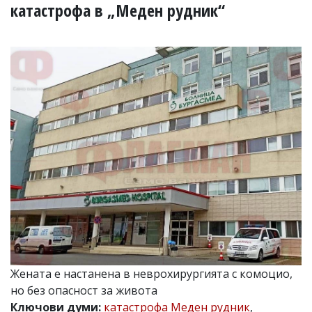
УКРАЙНА
катастрофа в „Меден рудник“
СПОРТ
РАЗСЛЕДВАНЕ
БИЗНЕС
ЮГ
Управители:
Веселин
Василев,
email:
v.vasilev@flagman.bg
Катя
Касабова,
еmail:
k.kassabova@flagman.bg
Главен
редактор:
Иван
Жената е настанена в неврохирургията с комоцио,
Колев,
но без опасност за живота
email:
office@flagman.bg
Ключови думи:
катастрофа Меден рудник
,