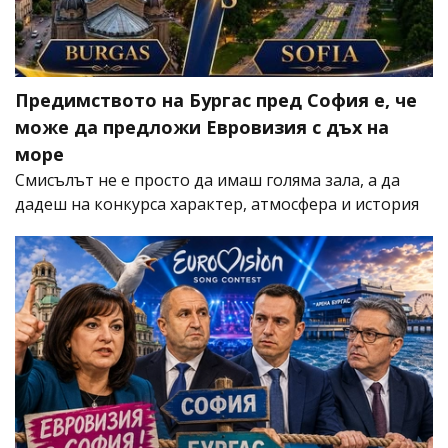
Предимството на Бургас пред София е, че
може да предложи Евровизия с дъх на
море
Смисълът не е просто да имаш голяма зала, а да
дадеш на конкурса характер, атмосфера и история