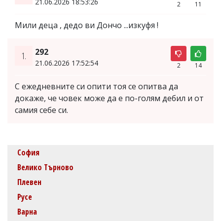
21.06.2026 18:53:26
2
11
Мили деца , дедо ви Дончо ...изкуфя !
292
1.
21.06.2026 17:52:54
2
14
С ежедневните си опити тоя се опитва да
докаже, че човек може да е по-голям дебил и от
самия себе си.
София
Велико Търново
Плевен
Русе
Варна