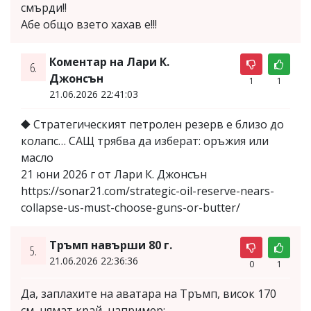
смърди!!
Абе общо взето хахав е!!!
Коментар на Лари К.
6.
Джонсън
1
1
21.06.2026 22:41:03
⯁ Стратегическият петролен резерв е близо до
колапс… САЩ трябва да изберат: оръжия или
масло
21 юни 2026 г от Лари К. Джонсън
https://sonar21.com/strategic-oil-reserve-nears-
collapse-us-must-choose-guns-or-butter/
Тръмп навърши 80 г.
5.
21.06.2026 22:36:36
0
1
Да, заплахите на аватара на Тръмп, висок 170
см, нямат край, например: