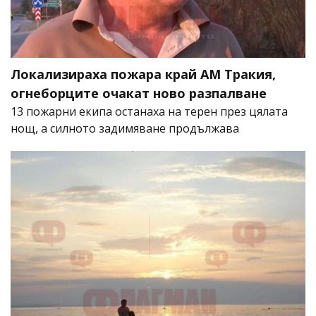
Локализираха пожара край АМ Тракия,
огнеборците очакат ново разпалване
13 пожарни екипа останаха на терен през цялата
нощ, а силното задимяване продължава