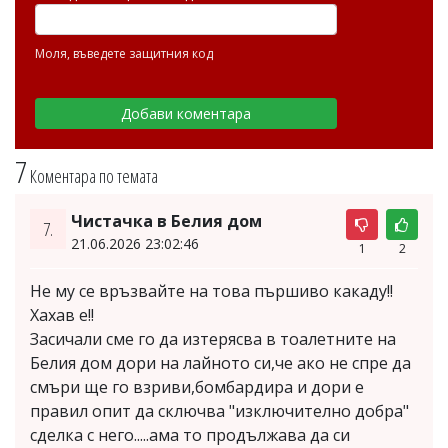
Моля, въведете защитния код
7
Коментара по темата
Чистачка в Белия дом
7.
21.06.2026 23:02:46
1
2
Не му се връзвайте на това пършиво какаду!!
Хахав е!!
Засичали сме го да изтерясва в тоалетните на
Белия дом дори на лайното си,че ако не спре да
смъри ще го взриви,бомбардира и дори е
правил опит да сключва "изключително добра"
сделка с него.....ама то продължава да си