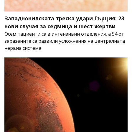
Западнонилската треска удари Гърция: 23
нови случая за седмица и шест жертви
Осем пациенти са в интензивни отделения, а 54 от
заразените са развили усложнения на централната
нервна система