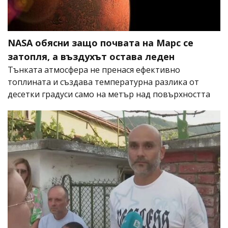
NASA обясни защо почвата на Марс се
затопля, а въздухът остава леден
Тънката атмосфера не пренася ефективно
топлината и създава температурна разлика от
десетки градуси само на метър над повърхността