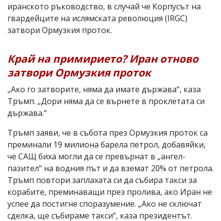
иранското ръководство, в случай че Корпусът на
гвардейците на ислямската революция (IRGC)
затвори Ормузкия проток.
Край на примирието? Иран отново
затвори Ормузкия проток
„Ако го затворите, няма да имате държава“, каза
Тръмп. „Дори няма да се върнете в проклетата си
държава.“
Тръмп заяви, че в събота през Ормузкия проток са
преминали 19 милиона барела петрол, добавяйки,
че САЩ биха могли да се превърнат в „ангел-
пазител“ на водния път и да вземат 20% от петрола.
Тръмп повтори заплахата си да събира такси за
корабите, преминаващи през пролива, ако Иран не
успее да постигне споразумение. „Ако не сключат
сделка, ще събираме такси“, каза президентът.