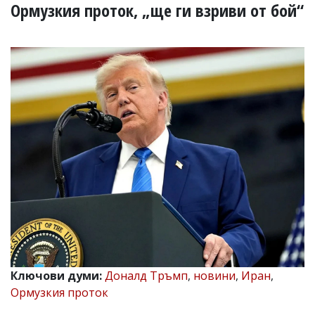
УКРАЙНА
Ормузкия проток, „ще ги взриви от бой“
СПОРТ
РАЗСЛЕДВАНЕ
БИЗНЕС
ЮГ
Управители:
Веселин
Василев,
email:
v.vasilev@flagman.bg
Катя
Касабова,
еmail:
k.kassabova@flagman.bg
Главен
редактор:
Иван
Ключови думи:
Доналд Тръмп
,
новини
,
Иран
,
Колев,
Ормузкия проток
email:
office@flagman.bg