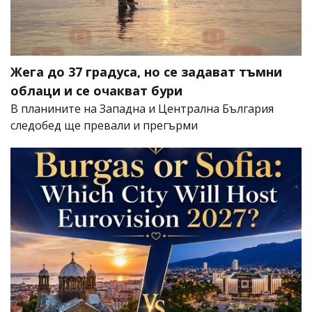
Жега до 37 градуса, но се задават тъмни
облаци и се очакват бури
В планините на Западна и Централна България
следобед ще превали и прегърми