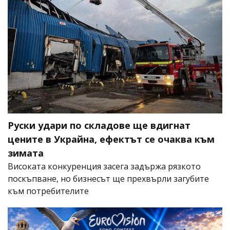
Руски удари по складове ще вдигнат
цените в Украйна, ефектът се очаква към
зимата
Високата конкуренция засега задържа рязкото
поскъпване, но бизнесът ще прехвърли загубите
към потребителите