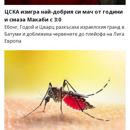
ЦСКА изигра най-добрия си мач от години
и смаза Макаби с 3:0
Ебонг, Годой и Цварц разкъсаха израелския гранд в
Батуми и доближиха червените до плейофа на Лига
Европа