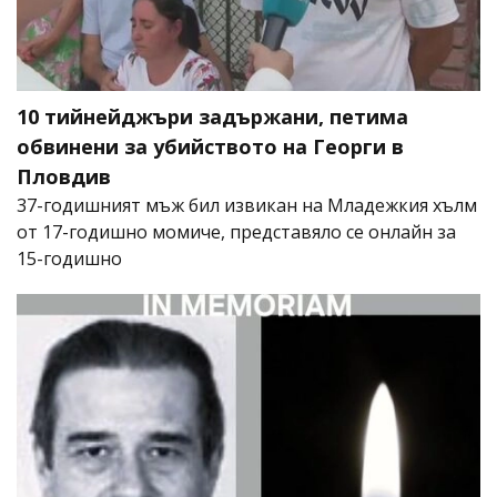
10 тийнейджъри задържани, петима
обвинени за убийството на Георги в
Пловдив
37-годишният мъж бил извикан на Младежкия хълм
от 17-годишно момиче, представяло се онлайн за
15-годишно