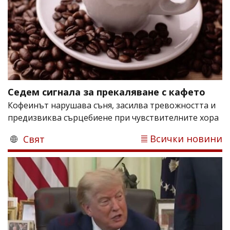
Седем сигнала за прекаляване с кафето
Кофеинът нарушава съня, засилва тревожността и
предизвиква сърцебиене при чувствителните хора
Всички новини
Свят