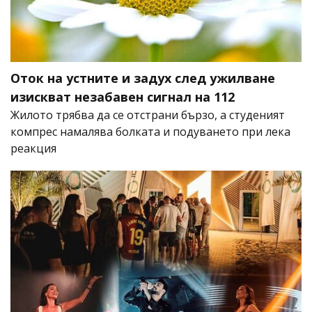
Оток на устните и задух след ужилване
изискват незабавен сигнал на 112
Жилото трябва да се отстрани бързо, а студеният
компрес намалява болката и подуването при лека
реакция