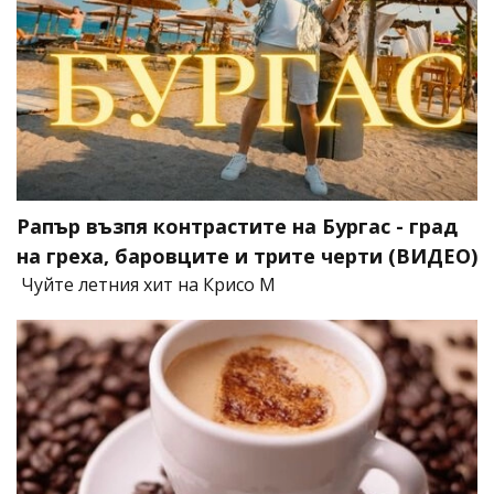
Рапър възпя контрастите на Бургас - град
на греха, баровците и трите черти (ВИДЕО)
Чуйте летния хит на Крисо М