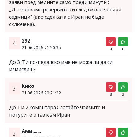
заяви пред медиите само преди минути :
„Изчерпваме резервите си след около четири
седмици“ (ако сделката с Иран не бъде
сключена).
292
4.
21.06.2026 21:50:35
4
0
До 3. Ти по-педалско име не можа ли да си
измислиш?
Кико
3.
21.06.2026 20:21:22
8
3
До 1 и 2 коментара.Слагайте чалмите и
потурите и газ към Иран
Ами.......
2.