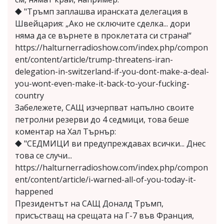
⯁ "Тръмп заплашва иранската делегация в
Швейцария: „Ако не сключите сделка... дори
няма да се върнете в проклетата си страна!“
https://halturnerradioshow.com/index.php/compon
ent/content/article/trump-threatens-iran-
delegation-in-switzerland-if-you-dont-make-a-deal-
you-wont-even-make-it-back-to-your-fucking-
country
Забележете, САЩ изчерпват напълно своите
петролни резерви до 4 седмици, това беше
коментар на Хал Търнър:
⯁ "СЕДМИЦИ ви предупреждавах всички... Днес
това се случи...
https://halturnerradioshow.com/index.php/compon
ent/content/article/i-warned-all-of-you-today-it-
happened
Президентът на САЩ Доналд Тръмп,
присъстващ на срещата на Г-7 във Франция,