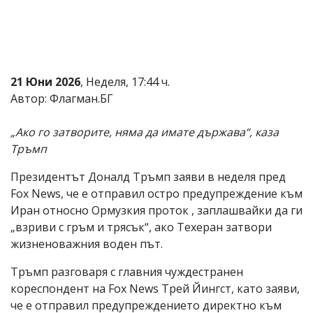
Коментарите
под
статиите
се
въвеждат
от
21 Юни 2026
, Неделя, 17:44 ч.
читателите
Автор: Флагман.БГ
и
редакцията
не
„Ако го затворите, няма да имате държава“, каза
носи
Тръмп
отговорност
за
Президентът Доналд Тръмп заяви в неделя пред
тях!
Ако
Fox News, че е отправил остро предупреждение към
откриете
Иран относно Ормузкия проток , заплашвайки да ги
обиден
„взриви с гръм и трясък“, ако Техеран затвори
за
вас
жизненоважния воден път.
коментар,
моля
Тръмп разговаря с главния чуждестранен
сигнализирайте
кореспондент на Fox News Трей Йингст, като заяви,
ни!
че е отправил предупреждението директно към