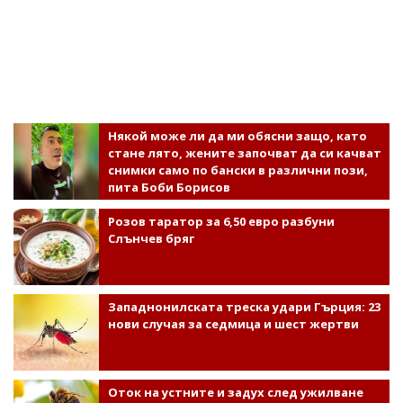
Някой може ли да ми обясни защо, като
стане лято, жените започват да си качват
снимки само по бански в различни пози,
пита Боби Борисов
Розов таратор за 6,50 евро разбуни
Слънчев бряг
Западнонилската треска удари Гърция: 23
нови случая за седмица и шест жертви
Оток на устните и задух след ужилване