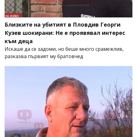
Близките на убитият в Пловдив Георги
Кузев шокирани: Не е проявявал интерес
към деца
Искаше да се задоми, но беше много срамежлив,
разказва първият му братовчед