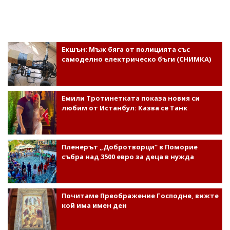
Екшън: Мъж бяга от полицията със
самоделно електрическо бъги (СНИМКА)
Емили Тротинетката показа новия си
любим от Истанбул: Казва се Танк
Пленерът „Добротворци“ в Поморие
събра над 3500 евро за деца в нужда
Почитаме Преображение Господне, вижте
кой има имен ден