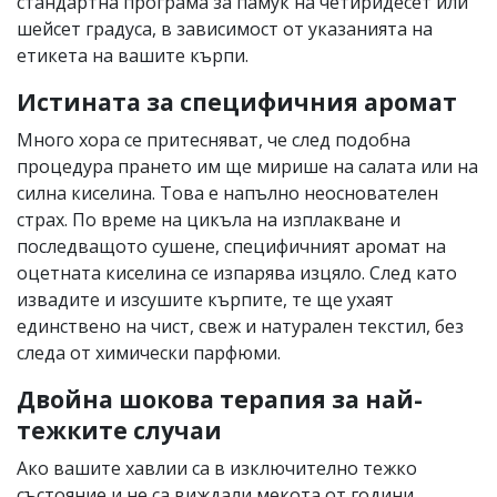
стандартна програма за памук на четиридесет или
шейсет градуса, в зависимост от указанията на
етикета на вашите кърпи.
Истината за специфичния аромат
Много хора се притесняват, че след подобна
процедура прането им ще мирише на салата или на
силна киселина. Това е напълно неоснователен
страх. По време на цикъла на изплакване и
последващото сушене, специфичният аромат на
оцетната киселина се изпарява изцяло. След като
извадите и изсушите кърпите, те ще ухаят
единствено на чист, свеж и натурален текстил, без
следа от химически парфюми.
Двойна шокова терапия за най-
тежките случаи
Ако вашите хавлии са в изключително тежко
състояние и не са виждали мекота от години,