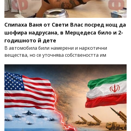
Спипаха Ваня от Свети Влас посред нощ да
шофира надрусана, в Мерцедеса било и 2-
годишното й дете
В автомобила били намерени и наркотични
вещества, но се уточнява собствеността им