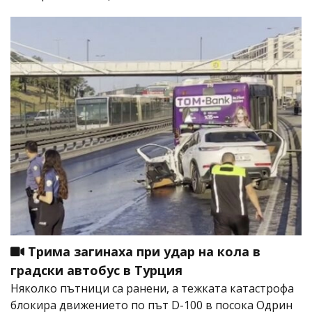
Трима загинаха при удар на кола в
градски автобус в Турция
Няколко пътници са ранени, а тежката катастрофа
блокира движението по път D-100 в посока Одрин