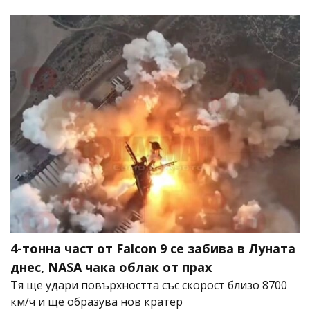
4-тонна част от Falcon 9 се забива в Луната
днес, NASA чака облак от прах
Тя ще удари повърхността със скорост близо 8700
км/ч и ще образува нов кратер