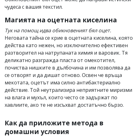
чудеса с вашия текстил.
Магията на оцетната киселина
Тук на помощ идва обикновеният бял оцет.
Неговата тайна се крие в оцетната киселина, която
действа като нежен, но изключително ефективен
разтворител на натрупаната химия и варовик. Тя
деликатно разгражда пласта от омекотител,
почиства нишките в дълбочина и им позволява да
се отворят и да дишат отново. Освен че връща
мекотата, оцетът има силно антибактериално
действие. Той неутрализира неприятните миризми
на влага и мухъл, които често се задържат по
хавлиите, ако те не изсъхват достатъчно бързо.
Как да приложите метода в
домашни условия