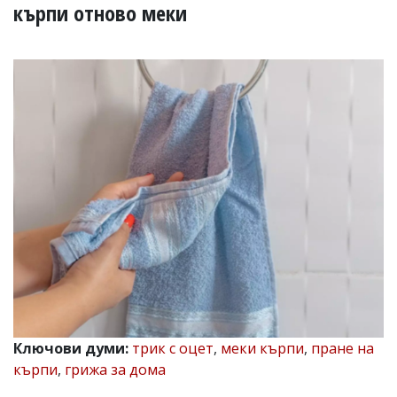
УКРАЙНА
кърпи отново меки
СПОРТ
РАЗСЛЕДВАНЕ
БИЗНЕС
ЮГ
Управители:
Веселин
Василев,
email:
v.vasilev@flagman.bg
Катя
Касабова,
еmail:
k.kassabova@flagman.bg
Главен
редактор:
Иван
Ключови думи:
трик с оцет
,
меки кърпи
,
пране на
Колев,
кърпи
,
грижа за дома
email:
office@flagman.bg