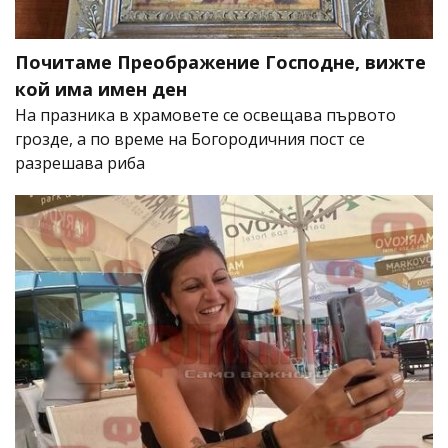
Почитаме Преображение Господне, вижте
кой има имен ден
На празника в храмовете се освещава първото
грозде, а по време на Богородичния пост се
разрешава риба