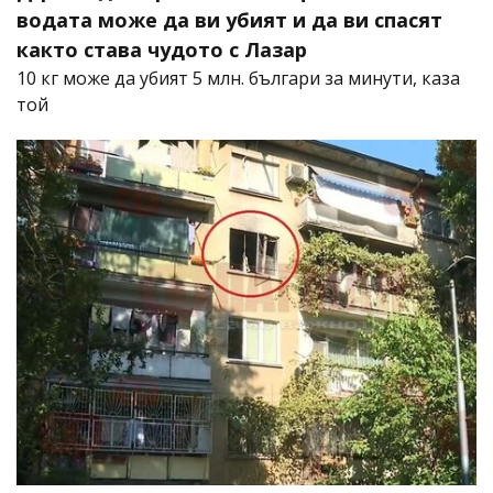
водата може да ви убият и да ви спасят
както става чудото с Лазар
10 кг може да убият 5 млн. българи за минути, каза
той