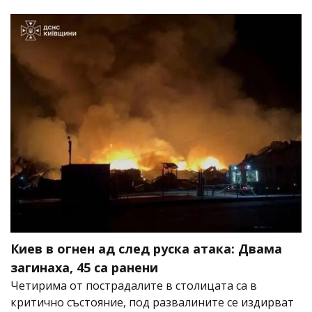
Киев в огнен ад след руска атака: Двама
загинаха, 45 са ранени
Четирима от пострадалите в столицата са в
критично състояние, под развалините се издирват