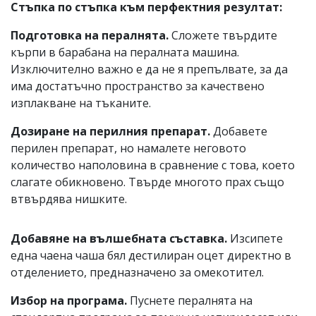
Стъпка по стъпка към перфектния резултат:
Подготовка на пералнята.
Сложете твърдите
кърпи в барабана на пералната машина.
Изключително важно е да не я препълвате, за да
има достатъчно пространство за качествено
изплакване на тъканите.
Дозиране на перилния препарат.
Добавете
перилен препарат, но намалете неговото
количество наполовина в сравнение с това, което
слагате обикновено. Твърде многото прах също
втвърдява нишките.
Добавяне на вълшебната съставка.
Изсипете
една чаена чаша бял дестилиран оцет директно в
отделението, предназначено за омекотител.
Избор на програма.
Пуснете пералнята на