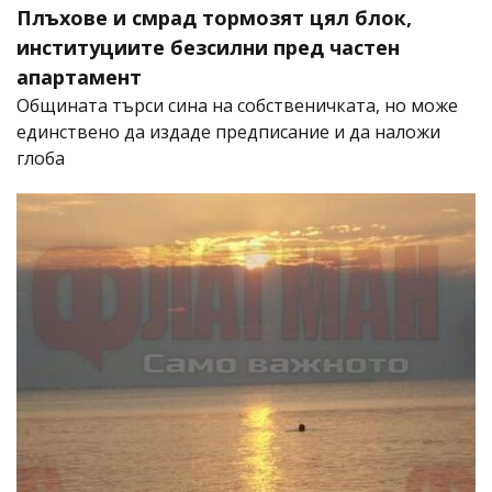
Плъхове и смрад тормозят цял блок,
институциите безсилни пред частен
апартамент
Общината търси сина на собственичката, но може
единствено да издаде предписание и да наложи
глоба