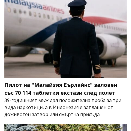
Пилот на "Малайзия Еърлайнс" заловен
със 70 114 таблетки екстази след полет
39-годишният мъж дал положителна проба за три
вида наркотици, а в Индонезия е заплашен от
доживотен затвор или смъртна присъда