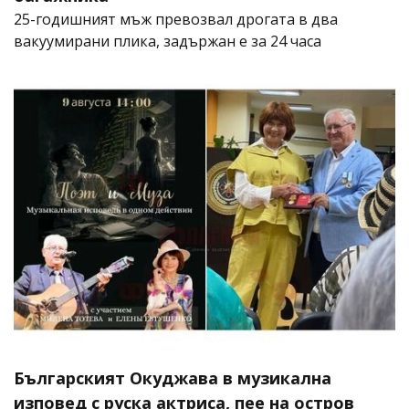
25-годишният мъж превозвал дрогата в два
вакуумирани плика, задържан е за 24 часа
Българският Окуджава в музикална
изповед с руска актриса, пее на остров