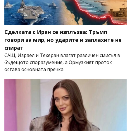
Сделката с Иран се изплъзва: Тръмп
говори за мир, но ударите и заплахите не
спират
САЩ, Израел и Техеран влагат различен смисъл в
бъдещото споразумение, а Ормузкият проток
остава основната пречка