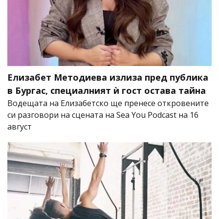
Елизабет Методиева излиза пред публика
в Бургас, специалният ѝ гост остава тайна
Водещата на Елизабетско ще пренесе откровените
си разговори на сцената на Sea You Podcast на 16
август