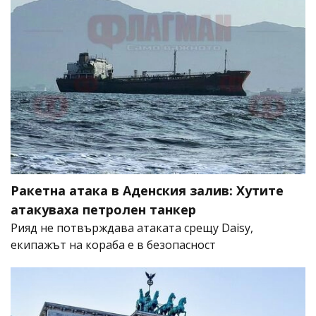
Ракетна атака в Аденския залив: Хутите
атакуваха петролен танкер
Рияд не потвърждава атаката срещу Daisy,
екипажът на кораба е в безопасност