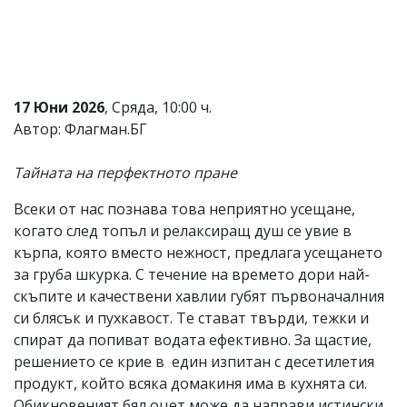
Коментарите
под
статиите
се
въвеждат
от
17 Юни 2026
, Сряда, 10:00 ч.
читателите
Автор: Флагман.БГ
и
редакцията
не
Тайната на перфектното пране
носи
отговорност
Всеки от нас познава това неприятно усещане,
за
когато след топъл и релаксиращ душ се увие в
тях!
Ако
кърпа, която вместо нежност, предлага усещането
откриете
за груба шкурка. С течение на времето дори най-
обиден
скъпите и качествени хавлии губят първоначалния
за
вас
си блясък и пухкавост. Те стават твърди, тежки и
коментар,
спират да попиват водата ефективно. За щастие,
моля
решението се крие в един изпитан с десетилетия
сигнализирайте
ни!
продукт, който всяка домакиня има в кухнята си.
Обикновеният бял оцет може да направи истински