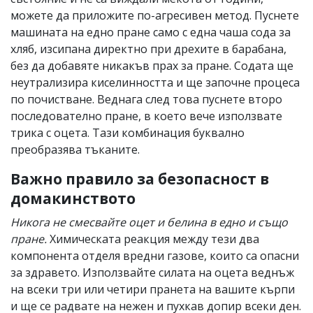
можете да приложите по-агресивен метод. Пуснете
машината на едно пране само с една чаша сода за
хляб, изсипана директно при дрехите в барабана,
без да добавяте никакъв прах за пране. Содата ще
неутрализира киселинността и ще започне процеса
по почистване. Веднага след това пуснете второ
последователно пране, в което вече използвате
трика с оцета. Тази комбинация буквално
преобразява тъканите.
Важно правило за безопасност в
домакинството
Никога не смесвайте оцет и белина в едно и също
пране.
Химическата реакция между тези два
компонента отделя вредни газове, които са опасни
за здравето. Използвайте силата на оцета веднъж
на всеки три или четири пранета на вашите кърпи
и ще се радвате на нежен и пухкав допир всеки ден.