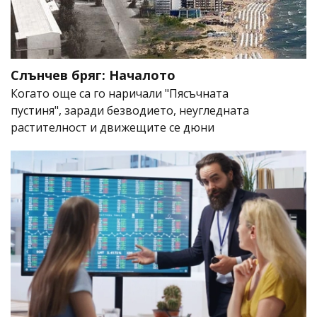
Слънчев бряг: Началото
Когато още са го наричали "Пясъчната
пустиня", заради безводието, неугледната
растителност и движещите се дюни