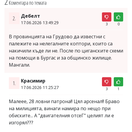
2
Коментара по темата
Дебелт
2.
17.06.2026 13:49:29
3
0
В провинцията на Грудово да известни с
палежите на нелегалните коптори, които са
накичили къде ли не. После по циганските схеми
на помощи в Бургас и за общинско жилище.
Мангали.
Красимир
1.
17.06.2026 11:25:27
3
1
Малеее, 28 ловни патрона!! Цял арсенал!! Браво
на милицията, винаги намира по нещо при
обиските... А "двигателния отсеГ" целият ли е
изгорял???