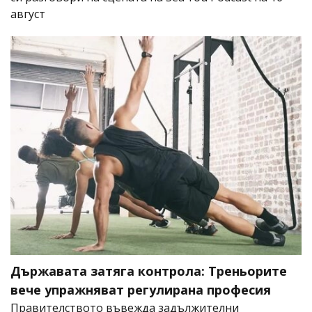
август
Държавата затяга контрола: Треньорите
вече упражняват регулирана професия
Правителството въвежда задължителни