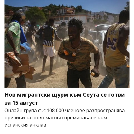
Нов мигрантски щурм към Сеута се готви
за 15 август
Онлайн група със 108 000 членове разпространява
призиви за ново масово преминаване към
испанския анклав