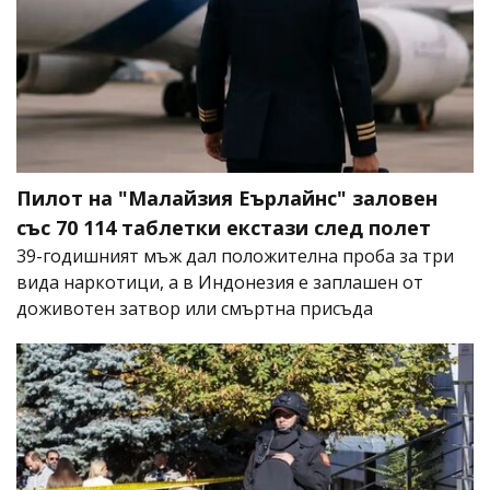
Пилот на "Малайзия Еърлайнс" заловен
със 70 114 таблетки екстази след полет
39-годишният мъж дал положителна проба за три
вида наркотици, а в Индонезия е заплашен от
доживотен затвор или смъртна присъда