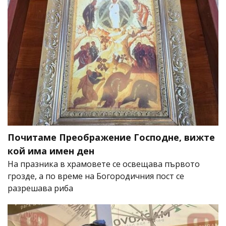
Почитаме Преображение Господне, вижте
кой има имен ден
На празника в храмовете се освещава първото
грозде, а по време на Богородичния пост се
разрешава риба