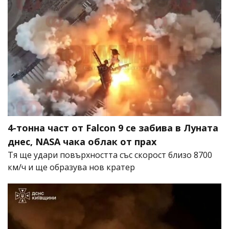
4-тонна част от Falcon 9 се забива в Луната
днес, NASA чака облак от прах
Тя ще удари повърхността със скорост близо 8700
км/ч и ще образува нов кратер