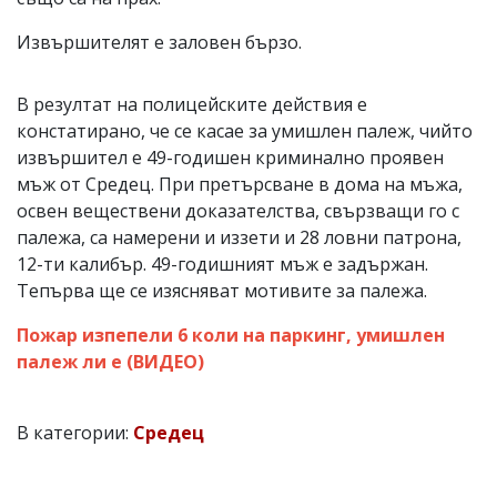
Извършителят е заловен бързо.
В резултат на полицейските действия е
констатирано, че се касае за умишлен палеж, чийто
извършител е 49-годишен криминално проявен
мъж от Средец. При претърсване в дома на мъжа,
освен веществени доказателства, свързващи го с
палежа, са намерени и иззети и 28 ловни патрона,
12-ти калибър. 49-годишният мъж е задържан.
Тепърва ще се изясняват мотивите за палежа.
Пожар изпепели 6 коли на паркинг, умишлен
палеж ли е (ВИДЕО)
В категории:
Средец