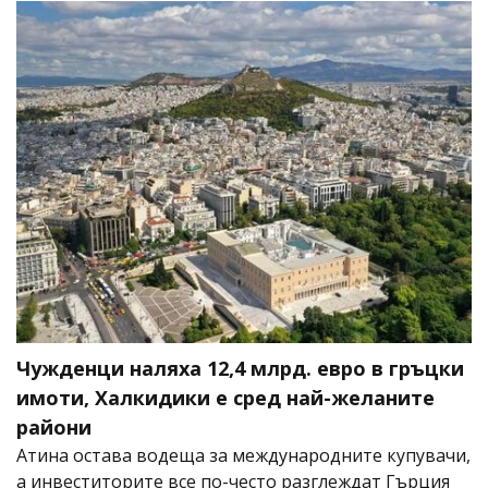
Чужденци наляха 12,4 млрд. евро в гръцки
имоти, Халкидики е сред най-желаните
райони
Атина остава водеща за международните купувачи,
а инвеститорите все по-често разглеждат Гърция