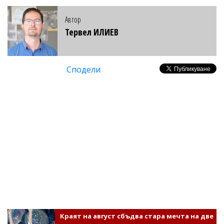
Автор
Тервел ИЛИЕВ
Сподели
Краят на август сбъдва стара мечта на две