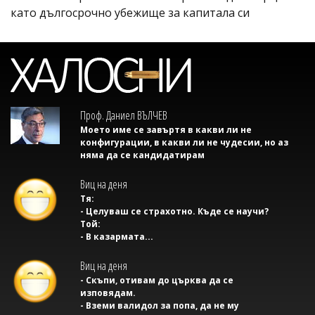
като дългосрочно убежище за капитала си
Проф. Даниел ВЪЛЧЕВ
Моето име се завъртя в какви ли не
конфигурации, в какви ли не чудесии, но аз
няма да се кандидатирам
Виц на деня
Тя:
- Целуваш се страхотно. Къде се научи?
Той:
- В казармата...
Виц на деня
- Скъпи, отивам до църква да се
изповядам.
- Вземи валидол за попа, да не му