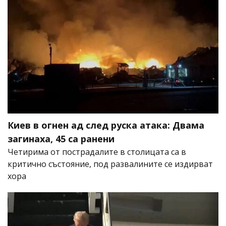
Киев в огнен ад след руска атака: Двама
загинаха, 45 са ранени
Четирима от пострадалите в столицата са в
критично състояние, под развалините се издирват
хора