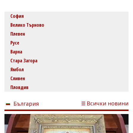
София
Велико Търново
Плевен
Русе
Варна
Стара Загора
Ямбол
Сливен
Пловдив
Всички новини
България