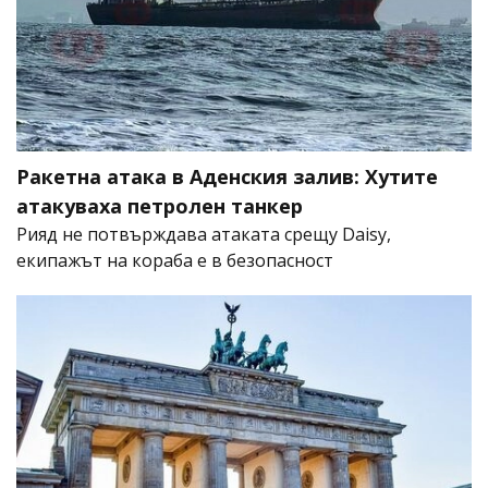
Ракетна атака в Аденския залив: Хутите
атакуваха петролен танкер
Рияд не потвърждава атаката срещу Daisy,
екипажът на кораба е в безопасност