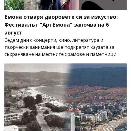
Емона отваря дворовете си за изкуство:
Фестивалът "АртЕмона" започва на 6
август
Седем дни с концерти, кино, литература и
творчески занимания ще подкрепят каузата за
съхраняване на местните храмове и паметници