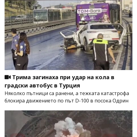
Трима загинаха при удар на кола в
градски автобус в Турция
Няколко пътници са ранени, а тежката катастрофа
блокира движението по път D-100 в посока Одрин