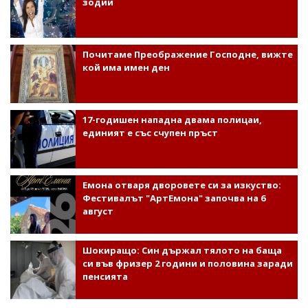
зодии
Почитаме Преображение Господне, вижте
кой има имен ден
17-годишен нападна двама полицаи,
единият е със счупен пръст
Емона отваря дворовете си за изкуство:
Фестивалът "АртЕмона" започва на 6
август
Шокиращо: Син държал тялото на баща
си във фризер 2 години и половина заради
пенсията