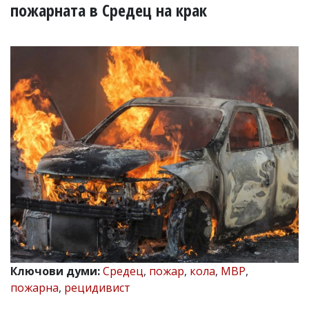
УКРАЙНА
пожарната в Средец на крак
СПОРТ
РАЗСЛЕДВАНЕ
БИЗНЕС
ЮГ
Управители:
Веселин
Василев,
email:
v.vasilev@flagman.bg
Катя
Касабова,
еmail:
k.kassabova@flagman.bg
Главен
редактор:
Иван
Ключови думи:
Средец
,
пожар
,
кола
,
МВР
,
Колев,
пожарна
,
рецидивист
email:
office@flagman.bg