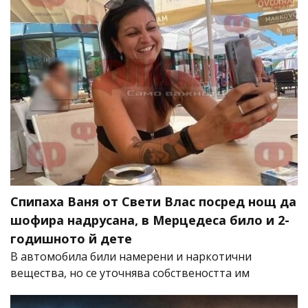
Спипаха Ваня от Свети Влас посред нощ да
шофира надрусана, в Мерцедеса било и 2-
годишното й дете
В автомобила били намерени и наркотични
вещества, но се уточнява собствеността им