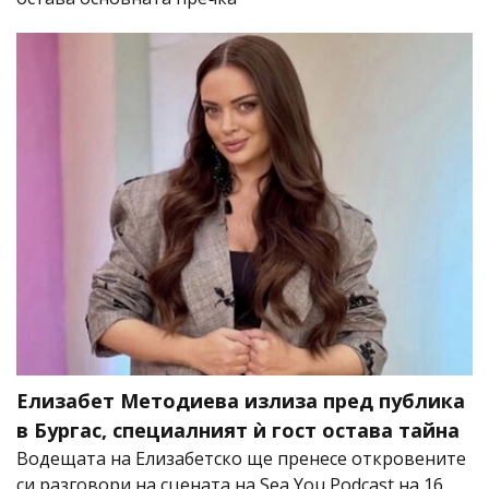
Елизабет Методиева излиза пред публика
в Бургас, специалният ѝ гост остава тайна
Водещата на Елизабетско ще пренесе откровените
си разговори на сцената на Sea You Podcast на 16