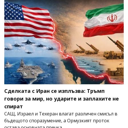
Сделката с Иран се изплъзва: Тръмп
говори за мир, но ударите и заплахите не
спират
САЩ, Израел и Техеран влагат различен смисъл в
бъдещото споразумение, а Ормузкият проток
остава основната пречка