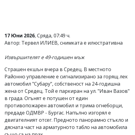
Коментарите
под
статиите
се
въвеждат
от
17 Юни 2026
, Сряда, 07:49 ч.
читателите
Автор: Тервел ИЛИЕВ, снимката е илюстративна
и
редакцията
не
Извършителят е 49-годишен мъж
носи
отговорност
Страшен екшън вчера в Средец. В местното
за
Районно управление е сигнализирано за горящ лек
тях!
Ако
автомобил "Субару", собственост на 24-годишна
откриете
жена от Средец. Той е паркиран на ул. "Иван Вазов"
обиден
в града. Огънят е потушен от един
за
вас
противопожарен автомобил и трима огнеборци,
коментар,
предаде ОДМВР - Бургас. Напълно изгорял е
моля
двигателният отсег. Предното панорамно стъкло и
сигнализирайте
ни!
дясната част на арматурното табло на автомобила
също са на прах.