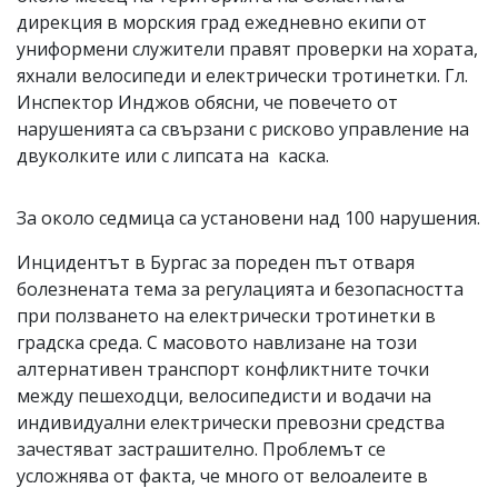
дирекция в морския град ежедневно екипи от
униформени служители правят проверки на хората,
яхнали велосипеди и електрически тротинетки. Гл.
Инспектор Инджов обясни, че повечето от
нарушенията са свързани с рисково управление на
двуколките или с липсата на каска.
За около седмица са установени над 100 нарушения.
Инцидентът в Бургас за пореден път отваря
болезнената тема за регулацията и безопасността
при ползването на електрически тротинетки в
градска среда. С масовото навлизане на този
алтернативен транспорт конфликтните точки
между пешеходци, велосипедисти и водачи на
индивидуални електрически превозни средства
зачестяват застрашително. Проблемът се
усложнява от факта, че много от велоалеите в