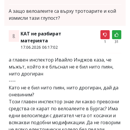
А защо велоалеите са върху тротоарите и кой
измисли тази глупост?
КАТ не разбират
8.
материята
1
31
17.06.2026 06:17:02
а главен инспектор Ивайло Инджов каза, че
мъжът, който я е блъснал не е бил нито пиян,
нито дрогиран
----
Като не е бил нито пиян, нито дрогиран, дай да
оневиним?
Този главен инспектор знае ли какво превозни
средства се карат по велоалеите в Бургас? Има
едни велосипеди с двигател чета от косачки и
всякакви подобни модификации. Да не говорим
че всяко електрически колело без педали