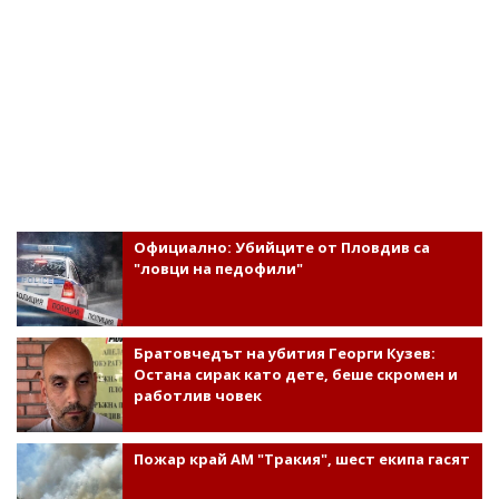
Официално: Убийците от Пловдив са
"ловци на педофили"
Братовчедът на убития Георги Кузев:
Остана сирак като дете, беше скромен и
работлив човек
Пожар край АМ "Тракия", шест екипа гасят