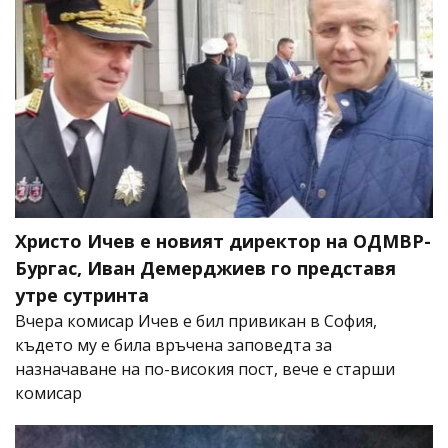
Христо Ичев е новият директор на ОДМВР-
Бургас, Иван Демерджиев го представя
утре сутринта
Вчера комисар Ичев е бил привикан в София,
където му е била връчена заповедта за
назначаване на по-високия пост, вече е старши
комисар