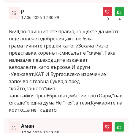
р
26.
17.06.2026 12:30:39
0
4
№24,по принцип сте прав/а,но щяхте да имате
още повече одобрения ,ако не бяха
граматичните грешки като: иЗскачат/из-е
представка,коренът-смисълът е "скача".Така
излиза,че пешеходците изкачват
велоалеите..като върхове.И други
-Уважават,КАТ И Бургас,всяко изречение
започва с главна буква,а пред
"който,защото"има
запетайки.ПренЕбрегват,мАстии,тротОари,"нав
сякъде"е една дума.Не "тея",а тези.Кучкарите,на
които...,а не "където"
Аман
25.
17.06.2026 12:13:08