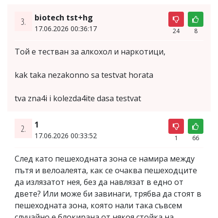
biotech tst+hg
3.
17.06.2026 00:36:17
24
8
Той е тестван за алкохол и наркотици,
kak taka nezakonno sa testvat horata
tva zna4i i kolezda4ite dasa testvat
1
2.
17.06.2026 00:33:52
1
66
След като пешеходната зона се намира между
пътя и велоалеята, как се очаква пешеходците
да излязатот нея, без да навлязат в едно от
двете? Или може би завинаги, трябва да стоят в
пешеходната зона, която нали така съвсем
случайно е блокирана от някоя стойка на