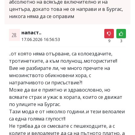
абсолютно на всякъде включително и на
центъра, докато това не се направи и в Бургас,
никога няма да се оправим
напаст..
28.
17.06.2026 16:56:53
9
3
..от която няма отърване, са колоездачите,
тротинетките, а към полунощ..мотористите!!
Вие не разбирате ли, че много пречите на
мнозинството обикновени хора, с
натрапчивото си присъствие?!
Може да ви е приятно и здравословно, но
всявате страх и ужас в хората, които се движат
по улиците на Бургас.
Тази мода е от няколко години..и тези велоалеи
са една голяма глупост!!
Не трябва да се смесвате с пешеходците, а с
колите и велоалеите да са на пътното платно, а