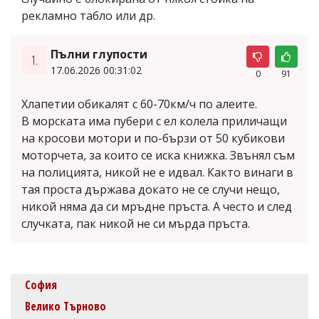
рекламно табло или др.
Пълни глупости
1.
17.06.2026 00:31:02
0
91
Хлапетии обикалят с 60-70км/ч по алеите.
В морската има пубери с ел колела приличащи
на кросови мотори и по-бързи от 50 кубикови
моторчета, за които се иска книжка. Звънял съм
на полицията, никой не е идвал. Както винаги в
тая проста държава докато не се случи нещо,
никой няма да си мръдне пръста. А често и след
случката, пак никой не си мърда пръста.
София
Велико Търново