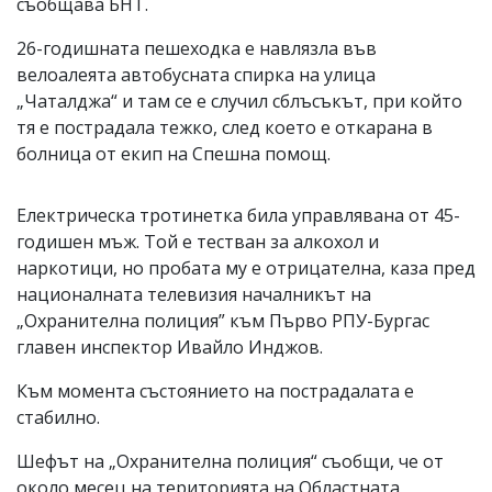
съобщава БНТ.
26-годишната пешеходка е навлязла във
велоалеята автобусната спирка на улица
„Чаталджа“ и там се е случил сблъсъкът, при който
тя е пострадала тежко, след което е откарана в
болница от екип на Спешна помощ.
Електрическа тротинетка била управлявана от 45-
годишен мъж. Той е тестван за алкохол и
наркотици, но пробата му е отрицателна, каза пред
националната телевизия началникът на
„Охранителна полиция” към Първо РПУ-Бургас
главен инспектор Ивайло Инджов.
Към момента състоянието на пострадалата е
стабилно.
Шефът на „Охранителна полиция“ съобщи, че от
около месец на територията на Областната