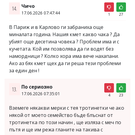
Чичо
14.
17.06.2026 07:47:44
1
27
В Париж и в Карлово ги забраниха още
миналата година. Нашия кмет какво чака ? Да
убият още десетина човека ? Проблем има и с
кучетата. Кой им позволява да ги водят без
намордници ? Колко хора има вече нахапани.
Ако аз бях кмет щех да ги реша тези проблеми
за един ден !
По сериозно
13.
17.06.2026 07:35:01
4
23
Вземеге някакви мерки с тея тротинетки че ако
някой от моето семейство бъде блъснат от
тротинетка по този начин , ще изляза с меч по
пътя и ще им режа гланите на такива с