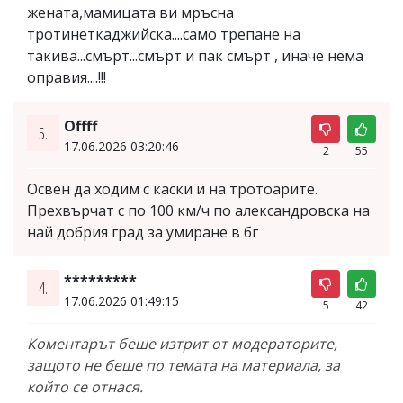
жената,мамицата ви мръсна
тротинеткаджийска....само трепане на
такива...смърт...смърт и пак смърт , иначе нема
оправия....!!!
Offff
5.
17.06.2026 03:20:46
2
55
Освен да ходим с каски и на тротоарите.
Прехвърчат с по 100 км/ч по александровска на
най добрия град за умиране в бг
*********
4.
17.06.2026 01:49:15
5
42
Коментарът беше изтрит от модераторите,
защото не беше по темата на материала, за
който се отнася.