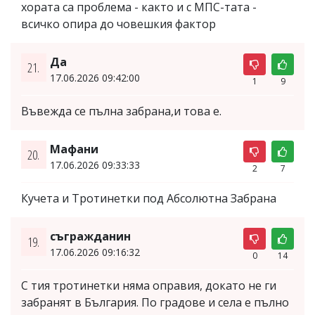
хората са проблема - както и с МПС-тата -
всичко опира до човешкия фактор
Да
21.
17.06.2026 09:42:00
1
9
Въвежда се пълна забрана,и това е.
Мафани
20.
17.06.2026 09:33:33
2
7
Кучета и Тротинетки под Абсолютна Забрана
съгражданин
19.
17.06.2026 09:16:32
0
14
С тия тротинетки няма оправия, докато не ги
забранят в България. По градове и села е пълно