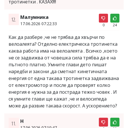
тротинетки . КАЗАХ!!!!
Малумника
12.
17.06.2026 07:22:33
0
24
Как да разбере ,че не трябва да хвърчи по
велоалеята? Отделно електрическа тротинетка
каква работа има на велоалеята . Всичко ,което
не се задвижва от човешка сила трябва да е на
пътното платно. Умните глави дето пишат
наредби и закони ,да сметнат кинетичната
енергия от една такава тротинетка задвижвана
от електромотор и после да проверят колко
енергия е нужна за да пострада тежко човек . И
ся умните глави ще кажат ,че и велосипеда
може да развие такава скорост. А ускорението?
H
11.
17.06.2026 07:10:47