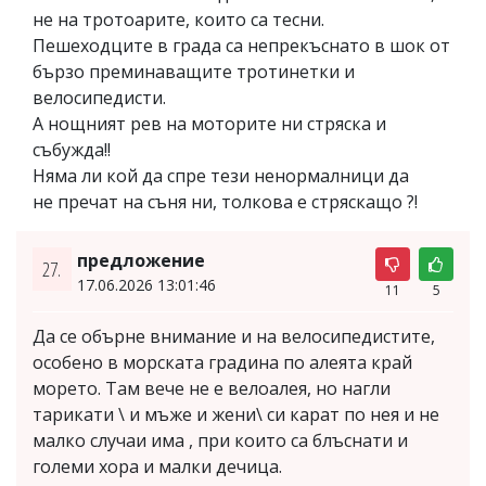
не на тротоарите, които са тесни.
Пешеходците в града са непрекъснато в шок от
бързо преминаващите тротинетки и
велосипедисти.
А нощният рев на моторите ни стряска и
събужда!!
Няма ли кой да спре тези ненормалници да
не пречат на съня ни, толкова е стряскащо ?!
предложение
27.
17.06.2026 13:01:46
11
5
Да се обърне внимание и на велосипедистите,
особено в морската градина по алеята край
морето. Там вече не е велоалея, но нагли
тарикати \ и мъже и жени\ си карат по нея и не
малко случаи има , при които са блъснати и
големи хора и малки дечица.