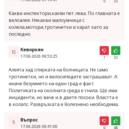
0
33
Какви инспектори,какяи пет лева. По главната е
велоалея. Някакви малоумници с
колела,мотори,тротинетки и карат като за
последно.
Кеворкян
10.
17.06.2026 06:53:25
1
32
Алеята зад спирката на болницата. Не само
тротинетки, но и велосипедите застрашават. А
иначе безумието на един град е факт.
Политиката на околната среда е гнила. Ще има
инциденти, но вече и в двете посоки. Властта е
в колапс. Развръзката е болезнено необходима.
Въпрос
9.
17.06.2026 06:41:00
0
48