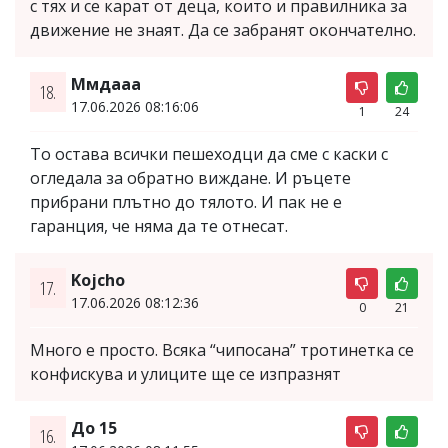
с тях и се карат от деца, които и правилника за
движение не знаят. Да се забранят окончателно.
Ммдааа
18.
17.06.2026 08:16:06
1
24
То остава всички пешеходци да сме с каски с
огледала за обратно виждане. И ръцете
прибрани плътно до тялото. И пак не е
гаранция, че няма да те отнесат.
Kojcho
17.
17.06.2026 08:12:36
0
21
Много е просто. Всяка “чипосана” тротинетка се
конфискува и улиците ще се изпразнят
До 15
16.