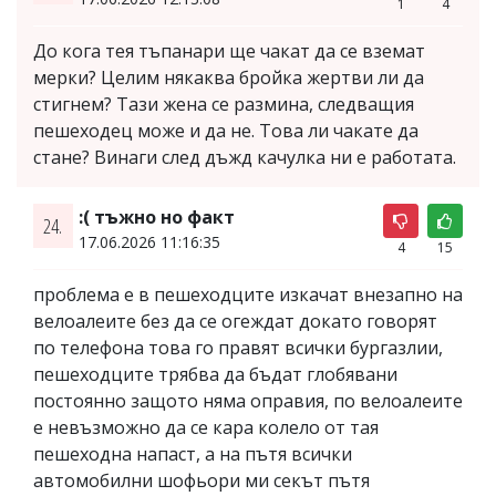
1
4
До кога тея тъпанари ще чакат да се вземат
мерки? Целим някаква бройка жертви ли да
стигнем? Тази жена се размина, следващия
пешеходец може и да не. Това ли чакате да
стане? Винаги след дъжд качулка ни е работата.
:( тъжно но факт
24.
17.06.2026 11:16:35
4
15
проблема е в пешеходците изкачат внезапно на
велоалеите без да се огеждат докато говорят
по телефона това го правят всички бургазлии,
пешеходците трябва да бъдат глобявани
постоянно защото няма оправия, по велоалеите
е невъзможно да се кара колело от тая
пешеходна напаст, а на пътя всички
автомобилни шофьори ми секът пътя