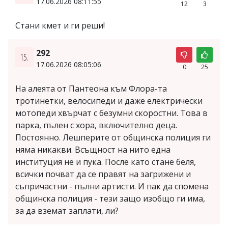
17.06.2026 08:11:55
12
3
Стани кмет и ги реши!
292
15.
17.06.2026 08:05:06
0
25
На алеята от Пантеона към Флора-та
тротинетки, велосипеди и даже електрически
мотопеди хвърчат с безумни скоростни. Това в
парка, пълен с хора, включително деца.
Постоянно. Лешперите от общинска полиция ги
няма никакви. Всъщност на нито една
институция не и пука. После като стане беля,
всички почват да се правят на загрижени и
съпричастни - пълни артисти. И пак да спомена
общинска полиция - тези защо изобщо ги има,
за да вземат заплати, ли?