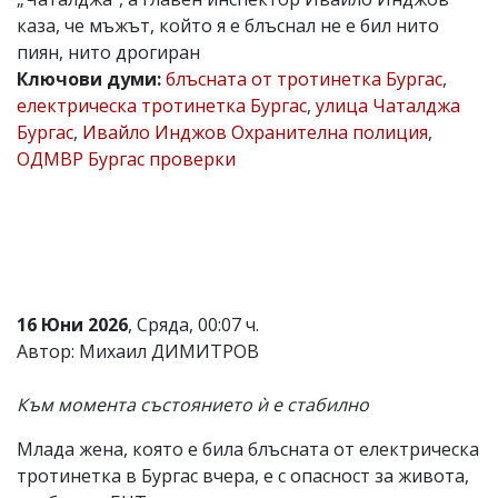
каза, че мъжът, който я е блъснал не е бил нито
Коментарите
под
пиян, нито дрогиран
статиите
Ключови думи:
блъсната от тротинетка Бургас
,
се
електрическа тротинетка Бургас
,
улица Чаталджа
въвеждат
от
Бургас
,
Ивайло Инджов Охранителна полиция
,
читателите
ОДМВР Бургас проверки
и
редакцията
не
носи
отговорност
за
тях!
Ако
16 Юни 2026
, Сряда, 00:07 ч.
откриете
обиден
Автор: Михаил ДИМИТРОВ
за
вас
Към момента състоянието ѝ е стабилно
коментар,
моля
сигнализирайте
Млада жена, която е била блъсната от електрическа
ни!
тротинетка в Бургас вчера, е с опасност за живота,