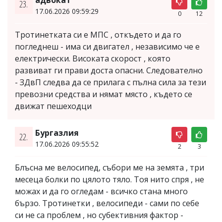
23.
17.06.2026 09:59:29
0
12
Тротинетката си е МПС , откъдето и да го
погледнеш - има си двигател , независимо че е
електрически. Високата скорост , която
развиват ги прави доста опасни. Следователно
- ЗДвП следва да се прилага с пълна сила за тези
превозни средства и нямат място , където се
движат пешеходци
Бургазлия
22.
17.06.2026 09:55:52
2
3
Блъсна ме велосипед, събори ме на земята , три
месеца болки по цялото тяло. Тоя нито спря , не
можах и да го огледам - всичко стана много
бързо. Тротинетки , велосипеди - сами по себе
си не са проблем , но субективния фактор -