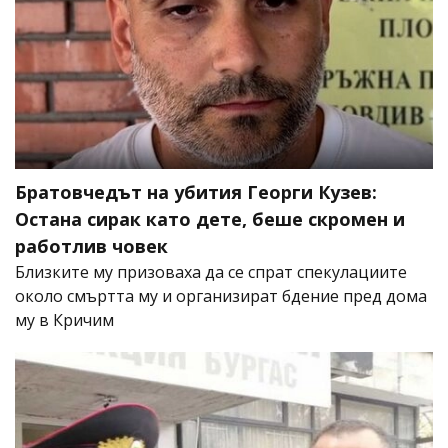
Братовчедът на убития Георги Кузев:
Остана сирак като дете, беше скромен и
работлив човек
Близките му призоваха да се спрат спекулациите
около смъртта му и организират бдение пред дома
му в Кричим