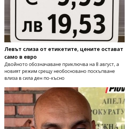
Левът слиза от етикетите, цените остават
само в евро
Двойното обозначаване приключва на 8 август, а
новият режим срещу необосновано поскъпване
влиза в сила ден по-късно