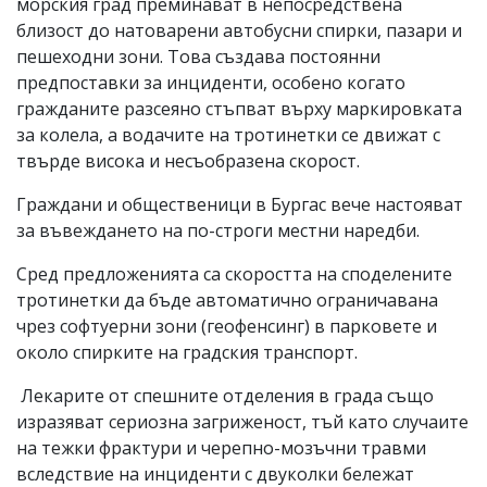
морския град преминават в непосредствена
близост до натоварени автобусни спирки, пазари и
пешеходни зони. Това създава постоянни
предпоставки за инциденти, особено когато
гражданите разсеяно стъпват върху маркировката
за колела, а водачите на тротинетки се движат с
твърде висока и несъобразена скорост.
Граждани и общественици в Бургас вече настояват
за въвеждането на по-строги местни наредби.
Сред предложенията са скоростта на споделените
тротинетки да бъде автоматично ограничавана
чрез софтуерни зони (геофенсинг) в парковете и
около спирките на градския транспорт.
Лекарите от спешните отделения в града също
изразяват сериозна загриженост, тъй като случаите
на тежки фрактури и черепно-мозъчни травми
вследствие на инциденти с двуколки бележат