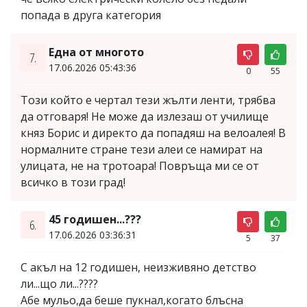
попада в друга категория
Една от многото
7.
17.06.2026 05:43:36
0
55
Този който е чертал тези жълти ленти, трябва
да отговаря! Не може да излезаш от училище
княз Борис и директо да попадяш на велоалея! В
нормалните стране тези алеи се намират на
улицата, не на тротоара! Повръща ми се от
всичко в този град!
45 годишен...???
6.
17.06.2026 03:36:31
5
37
С акъл на 12 годишен, неизживяно детство
ли...що ли...????
Абе мульо,да беше пукнал,когато блъсна