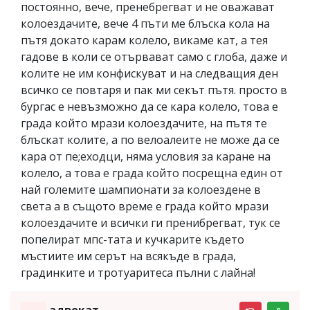
постоянно, вече, пренебрегват и не оважават
колоездачите, вече 4 пъти ме блъска кола на
пътя докато карам колело, викаме кат, а тея
гадове в коли се отървават само с глоба, даже и
колите не им конфискуват и на следващия ден
всичко се повтаря и пак ми секът пътя. просто в
бургас е невъзможно да се кара колело, това е
града който мрази колоездачите, на пътя те
блъскат колите, а по велоалеите не може да се
кара от пе;еходци, няма условия за каране на
колело, а това е града който посрещна един от
най големите шампионати за колоездене в
света а в същото време е града който мрази
колоездачите и всички ги пренибрегват, тук се
попелират мпс-тата и кучкарите където
мъстиите им серът на всякъде в града,
градинките и тротуаритеса пълни с лайна!
адвокат