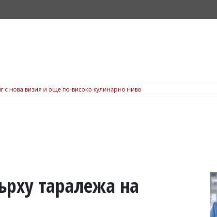
г с нова визия и още по-високо кулинарно ниво
върху таралежа на