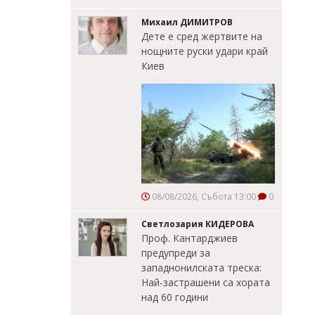
Михаил ДИМИТРОВ
Дете е сред жертвите на
нощните руски удари край
Киев
08/08/2026, Събота 13:00
0
Светлозария КИДЕРОВА
Проф. Кантарджиев
предупреди за
западнонилската треска:
Най-застрашени са хората
над 60 години