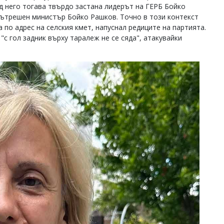
ад него тогава твърдо застана лидерът на ГЕРБ Бойко
вътрешен министър Бойко Рашков. Точно в този контекст
по адрес на селския кмет, напуснал редиците на партията.
"с гол задник върху таралеж не се сяда", атакувайки