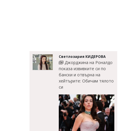
Светлозария КИДЕРОВА
Джорджина на Роналдо
показа извивките си по
бански и отвърна на
хейтърите: Обичам тялото
си