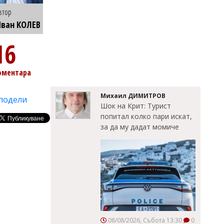
втор
ван КОЛЕВ
16
оментара
Михаил ДИМИТРОВ
подели
Шок на Крит: Турист
попитал колко пари искат,
за да му дадат момиче
08/08/2026, Събота 13:30
0