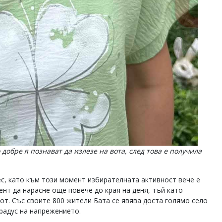
добре я познават да излезе на вота, след това е получила
ес, като към този момент избирателната активност вече е
ент да нарасне още повече до края на деня, тъй като
от. Със своите 800 жители Бата се явява доста голямо село
градус на напрежението.