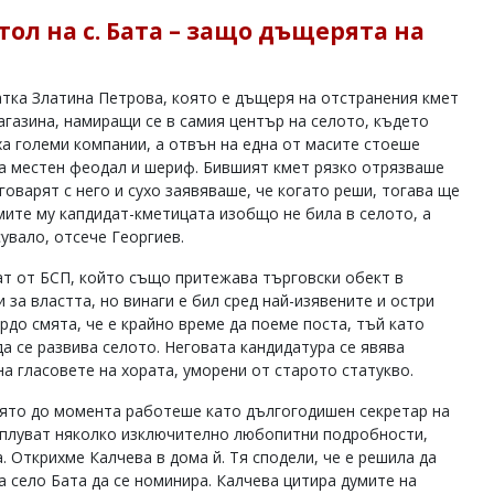
ол на с. Бата – защо дъщерята на
тка Златина Петрова, която е дъщеря на отстранения кмет
агазина, намиращи се в самия център на селото, където
ха големи компании, а отвън на една от масите стоеше
на местен феодал и шериф. Бившият кмет рязко отрязваше
говарят с него и сухо заявяваше, че когато реши, тогава ще
умите му капдидат-кметицата изобщо не била в селото, а
сувало, отсече Георгиев.
ат от БСП, който също притежава търговски обект в
 за властта, но винаги е бил сред най-изявените и остри
рдо смята, че е крайно време да поеме поста, тъй като
да се развива селото. Неговата кандидатура се явява
а гласовете на хората, уморени от старото статукво.
оято до момента работеше като дългогодишен секретар на
изплуват няколко изключително любопитни подробности,
. Открихме Калчева в дома й. Тя сподели, че е решила да
а село Бата да се номинира. Калчева цитира думите на