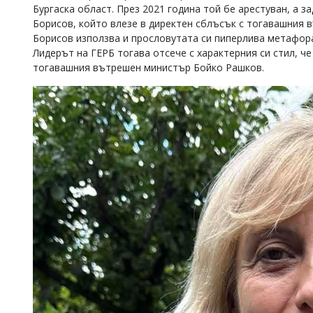
Бургаска област. През 2021 година той бе арестуван, а з
Борисов, който влезе в директен сблъсък с тогавашния 
Борисов използва и прословутата си пиперлива метафора 
Лидерът на ГЕРБ тогава отсече с характерния си стил, че 
тогавашния вътрешен министър Бойко Рашков.