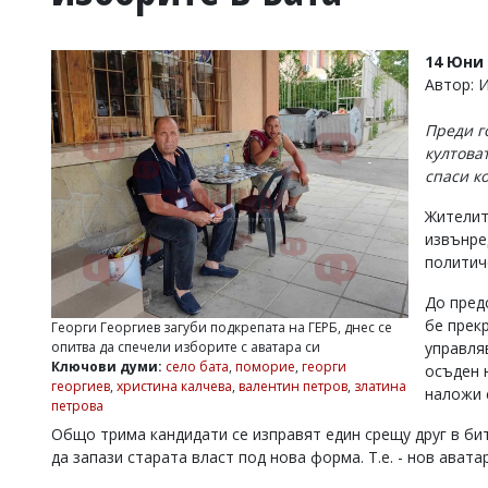
УКРАЙНА
СПОРТ
14 Юни 
РАЗСЛЕДВАНЕ
Автор: 
БИЗНЕС
Преди г
ЮГ
култоват
спаси к
Управители:
Жителит
Веселин
Василев,
извънре
email:
политич
v.vasilev@flagman.bg
Катя
До пред
Касабова,
бе прек
Георги Георгиев загуби подкрепата на ГЕРБ, днес се
еmail:
k.kassabova@flagman.bg
опитва да спечели изборите с аватара си
управля
Ключови думи:
село бата
,
поморие
,
георги
осъден 
Главен
георгиев
,
христина калчева
,
валентин петров
,
златина
наложи 
редактор:
петрова
Иван
Колев,
Общо трима кандидати се изправят един срещу друг в бит
email:
да запази старата власт под нова форма. Т.е. - нов ават
office@flagman.bg