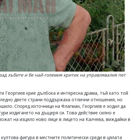
зад зъбите и бе най-големия критик на управлявалия пет
и Георгиев крие дълбока и интересна драма, тъй като той
следно двете страни поддържаха отлични отношения, но
ошило. Според източници на Флагман, Георгиев е ходил да
гури издигането на дъщеря си. Това действие силно е
ложат на изцяло ново лице в лицето на Калчева, виждайки в
 култова фигура в местните политически среди в цялата