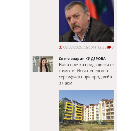
08/08/2026, Събота 12:30
3
Светлозария КИДЕРОВА
Нова пречка пред сделките
с имоти: Искат енергиен
сертификат при продажба
и наем