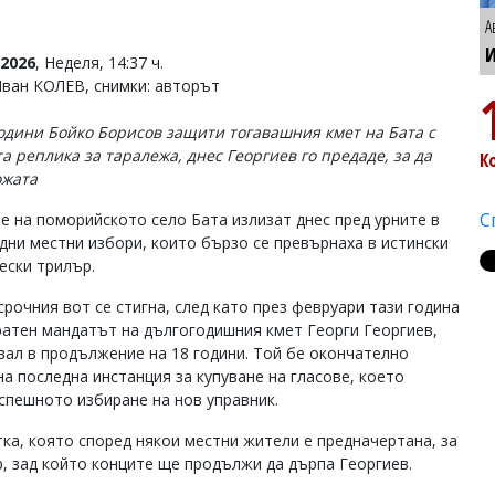
А
И
2026
, Неделя, 14:37 ч.
Иван КОЛЕВ, снимки: авторът
одини Бойко Борисов защити тогавашния кмет на Бата с
а реплика за таралежа, днес Георгиев го предаде, за да
К
ожата
С
е на поморийското село Бата излизат днес пред урните в
дни местни избори, които бързо се превърнаха в истински
ески трилър.
срочния вот се стигна, след като през февруари тази година
ратен мандатът на дългогодишния кмет Георги Георгиев,
вал в продължение на 18 години. Той бе окончателно
на последна инстанция за купуване на гласове, което
спешното избиране на нов управник.
ка, която според някои местни жители е предначертана, за
ар, зад който конците ще продължи да дърпа Георгиев.