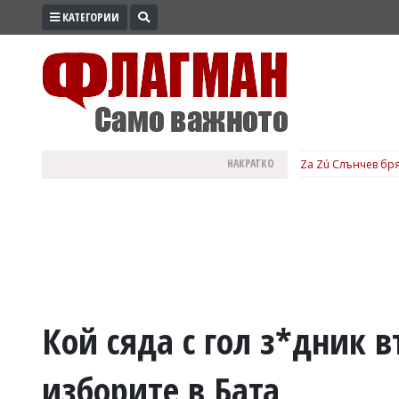
КАТЕГОРИИ
ПРОМО
ЗОНА
ИЗБОРИ
2026
ПРАКТИЧНО
НАКРАТКО
Za Zú Слънчев бря
КУЛТУРА
ЗДРАВЕ
ПОЛИТИКА
ОБЩИНИ
ОБЩЕСТВО
ЛАЙФСТАЙЛ
Кой сяда с гол з*дник 
ВОЙНАТА
изборите в Бата
В