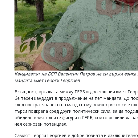
Кандидатът на БСП Валентин Петров не си държи езика 
мандата кмет Георги Георгиев
Всъщност, връзката между ГЕРБ и досегашния кмет Георг
бе техен кандидат в продължение на пет мандата. До по
след прекратяването на мандата му всичко рязко се е вл
търси подкрепа сред други политически сили, за да подси
обидило влиятелните фигури в ГЕРБ, които решили да за
нея сериозен потенциал.
Самият Георги Георгиев е добре позната и изключително