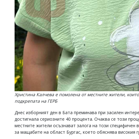
Христина Калчева е помолена от местните жители, които 
подкрепата на ГЕРБ
Днес изборният ден в Бата преминава при засилен интер
достигнала сериозните 40 процента. Очаква се този проц
местните жители осъзнават залога на този специфичен в
за мащабите на област Бургас, което обяснява високия 