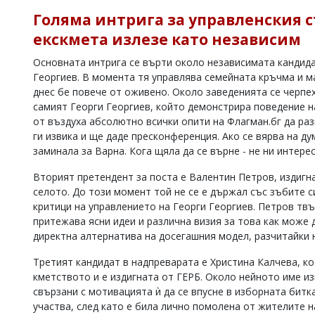
Коментарите
Голяма интрига за управленския ст
под
екскмета излезе като независим
статиите
се
Основната интрига се върти около независимата кандида
въвеждат
Георгиев. В момента тя управлява семейната кръчма и м
от
читателите
днес бе повече от оживено. Около заведенията се черпе
и
самият Георги Георгиев, който демонстрира поведение 
редакцията
от въздуха абсолютно всички опити на Флагман.бг да раз
не
ги извика и ще даде пресконференция. Ако се вярва на д
носи
заминала за Варна. Кога щяла да се върне - не ни интере
отговорност
за
Вторият претендент за поста е Валентин Петров, издигн
тях!
селото. До този момент той не се е държал със зъбите си
Ако
откриете
критици на управлението на Георги Георгиев. Петров твъ
обиден
притежава ясни идеи и различна визия за това как може 
за
директна алтернатива на досегашния модел, разчитайки н
вас
коментар,
Третият кандидат в надпреварата е Христина Калчева, к
моля
кметството и е издигната от ГЕРБ. Около нейното име 
сигнализирайте
свързани с мотивацията ѝ да се впусне в изборната битка
ни!
участва, след като е била лично помолена от жителите н