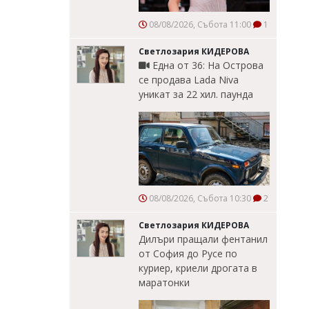
08/08/2026, Събота 11:00
1
Светлозария КИДЕРОВА
Една от 36: На Острова
се продава Lada Niva
уникат за 22 хил. паунда
08/08/2026, Събота 10:30
2
Светлозария КИДЕРОВА
Дилъри пращали фентанил
от София до Русе по
куриер, криели дрогата в
маратонки