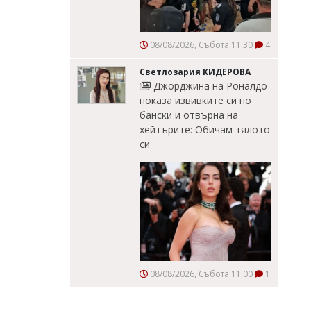
08/08/2026, Събота 11:30
4
Светлозария КИДЕРОВА
Джорджина на Роналдо
показа извивките си по
бански и отвърна на
хейтърите: Обичам тялото
си
08/08/2026, Събота 11:00
1