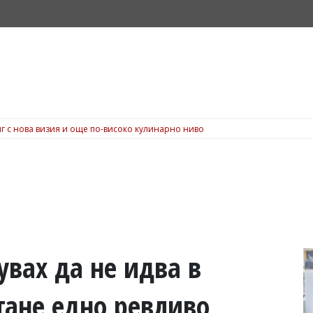
г с нова визия и още по-високо кулинарно ниво
увах да не идва в
тане едно ревливо,