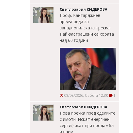
Светлозария КИДЕРОВА
Проф. Кантарджиев
предупреди за
западнонилската треска:
Най-застрашени са хората
над 60 години
08/08/2026, Събота 12:30
1
Светлозария КИДЕРОВА
Нова пречка пред сделките
с имоти: Искат енергиен
сертификат при продажба
и наем