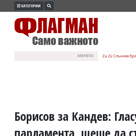
КАТЕГОРИИ
ПРОМО
ЗОНА
ИЗБОРИ
2026
ПРАКТИЧНО
НАКРАТКО
Za Zú Слънчев бря
КУЛТУРА
ЗДРАВЕ
ПОЛИТИКА
ОБЩИНИ
ОБЩЕСТВО
ЛАЙФСТАЙЛ
Борисов за Кандев: Глас
ВОЙНАТА
парламента, щеше да с
В