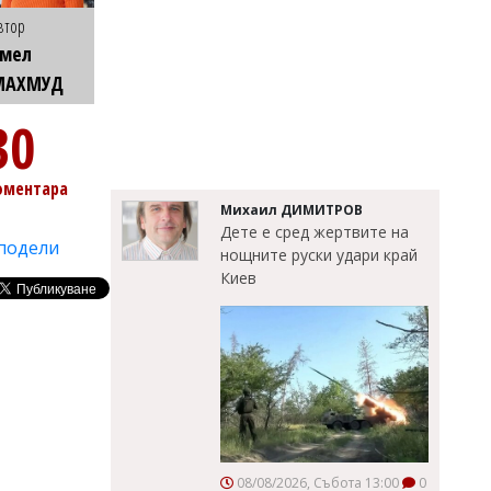
втор
Емел
МАХМУД
30
оментара
Михаил ДИМИТРОВ
Дете е сред жертвите на
подели
нощните руски удари край
Киев
08/08/2026, Събота 13:00
0