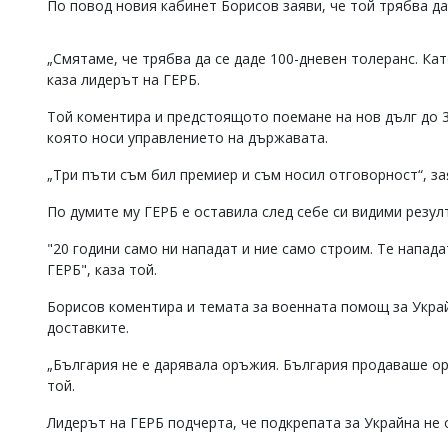
По повод новия кабинет Борисов заяви, че той трябва да
Коментарите
под
статиите
„Смятаме, че трябва да се даде 100-дневен толеранс. Ка
се
каза лидерът на ГЕРБ.
въвеждат
от
Той коментира и предстоящото поемане на нов дълг до 3,
читателите
която носи управлението на държавата.
и
редакцията
„Три пъти съм бил премиер и съм носил отговорност“, за
не
носи
По думите му ГЕРБ е оставила след себе си видими резул
отговорност
за
"20 години само ни нападат и ние само строим. Те напада
тях!
ГЕРБ", каза той.
Ако
откриете
Борисов коментира и темата за военната помощ за Украй
обиден
доставките.
за
вас
коментар,
„България не е дарявала оръжия. България продаваше ор
моля
той.
сигнализирайте
ни!
Лидерът на ГЕРБ подчерта, че подкрепата за Украйна не 