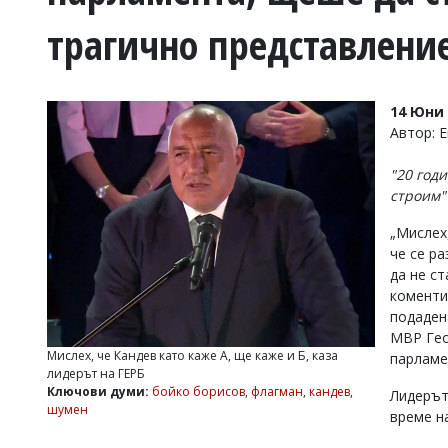
УКРАЙНА
трагично представлени
СПОРТ
РАЗСЛЕДВАНЕ
БИЗНЕС
14 Юни 
ЮГ
Автор: 
"20 год
Управители:
строим"
Веселин
Василев,
„Мислех,
email:
че се ра
v.vasilev@flagman.bg
Катя
да не с
Касабова,
коменти
еmail:
k.kassabova@flagman.bg
подаден
МВР Гео
Главен
Мислех, че Кандев като каже А, ще каже и Б, каза
парламе
редактор:
лидерът на ГЕРБ
Иван
Ключови думи:
бойко борисов
,
флагман
,
кандев
,
Лидерът
Колев,
шумен
email:
време н
office@flagman.bg