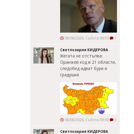
08/08/2026, Събота 09:30
1
Светлозария КИДЕРОВА
Жегата не отстъпва:
Оранжев код в 21 области,
следобед идват бури и
градушки
08/08/2026, Събота 09:00
0
Светлозария КИДЕРОВА