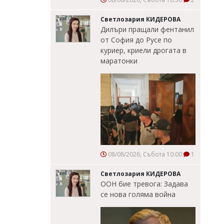
Светлозария КИДЕРОВА
Дилъри пращали фентанил
от София до Русе по
куриер, криели дрогата в
маратонки
08/08/2026, Събота 10:00
1
Светлозария КИДЕРОВА
ООН бие тревога: Задава
се нова голяма война