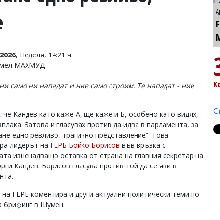
А
е
2026
, Неделя, 14:21 ч.
Емел МАХМУД
К
ини само ни нападат и ние само строим. Те нападат - ние
С
 че Кандев като каже А, ще каже и Б, особено като видях,
зплака. Затова и гласувах против да идва в парламента, за
тане едно ревливо, трагично представление“. Това
ра лидерът на
ГЕРБ
Бойко Борисов
във връзка с
ата изненадващо оставка от страна на главния секретар на
рги Кандев. Борисов гласува против той да се яви в
нта.
 на ГЕРБ коментира и други актуални политически теми по
а брифинг в Шумен.