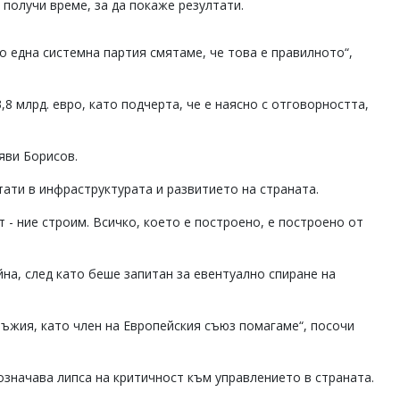
 получи време, за да покаже резултати.
то една системна партия смятаме, че това е правилното“,
8 млрд. евро, като подчерта, че е наясно с отговорността,
яви Борисов.
тати в инфраструктурата и развитието на страната.
т - ние строим. Всичко, което е построено, е построено от
на, след като беше запитан за евентуално спиране на
ъжия, като член на Европейския съюз помагаме“, посочи
означава липса на критичност към управлението в страната.