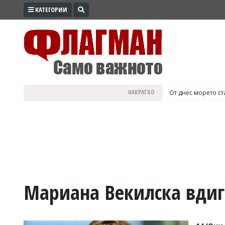
КАТЕГОРИИ
ПРОМО
ЗОНА
ИЗБОРИ
2026
ПРАКТИЧНО
НАКРАТКО
България е №1 в Е
КУЛТУРА
ЗДРАВЕ
ПОЛИТИКА
ОБЩИНИ
ОБЩЕСТВО
ЛАЙФСТАЙЛ
Мариана Векилска вдиг
ВОЙНАТА
В