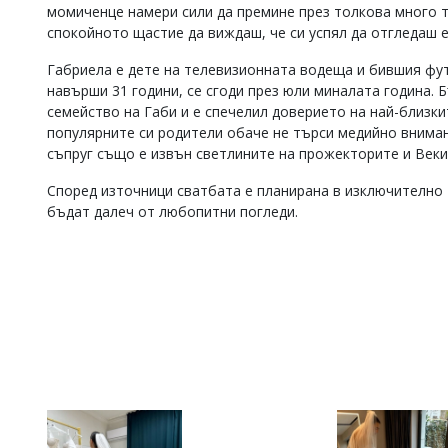
момиченце намери сили да премине през толкова много т
Коментарите
спокойното щастие да виждаш, че си успял да отгледаш е
под
статиите
Габриела е дете на телевизионната водеща и бившия фу
се
навърши 31 години, се сгоди през юли миналата година.
въвеждат
семейство на Габи и е спечелил доверието на най-близки
от
читателите
популярните си родители обаче не търси медийно вниман
и
съпруг също е извън светлините на прожекторите и Векил
редакцията
не
Според източници сватбата е планирана в изключително т
носи
бъдат далеч от любопитни погледи.
отговорност
за
тях!
Ако
откриете
обиден
за
вас
коментар,
моля
сигнализирайте
ни!