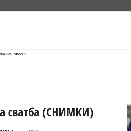
С по пушене на цигари
а сватба (СНИМКИ)