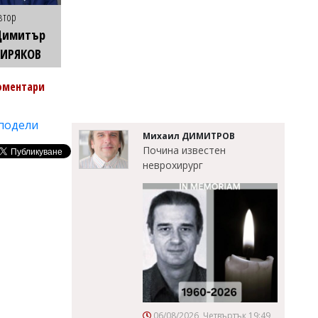
втор
Димитър
КИРЯКОВ
оментари
подели
Михаил ДИМИТРОВ
Почина известен
неврохирург
06/08/2026, Четвъртък 19:49