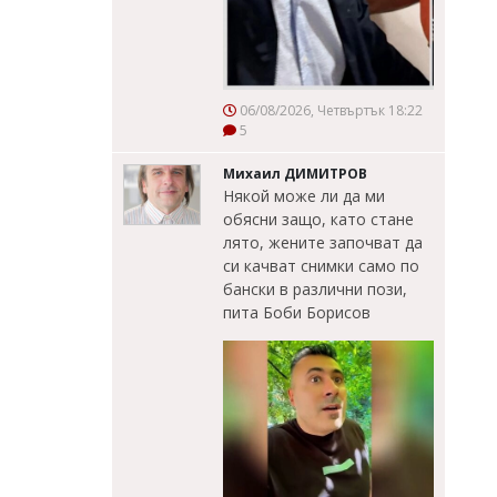
06/08/2026, Четвъртък 18:22
5
Михаил ДИМИТРОВ
Някой може ли да ми
обясни защо, като стане
лято, жените започват да
си качват снимки само по
бански в различни пози,
пита Боби Борисов