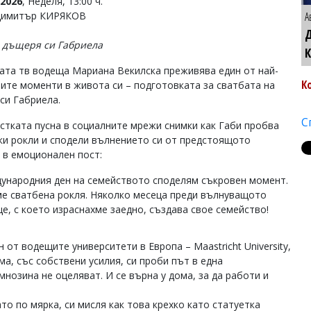
2026
, Неделя, 13:00 ч.
Димитър КИРЯКОВ
А
дъщеря си Габриела
ата тв водеща Мариана Векилска преживява един от най-
К
ите моменти в живота си – подготовката за сватбата на
си Габриела.
С
стката пусна в социалните мрежи снимки как Габи пробва
ки рокли и сподели вълнението си от предстоящото
 в емоционален пост:
ународния ден на семейството споделям съкровен момент.
е сватбена рокля. Няколко месеца преди вълнуващото
е, с което израснахме заедно, създава свое семейство!
 от водещите университети в Европа – Maastricht University,
ма, със собствени усилия, си проби път в една
нозина не оцеляват. И се върна у дома, за да работи и
то по мярка, си мисля как това крехко като статуетка