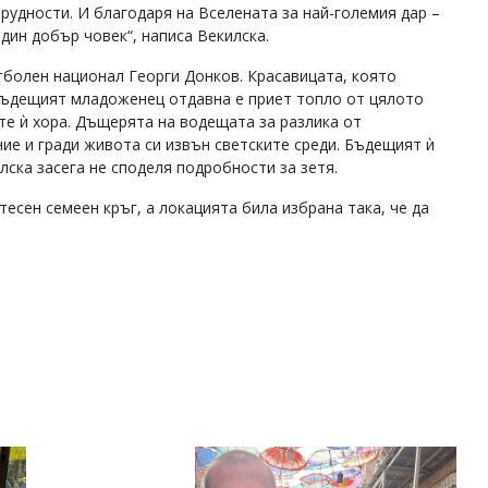
рудности. И благодаря на Вселената за най-големия дар –
дин добър човек“, написа Векилска.
тболен национал Георги Донков. Красавицата, която
 Бъдещият младоженец отдавна е приет топло от цялото
те ѝ хора. Дъщерята на водещата за разлика от
ие и гради живота си извън светските среди. Бъдещият ѝ
ска засега не споделя подробности за зетя.
есен семеен кръг, а локацията била избрана така, че да