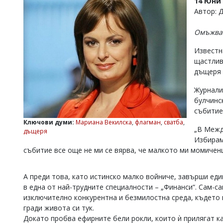
14 Юни 
УКРАЙНА
Автор: 
СПОРТ
Омъжва 
РАЗСЛЕДВАНЕ
БИЗНЕС
Известн
щастлив
ЮГ
дъщеря 
Журнали
Управители:
Веселин
булчинс
Василев,
събитие
email:
Ключови думи:
Мариана Векилска
,
флагман
,
сватба
,
v.vasilev@flagman.bg
„В Межд
дъщеря
Катя
Избирам
Касабова,
събитие все още не ми се вярва, че малкото ми момиченц
еmail:
k.kassabova@flagman.bg
Главен
А преди това, като истинско малко войниче, завърши един
редактор:
в една от най-трудните специалности – „Финанси“. Сам-са
Иван
изключително конкурентна и безмилостна среда, където м
Колев,
email:
гради живота си тук.
office@flagman.bg
Докато пробва ефирните бели рокли, които ѝ прилягат ка